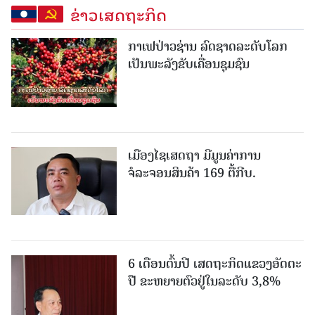
ຂ່າວເສດຖະກິດ
ກາເຟປ່າວຊ່ານ ລົດຊາດລະດັບໂລກ
ເປັນພະລັງຂັບເຄື່ອນຊຸມຊົນ
ເມືອງໄຊເສດຖາ ມີມູນຄ່າການ
ຈໍລະຈອນສິນຄ້າ 169 ຕື້ກີບ.
6 ເດືອນຕົ້ນປີ ເສດຖະກິດແຂວງອັດຕະ
ປື ຂະຫຍາຍຕົວຢູ່ໃນລະດັບ 3,8%