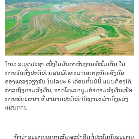
ໂດຍ: ສ.ບຸດປະຊາ ໜຶ່ງໃນບັນດາຜົນງານທີ່ພົ້ນເດັ່ນ ໃນ
ການຈັດຕັ້ງປະຕິບັດແຜນພັດທະນາເສດຖະກິດ-ສັງຄົມ
ຂອງແຂວງວຽງຈັນ ໃນໄລຍະ 6 ເດືອນຕົ້ນປີນີ້ ແມ່ນຕ້ອງໄດ້
ກ່າວເຖິງການລົງທຶນ, ຈາກໂຕເລກມູນຄ່າການລົງທຶນເພື່ອ
ການພັດທະນາ ທີ່ສາມາດປະຕິບັດໄດ້ຫຼາຍກວ່າເຄິ່ງຂອງ
ແຜນການ
ເຖິງວ່າສະພາບເສດຖະກິດຈະຍັງສືບຕໍ່ປະສົບກັບສະພາບ