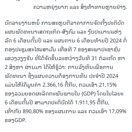
ຄວາມຫຍຸ່ງຍາກ ແລະ ສິ່ງທ້າທາຍຫຼາຍຢ່າງ.
ບົດລາຍງານຫຍໍ້ ການສະຫຼບຕີລາຄາການຈັດຕັ້ງປະຕິບັດ
ແຜນພັດທະນາເສດຖະກິດ-ສັງຄົມ ແລະ ງົບປະມານແຫ່ງ
ລັດ 6 ເດືອນຕົ້ນປີ ແລະ ແຜນການ 6 ເດືອນທ້າຍປີ 2024 ຕໍ່
ກອງປະຊຸມສະໄໝສາມັນ ເທື່ອທີ 7 ຂອງສະພາປະຊາຊົນ
ແຂວງວຽງຈັນ ທີ່ໄດ້ຈັດຂຶ້ນລະຫວ່າງວັນທີ 31 ກໍລະກົດ ຫາ
2 ສິງຫາ ຜ່ານມາ ໄດ້ໃຫ້ຮູ້ວ່າ: ການລົງທຶນເພື່ອການ
ພັດທະນາ ຊຶ່ງແຜນຄວາມຕ້ອງການທຶນ ປະຈໍາປີ 2024
ແມ່ນໃຫ້ໄດ້ມູນຄ່າ 2.366,16 ຕື້ກີບ, ກວມເອົາ 21,15%
ຂອງລວມຍອດຜະລິດຕະພັນພາຍໃນ (GDP) ໂດຍໃນໄລຍະ
6 ເດືອນຕົ້ນປີ ສາມາດປະຕິບັດໄດ້ 1.911,95 ຕື້ກີບ,
ເທົ່າກັບ 890,80% ຂອງແຜນການ ແລະ ກວມເອົາ 17,09%
ຂອງGDP.