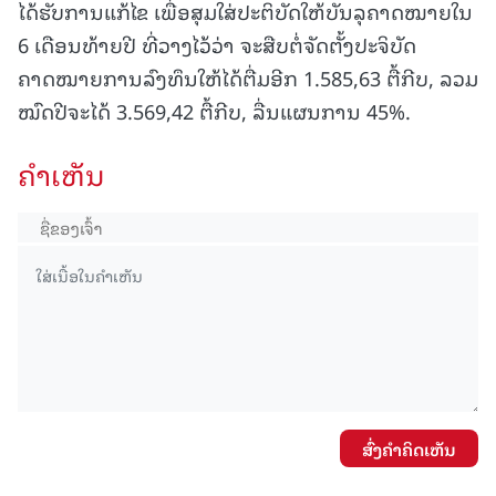
ໄດ້ຮັບການແກ້ໄຂ ເພື່ອສຸມໃສ່ປະຕິບັດໃຫ້ບັນລຸຄາດໝາຍໃນ
6 ເດືອນທ້າຍປີ ທີ່ວາງໄວ້ວ່າ ຈະສືບຕໍ່ຈັດຕັ້ງປະຈິບັດ
ຄາດໝາຍການລົງທຶນໃຫ້ໄດ້ຕື່ມອີກ 1.585,63 ຕື້ກີບ, ລວມ
ໝົດປີຈະໄດ້ 3.569,42 ຕື້ກີບ, ລື່ນແຜນການ 45%.
ຄໍາເຫັນ
ສົ່ງຄໍາຄິດເຫັນ