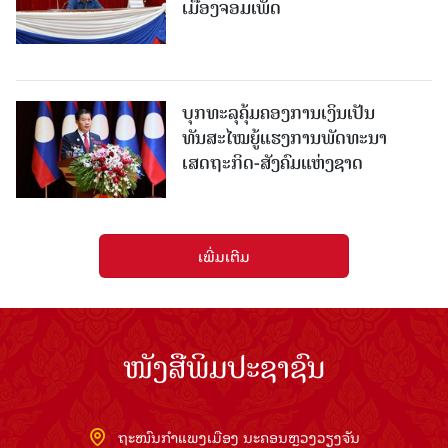
ເມືອງຈອມເພັດ
ບຸກທະລຸຄຸ້ມຄອງການເງິນເປັນ
ທັນສະໄໝຍູ້ແຮງການພັດທະນາ
ເສດຖະກິດ-ສັງຄົມແຫ່ງຊາດ
ເພີ່ມເຕີມ
ໜັງສືພິມປະຊາຊົນ
ຖະໜົນກຳແພງເມືອງ ນະຄອນຫຼວງວຽງຈັນ