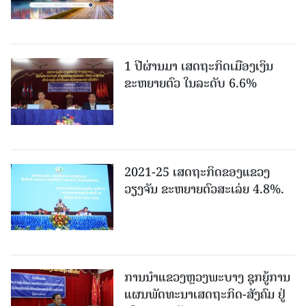
1 ປີຜ່ານມາ ເສດຖະກິດເມືອງເງິນ
ຂະຫຍາຍຕົວ ໃນລະດັບ 6.6%
2021-25 ເສດຖະກິດຂອງແຂວງ
ວຽງຈັນ ຂະຫຍາຍຕົວສະເລ່ຍ 4.8%.
ການນຳແຂວງຫຼວງພະບາງ ຊຸກຍູ້ການ
ແຜນພັດທະນາເສດຖະກິດ-ສັງຄົມ ຢູ່