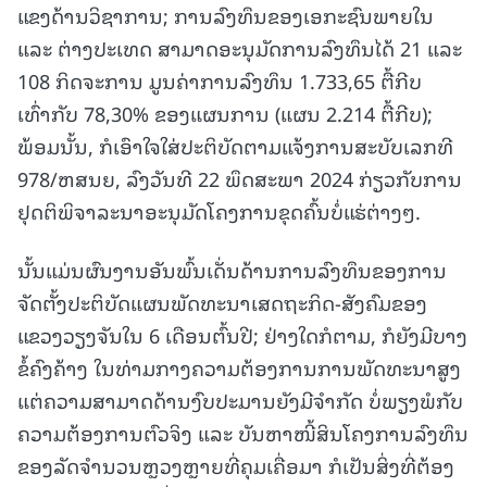
ແຂງດ້ານວິຊາການ; ການລົງທຶນຂອງເອກະຊົນພາຍໃນ
ແລະ ຕ່າງປະເທດ ສາມາດອະນຸມັດການລົງທຶນໄດ້ 21 ແລະ
108 ກິດຈະການ ມູນຄ່າການລົງທຶນ 1.733,65 ຕື້ກີບ
ເທົ່າກັບ 78,30% ຂອງແຜນການ (ແຜນ 2.214 ຕື້ກີບ);
ພ້ອມນັ້ນ, ກໍເອົາໃຈໃສ່ປະຕິບັດຕາມແຈ້ງການສະບັບເລກທີ
978/ຫສນຍ, ລົງວັນທີ 22 ພຶດສະພາ 2024 ກ່ຽວກັບການ
ຢຸດຕິພິຈາລະນາອະນຸມັດໂຄງການຂຸດຄົ້ນບໍ່ແຮ່ຕ່າງໆ.
ນັ້ນແມ່ນຜົນງານອັນພົ້ນເດັ່ນດ້ານການລົງທຶນຂອງການ
ຈັດຕັ້ງປະຕິບັດແຜນພັດທະນາເສດຖະກິດ-ສັງຄົມຂອງ
ແຂວງວຽງຈັນໃນ 6 ເດືອນຕົ້ນປີ; ຢ່າງໃດກໍຕາມ, ກໍຍັງມີບາງ
ຂໍ້ຄົງຄ້າງ ໃນທ່າມກາງຄວາມຕ້ອງການການພັດທະນາສູງ
ແຕ່ຄວາມສາມາດດ້ານງົບປະມານຍັງມີຈໍາກັດ ບໍ່ພຽງພໍກັບ
ຄວາມຕ້ອງການຕົວຈິງ ແລະ ບັນຫາໜີ້ສິນໂຄງການລົງທຶນ
ຂອງລັດຈໍານວນຫຼວງຫຼາຍທີ່ຄຸມເຄື່ອມາ ກໍເປັນສິ່ງທີ່ຕ້ອງ