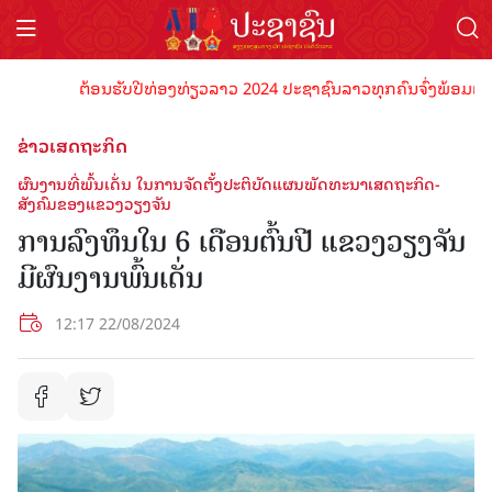
ຕ້ອນຮັບປີທ່ອງທ່ຽວລາວ 2024 ປະຊາຊົນລາວທຸກຄົນຈົ່ງພ້ອມເປັນເຈົ້
ຂ່າວເສດຖະກິດ
ຜົນງານທີ່ພົ້ນເດັ່ນ ໃນການຈັດຕັ້ງປະຕິບັດແຜນພັດທະນາເສດຖະກິດ-
ສັງຄົມຂອງແຂວງວຽງຈັນ
ການລົງທຶນໃນ 6 ເດືອນຕົ້ນປີ ແຂວງວຽງຈັນ
ມີຜົນງານພົ້ນເດັ່ນ
12:17 22/08/2024