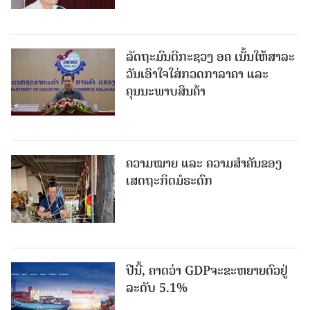
ລັດຖະມົນຕີກະຊວງ ອຄ ເນັ້ນໃຫ້ສາລະ
ວັນເອົາໃຈໃສ່ກວດກາລາຄາ ແລະ
ຄຸນນະພາບສິນຄ້າ
ຄວາມໝາຍ ແລະ ຄວາມສໍາຄັນຂອງ
ເສດຖະກິດມໍຣະດົກ
ປີນີ້, ຄາດວ່າ GDPຈະຂະຫຍາຍຕົວຢູ່
ລະດັບ 5.1%