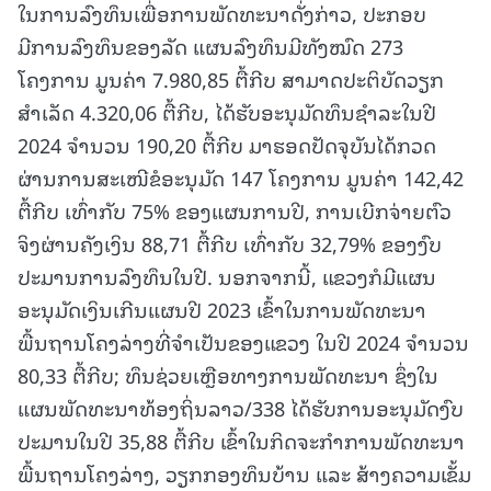
ໃນການລົງທຶນເພື່ອການພັດທະນາດັ່ງກ່າວ, ປະກອບ
ມີການລົງທຶນຂອງລັດ ແຜນລົງທຶນມີທັງໝົດ 273
ໂຄງການ ມູນຄ່າ 7.980,85 ຕື້ກີບ ສາມາດປະຕິບັດວຽກ
ສຳເລັດ 4.320,06 ຕື້ກີບ, ໄດ້ຮັບອະນຸມັດທຶນຊໍາລະໃນປີ
2024 ຈໍານວນ 190,20 ຕື້ກີບ ມາຮອດປັດຈຸບັນໄດ້ກວດ
ຜ່ານການສະເໜີຂໍອະນຸມັດ 147 ໂຄງການ ມູນຄ່າ 142,42
ຕື້ກີບ ເທົ່າກັບ 75% ຂອງແຜນການປີ, ການເບີກຈ່າຍຕົວ
ຈິງຜ່ານຄັງເງິນ 88,71 ຕື້ກີບ ເທົ່າກັບ 32,79% ຂອງງົບ
ປະມານການລົງທຶນໃນປີ. ນອກຈາກນີ້, ແຂວງກໍມີແຜນ
ອະນຸມັດເງິນເກີນແຜນປີ 2023 ເຂົ້າໃນການພັດທະນາ
ພື້ນຖານໂຄງລ່າງທີ່ຈໍາເປັນຂອງແຂວງ ໃນປີ 2024 ຈໍານວນ
80,33 ຕື້ກີບ; ທຶນຊ່ວຍເຫຼືອທາງການພັດທະນາ ຊຶ່ງໃນ
ແຜນພັດທະນາທ້ອງຖິ່ນລາວ/338 ໄດ້ຮັບການອະນຸມັດງົບ
ປະມານໃນປີ 35,88 ຕື້ກີບ ເຂົ້າໃນກິດຈະກຳການພັດທະນາ
ພື້ນຖານໂຄງລ່າງ, ວຽກກອງທຶນບ້ານ ແລະ ສ້າງຄວາມເຂັ້ມ