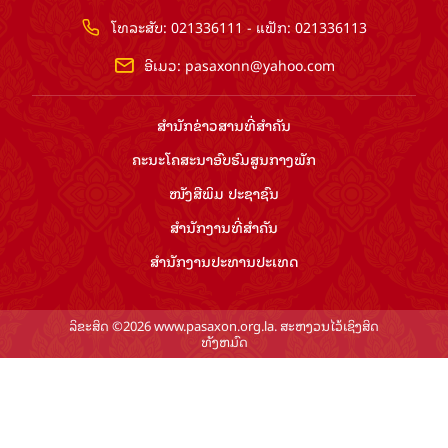
ໂທລະສັບ: 021336111 - ແຟັກ: 021336113
ອີເມວ:
pasaxonn@yahoo.com
ສຳ​ນັກ​ຂ່າວ​ສານ​ທີ່​ສຳ​ຄັນ​
ຄະນະໂຄສະນາອົບຮົມ​ສູນ​ກາງ​ພັກ
ໜັງສືພິມ ປະ​ຊາ​ຊົນ
ສຳ​ນັກ​ງານ​ທີ່​ສຳ​ຄັນ
ສຳ​ນັກ​ງານ​ປະ​ທານ​ປະ​ເທດ
ລິຂະສິດ ©2026 www.pasaxon.org.la. ສະຫງວນໄວ້ເຊິງສິດ
ທັງຫມົດ