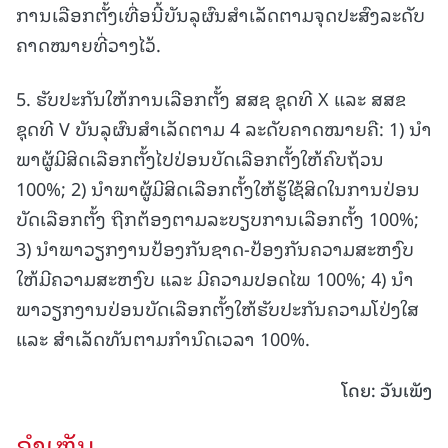
ການເລືອກຕັ້ງເທື່ອນີ້ບັນລຸຜົນສໍາເລັດຕາມຈຸດປະສົງລະດັບ
ຄາດໝາຍທີ່ວາງໄວ້.
5. ຮັບປະກັນໃຫ້ການເລືອກຕັ້ງ ສສຊ ຊຸດທີ X ແລະ ສສຂ
ຊຸດທີ V ບັນລຸຜົນສໍາເລັດຕາມ 4 ລະດັບຄາດໝາຍຄື: 1) ນໍາ
ພາຜູ້ມີສິດເລືອກຕັ້ງໄປປ່ອນບັດເລືອກຕັ້ງໃຫ້ຄົບຖ້ວນ
100%; 2) ນໍາພາຜູ້ມີສິດເລືອກຕັ້ງໃຫ້ຮູ້ໃຊ້ສິດໃນການປ່ອນ
ບັດເລືອກຕັ້ງ ຖືກຕ້ອງຕາມລະບຽບການເລືອກຕັ້ງ 100%;
3) ນໍາພາວຽກງານປ້ອງກັນຊາດ-ປ້ອງກັນຄວາມສະຫງົບ
ໃຫ້ມີຄວາມສະຫງົບ ແລະ ມີຄວາມປອດໄພ 100%; 4) ນໍາ
ພາວຽກງານປ່ອນບັດເລືອກຕັ້ງໃຫ້ຮັບປະກັນຄວາມໂປ່ງໃສ
ແລະ ສໍາເລັດທັນຕາມກຳນົດເວລາ 100%.
ໂດຍ: ວັນເພັງ
ຄໍາເຫັນ