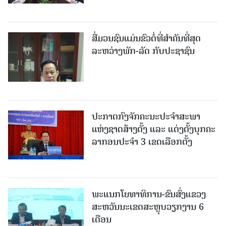
ສື່ມວນຊົນແມ່ນຂົວຕໍ່ທີ່ສໍາຄັນທີ່ສຸດ
ລະຫວ່າງພັກ-ລັດ ກັບປະຊາຊົນ
ປະກາດກົງຈັກຄະນະປະຈໍາສະພາ
ແຫ່ງຊາດສ້າງຕັ້ງ ແລະ ແຕ່ງຕັ້ງບຸກຄະ
ລາກອນປະຈໍາ 3 ເຂດເລືອກຕັ້ງ
ພະແນກໂຍທາທິການ-ຂົນສົ່ງແຂວງ
ສະຫວັນນະເຂດສະຫຼຸບວຽກງານ 6
ເດືອນ