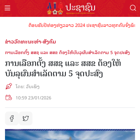
ຕ້ອນຮັບປີທ່ອງທ່ຽວລາວ 2024 ປະຊາຊົນລາວທຸກຄົນຈົ່ງພ້ອມເປັນເຈ
ຂ່າວວັດທະນະທຳ-ສັງຄົມ
ການເລືອກຕັ້ງ ສສຊ ແລະ ສສຂ ຕ້ອງໃຫ້ບັນລຸຜົນສໍາເລັດຕາມ 5 ຈຸດປະສົງ
ການເລືອກຕັ້ງ ສສຊ ແລະ ສສຂ ຕ້ອງໃຫ້
ບັນລຸຜົນສໍາເລັດຕາມ 5 ຈຸດປະສົງ
ໂດຍ: ວັນເພັງ
10:59 23/01/2026