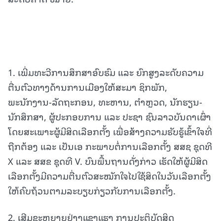
1. ເພີ່ມທະວີການສຶກສາອົບຮົມ ແລະ ຍົກສູງລະດັບຄວາມ
ຕື່ນຕົວທາງດ້ານການເມືອງໃຫ້ສະມາ ຊິກພັກ,
ພະນັກງານ-ລັດຖະກອນ, ທະຫານ, ຕຳຫຼວດ, ນັກຮຽນ-
ນັກສຶກສາ, ຜູ້ປະກອບການ ແລະ ປະຊາ ຊົນລາວບັນດາເຜົ່າ
ໂດຍສະເພາະຜູ້ມີສິດເລືອກຕັ້ງ ເພື່ອສ້າງຄວາມຮັບຮູ້ເຂົ້າໃຈທີ່
ຖືກຕ້ອງ ແລະ ເປັນເອ ກະພາບຕໍ່ການເລືອກຕັ້ງ ສສຊ ຊຸດທີ
X ແລະ ສສຂ ຊຸດທີ V. ບົນພື້ນຖານດັ່ງກ່າວ ເຮັດໃຫ້ຜູ້ມີສິດ
ເລືອກຕັ້ງມີຄວາມຕື່ນຕົວສະໝັກໃຈໄປໃຊ້ສິດໃນວັນເລືອກຕັ້ງ
ໃຫ້ຄົບຖ້ວນຕາມລະບຽບກ່ຽວກັບການເລືອກຕັ້ງ.
2. ເສີມຂະຫຍາຍຢ່າງແຂງແຮງ ການປະຕິບັດສິດ