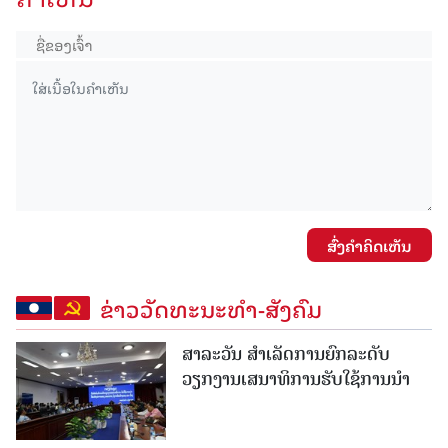
ສົ່ງຄໍາຄິດເຫັນ
ຂ່າວວັດທະນະທຳ-ສັງຄົມ
ສາລະວັນ ສໍາເລັດການຍົກລະດັບ
ວຽກງານເສນາທິການຮັບໃຊ້ການນໍາ