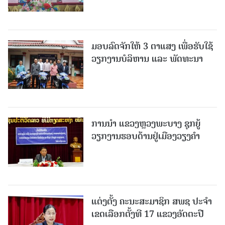
ມອບລົດຈັກໃຫ້ 3 ຕາແສງ ເພື່ອຮັບໃຊ້
ວຽກງານບໍລິຫານ ແລະ ພັດທະນາ
ການນຳ ແຂວງຫຼວງພະບາງ ຊຸກຍູ້
ວຽກງານຮອບດ້ານຢູ່ເມືອງວຽງຄໍາ
ແຕ່ງຕັ້ງ ຄະນະສະມາຊິກ ສພຊ ປະຈຳ
ເຂດເລືອກຕັ້ງທີ 17 ແຂວງອັດຕະປື