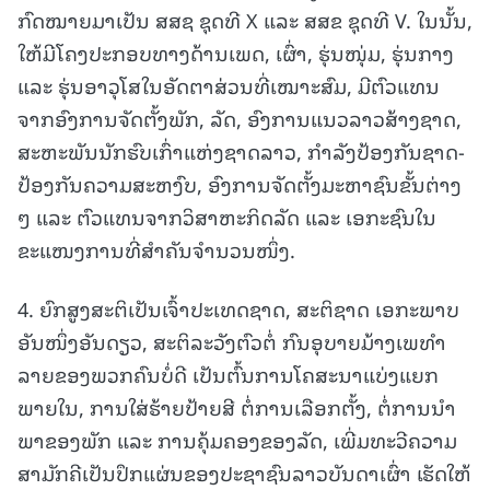
ກົດໝາຍມາເປັນ ສສຊ ຊຸດທີ X ແລະ ສສຂ ຊຸດທີ V. ໃນນັ້ນ,
ໃຫ້ມີໂຄງປະກອບທາງດ້ານເພດ, ເຜົ່າ, ຮຸ່ນໜຸ່ມ, ຮຸ່ນກາງ
ແລະ ຮຸ່ນອາວຸໂສໃນອັດຕາສ່ວນທີ່ເໝາະສົມ, ມີຕົວແທນ
ຈາກອົງການຈັດຕັ້ງພັກ, ລັດ, ອົງການແນວລາວສ້າງຊາດ,
ສະຫະພັນນັກຮົບເກົ່າແຫ່ງຊາດລາວ, ກຳລັງປ້ອງກັນຊາດ-
ປ້ອງກັນຄວາມສະຫງົບ, ອົງການຈັດຕັ້ງມະຫາຊົນຂັ້ນຕ່າງ
ໆ ແລະ ຕົວແທນຈາກວິສາຫະກິດລັດ ແລະ ເອກະຊົນໃນ
ຂະແໜງການທີ່ສໍາຄັນຈຳນວນໜຶ່ງ.
4. ຍົກສູງສະຕິເປັນເຈົ້າປະເທດຊາດ, ສະຕິຊາດ ເອກະພາບ
ອັນໜຶ່ງອັນດຽວ, ສະຕິລະວັງຕົວຕໍ່ ກົນອຸບາຍມ້າງເພທໍາ
ລາຍຂອງພວກຄົນບໍ່ດີ ເປັນຕົ້ນການໂຄສະນາແບ່ງແຍກ
ພາຍໃນ, ການໃສ່ຮ້າຍປ້າຍສີ ຕໍ່ການເລືອກຕັ້ງ, ຕໍ່ການນໍາ
ພາຂອງພັກ ແລະ ການຄຸ້ມຄອງຂອງລັດ, ເພີ່ມທະວີຄວາມ
ສາມັກຄີເປັນປຶກແຜ່ນຂອງປະຊາຊົນລາວບັນດາເຜົ່າ ເຮັດໃຫ້