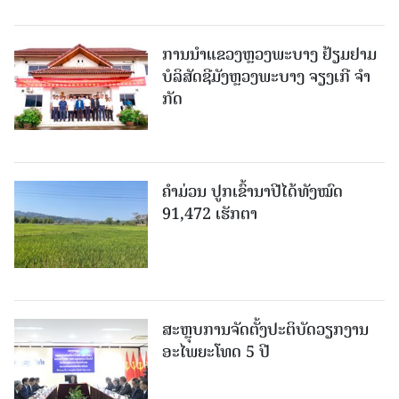
ການນຳແຂວງຫຼວງພະບາງ ຢ້ຽມ​ຢາມ
ບໍ​ລິ​ສັດຊີມັງຫຼວງພະບາງ ຈຽງເກີ ຈໍາ
ກັດ
ຄໍາມ່ວນ ປູກເຂົ້ານາປີໄດ້ທັງໝົດ
91,472 ເຮັກຕາ
ສະຫຼຸບການຈັດຕັ້ງປະຕິບັດວຽກງານ
ອະໄພຍະໂທດ 5 ປີ