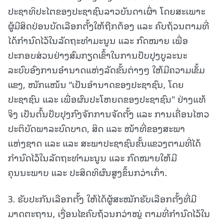
ປະຊາທິປະໄຕຂອງປະຊາຊົນລາວບັນດາເຜົ່າ ໂດຍສະເພາະ
ຜູ້ມີສິດປ່ອນບັດເລືອກຕັ້ງໃຫ້ຖືກຕ້ອງ ແລະ ຄົບຖ້ວນຕາມທີ່
ໄດ້ກຳນົດໄວ້ໃນລັດຖະທຳມະນູນ ແລະ ກົດໝາຍ ເພື່ອ
ປະກອບສ່ວນຢ່າງສົມກຽດເຂົ້າໃນການປັບປຸງບູລະນະ
ລະບົບອົງການອໍານາດແຫ່ງລັດຂັ້ນຕ່າງໆ ໃຫ້ມີຄວາມເຂັ້ມ
ແຂງ, ໜັກແໜ້ນ “ເປັນອຳນາດຂອງປະຊາຊົນ, ໂດຍ
ປະຊາຊົນ ແລະ ເພື່ອຜົນປະໂຫຍດຂອງປະຊາຊົນ" ຢ່າງແທ້
ຈິງ ເປັນຕົ້ນປັບປຸງກົງຈັກການຈັດຕັ້ງ ແລະ ການເຄື່ອນໄຫວ
ປະຕິບັດພາລະບົດບາດ, ສິດ ແລະ ໜ້າທີ່ຂອງສະພາ
ແຫ່ງຊາດ ແລະ ແລະ ສະພາປະຊາຊົນຂັ້ນແຂວງຕາມທີ່ໄດ້
ກຳນົດໄວ້ໃນລັດຖະທຳມະນູນ ແລະ ກົດໝາຍໃຫ້ມີ
ຄຸນນະພາບ ແລະ ປະສິດທິຜົນສູງຂຶ້ນກວ່າເກົ່າ.
3. ຮັບປະກັນເລືອກຕັ້ງ ໃຫ້ໄດ້ຜູ້ສະໝັກຮັບເລືອກຕັ້ງທີ່ມີ
ມາດຕະຖານ, ເງື່ອນໄຂຄົບຖ້ວນກວ່າໝູ່ ຕາມທີ່ກຳນົດໄວ້ໃນ