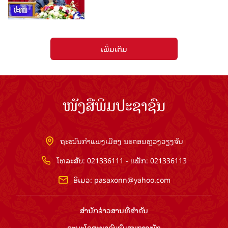
ເພີ່ມເຕີມ
ໜັງສືພິມປະຊາຊົນ
ຖະໜົນກຳແພງເມືອງ ນະຄອນຫຼວງວຽງຈັນ
ໂທລະສັບ: 021336111 - ແຟັກ: 021336113
ອີເມວ:
pasaxonn@yahoo.com
ສຳ​ນັກ​ຂ່າວ​ສານ​ທີ່​ສຳ​ຄັນ​
ຄະນະໂຄສະນາອົບຮົມ​ສູນ​ກາງ​ພັກ