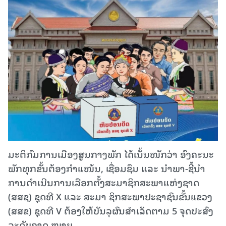
ມະຕິກົມການເມືອງສູນກາງພັກ ໄດ້ເນັ້ນໜັກວ່າ ອົງຄະນະ
ພັກທຸກຂັ້ນຕ້ອງກຳແໜ້ນ, ເຊື່ອມຊຶມ ແລະ ນໍາພາ-ຊີ້ນໍາ
ການດໍາເນີນການເລືອກຕັ້ງສະມາຊິກສະພາແຫ່ງຊາດ
(ສສຊ) ຊຸດທີ X ແລະ ສະມາ ຊິກສະພາປະຊາຊົນຂັ້ນແຂວງ
(ສສຂ) ຊຸດທີ V ຕ້ອງໃຫ້ບັນລຸຜົນສໍາເລັດຕາມ 5 ຈຸດປະສົງ
ລະດັບຄາດ ໝາຍ.