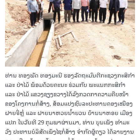
ທ່ານ ທອງພັດ ທອງມະນີ ຮອງລັດຖະມົນຕີກະຊວງກະສິກຳ
ແລະ ປ່າໄມ້ ພ້ອມດ້ວຍຄະນະ ຮ່ວມກັບ ພະແນກກະສິກຳ
ແລະ ປ່າໄມ້ ແຂວງຊຽງຂວາງໄດ້ລົງກວດກາຄວາມຄືບໜ້າ
ຂອງໂຄງການກໍ່ສ້າງ, ສ້ອມແປງຊົນລະປະທານຄອງເໝືອງ
ຝາຍຈີ່ຫຼໍ່ ແລະ ຝາຍນາຫວຍນ້ຳຍວນ ບ້ານນາຫອຍ ເມືອງ
ແປກ ໃນວັນທີ 29 ກຸມພາຜ່ານມາ, ທ່ານ ບຸນເພັງ ທຳມະ
ວົງ ປະທານບໍລິສັດເພັງໄຊກໍ່ສ້າງ ຈຳກັດຜູ້ດຽວ ໄດ້ລາຍງານ