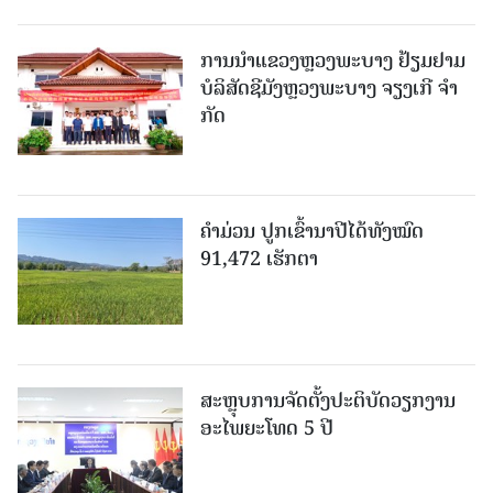
ການນຳແຂວງຫຼວງພະບາງ ຢ້ຽມ​ຢາມ
ບໍ​ລິ​ສັດຊີມັງຫຼວງພະບາງ ຈຽງເກີ ຈໍາ
ກັດ
ຄໍາມ່ວນ ປູກເຂົ້ານາປີໄດ້ທັງໝົດ
91,472 ເຮັກຕາ
ສະຫຼຸບການຈັດຕັ້ງປະຕິບັດວຽກງານ
ອະໄພຍະໂທດ 5 ປີ