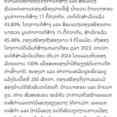
ຄວາມຄືບໜ້າຂອງໂຄງການກໍ່ສ້າງ ແລະ ສ້ອມແປງ
ຊົນລະປະທານຄອງເໝືອງຝາຍຈີ່ຫຼໍ່ ນ້ຳຍວນ ບ້ານນາຫອຍ
ມູນຄ່າການກໍ່ສ້າງ 17 ຕື້ກ່ວາກີບ, ປະຕິບັດສຳເລັດແລ້ວ
43,80%, ໂຄງການກໍ່ສ້າງ ແລະ ສ້ອມແປງຄອງເໝືອງຝາຍ
ນາຫວຍ ມູນຄ່າການກໍ່ສ້າງ 15 ຕື້ກ່ວາກີບ, ສຳເລັດແລ້ວ
45,48%, ຄອງເໝືອງທັງສອງຍາວ 9 ກິໂລແມັດ, ທັງສອງ
ໂຄງການໄດ້ເລີ່ມກໍ່ສ້າງມາແຕ່ເດືອນ ຕູລາ 2023, ຄາດວ່າ
ຈະໃຫ້ສຳເລັດໃນເດືອນ ທັນວາ 2024 ໂດຍແມ່ນທຶນຂອງ
ລັດຖະບານ 100% ເພື່ອສະໜອງນ້ຳໃຫ້ພຽງພໍໃນການປັກ
ດຳເຂົ້ານາປີ, ໜອງປາ ແລະ ທຳການຜະລິດປູກພືດລະດູ
ແລ້ງໃນເນື້ອທີ່ 200 ເຮັກຕາ. ຄອງເໝືອງດັ່ງກ່າວແມ່ນມີ
ສອງບ້ານໄດ້ຮັບຜົນປະໂຫຍຄື: ບ້ານນາຫອຍ ແລະ ບ້ານນາ
ຄູນ. ທ່ານ ສົມສະໝອນ ຜະລິຈັນ ວ່າການຫົວໜ້າພະແນກ
ກະສິກຳແລະປ່າໄມ້ແຂວງຊຽງຂວາງ ໄດ້ກ່າວວ່າ: ພະແນກ
ກະສິກຳ ແລະ ປ່າໄມ້ແຂວງ ຈະໄດ້ເຮັດວຽກງານການເມືອງ