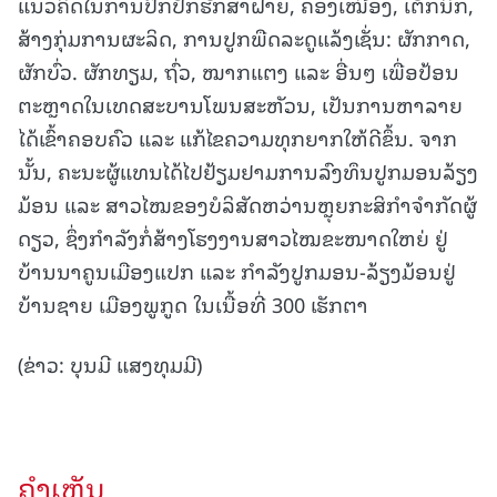
ແນວຄິດໃນການປົກປັກຮັກສາຝາຍ, ຄອງເໝືອງ, ເຕັກນິກ,
ສ້າງກຸ່ມການຜະລິດ, ການປູກພືດລະດູແລ້ງເຊັ່ນ: ຜັກກາດ,
ຜັກບົ່ວ. ຜັກທຽມ, ຖົ່ວ, ໝາກແຕງ ແລະ ອື່ນໆ ເພື່ອປ້ອນ
ຕະຫຼາດໃນເທດສະບານໂພນສະຫັວນ, ເປັນການຫາລາຍ
ໄດ້ເຂົ້າຄອບຄົວ ແລະ ແກ້ໄຂຄວາມທຸກຍາກໃຫ້ດີຂຶ້ນ. ຈາກ
ນັ້ນ, ຄະນະຜູ້ແທນໄດ້ໄປຢ້ຽມຢາມການລົງທຶນປູກມອນລ້ຽງ
ມ້ອນ ແລະ ສາວໄໝຂອງບໍລິສັດຫວ່ານຫຼຸຍກະສິກຳຈຳກັດຜູ້
ດຽວ, ຊຶ່ງກຳລັງກໍ່ສ້າງໂຮງງານສາວໄໝຂະໜາດໃຫຍ່ ຢູ່
ບ້ານນາຄູນເມືອງແປກ ແລະ ກຳລັງປູກມອນ-ລ້ຽງມ້ອນຢູ່
ບ້ານຊາຍ ເມືອງພູກູດ ໃນເນື້ອທີ່ 300 ເຮັກຕາ
(ຂ່າວ: ບຸນມີ ແສງທຸມມີ)
ຄໍາເຫັນ