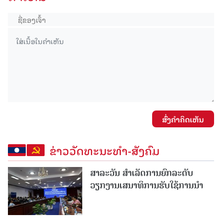
ສົ່ງຄໍາຄິດເຫັນ
ຂ່າວວັດທະນະທຳ-ສັງຄົມ
ສາລະວັນ ສໍາເລັດການຍົກລະດັບ
ວຽກງານເສນາທິການຮັບໃຊ້ການນໍາ