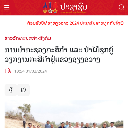
ຕ້ອນຮັບປີທ່ອງທ່ຽວລາວ 2024 ປະຊາຊົນລາວທຸກຄົນຈົ່ງພ້ອມເປັນເ
ຂ່າວວັດທະນະທຳ-ສັງຄົມ
ການນໍາກະຊວງກະສິກຳ ແລະ ປ່າໄມ້ຊຸກຍູ້
ວຽກງານກະສິກຳຢູ່ແຂວງຊຽງຂວາງ
13:54 01/03/2024