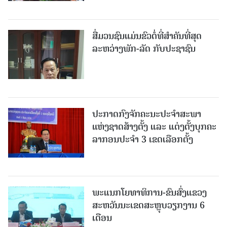
ສື່ມວນຊົນແມ່ນຂົວຕໍ່ທີ່ສໍາຄັນທີ່ສຸດ
ລະຫວ່າງພັກ-ລັດ ກັບປະຊາຊົນ
ປະກາດກົງຈັກຄະນະປະຈໍາສະພາ
ແຫ່ງຊາດສ້າງຕັ້ງ ແລະ ແຕ່ງຕັ້ງບຸກຄະ
ລາກອນປະຈໍາ 3 ເຂດເລືອກຕັ້ງ
ພະແນກໂຍທາທິການ-ຂົນສົ່ງແຂວງ
ສະຫວັນນະເຂດສະຫຼຸບວຽກງານ 6
ເດືອນ