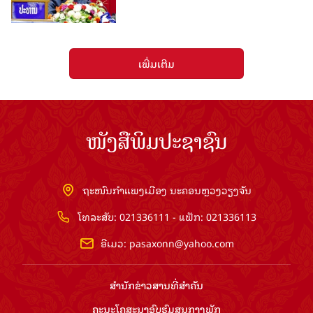
ເພີ່ມເຕີມ
ໜັງສືພິມປະຊາຊົນ
ຖະໜົນກຳແພງເມືອງ ນະຄອນຫຼວງວຽງຈັນ
ໂທລະສັບ: 021336111 - ແຟັກ: 021336113
ອີເມວ:
pasaxonn@yahoo.com
ສຳ​ນັກ​ຂ່າວ​ສານ​ທີ່​ສຳ​ຄັນ​
ຄະນະໂຄສະນາອົບຮົມ​ສູນ​ກາງ​ພັກ