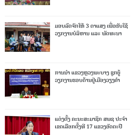
ມອບລົດຈັກໃຫ້ 3 ຕາແສງ ເພື່ອຮັບໃຊ້
ວຽກງານບໍລິຫານ ແລະ ພັດທະນາ
ການນຳ ແຂວງຫຼວງພະບາງ ຊຸກຍູ້
ວຽກງານຮອບດ້ານຢູ່ເມືອງວຽງຄໍາ
ແຕ່ງຕັ້ງ ຄະນະສະມາຊິກ ສພຊ ປະຈຳ
ເຂດເລືອກຕັ້ງທີ 17 ແຂວງອັດຕະປື