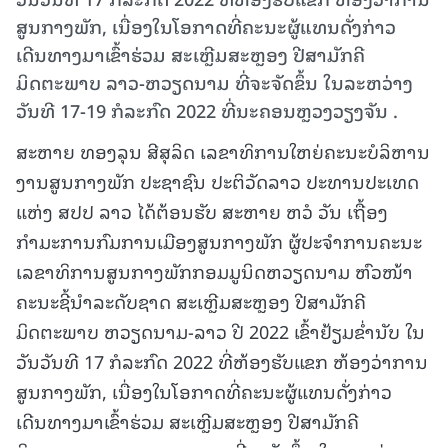
ສູນກາງພັກ, ເນື່ອງໃນໂອກາດທີ່ຄະນະຜູ້ແທນດັ່ງກ່າວ
ເດີນທາງມາເຂົ້າຮ່ວມ ສະເຫຼີມສະຫຼອງ ປີສາມັກຄີ
ມິດຕະພາບ ລາວ-ຫວຽດນາມ ທີ່ຈະຈັດຂຶ້ນ ໃນລະຫວ່າງ
ວັນທີ 17-19 ກໍລະກົດ 2022 ທີ່ນະຄອນຫຼວງວຽງຈັນ .
ສະຫາຍ ທອງລຸນ ສີສຸລິດ ເລຂາທິການໃຫຍ່ຄະນະບໍລິຫານ
ງານສູນກາງພັກ ປະຊາຊົນ ປະຕິວັດລາວ ປະທານປະເທດ
ແຫ່ງ ສປປ ລາວ ໄດ້ຕ້ອນຮັບ ສະຫາຍ ຫວໍ ວັນ ເຖື້ອງ
ກຳມະການກົມການເມືອງສູນກາງພັກ ຜູ້ປະຈຳການຄະນະ
ເລຂາທິການສູນກາງພັກກອມມູນິດຫວຽດນາມ ຫົວໜ້າ
ຄະນະຊີ້ນຳລະດັບຊາດ ສະເຫຼີມສະຫຼອງ ປີສາມັກຄີ
ມິດຕະພາບ ຫວຽດນາມ-ລາວ ປີ 2022 ເຂົ້າຢ້ຽມຂໍ່ານັບ ໃນ
ວັນວັນທີ 17 ກໍລະກົດ 2022 ທີ່ຫ້ອງຮັບແຂກ ຫ້ອງວ່າການ
ສູນກາງພັກ,
ເນື່ອງໃນໂອກາດທີ່ຄະນະຜູ້ແທນດັ່ງກ່າວ
ເດີນທາງມາເຂົ້າຮ່ວມ ສະເຫຼີມສະຫຼອງ ປີສາມັກຄີ