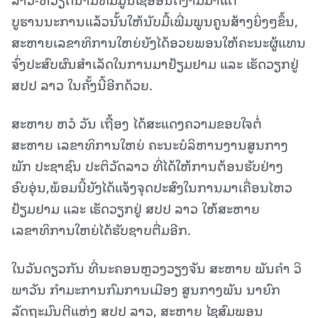
ບູຮານນະການແລ້ວນັ້ນໃຫ້ນັບມື້ເພີ່ມພູນຄູນສ້າງຍິ່ງໆຂຶ້ນ,
ສະຫາຍເລຂາທິການໃຫຍ່ຍັງໄດ້ອວຍພອນໃຫ້ຄະນະຜູ້ແທນ
ຈົ່ງປະສົບຜົນສຳເລັດໃນການມາຢ້ຽມຢາມ ແລະ ເຮັດວຽກຢູ່
ສປປ ລາວ ໃນຄັ້ງນີ້ອີກດ້ວຍ.
ສະຫາຍ ຫວໍ ວັນ ເຖື້ອງ ໄດ້ສະແດງຄວາມຂອບໃຈຕໍ່
ສະຫາຍ ເລຂາທິການໃຫຍ່ ຄະນະບໍລິຫານງານສູນກາງ
ພັກ ປະຊາຊົນ ປະຕິວັດລາວ ທີ່ໄດ້ໃຫ້ການຕ້ອນຮັບຢ່າງ
ອົບອຸ່ນ,ພ້ອມນີ້ຍັງໄດ້ແຈ້ງຈຸດປະສົງໃນການມາເຄື່ອນໄຫວ
ຢ້ຽມຢາມ ແລະ ເຮັດວຽກຢູ່ ສປປ ລາວ ໃຫ້ສະຫາຍ
ເລຂາທິການໃຫຍ່ໄດ້ຮັບຊາບຕື່ມອີກ.
ໃນວັນດຽວກັນ ທີ່ນະຄອນຫຼວງວຽງຈັນ ສະຫາຍ ພັນຄຳ ວິ
ພາວັນ ກຳມະການກົມການເມືອງ ສູນກາງພັນ ນາຍົກ
ລັດຖະມົນຕີແຫ່ງ ສປປ ລາວ, ສະຫາຍ ໄຊສົມພອນ