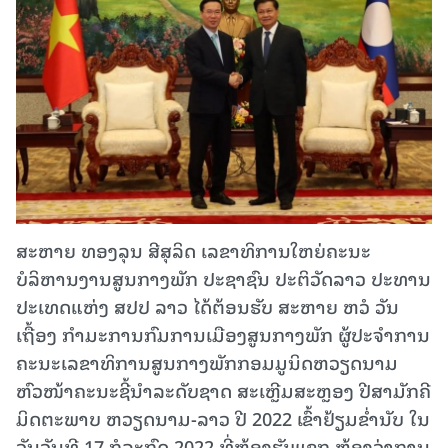
ສະຫາຍ ທອງລຸນ ສີສຸລິດ ເລຂາທິການໃຫຍ່ຄະນະ
ບໍລິຫານງານສູນກາງພັກ ປະຊາຊົນ ປະຕິວັດລາວ ປະທານ
ປະເທດແຫ່ງ ສປປ ລາວ ໄດ້ຕ້ອນຮັບ ສະຫາຍ ຫວໍ ວັນ
ເຖື້ອງ ກຳມະການກົມການເມືອງສູນກາງພັກ ຜູ້ປະຈຳການ
ຄະນະເລຂາທິການສູນກາງພັກກອມມູນິດຫວຽດນາມ
ຫົວໜ້າຄະນະຊີ້ນຳລະດັບຊາດ ສະເຫຼີມສະຫຼອງ ປີສາມັກຄີ
ມິດຕະພາບ ຫວຽດນາມ-ລາວ ປີ 2022 ເຂົ້າຢ້ຽມຂໍ່ານັບ ໃນ
ວັນວັນທີ 17 ກໍລະກົດ 2022 ທີ່ຫ້ອງຮັບແຂກ ຫ້ອງວ່າການ