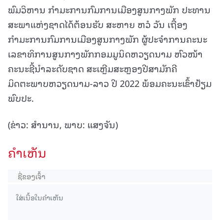
ພົມວິຫານ ກຳມະການກົມການເມືອງສູນກາງພັກ ປະທານ
ສະພາແຫ່ງຊາດໄດ້ຕ້ອນຮັບ ສະຫາຍ ຫວໍ ວັນ ເຖື້ອງ
ກຳມະການກົມການເມືອງສູນກາງພັກ ຜູ້ປະຈຳການຄະນະ
ເລຂາທິການສູນກາງພັກກອມມູນິດຫວຽດນາມ ຫົວໜ້າ
ຄະນະຊີ້ນຳລະດັບຊາດ ສະເຫຼີມສະຫຼອງປີສາມັກຄີ
ມິດຕະພາບຫວຽດນາມ-ລາວ ປີ 2022 ພ້ອມຄະນະເຂົ້າຢ້ຽມ
ພົບປະ.
(ຂ່າວ: ສຳນານ, ພາບ: ແສງຈັນ)
ຄໍາເຫັນ