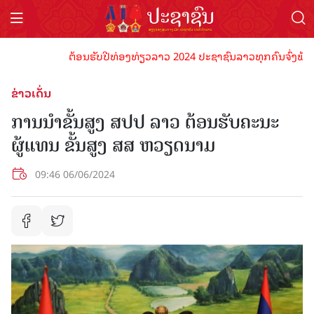
ຕ້ອນຮັບປີທ່ອງທ່ຽວລາວ 2024 ປະຊາຊົນລາວທຸກຄົນຈົ່ງພ້ອມເປັນເ
ຂ່າວເດັ່ນ
ການນຳຂັ້ນສູງ ສປປ ລາວ ຕ້ອນຮັບຄະນະ
ຜູ້ແທນ ຂັ້ນສູງ ສສ ຫວຽດນາມ
09:46 06/06/2024