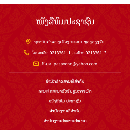
ໜັງສືພິມປະຊາຊົນ
ຖະໜົນກຳແພງເມືອງ ນະຄອນຫຼວງວຽງຈັນ
ໂທລະສັບ: 021336111 - ແຟັກ: 021336113
ອີເມວ:
pasaxonn@yahoo.com
ສຳ​ນັກ​ຂ່າວ​ສານ​ທີ່​ສຳ​ຄັນ​
ຄະນະໂຄສະນາອົບຮົມ​ສູນ​ກາງ​ພັກ
ໜັງສືພິມ ປະ​ຊາ​ຊົນ
ສຳ​ນັກ​ງານ​ທີ່​ສຳ​ຄັນ
ສຳ​ນັກ​ງານ​ປະ​ທານ​ປະ​ເທດ