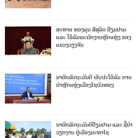
ສະຫາຍ ທອງລຸນ ສີສຸລິດ ຢ້ຽມຢາມ
ແລະ ໂອ້ລົມພະນັກງານຫຼັກແຫຼ່ງ ຂອງ
ແຂວງວຽງຈັນ
ນາຍົກລັດຖະມົນຕີ ພົບປະໂອ້ລົມ ການ
ນຳຫຼັກແຫຼ່ງເມືອງໄຊບົວທອງ
ນາຍົກລັດຖະມົນຕີຢ້ຽມຢາມ ແລະ ຊີ້ນຳ
ວຽກງານ ຢູ່ເມືອງມະຫາໄຊ