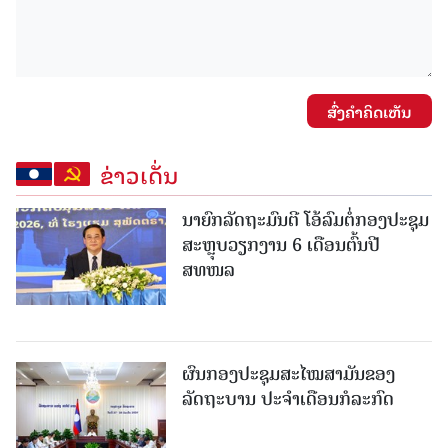
ສົ່ງຄໍາຄິດເຫັນ
ຂ່າວເດັ່ນ
ນາຍົກລັດຖະມົນຕີ ໂອ້ລົມຕໍ່ກອງປະຊຸມ
ສະຫຼຸບວຽກງານ 6 ເດືອນຕົ້ນປີ
ສທໜລ
ຜົນກອງປະຊຸມສະໄໝສາມັນຂອງ
ລັດຖະບານ ປະຈຳເດືອນກໍລະກົດ