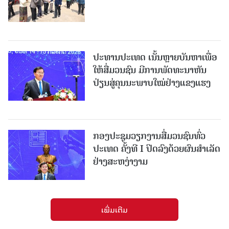
ປະທານປະເທດ ເນັ້ນຫຼາຍບັນຫາເພື່ອ
ໃຫ້ສື່ມວນຊົນ ມີການພັດທະນາຫັນ
ປ່ຽນສູ່ຄຸນນະພາບໃໝ່ຢ່າງແຂງແຮງ
ກອງປະຊຸມວຽກງານສື່ມວນຊົນທົ່ວ
ປະເທດ ຄັ້ງທີ I ປິດລົງດ້ວຍຜົນສໍາເລັດ
ຢ່າງສະຫງ່າງາມ
ເພີ່ມເຕີມ