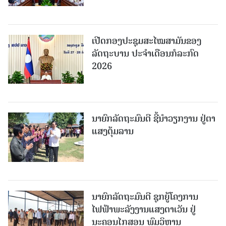
ເປີດກອງປະຊຸມສະໄໝສາມັນຂອງ
ລັດຖະບານ ປະຈໍາເດືອນກໍລະກົດ
2026
ນາຍົກລັດຖະມົນຕີ ຊີ້ນຳວຽກງານ ຢູ່ຕາ
ແສງຕຸ້ມລານ
ນາຍົກລັດຖະມົນຕີ ຊຸກຍູ້ໂຄງການ
ໄຟຟ້າພະລັງງານແສງຕາເວັນ ຢູ່
ນະຄອນໄກສອນ ພົມວິຫານ