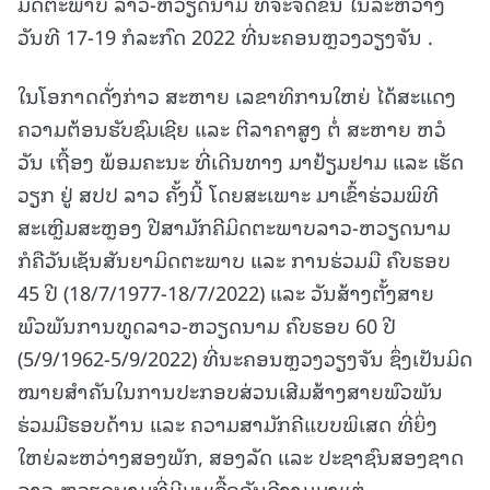
ມິດຕະພາບ ລາວ-ຫວຽດນາມ ທີ່ຈະຈັດຂຶ້ນ ໃນລະຫວ່າງ
ວັນທີ 17-19 ກໍລະກົດ 2022 ທີ່ນະຄອນຫຼວງວຽງຈັນ .
ໃນໂອກາດດັ່ງກ່າວ ສະຫາຍ ເລຂາທິການໃຫຍ່ ໄດ້ສະແດງ
ຄວາມຕ້ອນຮັບຊົມເຊີຍ ແລະ ຕີລາຄາສູງ ຕໍ່ ສະຫາຍ ຫວໍ
ວັນ ເຖື້ອງ ພ້ອມຄະນະ ທີ່ເດີນທາງ ມາຢ້ຽມຢາມ ແລະ ເຮັດ
ວຽກ ຢູ່ ສປປ ລາວ ຄັ້ງນີ້ ໂດຍສະເພາະ ມາເຂົ້າຮ່ວມພິທີ
ສະເຫຼີມສະຫຼອງ ປີສາມັກຄີມິດຕະພາບລາວ-ຫວຽດນາມ
ກໍຄືວັນເຊັນສັນຍາມິດຕະພາບ ແລະ ການຮ່ວມມື ຄົບຮອບ
45 ປີ (18/7/1977-18/7/2022) ແລະ ວັນສ້າງຕັ້ງສາຍ
ພົວພັນການທູດລາວ-ຫວຽດນາມ ຄົບຮອບ 60 ປີ
(5/9/1962-5/9/2022) ທີ່ນະຄອນຫຼວງວຽງຈັນ ຊຶ່ງເປັນມິດ
ໝາຍສຳຄັນໃນການປະກອບສ່ວນເສີມສ້າງສາຍພົວພັນ
ຮ່ວມມືຮອບດ້ານ ແລະ ຄວາມສາມັກຄີແບບພິເສດ ທີ່ຍິ່ງ
ໃຫຍ່ລະຫວ່າງສອງພັກ, ສອງລັດ ແລະ ປະຊາຊົນສອງຊາດ
ລາວ-ຫວຽດນາມທີ່ມີມູນເຊື້ອອັນດີງາມມາແຕ່