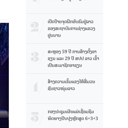
ເປີດປ້າຍຈຸດຝຶກອົບຮົມຢູ່ລາວ
ຂອງສະຖາບັນການຊ່າງແຂວງ
ຢູນນານ
ສະຫຼອງ 59 ປີ ການສ້າງຕັ້ງອາ
ຊຽນ ແລະ 29 ປີ ສປປ ລາວ ເຂົ້າ
ເປັນສະມາຊິກອາຊຽນ
ສ້າງຄວາມເຂັ້ມແຂງໃຫ້ສື່ມວນ
ຊົນຊາວໜຸ່ມລາວ
ກອງປະຊຸມເຜີຍແຜ່ເຊື່ອມຊຶມ
ທິດທາງປັບປຸງຫຼັກສູດ 6+3+3