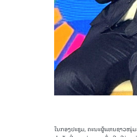
ໃນກອງປະຊຸມ, ຄະນະຜູ້ແທນຊາວໜຸ່ມລາ