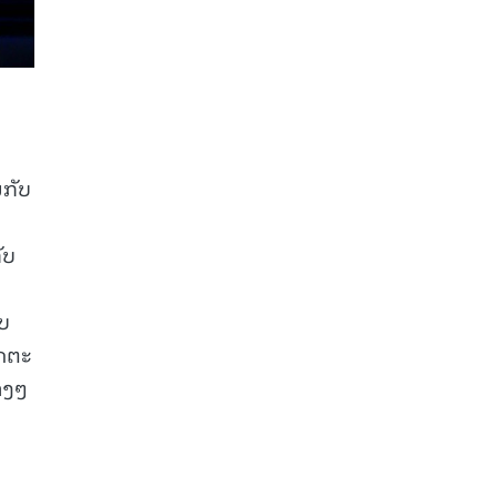
ນກັບ
ັບ
ັບ
ັດຕະ
່າງໆ