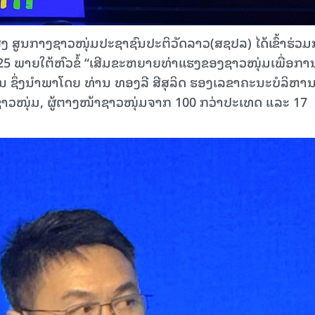
ສູງ ສູນກາງຊາວໜຸ່ມປະຊາຊົນປະຕິວັດລາວ(ສຊປລ) ໄດ້ເຂົ້າຮ່ວ
5 ພາຍໃຕ້ຫົວຂໍ້ “ເສີມຂະຫຍາຍທ່າແຮງຂອງຊາວໜຸ່ມເພື່ອກາ
ີນ ຊຶ່ງນໍາພາໂດຍ ທ່ານ ທອງລີ ສີສຸລິດ ຮອງເລຂາຄະນະບໍລິຫາ
ຊາວໜຸ່ມ, ຜູ້ຕາງໜ້າຊາວໜຸ່ມຈາກ 100 ກວ່າປະເທດ ແລະ 17