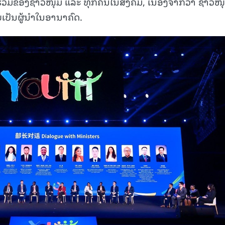
ນຮ່ວມຂອງຊາວໜຸ່ມ ແລະ ທຸກຄົນໃນສັງຄົມ, ເນື່ອງຈາກວ່າ ຊາວໜຸ
ປັນຜູ້ນຳໃນອານາຄົດ.