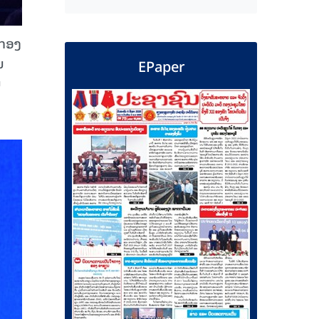
ມກອງ
ນ
EPaper
ນ