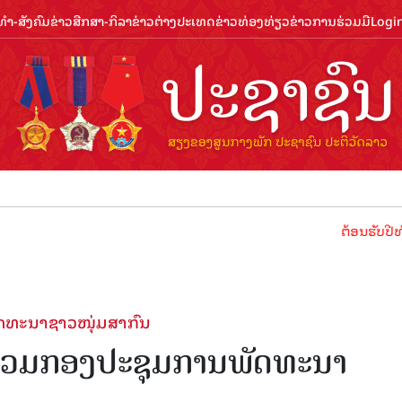
ຳ-ສັງຄົມ
ຂ່າວສືກສາ-ກິລາ
ຂ່າວຕ່າງປະເທດ
ຂ່າວທ່ອງທ່ຽວ
ຂ່າວການຮ່ວມມື
Logi
ຕ້ອນຮັບປີທ່ອງທ່ຽວລາວ 20
ພັດທະນາຊາວໜຸ່ມສາກົນ
້າຮ່ວມກອງປະຊຸມການພັດທະນາ