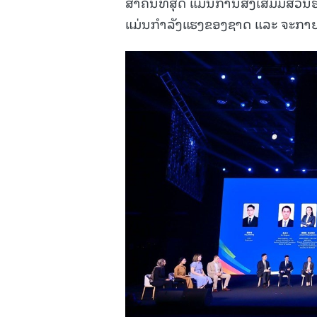
ສຳຄັນທີ່ສຸດ ແມ່ນການສົ່ງເສີມມີສ່ວ
ແມ່ນກຳລັງແຮງຂອງຊາດ ແລະ ຈະກາຍເ