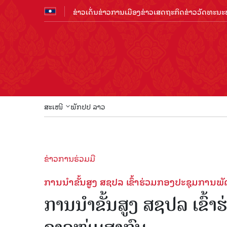
ຂ່າວເດັ່ນ
ຂ່າວການເມືອງ
ຂ່າວເສດຖະກິດ
ຂ່າວວັດທະນະທ
ສະເໜີ
ພັກປປ ລາວ
ຂ່າວການຮ່ວມມື
ການນໍາຂັ້ນສູງ ສຊປລ ເຂົ້າຮ່ວມກອງປະຊຸມການ
ການນໍາຂັ້ນສູງ ສຊປລ ເຂົ