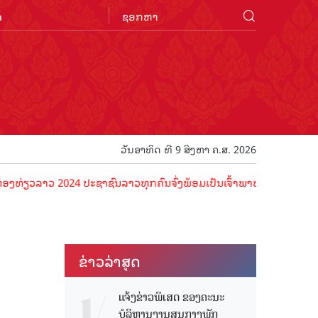
n
ວັນອາທິດ ທີ 9 ສິງຫາ ຄ.ສ. 2026
24 ປະຊາຊົນລາວທຸກຄົນຈົ່ງພ້ອມເປັນເຈົ້າພາບທີ່ດີ ຕ້ອນຮັບນັກທ່ອງທ່ຽວດ້
ຂ່າວ​ລ່າ​ສຸດ
ແຈ້ງຂ່າວພິເສດ ຂອງຄະນະ
ບໍລິຫານງານສູນກາງພັກ