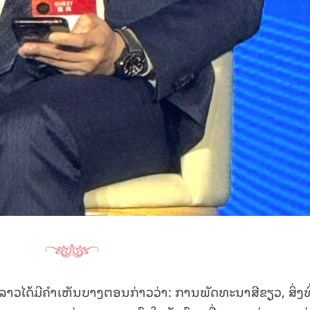
ວໄດ້ມີຄໍາເຫັນບາງຕອນກ່າວວ່າ: ການພັດທະນາສີຂຽວ, ສິ່ງທີ