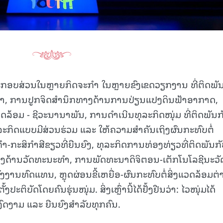
ປະກອບສ່ວນໃນຫຼາຍກິດຈະກຳ ໃນຫຼາຍຂົງເຂດວຽກງານ ທີ່ຕິດພັ
ສາ, ການປູກຈິດສຳນຶກທາງດ້ານການປ່ຽນແປງດິນຟ້າອາກາດ,
ດລ້ອມ - ຊີວະນານາພັນ, ການດຳເນີນທຸລະກິດໜຸ່ມ ທີ່ຕິດພັນກ
ກິດແບບມີສ່ວນຮ່ວມ ແລະ ໃຫ້ຄວາມສໍາຄັນເຖິງຜົນກະທົບຕໍ່
-ກະສິກຳສີຂຽວທີ່ຍືນຍົງ, ທຸລະກິດການທ່ອງທ່ຽວທີ່ຕິດພັນກ
ທາງດ້ານວັດທະນະທຳ, ການພັດທະນາດິຈິຕອນ-ເຕັກໂນໂລຊີນະວ
ັງງານທົດແທນ, ຫຼຸດຜ່ອນຂີ້ເຫຍື່ອ-ຜົນກະທົບຕໍ່ສິ່ງແວດລ້ອມຕ
ປະຕິບັດໂດຍຄົນຮຸ່ນໜຸ່ມ. ສິ່ງເຫຼົ່ານີ້ໄດ້ຢັ້ງຢືນວ່າ: ໄວໜຸ່ມໄດ້
ດງາມ ແລະ ຍືນຍົງສໍາລັບທຸກຄົນ.