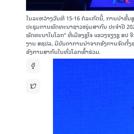
ໃນລະຫວ່າງວັນທີ 15-16 ກໍລະກົດນີ້, ການນຳຂັ້ນ
ປະຊຸມການພັດທະນາຊາວໜຸ່ມສາກົນ ປະຈຳປີ 202
ພັດທະນາໃນໂລກ” ທີ່ເມືອງຊູໂຈ ແຂວງຈຽງຊູ ສປ ຈ
ງານ ສຊປລ, ມີບັນດາການນໍາຈາກອົງການຈັດຕັ້ງ
ອົງການສາກົນໃນທົ່ວໂລກເຂົ້າຮ່ວມ.