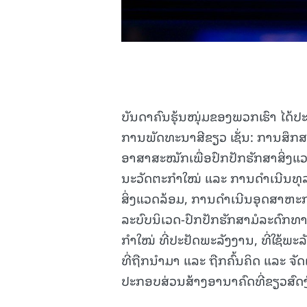
ບັນດາຄົນຮຸ້ນໜຸ່ມຂອງພວກເຮົາ ໄດ້
ການພັດທະນາສີຂຽວ ເຊັ່ນ: ການສຶກ
ອາສາສະໝັກເພື່ອປົກປັກຮັກສາສິ່ງແວ
ນະວັດຕະກຳໃໝ່ ແລະ ການດຳເນີນທຸລະ
ສິ່ງແວດລ້ອມ, ການດຳເນີນອຸດສາຫະກຳ
ລະບົບນິເວດ-ປົກປັກຮັກສາມໍລະດົກ
ກຳໃໝ່ ທີ່ປະຢັດພະລັງງານ, ທີ່ໃຊ້ພະລ
ທີ່ຖືກນຳມາ ແລະ ຖືກຄົ້ນຄິດ ແລະ ຈັດຕັ້ງ
ປະກອບສ່ວນສ້າງອານາຄົດທີ່ຂຽວສົດງົ