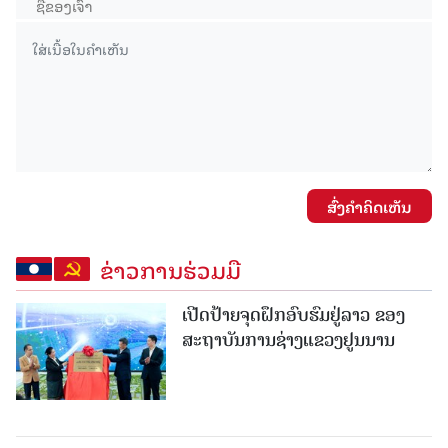
ສົ່ງຄໍາຄິດເຫັນ
ຂ່າວການຮ່ວມມື
ເປີດປ້າຍຈຸດຝຶກອົບຮົມຢູ່ລາວ ຂອງ
ສະຖາບັນການຊ່າງແຂວງຢູນນານ