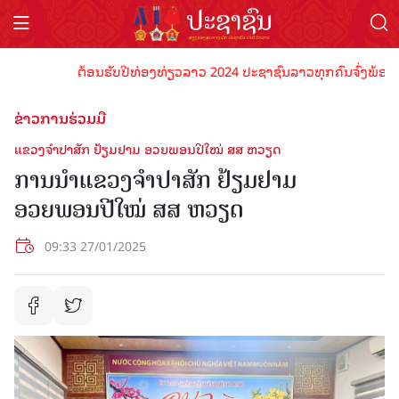
ຕ້ອນຮັບປີທ່ອງທ່ຽວລາວ 2024 ປະຊາຊົນລາວທຸກຄົນຈົ່ງພ້ອມເປັນເ
ຂ່າວການຮ່ວມມື
ແຂວງຈໍາປາສັກ ຢ້ຽມຢາມ ອວຍພອນປີໃໝ່ ສສ ຫວຽດ
ການນໍາແຂວງຈໍາປາສັກ ຢ້ຽມຢາມ
ອວຍພອນປີໃໝ່ ສສ ຫວຽດ
09:33 27/01/2025