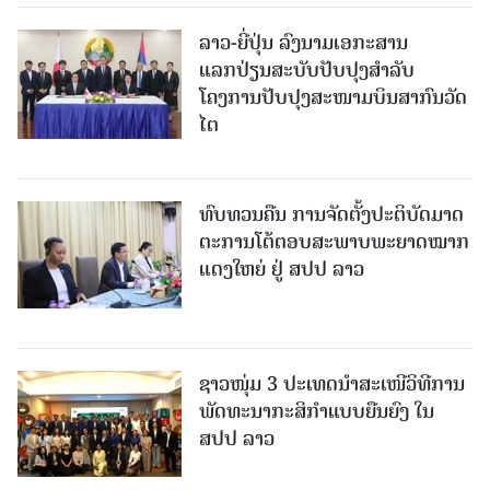
ລາວ-ຍີ່ປຸ່ນ ລົງນາມເອກະສານ
ແລກປ່ຽນສະບັບປັບປຸງສໍາລັບ
ໂຄງການປັບປຸງສະໜາມບິນສາກົນວັດ
ໄຕ
ທົບທວນຄືນ ການຈັດຕັ້ງປະຕິບັດມາດ
ຕະການໂຕ້ຕອບສະພາບພະຍາດໝາກ
ແດງໃຫຍ່ ຢູ່ ສປປ ລາວ
ຊາວໜຸ່ມ 3 ປະເທດນຳສະເໜີວິທີການ
ພັດທະນາກະສິກຳແບບຍືນຍົງ ໃນ
ສປປ ລາວ