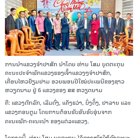
ການນຳແຂວງຈໍາປາສັກ ນຳໂດຍ ທ່ານ ໂສມ ບຸດຕະກຸນ
ຄະນະປະຈໍາພັກແຂວງຮອງເຈົ້າແຂວງໆຈໍາປາສັກ,
ເຄື່ອນໄຫວຢ້ຽມຢາມ ອວຍພອນປີໃໝ່ປະເພນີຂອງຊາວ
ຫວຽດນາມ ຢູ່ 6 ແຂວງຂອງ ສສ ຫວຽດນາມ
ຄື: ແຂວງດັກລັກ, ເລີມດົ່ງ, ແຄັງຮວ່າ, ບິ່ງດິ້ງ, ຢາລາຍ ແລະ
ແຂວງກອນຕູມ ໂດຍການຕ້ອນຮັບອັນອົບອຸ່ນຈາກ
ຄະນະພັກ-ຄະນະນໍາ ຂອງແຕ່ລະແຂວງ.
ໂອກາດນີ້, ທ່ານ ໂສມ ບຸດຕະກຸນ ໄດ້ຕາງໜ້າໃຫ້ອົງຄະນະ