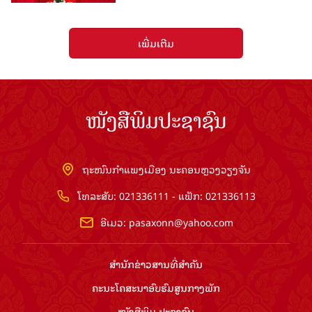
ເພີ່ມເຕີມ
ໜັງສືພິມປະຊາຊົນ
ຖະໜົນກຳແພງເມືອງ ນະຄອນຫຼວງວຽງຈັນ
ໂທລະສັບ: 021336111 - ແຟັກ: 021336113
ອີເມວ:
pasaxonn@yahoo.com
ສຳ​ນັກ​ຂ່າວ​ສານ​ທີ່​ສຳ​ຄັນ​
ຄະນະໂຄສະນາອົບຮົມ​ສູນ​ກາງ​ພັກ
ໜັງສືພິມ ປະ​ຊາ​ຊົນ