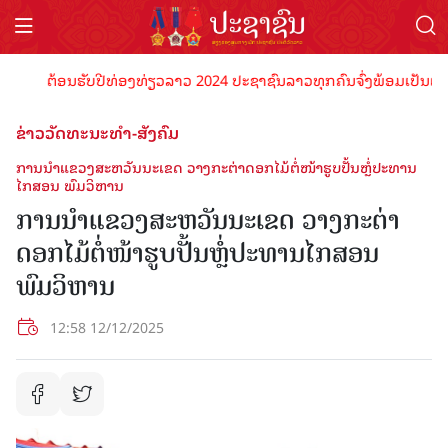
ຕ້ອນຮັບປີທ່ອງທ່ຽວລາວ 2024 ປະຊາຊົນລາວທຸກຄົນຈົ່ງພ້ອມເປັນເຈົ້າພາບທີ
ຂ່າວວັດທະນະທຳ-ສັງຄົມ
ການນໍາແຂວງສະຫວັນນະເຂດ ວາງກະຕ່າດອກໄມ້ຕໍ່ໜ້າຮູບປັ້ນຫຼໍ່ປະທານ
ໄກສອນ ພົມວິຫານ
ການນໍາແຂວງສະຫວັນນະເຂດ ວາງກະຕ່າ
ດອກໄມ້ຕໍ່ໜ້າຮູບປັ້ນຫຼໍ່ປະທານໄກສອນ
ພົມວິຫານ
12:58 12/12/2025