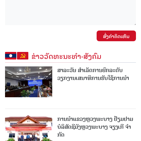
ສົ່ງຄໍາຄິດເຫັນ
ຂ່າວວັດທະນະທຳ-ສັງຄົມ
ສາລະວັນ ສໍາເລັດການຍົກລະດັບ
ວຽກງານເສນາທິການຮັບໃຊ້ການນໍາ
ການນຳແຂວງຫຼວງພະບາງ ຢ້ຽມ​ຢາມ
ບໍ​ລິ​ສັດຊີມັງຫຼວງພະບາງ ຈຽງເກີ ຈໍາ
ກັດ