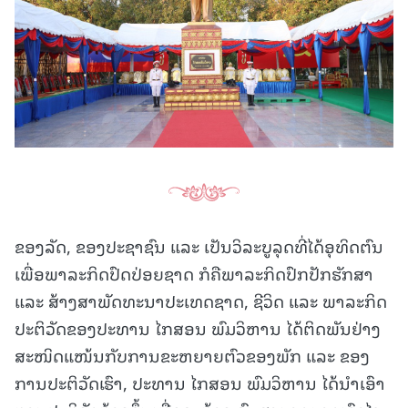
ຂອງລັດ, ຂອງປະຊາຊົນ ແລະ ເປັນວິລະບູລຸດທີ່ໄດ້ອຸທິດຕົນ
ເພື່ອພາລະກິດປົດປ່ອຍຊາດ ກໍຄືພາລະກິດປົກປັກຮັກສາ
ແລະ ສ້າງສາພັດທະນາປະເທດຊາດ, ຊີວິດ ແລະ ພາລະກິດ
ປະຕິວັດຂອງປະທານ ໄກສອນ ພົມວິຫານ ໄດ້ຕິດພັນຢ່າງ
ສະໜິດແໜ້ນກັບການຂະຫຍາຍຕົວຂອງພັກ ແລະ ຂອງ
ການປະຕິວັດເຮົາ, ປະທານ ໄກສອນ ພົມວິຫານ ໄດ້ນຳເອົາ