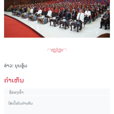
ຂ່າວ: ບຸນອູ້ມ
ຄໍາເຫັນ