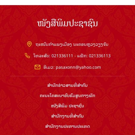
ໜັງສືພິມປະຊາຊົນ
ຖະໜົນກຳແພງເມືອງ ນະຄອນຫຼວງວຽງຈັນ
ໂທລະສັບ: 021336111 - ແຟັກ: 021336113
ອີເມວ:
pasaxonn@yahoo.com
ສຳ​ນັກ​ຂ່າວ​ສານ​ທີ່​ສຳ​ຄັນ​
ຄະນະໂຄສະນາອົບຮົມ​ສູນ​ກາງ​ພັກ
ໜັງສືພິມ ປະ​ຊາ​ຊົນ
ສຳ​ນັກ​ງານ​ທີ່​ສຳ​ຄັນ
ສຳ​ນັກ​ງານ​ປະ​ທານ​ປະ​ເທດ