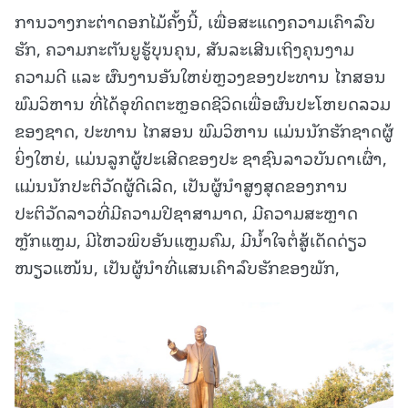
ການວາງກະຕ່າດອກໄມ້ຄັ້ງນີ້, ເພື່ອສະແດງຄວາມເຄົາລົບ
ຮັກ, ຄວາມກະຕັນຍູຮູ້ບຸນຄຸນ, ສັນລະເສີນເຖິງຄຸນງາມ
ຄວາມດີ ແລະ ຜົນງານອັນໃຫຍ່ຫຼວງຂອງປະທານ ໄກສອນ
ພົມວິຫານ ທີ່ໄດ້ອຸທິດຕະຫຼອດຊີວິດເພື່ອຜົນປະໂຫຍດລວມ
ຂອງຊາດ, ປະທານ ໄກສອນ ພົມວິຫານ ແມ່ນນັກຮັກຊາດຜູ້
ຍິ່ງໃຫຍ່, ແມ່ນລູກຜູ້ປະເສີດຂອງປະ ຊາຊົນລາວບັນດາເຜົ່າ,
ແມ່ນນັກປະຕິວັດຜູ້ດີເລີດ, ເປັນຜູ້ນໍາສູງສຸດຂອງການ
ປະຕິວັດລາວທີ່ມີຄວາມປີຊາສາມາດ, ມີຄວາມສະຫຼາດ
ຫຼັກແຫຼມ, ມີໄຫວພິບອັນແຫຼມຄົມ, ມີນໍ້າໃຈຕໍ່ສູ້ເດັດດ່ຽວ
ໜຽວແໜ້ນ, ເປັນຜູ້ນຳທີ່ແສນເຄົາລົບຮັກຂອງພັກ,