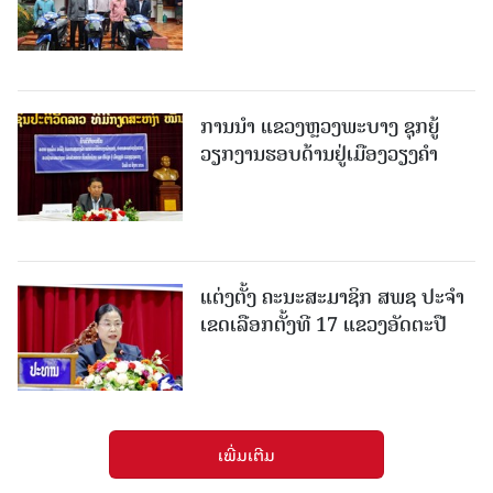
ການນຳ ແຂວງຫຼວງພະບາງ ຊຸກຍູ້
ວຽກງານຮອບດ້ານຢູ່ເມືອງວຽງຄໍາ
ແຕ່ງຕັ້ງ ຄະນະສະມາຊິກ ສພຊ ປະຈຳ
ເຂດເລືອກຕັ້ງທີ 17 ແຂວງອັດຕະປື
ເພີ່ມເຕີມ