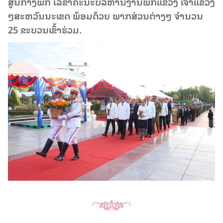
ສູນກາງພັກ ເລຂາຄະນະບໍລິຫານງານພັກແຂວງ ເຈົ້າແຂວງ
ໆສະຫວັນນະເຂດ ພ້ອມດ້ວຍ ພາກສ່ວນຕ່າງໆ ຈໍານວນ
25 ຂະບວນເຂົ້າຮ່ວມ.