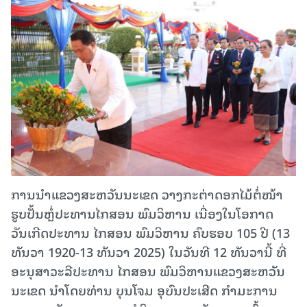
ການນໍາແຂວງສະຫວັນນະເຂດ ວາງກະຕ່າດອກໄມ້ຕໍ່ໜ້າ
ຮູບປັ້ນຫຼໍ່ປະທານໄກສອນ ພົມວິຫານ ເນື່ອງໃນໂອກາດ
ວັນເກີດປະທານ ໄກສອນ ພົມວິຫານ ຄົບຮອບ 105 ປີ (13
ທັນວາ 1920-13 ທັນວາ 2025) ໃນວັນທີ 12 ທັນວານີ້ ທີ່
ອະນຸສາວະລີປະທານ ໄກສອນ ພົມວິຫານແຂວງສະຫວັນ
ນະເຂດ ນໍາໂດຍທ່ານ ບຸນໂຈມ ອຸບົນປະເສີດ ກຳມະການ