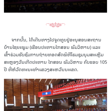
ຈາກນັ້ນ, ໄດ້ເດີນທາງໄປຈູດທູບຢູ່ອະນຸສອນສະຖານ
ບ້ານໄຊຍະພູມ (ເຮືອນປະທານໄກສອນ ພົມວິຫານ) ແລະ
ເຂົ້າຮ່ວມຮັບຊົມການຖ່າຍທອດສົດພິທີໂຮມຊຸມນຸມສະເຫຼີມ
ສະຫຼອງວັນເກີດປະທານ ໄກສອນ ພົມວິຫານ ຄົບຮອບ 105
ປີ ທີ່ຫໍວັດທະນະທຳແຂວງສະຫວັນນະເຂດ.