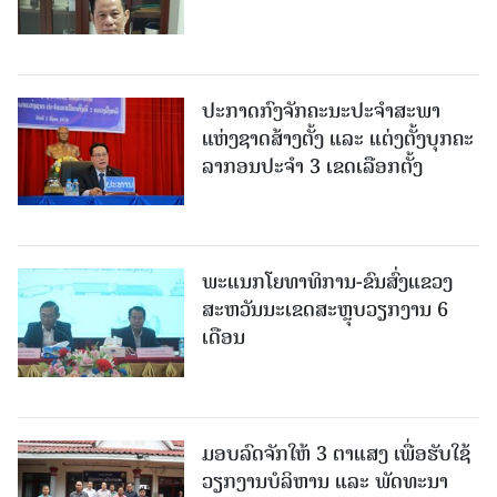
ປະກາດກົງຈັກຄະນະປະຈໍາສະພາ
ແຫ່ງຊາດສ້າງຕັ້ງ ແລະ ແຕ່ງຕັ້ງບຸກຄະ
ລາກອນປະຈໍາ 3 ເຂດເລືອກຕັ້ງ
ພະແນກໂຍທາທິການ-ຂົນສົ່ງແຂວງ
ສະຫວັນນະເຂດສະຫຼຸບວຽກງານ 6
ເດືອນ
ມອບລົດຈັກໃຫ້ 3 ຕາແສງ ເພື່ອຮັບໃຊ້
ວຽກງານບໍລິຫານ ແລະ ພັດທະນາ