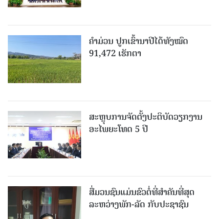
ຄໍາມ່ວນ ປູກເຂົ້ານາປີໄດ້ທັງໝົດ
91,472 ເຮັກຕາ
ສະຫຼຸບການຈັດຕັ້ງປະຕິບັດວຽກງານ
ອະໄພຍະໂທດ 5 ປີ
ສື່ມວນຊົນແມ່ນຂົວຕໍ່ທີ່ສໍາຄັນທີ່ສຸດ
ລະຫວ່າງພັກ-ລັດ ກັບປະຊາຊົນ