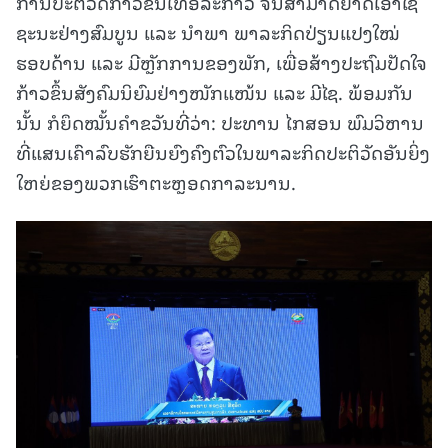
ການປະຕິວັດກ້າວຂຶ້ນເທື່ອລະກ້າວ ຈົນສາມາດຍາດເອົາໄຊ
ຊະນະຢ່າງສົມບູນ ແລະ ນໍາພາ ພາລະກິດປ່ຽນແປງໃໝ່
ຮອບດ້ານ ແລະ ມີຫຼັກການຂອງພັກ, ເພື່ອສ້າງປະຖົມປັດໃຈ
ກ້າວຂຶ້ນສັງຄົມນິຍົມຢ່າງໜັກແໜ້ນ ແລະ ມີໄຊ. ພ້ອມກັນ
ນັ້ນ ກໍຍຶດໝັ້ນຄໍາຂວັນທີ່ວ່າ: ປະທານ ໄກສອນ ພົມວິຫານ
ທີ່ແສນເຄົາລົບຮັກຍືນຍົງຄົງຕົວໃນພາລະກິດປະຕິວັດອັນຍິ່ງ
ໃຫຍ່ຂອງພວກເຮົາຕະຫຼອດກາລະນານ.