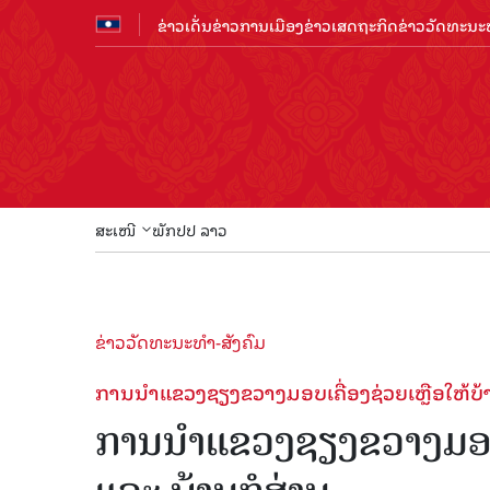
ຂ່າວເດັ່ນ
ຂ່າວການເມືອງ
ຂ່າວເສດຖະກິດ
ຂ່າວວັດທະນະທ
ສະເໜີ
ພັກປປ ລາວ
ຂ່າວວັດທະນະທຳ-ສັງຄົມ
ການນຳແຂວງຊຽງຂວາງມອບເຄື່ອງຊ່ວຍເຫຼືອໃຫ້ບ້
ການນຳແຂວງຊຽງຂວາງມອບເຄ