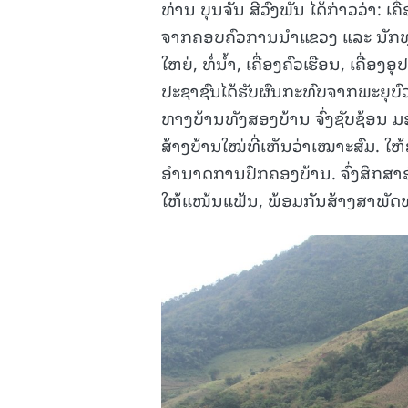
ທ່ານ ບຸນຈັນ ສີວົງພັນ ໄດ້ກ່າວວ່າ:
ຈາກຄອບຄົວການນຳແຂວງ ແລະ ນັກທຸລະ
ໃຫຍ່, ທໍ່ນ້ຳ, ເຄື່ອງຄົວເຮືອນ, ເຄື່ອ
ປະຊາຊົນໄດ້ຮັບຜົນກະທົບຈາກພະຍຸບົວ
ທາງບ້ານທັງສອງບ້ານ ຈົ່ງຊັບຊ້ອນ ມອບເ
ສ້າງບ້ານໃໝ່ທີ່ເຫັນວ່າເໝາະສົມ. 
ອຳນາດການປົກຄອງບ້ານ. ຈົ່ງສຶກສາອົ
ໃຫ້ແໜ້ນແຟ້ນ, ພ້ອມກັນສ້າງສາພັດທະ