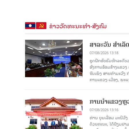
ຂ່າວວັດທະນະທຳ-ສັງຄົມ
ສາລະວັນ ສໍາເລ
07/08/2026 13:18
ຊຸດຝຶກອົບຮົມຍົກລະດ
ອົງການອ້ອມຂ້າງແຂວງ ແລະ
ຈັນເພັງ ສາຍທຳມະວົງ 
ການແຂວງ-ເມືອງ, ພະແນ
ການນຳແຂວງຫຼວງພ
07/08/2026 13:16
ທ່ານ ບຸນເລື່ອມ ມະນີວ
ດ້ວຍຄະນະ, ໄດ້ຢ້ຽມຢາມ-ເຮ