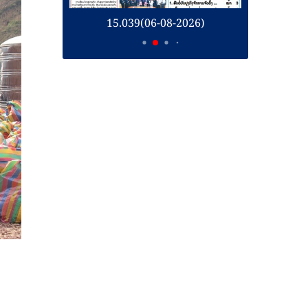
26)
15.039(06-08-2026)
1