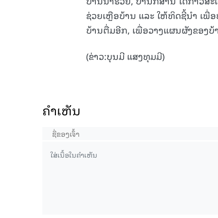
ບ້ານນ້ຳຮວຍ, ບ້ານກໍສ່ານ ໄດ້ກ່າວສ
ຊ່ວຍເຫຼືອບ້ານ ແລະ ໃຫ້ທິດຊີ້ນຳ ເພື
ບ້ານຕື່ມອີກ, ເພື່ອວາງແຜນຜັງຂອງບ
(ຂ່າວ:ບຸນມີ ແສງທຸມມີ)
ຄໍາເຫັນ