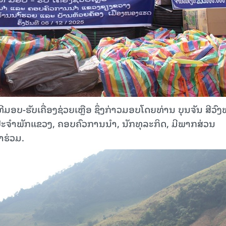
ທີມອບ-ຮັບເຄື່ອງຊ່ວຍເຫຼືອ ຊຶ່ງກ່າວມອບໂດຍທ່ານ ບຸນຈັນ ສີວົງ
ຈຳພັກແຂວງ, ຄອບຄົວການນຳ, ນັກທຸລະກິດ, ມີພາກສ່ວນ
າຮ່ວມ.