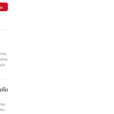
ັນ
ການ,
ີທ່ານ
ວ່າ
າກັດ
ພ້ອມ
່ານ​