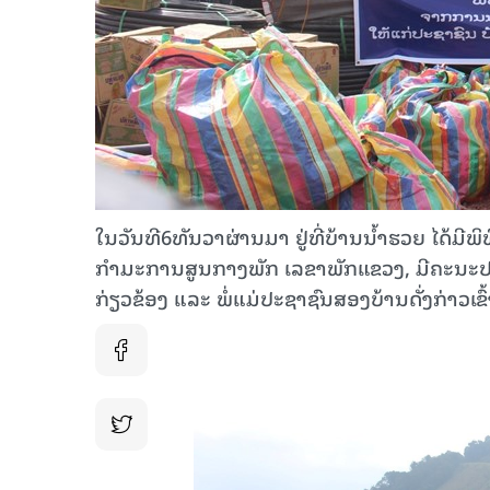
ໃນວັນທີ6ທັນວາຜ່ານມາ ຢູ່ທີ່ບ້ານນ້ຳຮວຍ ໄດ້ມີພິ
ກຳມະການສູນກາງພັກ ເລຂາພັກແຂວງ, ມີຄະນະປະ
ກ່ຽວຂ້ອງ ແລະ ພໍ່ແມ່ປະຊາຊົນສອງບ້ານດັ່ງກ່າວເຂົ້