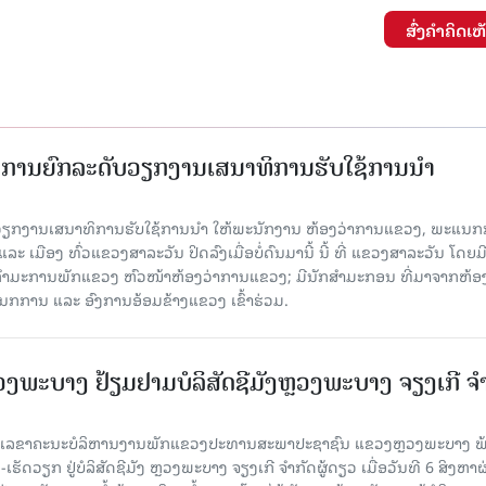
ສົ່ງຄໍາຄິດເຫ
ັດການຍົກລະດັບວຽກງານເສນາທິການຮັບໃຊ້ການນໍາ
ັບວຽກງານເສນາທິການຮັບໃຊ້ການນໍາ ໃຫ້ພະນັກງານ ຫ້ອງວ່າການແຂວງ, ພະແນກ
 ເມືອງ ທົ່ວແຂວງສາລະວັນ ປິດລົງເມື່ອ​ບໍ່​ດົນ​ມາ​ນີ້ ນີ້ ທີ່ ແຂວງສາລະວັນ ໂດຍ​ມ
ກຳມະການພັກແຂວງ ຫົວໜ້າຫ້ອງວ່າການແຂວງ; ມີນັກສຳມະກອນ ທີ່ມາຈາກຫ້ອງ
ກການ ແລະ ອົງການອ້ອມຂ້າງແຂວງ ເຂົ້າຮ່ວມ.
ະບາງ ຢ້ຽມ​ຢາມບໍ​ລິ​ສັດຊີມັງຫຼວງພະບາງ ຈຽງເກີ ຈໍ
ົງ ເລ​ຂາ​ຄະ​ນະ​ບໍ​ລິ​ຫານ​ງານ​ພັກແຂວງປະທານສະພາປະຊາຊົນ ແຂວງຫຼວງພະບາງ 
ັດວຽກ ຢູ່ບໍລິສັດຊີມັງ ຫຼວງພະບາງ ຈຽງເກີ ຈໍາກັດຜູ້ດຽວ ເມື່ອ​ວັນ​ທີ 6 ສິງ​ຫາ​ຜ