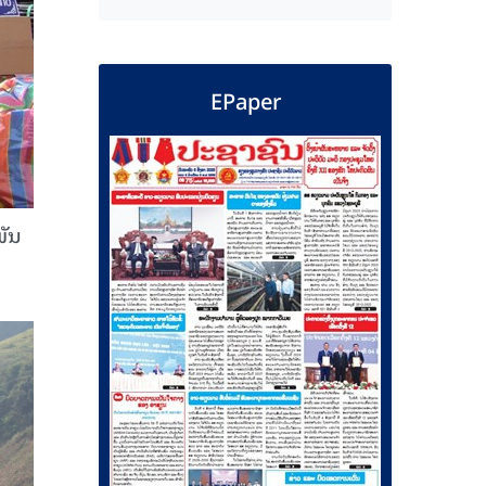
EPaper
ພັນ