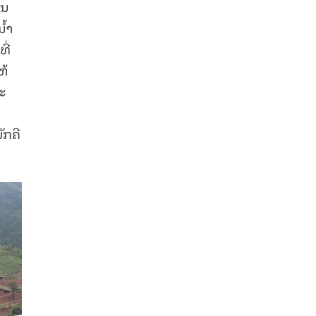
ວນ
ນ້ຳ
ີ່
ຫ້
ຈະ
ັກຄີ