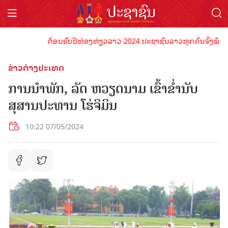
ຕ້ອນຮັບປີທ່ອງທ່ຽວລາວ 2024 ປະຊາຊົນລາວທຸກຄົນຈົ່ງພ້ອມເປັນເ
ຂ່າວຕ່າງປະເທດ
ການນຳພັກ, ລັດ ຫວຽດນາມ ເຂົ້າຂໍ່ານັບ
ສຸສານປະທານ ໂຮ່ຈິມິນ
10:22 07/05/2024