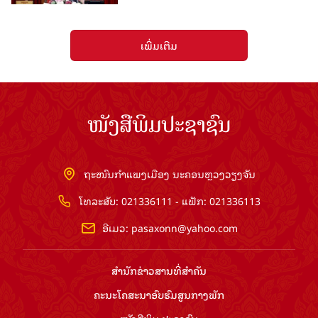
ເພີ່ມເຕີມ
ໜັງສືພິມປະຊາຊົນ
ຖະໜົນກຳແພງເມືອງ ນະຄອນຫຼວງວຽງຈັນ
ໂທລະສັບ: 021336111 - ແຟັກ: 021336113
ອີເມວ:
pasaxonn@yahoo.com
ສຳ​ນັກ​ຂ່າວ​ສານ​ທີ່​ສຳ​ຄັນ​
ຄະນະໂຄສະນາອົບຮົມ​ສູນ​ກາງ​ພັກ