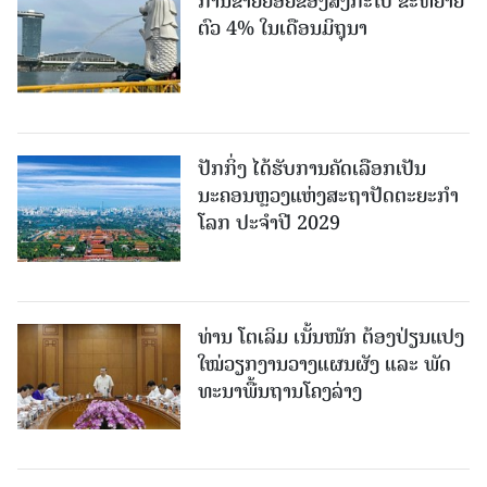
ການຂາຍຍ່ອຍຂອງສິງກະໂປ ຂະຫຍາຍ
ຕົວ 4% ໃນເດືອນມິຖຸນາ
ປັກກິ່ງ ໄດ້ຮັບການຄັດເລືອກເປັນ
ນະຄອນຫຼວງແຫ່ງສະຖາປັດຕະຍະກຳ
ໂລກ ປະຈຳປີ 2029
ທ່ານ ໂຕ​ເລິມ ເນັ້ນໜັກ ຕ້ອງ​ປ່ຽນ​ແປງ​
ໃໝ່​ວຽກ​ງານ​ວາງ​ແຜນ​ຜັງ ແລະ ​ພັດ​
ທະ​ນາ​ພື້ນ​ຖານ​ໂຄງ​ລ່າງ