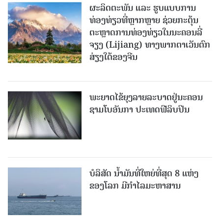
ຜະລິດຕະພັນ ແລະ ຮູບແບບການ
ທ່ອງທ່ຽວທີ່ຫຼາກຫຼາຍ ຊ່ວຍກະຕຸ້ນ
ຕະຫຼາດການທ່ອງທ່ຽວໃນນະຄອນລີ່
ຈຽງ (Lijiang) ທາງພາກຕາເວັນຕົກ
ສ່ຽງໃຕ້ຂອງຈີນ
ພະຍາດໄຂ້ຍຸງລາຍລະບາດຢູ່ນະຄອນ
ຊາມໂບ​ອັນກາ ປະເທດຟີລິບປິນ
ບໍລິສັດ ນ້ຳມັນທີ່ໃຫຍ່ທີ່ສຸດ 8 ແຫ່ງ
ຂອງໂລກ ມີກຳໄລມະຫາສານ