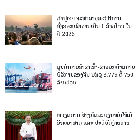
ກຳປູເຈຍ ຈະທຳລາຍສະຖິຕິການ
ສົ່ງອອກເຂົ້າສານເກີນ 1 ລ້ານໂຕນ ໃນ
ປີ 2026
ມູນຄ່າການຄ້າຂາເຂົ້າ-ຂາອອກດ້ານການ
ບໍລິການຂອງຈີນ ບັນລຸ 3,779 ຕື້ 750
ລ້ານຢວນ
ຫວຽດນາມ ສ້າງກົດລະບຽບພັກໃຫ້ມີ
ວິທະຍາສາດ ແລະ ປະຕິບັດງ່າຍດາຍ