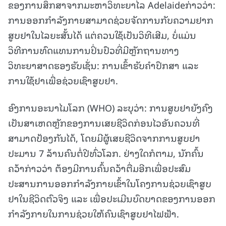
ຂອງການສຶກສາຈາກມະຫາວິທະຍາໄລ Adelaideກ່າວວ່າ:
ການອອກກຳລັງກາຍສາມາດຊ່ວຍຈັດການກັບຄວາມຢາກ
ສູບຢາໃນໄລຍະສັ້ນໄດ້ ແຕ່ຄວນໃຊ້ເປັນວິທີເສີມ, ບໍ່ແມ່ນ
ວິທີການທົດແທນການປິ່ນປົວທີ່ມີຫຼັກຖານທາງ
ວິທະຍາສາດຮອງຮັບເຊັ່ນ: ການເຂົ້າຮັບຄຳປຶກສາ ແລະ
ການໃຊ້ຢາເພື່ອຊ່ວຍເຊົາສູບຢາ.
ອົງການອະນາໄມໂລກ (WHO) ລະບຸວ່າ: ການສູບຢາຍັງຄົງ
ເປັນສາເຫດຫຼັກຂອງການເສຍຊີວິດກ່ອນໄວອັນຄວນທີ່
ສາມາດປ້ອງກັນໄດ້, ໂດຍມີຜູ້ເສຍຊີວິດຈາກການສູບຢາ
ປະມານ 7 ລ້ານຄົນຕໍ່ປີທົ່ວໂລກ. ຢ່າງໃດກໍຕາມ, ນັກຄົ້ນ
ຄວ້າກ່າວວ່າ ຕ້ອງມີການຄົ້ນຄວ້າຕື່ມອີກເພື່ອປະສົມ
ປະສານການອອກກຳລັງກາຍເຂົ້າໃນໂຄງການຊ່ວຍເຊົາສູບ
ຢາໃນຊີວິດຕົວຈິງ ແລະ ເພື່ອປະເມີນບົດບາດຂອງການອອກ
ກຳລັງກາຍໃນການຊ່ວຍໃຫ້ຄົນເຊົາສູບຢາໄຟຟ້າ.