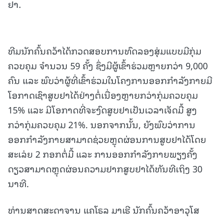
ຢາ.
ທີມນັກຄົ້ນຄວ້າໄດ້ກວດສອບການທົດລອງສຸ່ມແບບມີກຸ່ມ
ຄວບຄຸມ ຈຳນວນ 59 ຄັ້ງ ຊຶ່ງມີຜູ້ເຂົ້າຮ່ວມຫຼາຍກວ່າ 9,000
ຄົນ ແລະ ພົບວ່າຜູ້ທີ່ເຂົ້າຮ່ວມໃນໂຄງການອອກກຳລັງກາຍມີ
ໂອກາດເຊົາສູບຢາໄດ້ຢ່າງຕໍ່ເນື່ອງຫຼາຍກວ່າກຸ່ມຄວບຄຸມ
15% ແລະ ມີໂອກາດທີ່ຈະງົດສູບຢາເປັນເວລາເຈັດມື້ ສູງ
ກວ່າກຸ່ມຄວບຄຸມ 21%. ນອກຈາກນັ້ນ, ຍັງພົບວ່າການ
ອອກກຳລັງກາຍສາມາດຊ່ວຍຫຼຸດຜ່ອນການສູບຢາໄດ້ໂດຍ
ສະເລ່ຍ 2 ກອກຕໍ່ມື້ ແລະ ການອອກກຳລັງກາຍພຽງຄັ້ງ
ດຽວສາມາດຫຼຸດຜ່ອນຄວາມຢາກສູບຢາໄດ້ທັນທີເຖິງ 30
ນາທີ.
ທ່ານສາດສະດາຈານ ແຄໂຣລ ມາເຮີ ນັກຄົ້ນຄວ້າອາວຸໂສ