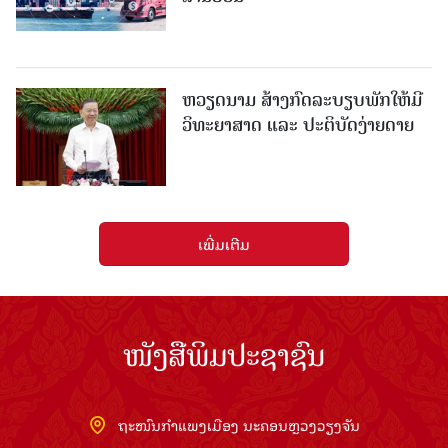
ຫວຽດນາມ ສ້າງກົດລະບຽບພັກໃຫ້ມີ
ວິທະຍາສາດ ແລະ ປະຕິບັດງ່າຍດາຍ
ເພີ່ມເຕີມ
ໜັງສືພິມປະຊາຊົນ
ຖະໜົນກຳແພງເມືອງ ນະຄອນຫຼວງວຽງຈັນ