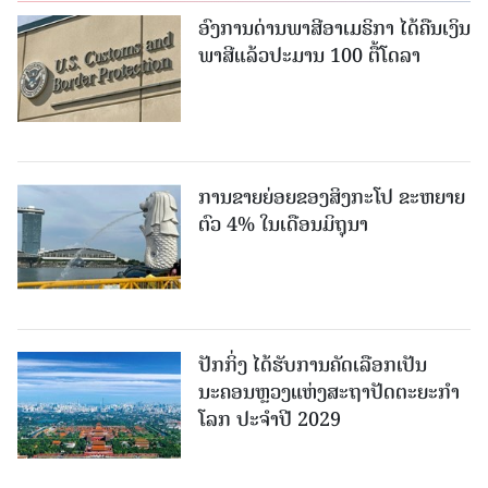
ອົງການດ່ານພາສີອາເມຣິກາ ໄດ້ຄືນເງິນ
ພາສີແລ້ວປະມານ 100 ຕື້ໂດລາ
ການຂາຍຍ່ອຍຂອງສິງກະໂປ ຂະຫຍາຍ
ຕົວ 4% ໃນເດືອນມິຖຸນາ
ປັກກິ່ງ ໄດ້ຮັບການຄັດເລືອກເປັນ
ນະຄອນຫຼວງແຫ່ງສະຖາປັດຕະຍະກຳ
ໂລກ ປະຈຳປີ 2029