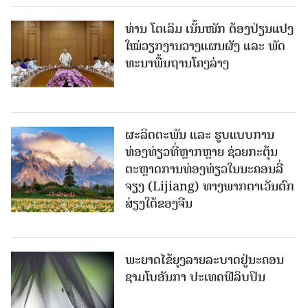
ທ່ານ ໂຕ​ເລິມ ເນັ້ນໜັກ ຕ້ອງ​ປ່ຽນ​ແປງ​
ໃໝ່​ວຽກ​ງານ​ວາງ​ແຜນ​ຜັງ ແລະ ​ພັດ​
ທະ​ນາ​ພື້ນ​ຖານ​ໂຄງ​ລ່າງ
ຜະລິດຕະພັນ ແລະ ຮູບແບບການ
ທ່ອງທ່ຽວທີ່ຫຼາກຫຼາຍ ຊ່ວຍກະຕຸ້ນ
ຕະຫຼາດການທ່ອງທ່ຽວໃນນະຄອນລີ່
ຈຽງ (Lijiang) ທາງພາກຕາເວັນຕົກ
ສ່ຽງໃຕ້ຂອງຈີນ
ພະຍາດໄຂ້ຍຸງລາຍລະບາດຢູ່ນະຄອນ
ຊາມໂບ​ອັນກາ ປະເທດຟີລິບປິນ