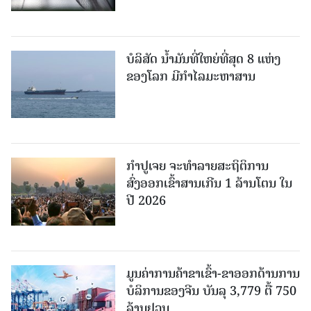
ບໍລິສັດ ນ້ຳມັນທີ່ໃຫຍ່ທີ່ສຸດ 8 ແຫ່ງ
ຂອງໂລກ ມີກຳໄລມະຫາສານ
ກຳປູເຈຍ ຈະທຳລາຍສະຖິຕິການ
ສົ່ງອອກເຂົ້າສານເກີນ 1 ລ້ານໂຕນ ໃນ
ປີ 2026
ມູນຄ່າການຄ້າຂາເຂົ້າ-ຂາອອກດ້ານການ
ບໍລິການຂອງຈີນ ບັນລຸ 3,779 ຕື້ 750
ລ້ານຢວນ