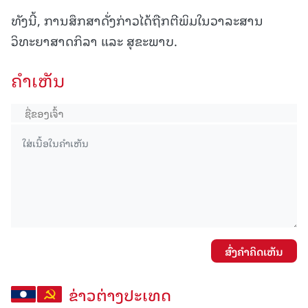
ທັງນີ້, ການສຶກສາດັ່ງກ່າວໄດ້ຖືກຕີພິມໃນວາລະສານ
ວິທະຍາສາດກິລາ ແລະ ສຸຂະພາບ.
ຄໍາເຫັນ
ສົ່ງຄໍາຄິດເຫັນ
ຂ່າວຕ່າງປະເທດ