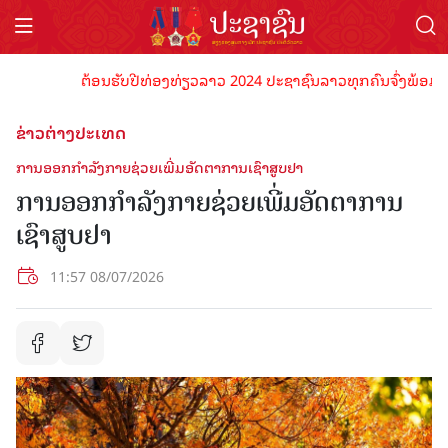
ຕ້ອນຮັບປີທ່ອງທ່ຽວລາວ 2024 ປະຊາຊົນລາວທຸກຄົນຈົ່ງພ້ອມເປັນເຈົ
ຂ່າວຕ່າງປະເທດ
ການອອກກຳລັງກາຍຊ່ວຍເພີ່ມອັດຕາການເຊົາສູບຢາ
ການອອກກຳລັງກາຍຊ່ວຍເພີ່ມອັດຕາການ
ເຊົາສູບຢາ
11:57 08/07/2026