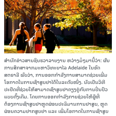
ສຳນັກຂ່າວສານຊິນຮວາລາຍງານ ຫວ່າງມໍ່ໆມານີ້ວ່າ: ຜົນ
ການສຶກສາຈາກມະຫາວິທະຍາໄລ Adelaide ໃນອົດ
ສຕຣາລີ ພົບວ່າ, ການອອກກຳລັງກາຍສາມາດຊ່ວຍເພີ່ມ
ໂອກາດໃນການເຊົາສູບຢາໄດ້ໃນລະດັບໜຶ່ງ. ນັບເປັນວິທີ
ປະຢັດທີ່ຊ່ວຍໃຫ້ສາມາດເຊົາສູບຢາຄຽງຄູ່ກັບການປິ່ນປົວ
ແບບດັ້ງເດີມ. ໂດຍການອອກກຳລັງກາຍຊ່ວຍໃຫ້ຜູ້ທີ່
ຕ້ອງການເຊົາສູບຢາຫຼຸດຜ່ອນປະລິມານການຢາສູບ, ຫຼຸດ
ຜ່ອນຄວາມຢາກສູບຢາ ແລະ ເພີ່ມໂອກາດໃນການເຊົາສູບ