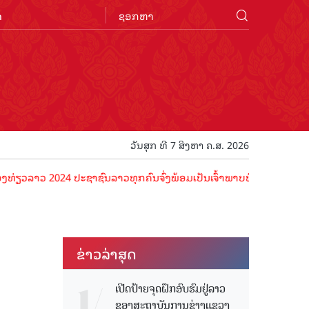
n
ວັນສຸກ ທີ 7 ສິງຫາ ຄ.ສ. 2026
024 ປະຊາຊົນລາວທຸກຄົນຈົ່ງພ້ອມເປັນເຈົ້າພາບທີ່ດີ ຕ້ອນຮັບນັກທ່ອງທ່ຽວດ້
ຂ່າວ​ລ່າ​ສຸດ
ເປີດປ້າຍຈຸດຝຶກອົບຮົມຢູ່ລາວ
ຂອງສະຖາບັນການຊ່າງແຂວງ