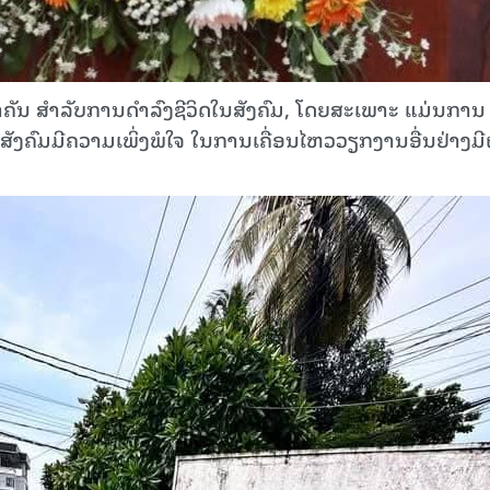
15.040(07-08-2026)
15.039(06-08-
ຄັນ ສໍາລັບການດໍາລົງຊີວິດໃນສັງຄົມ, ໂດຍສະເພາະ ແມ່ນການ
ສັງຄົມມີຄວາມເພິ່ງພໍໃຈ ໃນການເຄື່ອນໄຫວວຽກງານອື່ນຢ່າງມີ