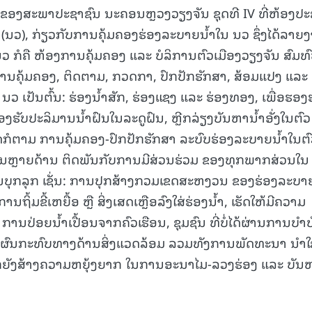
0 ຂອງສະພາປະຊາຊົນ ນະຄອນຫຼວງວຽງຈັນ ຊຸດທີ IV ທີ່ຫ້ອງປະ
ວ), ກ່ຽວກັບການຄຸ້ມຄອງຮ່ອງລະບາຍນໍ້າໃນ ນວ ຊຶ່ງໄດ້ລາຍ
ວ ກໍຄື ຫ້ອງການຄຸ້ມຄອງ ແລະ ບໍລິການຕົວເມືອງວຽງຈັນ ສົມທ
ານຄຸ້ມຄອງ, ຕິດຕາມ, ກວດກາ, ປົກປັກຮັກສາ, ສ້ອມແປງ ແລະ 
ວ ເປັນຕົ້ນ: ຮ່ອງນໍ້າສັກ, ຮ່ອງແຊງ ແລະ ຮ່ອງທອງ, ເພື່ອຮອງ
ອງຮັບປະລິມານນໍ້າຝົນໃນລະດູຝົນ, ຫຼີກລ່ຽງບັນຫານໍ້າອັ່ງໃນຕົວ
ໃດກໍຕາມ ການຄຸ້ມຄອງ-ປົກປັກຮັກສາ ລະບົບຮ່ອງລະບາຍນໍ້າໃນຕ
ໃນຫຼາຍດ້ານ ຕິດພັນກັບການມີສ່ວນຮ່ວມ ຂອງທຸກພາກສ່ວນໃນ
ນບຸກລຸກ ເຊັ່ນ: ການປຸກສ້າງກວມເຂດສະຫງວນ ຂອງຮ່ອງລະບາ
ຖິ້ມຂີ້ເຫຍື້ອ ຫຼື ສິ່ງເສດເຫຼືອລົງໃສ່ຮ່ອງນໍ້າ, ເຮັດໃຫ້ມີຄວາມ
ນປ່ອຍນໍ້າເປື້ອນຈາກຄົວເຮືອນ, ຊຸມຊົນ ທີ່ບໍ່ໄດ້ຜ່ານການບຳບ
ກີດຜົນກະທົບທາງດ້ານສິ່ງແວດລ້ອມ ລວມທັງການພັດທະນາ ນໍາໃຊ
ໆ ກໍຍັງສ້າງຄວາມຫຍຸ້ງຍາກ ໃນການອະນາໄມ-ລວງຮ່ອງ ແລະ ບັນ