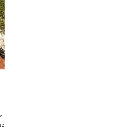
ໍາ
ນວ