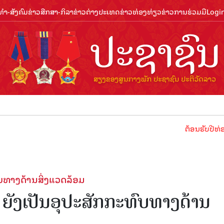
ຳ-ສັງຄົມ
ຂ່າວສືກສາ-ກິລາ
ຂ່າວຕ່າງປະເທດ
ຂ່າວທ່ອງທ່ຽວ
ຂ່າວການຮ່ວມມື
Logi
ຕ້ອນຮັບປີທ່ອງທ່ຽວລາວ 2
ທົບທາງດ້ານສິ່ງແວດລ້ອມ
ນ ຍັງເປັນອຸປະສັກກະທົບທາງດ້ານ