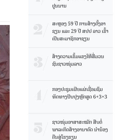
ຢູນນານ
ສະຫຼອງ 59 ປີ ການສ້າງຕັ້ງອາ
ຊຽນ ແລະ 29 ປີ ສປປ ລາວ ເຂົ້າ
ເປັນສະມາຊິກອາຊຽນ
ສ້າງຄວາມເຂັ້ມແຂງໃຫ້ສື່ມວນ
ຊົນຊາວໜຸ່ມລາວ
ກອງປະຊຸມເຜີຍແຜ່ເຊື່ອມຊຶມ
ທິດທາງປັບປຸງຫຼັກສູດ 6+3+3
ຊາວໜຸ່ມອາສາສະໝັກ ສືບຕໍ່
ພາລະກິດສ້າງອານາຄົດ ນໍານ້ອງ
ຄືນສູ່ໂຮງຮຽນ