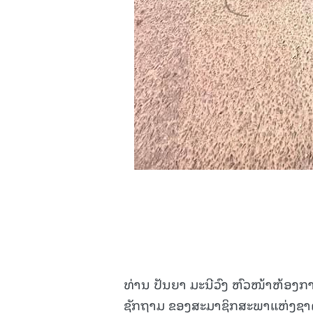
ທ່ານ ປັນຍາ ມະນີວົງ ຫົວໜ້າຫ້ອງການ 
ຊັກຖາມ ຂອງສະມາຊິກສະພາແຫ່ງຊາດ 