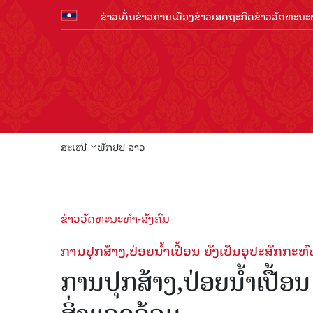
ຂ່າວເດັ່ນ
ຂ່າວການເມືອງ
ຂ່າວເສດຖະກິດ
ຂ່າວວັດທະນະທ
ສະເໜີ
ພັກປປ ລາວ
ຂ່າວວັດທະນະທຳ-ສັງຄົມ
ການປຸກສ້າງ,ປ່ອຍນໍ້າເປື້ອນ ຍັງເປັນອຸປະສັກກະ
ການປຸກສ້າງ,ປ່ອຍນໍ້າເປື້ອ