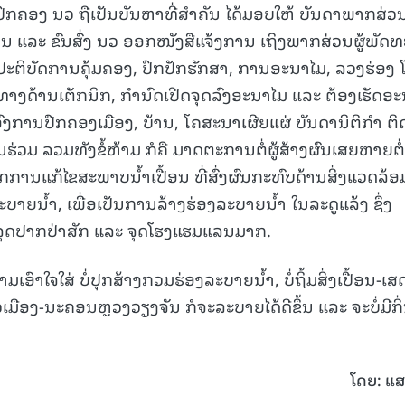
ນປົກຄອງ ນວ ຖືເປັນບັນຫາທີ່ສໍາຄັນ ໄດ້ມອບໃຫ້ ບັນດາພາກສ່ວ
ນ ແລະ ຂົນສົ່ງ ນວ ອອກໜັງສືແຈ້ງການ ເຖິງພາກສ່ວນຜູ້ພັດ
້ງປະຕິບັດການຄຸ້ມຄອງ, ປົກປັກຮັກສາ, ການອະນາໄມ, ລວງຮ່ອງ
ທາງດ້ານເຕັກນິກ, ກຳນົດເປີດຈຸດລົງອະນາໄມ ແລະ ຕ້ອງເຮັດອ
ັບອົງການປົກຄອງເມືອງ, ບ້ານ, ໂຄສະນາເຜີຍແຜ່ ບັນດານິຕິກຳ ຕິ
່ວມ ລວມທັງຂໍ້ຫ້າມ ກໍຄື ມາດຕະການຕໍ່ຜູ້ສ້າງຜົນເສຍຫາຍຕໍ່
ໄກການແກ້ໄຂສະພາບນໍ້າເປື້ອນ ທີ່ສົ່ງຜົນກະທົບດ້ານສິ່ງແວດລ້ອ
ະບາຍນໍ້າ, ເພື່ອເປັນການລ້າງຮ່ອງລະບາຍນໍ້າ ໃນລະດູແລ້ງ ຊຶ່ງ
, ຈຸດປາກປ່າສັກ ແລະ ຈຸດໂຮງແຮມແລນມາກ.
ເອົາໃຈໃສ່ ບໍ່ປຸກສ້າງກວມຮ່ອງລະບາຍນໍ້າ, ບໍ່ຖິ້ມສິ່ງເປື້ອນ-ເສ
ວເມືອງ-ນະຄອນຫຼວງວຽງຈັນ ກໍຈະລະບາຍໄດ້ດີຂຶ້ນ ແລະ ຈະບໍ່ມີກິ
ໂດຍ: ແສ