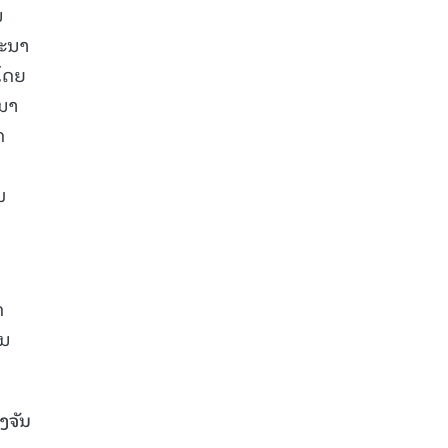
ນ
ທະນາ
 ໂດຍ
ະນາ
ດ
ມ
ດ
່ນ
ງຈັນ