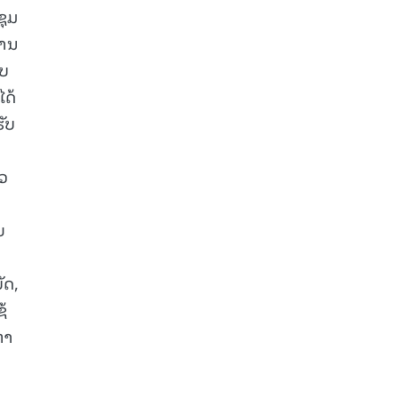
ຊຸມ
ງານ
ົບ
ໄດ້
ຮັບ
ົວ
ຍ
ັດ,
້
ຫາ