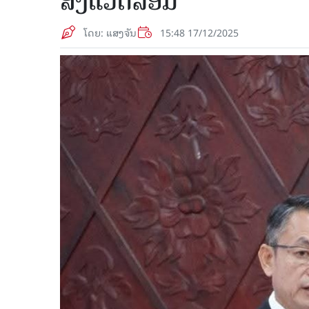
ສິ່ງແວດລ້ອມ
ໂດຍ: ແສງຈັນ
15:48 17/12/2025