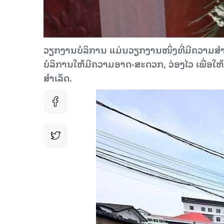
ວຽກງານບໍລິການ ແມ່ນວຽກງານໜຶ່ງທີ່ມີຄວາມສໍາ
ບໍລິການໃຫ້ມີຄວາມອາດ-ສະດວກ, ວ່ອງໄວ ເພື່ອໃຫ້
ສໍາເລັດ.