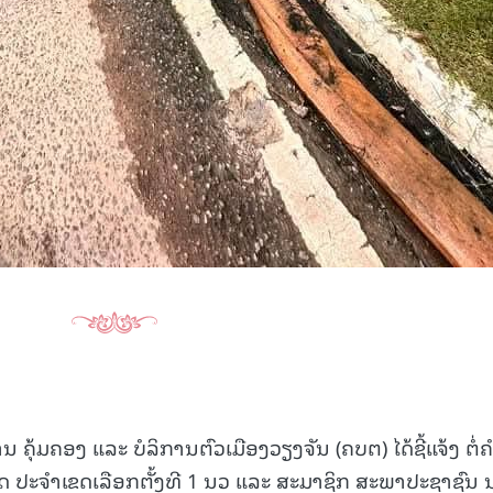
ຄຸ້ມຄອງ ແລະ ບໍລິການຕົວເມືອງວຽງຈັນ (ຄບຕ) ໄດ້ຊີ້ແຈ້ງ ຕໍ່ຄ
ປະຈຳເຂດເລືອກຕັ້ງທີ 1 ນວ ແລະ ສະມາຊິກ ສະພາປະຊາຊົນ 