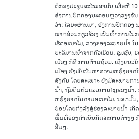
ຕໍ່ກອງປະຊຸມສະໄໝສາມັນ ເທື່ອທີ 1
ອົງການປົກຄອງນະຄອນຫຼວງວຽງຈັນ (ນ
ວ່າ: ໄລຍະຜ່ານມາ, ອົງການປົກຄອງ ນ
ພາກສ່ວນກ່ຽວຂ້ອງ ເປັນເຈົ້າການໃນກ
ເຮັດອະນາໄມ, ລວງຮ່ອງລະບາຍນໍ້າ ໃນ ນ
ປະລິມານນໍ້າຈາກຄົວເຮືອນ, ຊຸມຊົນ, ຮ
ເມືອງ ກໍຄື ການຕ້ານຖ້ວມ. ເຖິງແນວ
ເມືອງ ຍັງພົບບັນຫາຄວາມຫຍຸ້ງຍາກ
ສັງຄົມ ໂດຍສະເພາະ ຍັງມີສະພາບກາ
ນໍ້າ, ຖົມດິນຕັນແລວການໄຫຼຂອງນໍ້າ, ການ
ຫຍຸ້ງຍາກໃນການອະນາໄມ. ນອກນັ້ນ, ກາ
ປ່ອຍໂດຍກົງລົງສູ່ຮ່ອງລະບາຍນໍ້າ ເ
ພື້ນທີ່ຮ່ອງດໍາເນີນກິດຈະການຕ່າງ
ອື່ນໆ.