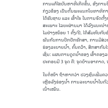
ການແກ້ໄຂບັນຫາທີ່ເກີດຂຶ້ນ, ອົງກາ
ກ່ຽວຂ້ອງ ເປັນຕົ້ນພະແນກໂຍທາທິກາ
ໄດ້ຮັບຊາບ ແລະ ເຂົ້າໃຈ ໃນການຈັດຕັ
ສະເພາະ ໄລຍະຜ່ານມາ ໄດ້ລົງແນະນໍາ
ໄມຢ່າງໜ້ອຍ 1 ຄັ້ງ/ປີ, ໄດ້ສົມທົບກ
ພັນກັບການປົກປັກຮັກສາ, ການມີສ່ວນຮ
ຮ່ອງລະບາຍນໍ້າ, ຄົ້ນຄວ້າ, ສຶກສາກົນ
ເຊັ່ນ: ແຜນການດູດນໍ້າຂອງ ເຂົ້າຄອງລ
ປະກອບມີ 3 ຈຸດ ຄື: ຈຸດບ້ານອາກາດ
ໃນຕໍ່ໜ້າ ຖ້າຫາກວ່າ ປວງຊົນເພີ່ມຄວາມ
ເຫຼືອລົງຮ່ອງນໍ້າ ການລະບາຍນໍ້າໃນຕົ
ເນົ່າເໝັນ.