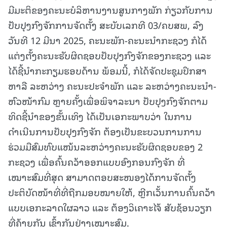
ມີມະຕິຂອງຄະນະບໍລິຫານງານສູນກາງພັກ ກ່ຽວກັບການ
ປັບປຸງກົງຈັກການຈັດຕັ້ງ ສະບັບເລກທີ 03/ຄບສພ, ລົງ
ວັນທີ 12 ມີນາ 2025, ຄະນະພັກ-ຄະນະນຳກະຊວງ ກໍໄດ້
ແຕ່ງຕັ້ງຄະນະຮັບຜິດຊອບປັບປຸງກົງຈັກຂອງກະຊວງ ແລະ
ໄດ້ຊີ້ນຳກະກຽມຮອບດ້ານ ພ້ອມນີ້, ກໍໄດ້ຈັດປະຊຸມປຶກສາ
ຫາລື ລະຫວ່າງ ຄະນະປະຈຳພັກ ແລະ ລະຫວ່າງຄະນະນຳ-
ຫົວໜ້າກົມ ຫຼາຍຄັ້ງເພື່ອພິຈາລະນາ ປັບປຸງກົງຈັກຕາມ
ທິດຊີ້ນຳຂອງຂັ້ນເທິງ ໄດ້ເປັນເອກະພາບວ່າ ໃນການ
ດຳເນີນການປັບປຸງກົງຈັກ ຕ້ອງເປັນຂະບວນການການ
ຮ່ວມມືສົມທົບແໜ້ນລະຫວ່າງຄະນະຮັບຜິດຊອບຂອງ 2
ກະຊວງ ເພື່ອຄົ້ນຄວ້າອອກແບບອົງກອນກົງຈັກ ທີ່
ເໝາະສົມທີ່ສຸດ ສາມາດຕອບສະໜອງໄດ້ການຈັດຕັ້ງ
ປະຕິບັດໜ້າທີ່ທີ່ຖືກມອບໝາຍໃຫ້, ຫຼີກເວັ້ນການຄົ້ນຄວ້າ
ແບບເອກະລາດໃຜລາວ ແລະ ຕ້ອງວິເຄາະໄຈ້ ສັບຊ້ອນວຽກ
ທີ່ຄ້າຍກັນ ເຂົ້າກັນຢ່າງເໝາະສົມ.