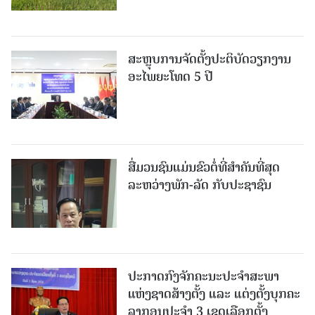
ສະຫຼຸບການຈັດຕັ້ງປະຕິບັດວຽກງານ
ອະໄພຍະໂທດ 5 ປີ
ສື່ມວນຊົນແມ່ນຂົວຕໍ່ທີ່ສໍາຄັນທີ່ສຸດ
ລະຫວ່າງພັກ-ລັດ ກັບປະຊາຊົນ
ປະກາດກົງຈັກຄະນະປະຈໍາສະພາ
ແຫ່ງຊາດສ້າງຕັ້ງ ແລະ ແຕ່ງຕັ້ງບຸກຄະ
ລາກອນປະຈໍາ 3 ເຂດເລືອກຕັ້ງ