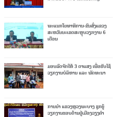
ພະແນກໂຍທາທິການ-ຂົນສົ່ງແຂວງ
ສະຫວັນນະເຂດສະຫຼຸບວຽກງານ 6
ເດືອນ
ມອບລົດຈັກໃຫ້ 3 ຕາແສງ ເພື່ອຮັບໃຊ້
ວຽກງານບໍລິຫານ ແລະ ພັດທະນາ
ການນຳ ແຂວງຫຼວງພະບາງ ຊຸກຍູ້
ວຽກງານຮອບດ້ານຢູ່ເມືອງວຽງຄໍາ