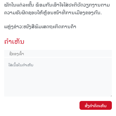
ພັກໃນແຕ່ລະຂັ້ນ ພ້ອມກັນເອົາໃຈໃສ່ປະຕິບັດວຽກງານຕາມ
ຄວາມຮັບຜິດຊອບໃຫ້ຫຼ້ອນໜ້າທີ່ການເມືອງຂອງຕົນ.
ແຫຼ່ງຂ່າວ:ໜັງສືພິມເສດຖະກິດການຄ້າ
ຄໍາເຫັນ
ສົ່ງຄໍາຄິດເຫັນ