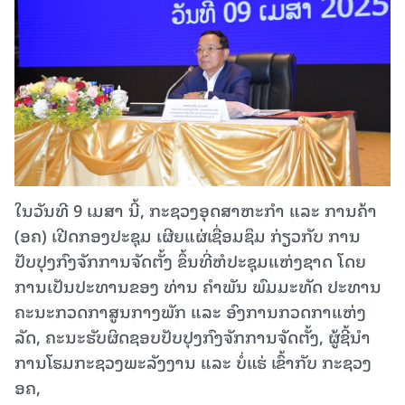
ໃນວັນທີ 9 ເມສາ ນີ້, ກະຊວງອຸດສາຫະກໍາ ແລະ ການຄ້າ
(ອຄ) ເປີດກອງປະຊຸມ ເຜີຍແຜ່ເຊື່ອມຊຶມ ກ່ຽວກັບ ການ
ປັບປຸງກົງຈັກການຈັດຕັ້ງ ຂຶ້ນທີ່ຫໍປະຊຸມແຫ່ງຊາດ ໂດຍ
ການເປັນປະທານຂອງ ທ່ານ ຄຳພັນ ພົມມະທັດ ປະທານ
ຄະນະກວດກາສູນກາງພັກ ແລະ ອົງການກວດກາແຫ່ງ
ລັດ, ຄະນະຮັບຜິດຊອບປັບປຸງກົງຈັກການຈັດຕັ້ງ, ຜູ້ຊີ້ນຳ
ການໂຮມກະຊວງພະລັງງານ ແລະ ບໍ່ແຮ່ ເຂົ້າກັບ ກະຊວງ
ອຄ,