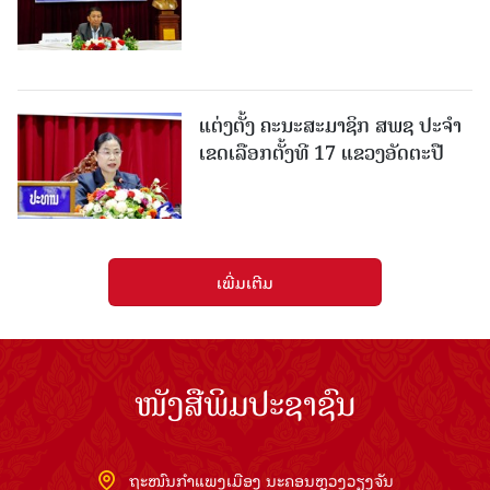
ແຕ່ງຕັ້ງ ຄະນະສະມາຊິກ ສພຊ ປະຈຳ
ເຂດເລືອກຕັ້ງທີ 17 ແຂວງອັດຕະປື
ເພີ່ມເຕີມ
ໜັງສືພິມປະຊາຊົນ
ຖະໜົນກຳແພງເມືອງ ນະຄອນຫຼວງວຽງຈັນ