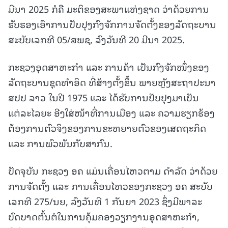
ມີນາ 2025 ກໍຄື ມະຕິຂອງສະພາແຫ່ງຊາດ ວ່າດ້ວຍການ
ຮັບຮອງເອົາການປັບປຸງກົງຈັກການຈັດຕັ້ງຂອງລັດຖະບານ
ສະບັບເລກທີ 05/ສພຊ, ລົງວັນທີ 20 ມີນາ 2025.
ກະຊວງອຸດສາຫະກຳ ແລະ ການຄ້າ ເປັນກົງຈັກໜຶ່ງຂອງ
ລັດຖະບານຊຸດທຳອິດ ທີ່ສ້າງຕັ້ງຂຶ້ນ ພາຍຫຼັງສະຖາປະນາ
ສປປ ລາວ ໃນປີ 1975 ແລະ ໄດ້ຮັບການປັບປຸງມາເປັນ
ແຕ່ລະໄລຍະ ອີງໃສ່ໜ້າທີ່ການເມືອງ ແລະ ຄວາມຮຽກຮ້ອງ
ຕ້ອງການຕົວຈິງຂອງການຂະຫຍາຍຕົວຂອງເສດຖະກິດ
ແລະ ການພົວພັນກັບສາກົນ.
ປັດຈຸບັນ ກະຊວງ ອຄ ແມ່ນເຄື່ອນໄຫວຕາມ ດໍາລັດ ວ່າດ້ວຍ
ການຈັດຕັ້ງ ແລະ ການເຄື່ອນໄຫວຂອງກະຊວງ ອຄ ສະບັບ
ເລກທີ 275/ນຍ, ລົງວັນທີ 1 ກັນຍາ 2023 ຊຶ່ງມີພາລະ
ບົດບາດຕົ້ນຕໍໃນການຄຸ້ມຄອງວຽກງານອຸດສາຫະກໍາ,