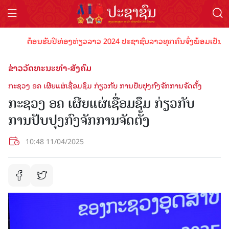
ຕ້ອນຮັບປີທ່ອງທ່ຽວລາວ 2024 ປະຊາຊົນລາວທຸກຄົນຈົ່ງພ້ອມເປັນເຈົ້າພາບທ
ຂ່າວວັດທະນະທຳ-ສັງຄົມ
ກະຊວງ ອຄ ເຜີຍແຜ່ເຊື່ອມຊຶມ ກ່ຽວກັບ ການປັບປຸງກົງຈັກການຈັດຕັ້ງ
ກະຊວງ ອຄ ເຜີຍແຜ່ເຊື່ອມຊຶມ ກ່ຽວກັບ
ການປັບປຸງກົງຈັກການຈັດຕັ້ງ
10:48 11/04/2025