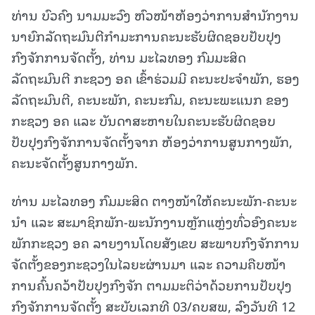
ທ່ານ ບົວຄົງ ນາມມະວົງ ຫົວໜ້າຫ້ອງວ່າການສຳນັກງານ
ນາຍົກລັດຖະມົນຕີກຳມະການຄະນະຮັບຜິດຊອບປັບປຸງ
ກົງຈັກການຈັດຕັ້ງ, ທ່ານ ມະໄລທອງ ກົມມະສິດ
ລັດຖະມົນຕີ ກະຊວງ ອຄ ເຂົ້າຮ່ວມມີ ຄະນະປະຈຳພັກ, ຮອງ
ລັດຖະມົນຕີ, ຄະນະພັກ, ຄະນະກົມ, ຄະນະພະແນກ ຂອງ
ກະຊວງ ອຄ ແລະ ບັນດາສະຫາຍໃນຄະນະຮັບຜິດຊອບ
ປັບປຸງກົງຈັກການຈັດຕັ້ງຈາກ ຫ້ອງວ່າການສູນກາງພັກ,
ຄະນະຈັດຕັ້ງສູນກາງພັກ.
ທ່ານ ມະໄລທອງ ກົມມະສິດ ຕາງໜ້າໃຫ້ຄະນະພັກ-ຄະນະ
ນຳ ແລະ ສະມາຊິກພັກ-ພະນັກງານຫຼັກແຫຼ່ງທົ່ວອົງຄະນະ
ພັກກະຊວງ ອຄ ລາຍງານໂດຍສັງເຂບ ສະພາບກົງຈັກການ
ຈັດຕັ້ງຂອງກະຊວງໃນໄລຍະຜ່ານມາ ແລະ ຄວາມຄືບໜ້າ
ການຄົ້ນຄວ້າປັບປຸງກົງຈັກ ຕາມມະຕິວ່າດ້ວຍການປັບປຸງ
ກົງຈັກການຈັດຕັ້ງ ສະບັບເລກທີ 03/ຄບສພ, ລົງວັນທີ 12