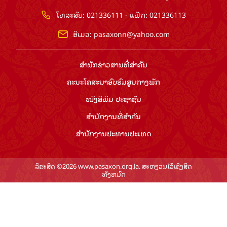
ໂທລະສັບ: 021336111 - ແຟັກ: 021336113
ອີເມວ:
pasaxonn@yahoo.com
ສຳ​ນັກ​ຂ່າວ​ສານ​ທີ່​ສຳ​ຄັນ​
ຄະນະໂຄສະນາອົບຮົມ​ສູນ​ກາງ​ພັກ
ໜັງສືພິມ ປະ​ຊາ​ຊົນ
ສຳ​ນັກ​ງານ​ທີ່​ສຳ​ຄັນ
ສຳ​ນັກ​ງານ​ປະ​ທານ​ປະ​ເທດ
ລິຂະສິດ ©2026 www.pasaxon.org.la. ສະຫງວນໄວ້ເຊິງສິດ
ທັງຫມົດ