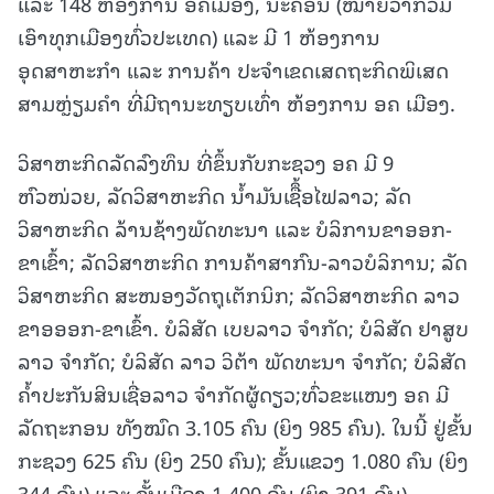
ແລະ 148 ຫ້ອງການ ອຄເມືອງ, ນະຄອນ (ໝາຍວ່າກວມ
ເອົາທຸກເມືອງທົ່ວປະເທດ) ແລະ ມີ 1 ຫ້ອງການ
ອຸດສາຫະກຳ ແລະ ການຄ້າ ປະຈຳເຂດເສດຖະກິດພິເສດ
ສາມຫຼ່ຽມຄຳ ທີ່ມີຖານະທຽບເທົ່າ ຫ້ອງການ ອຄ ເມືອງ.
ວິສາຫະກິດລັດລົງທຶນ ທີ່ຂຶ້ນກັບກະຊວງ ອຄ ມີ 9
ຫົວໜ່ວຍ, ລັດວິສາຫະກິດ ນ້ຳມັນເຊືຶ້ອໄຟລາວ; ລັດ
ວິສາຫະກິດ ລ້ານຊ້າງພັດທະນາ ແລະ ບໍລິການຂາອອກ-
ຂາເຂົ້າ; ລັດວິສາຫະກິດ ການຄ້າສາກົນ-ລາວບໍລິການ; ລັດ
ວິສາຫະກິດ ສະໜອງວັດຖຸເຕັກນິກ; ລັດວິສາຫະກິດ ລາວ
ຂາອອອກ-ຂາເຂົ້າ. ບໍລິສັດ ເບຍລາວ ຈຳກັດ; ບໍລິສັດ ຢາສູບ
ລາວ ຈຳກັດ; ບໍລິສັດ ລາວ ວິຕ້າ ພັດທະນາ ຈໍາກັດ; ບໍລິສັດ
ຄ້ຳປະກັນສິນເຊື່ອລາວ ຈຳກັດຜູ້ດຽວ;ທົ່ວຂະແໜງ ອຄ ມີ
ລັດຖະກອນ ທັງໝົດ 3.105 ຄົນ (ຍິງ 985 ຄົນ). ໃນນີ້ ຢູ່ຂັ້ນ
ກະຊວງ 625 ຄົນ (ຍິງ 250 ຄົນ); ຂັ້ນແຂວງ 1.080 ຄົນ (ຍິງ
344 ຄົນ) ແລະ ຂັ້ນເມືອງ 1.400 ຄົນ (ຍິງ 391 ຄົນ).