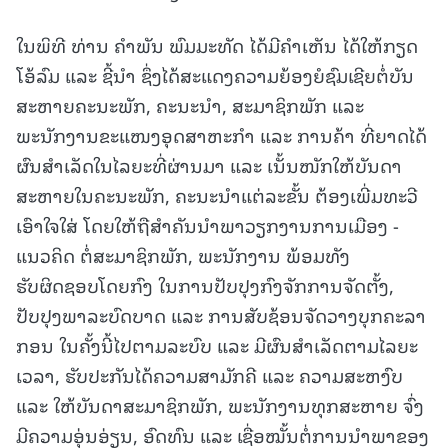
ໃນພິທີ ທ່ານ ຄຳພັນ ພົມມະທັດ ໄດ້ມີຄໍາເຫັນ ໄດ້ໃຫ້ກຽດ
ໂອ້ລົມ ແລະ ຊີ້ນຳ ຊຶ່ງໄດ້ສະແດງຄວາມຍ້ອງຍໍຊົມເຊີຍຕໍ່ບັນ
ສະຫາຍຄະນະພັກ, ຄະນະນຳ, ສະມາຊິກພັກ ແລະ
ພະນັກງານຂະແໜງອຸດສາຫະກໍາ ແລະ ການຄ້າ ທີ່ຍາດໄດ້
ຜົນສຳເລັດໃນໄລຍະທີ່ຜ່ານມາ ແລະ ເນັ້ນໜັກໃຫ້ບັນດາ
ສະຫາຍໃນຄະນະພັກ, ຄະນະນໍາແຕ່ລະຂັ້ນ ຕ້ອງເພີ່ມທະວີ
ເອົາໃຈໃສ່ ໂດຍໃຫ້ຖືສໍາຄັນນໍາພາວຽກງານການເມືອງ -
ແນວຄິດ ຕໍ່ສະມາຊິກພັກ, ພະນັກງານ ພ້ອມທັງ
ຮັບຜິດຊອບໂດຍກົງ ໃນການປັບປຸງກົງຈັກການຈັດຕັ້ງ,
ປັບປຸງພາລະບົດບາດ ແລະ ການສັບຊ້ອນຈັດວາງບຸກຄະລາ
ກອນ ໃນຄັ້ງນີ້ໄປຕາມລະບົບ ແລະ ມີຜົນສໍາເລັດຕາມໄລຍະ
ເວລາ, ຮັບປະກັນໄດ້ຄວາມສາມັກຄີ ແລະ ຄວາມສະຫງົບ
ແລະ ໃຫ້ບັນດາສະມາຊິກພັກ, ພະນັກງານທຸກສະຫາຍ ຈົ່ງ
ມີຄວາມອຸ່ນອ່ຽນ, ອົດທົນ ແລະ ເຊື່ອໝັ້ນຕໍ່ການນໍາພາຂອງ