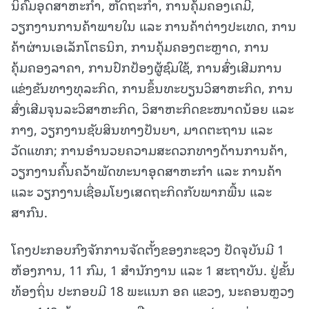
ນິຄົມອຸດສາຫະກໍາ, ຫັດຖະກໍາ, ການຄຸ້ມຄອງເຄມີ,
ວຽກງານການຄ້າພາຍໃນ ແລະ ການຄ້າຕ່າງປະເທດ, ການ
ຄ້າຜ່ານເອເລັກໂຕຣນິກ, ການຄຸ້ມຄອງຕະຫຼາດ, ການ
ຄຸ້ມຄອງລາຄາ, ການປົກປ້ອງຜູ້ຊົມໃຊ້, ການສົ່ງເສີມການ
ແຂ່ງຂັນທາງທຸລະກິດ, ການຂຶ້ນທະບຽນວິສາຫະກິດ, ການ
ສົ່ງເສີມຈຸນລະວິສາຫະກິດ, ວິສາຫະກິດຂະໜາດນ້ອຍ ແລະ
ກາງ, ວຽກງານຊັບສິນທາງປັນຍາ, ມາດຕະຖານ ແລະ
ວັດແທກ; ການອໍານວຍຄວາມສະດວກທາງດ້ານການຄ້າ,
ວຽກງານຄົ້ນຄວ້າພັດທະນາອຸດສາຫະກໍາ ແລະ ການຄ້າ
ແລະ ວຽກງານເຊື່ອມໂຍງເສດຖະກິດກັບພາກພື້ນ ແລະ
ສາກົນ.
ໂຄງປະກອບກົງຈັກການຈັດຕັ້ງຂອງກະຊວງ ປັດຈຸບັນມີ 1
ຫ້ອງການ, 11 ກົມ, 1 ສໍານັກງານ ແລະ 1 ສະຖາບັນ. ຢູ່ຂັ້ນ
ທ້ອງຖິ່ນ ປະກອບມີ 18 ພະແນກ ອຄ ແຂວງ, ນະຄອນຫຼວງ