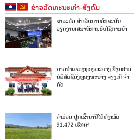
ຂ່າວວັດທະນະທຳ-ສັງຄົມ
ສາລະວັນ ສໍາເລັດການຍົກລະດັບ
ວຽກງານເສນາທິການຮັບໃຊ້ການນໍາ
ການນຳແຂວງຫຼວງພະບາງ ຢ້ຽມ​ຢາມ
ບໍ​ລິ​ສັດຊີມັງຫຼວງພະບາງ ຈຽງເກີ ຈໍາ
ກັດ
ຄໍາມ່ວນ ປູກເຂົ້ານາປີໄດ້ທັງໝົດ
91,472 ເຮັກຕາ