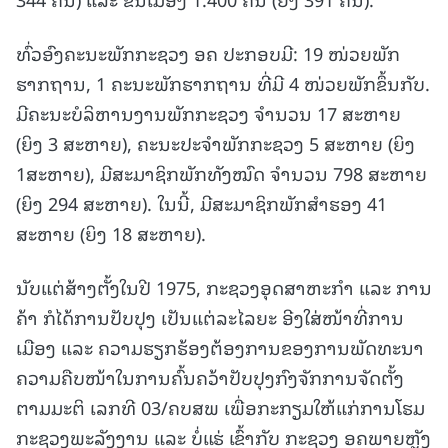
ທົ່ວອົງຄະນະພັກກະຊວງ ອຄ ປະກອບມີ: 19 ໜ່ວຍພັກ
ຮາກຖານ, 1 ຄະນະພັກຮາກຖານ ທີ່ມີ 4 ໜ່ວຍພັກຂຶ້ນກັບ.
ມີຄະນະບໍລິຫານງານພັກກະຊວງ ຈໍານວນ 17 ສະຫາຍ
(ຍິງ 3 ສະຫາຍ), ຄະນະປະຈໍາພັກກະຊວງ 5 ສະຫາຍ (ຍິງ
1ສະຫາຍ), ມີສະມາຊິກພັກທັງໝົດ ຈໍານວນ 798 ສະຫາຍ
(ຍິງ 294 ສະຫາຍ). ໃນນີ້, ມີສະມາຊິກພັກສໍາຮອງ 41
ສະຫາຍ (ຍິງ 18 ສະຫາຍ).
ນັບແຕ່ສ້າງຕັ້ງໃນປີ 1975, ກະຊວງອຸດສາຫະກຳ ແລະ ການ
ຄ້າ ກໍໄດ້ການປັບປຸງ ເປັນແຕ່ລະໄລຍະ ອີງໃສ່ໜ້າທີ່ການ
ເມືອງ ແລະ ຄວາມຮຽກຮ້ອງຕ້ອງການຂອງການພັດທະນາ
ຄວາມຄືບໜ້າໃນການຄົ້ນຄວ້າປັບປຸງກົງຈັກການຈັດຕັ້ງ
ຕາມມະຕິ ເລກທີ 03/ຄບສພ ເພື່ອກະກຽມໃຫ້ແກ່ການໂຮມ
ກະຊວງພະລັງງານ ແລະ ບໍ່ແຮ່ ເຂົ້າກັບ ກະຊວງ ອຄພາຍຫຼັງ