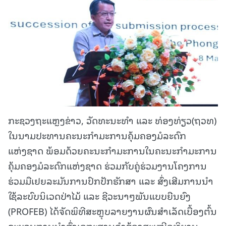
ກະຊວງຖະແຫຼງຂ່າວ, ວັດທະນະທຳ ແລະ ທ່ອງທ່ຽວ(ຖວທ)
ໃນນາມປະທານຄະນະກຳມະການຄຸ້ມຄອງມໍລະດົກ
ແຫ່ງຊາດ ພ້ອມດ້ວຍຄະນະກຳມະການໃນຄະນະກຳມະການ
ຄຸ້ມຄອງມໍລະດົກແຫ່ງຊາດ ຮ່ວມກັບຄູ່ຮ່ວມງານໂຄງການ
ຮ່ວມມືເຢຍລະມັນການປົກປັກຮັກສາ ແລະ ສົ່ງເສີມການນຳ
ໃຊ້ລະບົບນິເວດປ່າໄມ້ ແລະ ຊີວະນາໆພັນແບບຍືນຍົງ
(PROFEB) ໄດ້ຈັດພິທີສະຫຼຸບລາຍງານຜົນສຳເລັດເບື້ອງຕົ້ນ
ຂະບວນການນໍາສົ່ງເອກະສານຄໍາຮ້ອງສະເໜີອຸທິຍານ