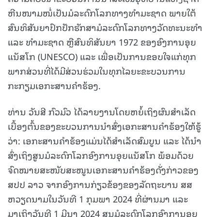
ຫີນໜາມໜໍ່ເປັນມໍລະດົກໂລກທາງທຳມະຊາດ ພາຍໃຕ້
ສົນທິສັນຍາປົກປັກຮັກສາມໍລະດົກໂລກທາງວັດທະນະທຳ
ແລະ ທຳມະຊາດ ຫຼືສົນທິສັນຍາ 1972 ຂອງອົງການອຸຍ
ແນັສໂກ (UNESCO) ແລະ ເພື່ອເປັນການຂອບໃຈແກ່ທຸກ
ພາກສ່ວນທີ່ໄດ້ມີສ່ວນຮ່ວມໃນທຸກໄລຍະຂະບວນການ
ກະກຽມເອກະສານຄຳຮ້ອງ.
ທ່ານ ວັນສີ ກົວມົວ ໄດ້ລາຍງານໂດຍຫຍໍ້ເຖິງຜົນສຳເລັດ
ເບື້ອງຕົ້ນຂອງຂະບວນການນຳສົ່ງເອກະສານຄຳຮ້ອງໃຫ້ຮູ້
ວ່າ: ເອກະສານຄຳຮ້ອງແມ່ນໄດ້ສຳເລັດສົມບູນ ແລະ ໄດ້ນຳ
ສົ່ງເຖິງສູນມໍລະດົກໂລກອົງການອຸຍແນັສໂກ ພ້ອມດ້ວຍ
ຈົດໝາຍສະໜັບສະໜູນເອກະສານຄຳຮ້ອງດັ່ງກ່າວຂອງ
ສປປ ລາວ ຈາກອົງການກ່ຽວຂ້ອງຂອງລັດຖະບານ ສສ
ຫວຽດນາມໃນວັນທີ 1 ກຸມພາ 2024 ທີ່ຜ່ານມາ ແລະ
ມາເຖິງວັນທີ 1 ມີນາ 2024 ສູນມໍລະດົກໂລກອົງການອຸຍ