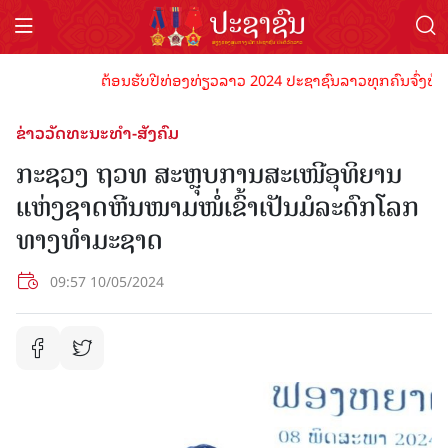
ຕ້ອນຮັບປີທ່ອງທ່ຽວລາວ 2024 ປະຊາຊົນລາວທຸກຄົນຈົ່ງພ້ອມເປັນ
ຂ່າວວັດທະນະທຳ-ສັງຄົມ
ກະຊວງ ຖວທ ສະຫຼຸບການສະເໜີອຸທິຍານ
ແຫ່ງຊາດຫີນໜາມໜໍ່ເຂົ້າເປັນມໍລະດົກໂລກ
ທາງທຳມະຊາດ
09:57 10/05/2024