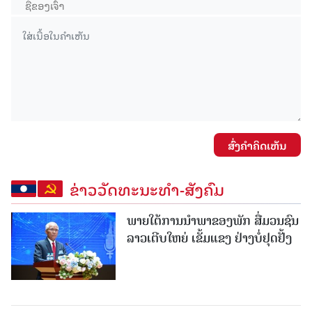
ສົ່ງຄໍາຄິດເຫັນ
ຂ່າວວັດທະນະທຳ-ສັງຄົມ
ພາຍໃຕ້ການນໍາພາຂອງພັກ ສື່ມວນຊົນ
ລາວເຕີບໃຫຍ່ ເຂັ້ມແຂງ ຢ່າງບໍ່ຢຸດຢັ້ງ