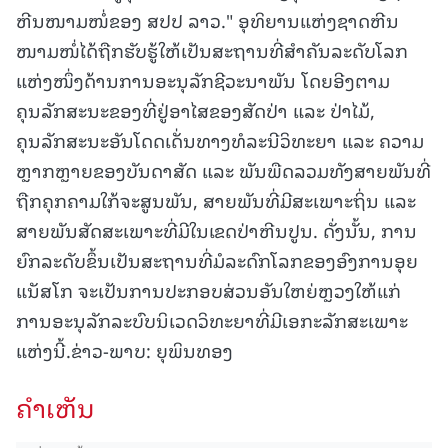
ຫີນໜາມໜໍ່ຂອງ ສປປ ລາວ." ອຸທິຍານແຫ່ງຊາດຫີນ
ໜາມໜໍ່ໄດ້ຖືກຮັບຮູ້ໃຫ້ເປັນສະຖານທີ່ສຳຄັນລະດັບໂລກ
ແຫ່ງໜຶ່ງດ້ານການອະນຸລັກຊີວະນາພັນ ໂດຍອີງຕາມ
ຄຸນລັກສະນະຂອງທີ່ຢູ່ອາໄສຂອງສັດປ່າ ແລະ ປ່າໄມ້,
ຄຸນລັກສະນະອັນໂດດເດັ່ນທາງທໍລະນີວິທະຍາ ແລະ ຄວາມ
ຫຼາກຫຼາຍຂອງບັນດາສັດ ແລະ ພັນພືດລວມທັງສາຍພັນທີ່
ຖືກຄຸກຄາມໃກ້ຈະສູນພັນ, ສາຍພັນທີ່ມີສະເພາະຖິ່ນ ແລະ
ສາຍພັນສັດສະເພາະທີ່ມີໃນເຂດປ່າຫີນປູນ. ດັ່ງນັ້ນ, ການ
ຍົກລະດັບຂຶ້ນເປັນສະຖານທີ່ມໍລະດົກໂລກຂອງອົງການອຸຍ
ແນັສໂກ ຈະເປັນການປະກອບສ່ວນອັນໃຫຍ່ຫຼວງໃຫ້ແກ່
ການອະນຸລັກລະບົບນິເວດວິທະຍາທີ່ມີເອກະລັກສະເພາະ
ແຫ່ງນີ້.ຂ່າວ-ພາບ: ຍຸພິນທອງ
ຄໍາເຫັນ