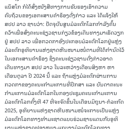
ແນັສໂກ ກໍໄດ້ສົ່ງໜັງສືທາງການຮັບຮອງເອົາຄວາມ
ຄົບຖ້ວນຂອງເອກະສານຄຳຮ້ອງດັ່ງກ່າວ ແລະ ໄດ້ແຈ້ງໃຫ້
ສປປ ລາວ ຊາບວ່າ: ປັດຈຸບັນສູນມໍລະດົກໂລກກຳລັງຄົ້ນ
ຄວ້າເພື່ອສົ່ງຄະນະຊ່ຽວຊານກ່ຽວຂ້ອງເດີນທາງມາເຮັດວຽກ
ຢູ່ ສປປ ລາວ ເພື່ອກວດກາອົງປະກອບມໍລະດົກໂລກຢູ່ແຫຼ່ງ
ມໍລະດົກອຸທິຍານແຫ່ງຊາດຫີນໜາມໜໍ່ຕາມທີ່ໄດ້ກຳນົດໄວ້
ໃນເອກະສານຄຳຮ້ອງ ຊຶ່ງຄະນະຊ່ຽວຊານດັ່ງກ່າວອາດ
ເດີນທາງມາ ສປປ ລາວ ໃນລະຫວ່າງເດືອນສິງຫາ ຫາ
ເດືອນຕຸລາ ປີ 2024 ນີ້ ແລະ ຖ້າແຫຼ່ງມໍລະດົກຜ່ານການ
ກວດກາຂອງຄະນະກຳມະການທີ່ປຶກສາ ແລະ ບັນດາຄະນະ
ກຳມະການມໍລະດົກໂລກໃນກອງປະຊຸມຄະນະກຳມະການ
ມໍລະດົກໂລກຄັ້ງທີ 47 ທີ່ຈະຈັດຂຶ້ນໃນເດືອນມິຖຸນາ-ກໍລະກົດ
2025, ອຸທິຍານແຫ່ງຊາດຫີນໜາມໜໍ່ຈະກາຍເປັນແຫຼ່ງ
ມໍລະດົກໂລກທາງທຳມະຊາດແບບຮ່ວມຊາຍແດນກັບອຸທິ
ຍານແຫ່ງຊາດຟອງຫຍາ-ແກບາງມໍລະດົກໂລກທາງ