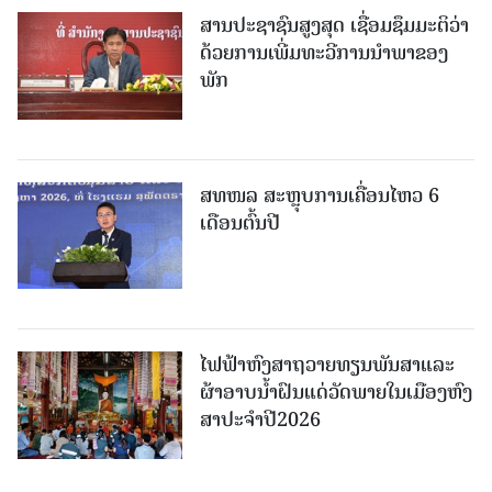
ສານປະຊາຊົນສູງສຸດ ເຊື່ອມຊຶມມະຕິວ່າ
ດ້ວຍການເພີ່ມທະວີການນຳພາຂອງ
ພັກ
ສທໜລ ສະຫຼຸບການເຄື່ອນໄຫວ 6
ເດືອນຕົ້ນປີ
ໄຟຟ້າຫົງສາຖວາຍທຽນພັນສາແລະ
ຜ້າອາບນໍ້າຝົນແດ່ວັດພາຍໃນເມືອງຫົງ
ສາປະຈໍາປີ2026