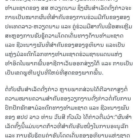
ທຳມະຊາດຂອງ ສສ ຫວຽດນາມ ຊຶ່ງຜົນສຳເລັດດັ່ງກ່າວຈະ
ກາຍເປັນໝາກຜົນທີ່ສຳຄັນຂອງການຮ່ວມມືກັນຂອງສອງ
ປະເທດລາວ-ຫວຽດນາມ ແລະ ຄູ່ຮ່ວມມືສາກົນເພື່ອສະເຫຼີມ
ສະຫຼອງການຮັບຮູ້ຄວາມໂດດເດັ່ນທາງດ້ານທຳມະຊາດ
ແລະ ຊີວະນາໆພັນທີ່ສຳຄັນຂອງສອງອຸທິຍານ ແລະເປັນ
ແຫຼ່ງມໍລະດົກໂລກທາງທຳມະຊາດຮ່ວມຊາຍແດນແຫ່ງ
ທຳອິດໃນພາກພື້ນອາຊີຕາເວັນອອກສ່ຽງໃຕ້ ແລະ ກາຍເປັນ
ເປັນເຂດພູຫີນປູນທີ່ໃຫຍ່ທີ່ສຸດຂອງພາກພື້ນ.
ຕໍ່ກັບຜົນສຳເລັດດັ່ງກ່າວ ຫຼາຍພາກສ່ວນໄດ້ຕີລາຄາສູງຕໍ່
ຄວາມໝາຍຄວາມສຳຄັນຂອງວຽກງານດັ່ງກ່າວຕໍ່ກັບການ
ປົກປັກຮັກສາມໍລະດົກທາງທຳມະຊາດ ແລະ ຊີວະນາໆພັນ
ຂອງ ສປປ ລາວ ທ່ານ ວັນສີ ກົວມົວ ໄດ້ກ່າວຕື່ມວ່າ:"ຜົນສໍາ
ເລັດຄັ້ງນີ້ແມ່ນບາດກ້າວທີ່ສຳຄັນອັນໜຶ່ງໃນການອະນຸລັກ
ແລະ ການຮັບຮູ້ຄຸນຄ່າອັນໂດດເດັ່ນຂອງອຸທິຍານແຫ່ງຊາດ