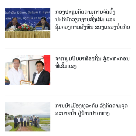
ກອງປະຊຸມຕິດຕາມການຈັດຕັ້ງ
ປະຕິບັດວຽກງານສົ່ງເສີມ ແລະ
ຄຸ້ມຄອງການລົງທຶນ ຂອງແຂວງບໍ່ແກ້ວ
ຈາກພູມປັນຍາທ້ອງຖິ່ນ ສູ່ສະຫະກອນ
ທີ່ເຂັ້ມແຂງ
ການນໍາເມືອງທຸລະຄົມ ລົງຕິດຕາມຈຸດ
ລະບາຍນໍ້າ ຢູ່ບ້ານປາກຫາງ