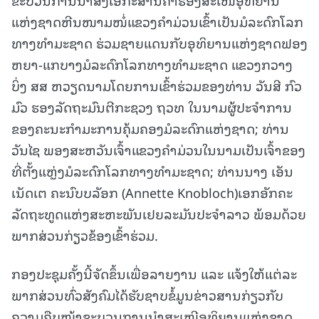
ແຫ່ງຊາດຫີນໜາມໜໍ່ແຂວງຄຳມ່ວນເຂົ້າເປັນມໍລະດົກໂລກ
ທາງທຳມະຊາດ ຮ່ວມຊາຍແດນກັບອຸທິຍານແຫ່ງຊາດຟອງ
ຫຍາ-ແກບາງມໍລະດົກໂລກທາງທຳມະຊາດ ແຂວງກວາງ
ບິ່ງ ສສ ຫວຽດນາມໂດຍການເຂົ້າຮ່ວມຂອງທ່ານ ວັນສີ ກົວ
ມົວ ຮອງລັດຖະມົນຕີກະຊວງ ຖວທ ໃນນາມຜູ້ປະຈຳການ
ຂອງຄະນະກຳມະການຄຸ້ມຄອງມໍລະດົກແຫ່ງຊາດ; ທ່ານ
ວັນໄຊ ພອງສະຫວັນເຈົ້າແຂວງຄຳມ່ວນໃນນາມເປັນເຈົ້າຂອງ
ທີ່ຕັ້ງແຫຼ່ງມໍລະດົກໂລກທາງທຳມະຊາດ; ທ່ານນາງ ເອັນ
ເນັດເຕ ຄະນົບບລັອກ (Annette Knobloch)ເອກອັກຄະ
ລັດຖະທູດແຫ່ງສະຫະພັນເຢຍລະມັນປະຈຳລາວ ພ້ອມດ້ວຍ
ພາກສ່ວນກ່ຽວຂ້ອງເຂົ້າຮ່ວມ.
ກອງປະຊຸມຄັ້ງນີ້ຈັດຂຶ້ນເພື່ອລາຍງານ ແລະ ແຈ້ງໃຫ້ແຕ່ລະ
ພາກສ່ວນທົ່ວສັງຄົມໄດ້ຮັບຊາບຂໍ້ມູນຂ່າວສານກ່ຽວກັບ
ຄວາມຄືບໜ້າຂະບວນການນຳສະເໜີອຸທິຍານແຫ່ງຊາດ