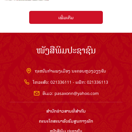
ເພີ່ມເຕີມ
ໜັງສືພິມປະຊາຊົນ
ຖະໜົນກຳແພງເມືອງ ນະຄອນຫຼວງວຽງຈັນ
ໂທລະສັບ: 021336111 - ແຟັກ: 021336113
ອີເມວ:
pasaxonn@yahoo.com
ສຳ​ນັກ​ຂ່າວ​ສານ​ທີ່​ສຳ​ຄັນ​
ຄະນະໂຄສະນາອົບຮົມ​ສູນ​ກາງ​ພັກ
ໜັງສືພິມ ປະ​ຊາ​ຊົນ