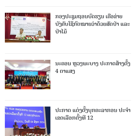
ກອງປະຊຸມຖອນບົດຮຽນ ເຄືອຂ່າຍ
ບັງຄັບໃຊ້ກົດໝາຍວ່າດ້ວຍສັດປ່າ ແລະ
ປ່າໄມ້
ນະຄອນ ຫຼວງພະບາງ ປະ​ກາດ​ສ້າງ​ຕັ້ງ
4 ຕາແສງ
ປະກາດ ແຕ່ງຕັ້ງບຸກຄະລາກອນ ປະຈໍາ
ເຂດເລືອກຕັ້ງທີ 12