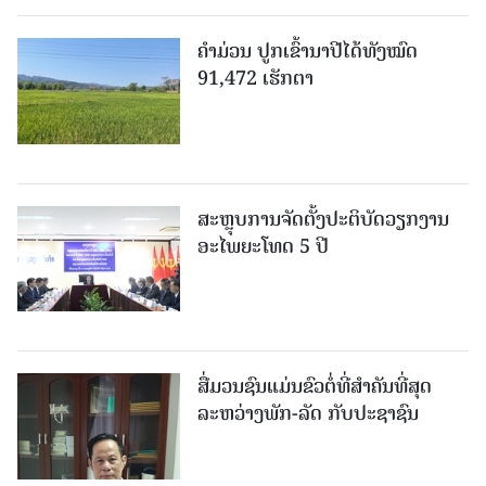
ຄໍາມ່ວນ ປູກເຂົ້ານາປີໄດ້ທັງໝົດ
91,472 ເຮັກຕາ
ສະຫຼຸບການຈັດຕັ້ງປະຕິບັດວຽກງານ
ອະໄພຍະໂທດ 5 ປີ
ສື່ມວນຊົນແມ່ນຂົວຕໍ່ທີ່ສໍາຄັນທີ່ສຸດ
ລະຫວ່າງພັກ-ລັດ ກັບປະຊາຊົນ