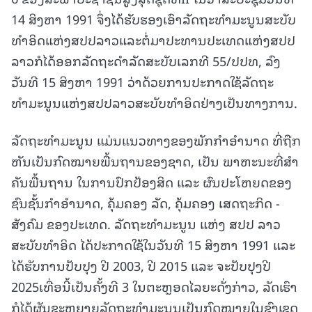
14 ສິງຫາ 1991 ຈຶ່ງໄດ້ຮັບຮອງເອົາລັດຖະທຳມະນູນສະບັບ
ທຳອິດແຫ່ງສປປລາວແລະຕໍ່ມາປະທານປະເທດແຫ່ງສປປ
ລາວກໍໄດ້ອອກລັດຖະດຳລັດສະບັບເລກທີ 55/ປປທ, ລົງ
ວັນທີ 15 ສິງຫາ 1991 ວ່າດ້ວຍການປະກາດໃຊ້ລັດຖະ
ທຳມະນູນແຫ່ງສປປລາວສະບັບທຳອິດຢ່າງເປັນທາງການ.
ລັດຖະທຳມະນູນ ແມ່ນແນວທາງຂອງພັກກຳອຳນາດ ທີ່ຖືກ
ຫັນເປັນກົດໝາຍພື້ນຖານຂອງຊາດ, ເປັນ ພາຫະນະທີ່ສໍາ
ຄັນພື້ນຖານ ໃນການປົກປ້ອງສິດ ແລະ ຜົນປະໂຫຍດຂອງ
ຊົນຊັ້ນກຳອຳນາດ, ຄຸ້ມຄອງ ລັດ, ຄຸ້ມຄອງ ເສດຖະກິດ -
ສັງຄົມ ຂອງປະເທດ. ລັດຖະທຳມະນູນ ແຫ່ງ ສປປ ລາວ
ສະບັບທຳອິດ ໄດ້ປະກາດໃຊ້ໃນວັນທີ 15 ສິງຫາ 1991 ແລະ
ໄດ້ຮັບການປັບປຸງ ປີ 2003, ປີ 2015 ແລະ ຈະປັບປຸງປີ
2025ເທື່ອນີ້ເປັນຄັ້ງທີ 3 ໃນຕະຫຼອດໄລຍະດັ່ງກ່າວ, ລັດເຮົາ
ກໍໄດ້ຜັນຂະຫຍາຍລັດຖະທຳມະນູນເປັນກົດໝາຍໃນຂົງເຂດ