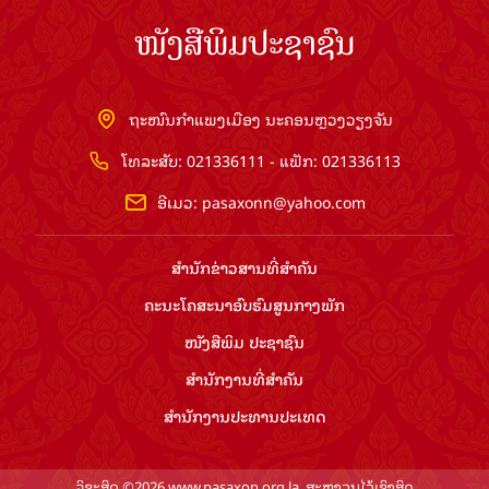
ໜັງສືພິມປະຊາຊົນ
ຖະໜົນກຳແພງເມືອງ ນະຄອນຫຼວງວຽງຈັນ
ໂທລະສັບ: 021336111 - ແຟັກ: 021336113
ອີເມວ:
pasaxonn@yahoo.com
ສຳ​ນັກ​ຂ່າວ​ສານ​ທີ່​ສຳ​ຄັນ​
ຄະນະໂຄສະນາອົບຮົມ​ສູນ​ກາງ​ພັກ
ໜັງສືພິມ ປະ​ຊາ​ຊົນ
ສຳ​ນັກ​ງານ​ທີ່​ສຳ​ຄັນ
ສຳ​ນັກ​ງານ​ປະ​ທານ​ປະ​ເທດ
ລິຂະສິດ ©2026 www.pasaxon.org.la. ສະຫງວນໄວ້ເຊິງສິດ