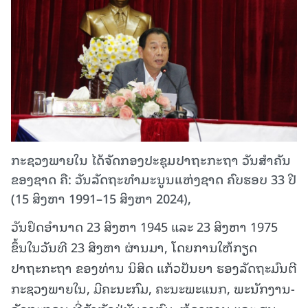
ກະຊວງພາຍໃນ ໄດ້ຈັດກອງປະຊຸມປາຖະກະຖາ ວັນສໍາຄັນ
ຂອງຊາດ ຄື: ວັນລັດຖະທໍາມະນູນແຫ່ງຊາດ ຄົບຮອບ 33 ປີ
(15 ສິງຫາ 1991–15 ສິງຫາ 2024),
ວັນຢຶດອໍານາດ 23 ສິງຫາ 1945 ແລະ 23 ສິງຫາ 1975
ຂຶ້ນໃນວັນທີ 23 ສິງຫາ ຜ່ານມາ, ໂດຍການໃຫ້ກຽດ
ປາຖະກະຖາ ຂອງທ່ານ ນິສິດ ແກ້ວປັນຍາ ຮອງລັດຖະມົນຕີ
ກະຊວງພາຍໃນ, ມີຄະນະກົມ, ຄະນະພະແນກ, ພະນັກງານ-