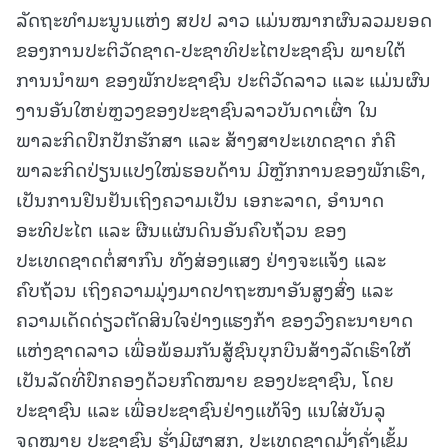
ລັດຖະທຳມະນູນແຫ່ງ ສປປ ລາວ ແມ່ນໝາກຜົນລວມຍອດ
ຂອງການປະຕິວັດຊາດ-ປະຊາທິປະໄຕປະຊາຊົນ ພາຍໃຕ້
ການນໍາພາ ຂອງພັກປະຊາຊົນ ປະຕິວັດລາວ ແລະ ແມ່ນຜົນ
ງານອັນໃຫຍ່ຫຼວງຂອງປະຊາຊົນລາວບັນດາເຜົ່າ ໃນ
ພາລະກິດປົກປັກຮັກສາ ແລະ ສ້າງສາປະເທດຊາດ ກໍຄື
ພາລະກິດປ່ຽນແປງໃໝ່ຮອບດ້ານ ມີຫຼັກການຂອງພັກເຮົາ,
ເປັນການຢືນຢັນເຖິງຄວາມເປັນ ເອກະລາດ, ອຳນາດ
ອະທິປະໄຕ ແລະ ຜືນແຜ່ນດິນອັນຄົບຖ້ວນ ຂອງ
ປະເທດຊາດຕໍ່ສາກົນ ທັງສ່ອງແສງ ຢ່າງຈະແຈ້ງ ແລະ
ຄົບຖ້ວນ ເຖິງຄວາມມຸ່ງມາດປາຖະໜາອັນສູງສົ່ງ ແລະ
ຄວາມເດັດດ່ຽວຕັດສິນໃຈຢ່າງແຮງກ້າ ຂອງວົງຄະນາຍາດ
ແຫ່ງຊາດລາວ ເພື່ອພ້ອມກັນສູ້ຊົນບຸກບືນສ້າງລັດເຮົາໃຫ້
ເປັນລັດທີ່ປົກຄອງດ້ວຍກົດໝາຍ ຂອງປະຊາຊົນ, ໂດຍ
ປະຊາຊົນ ແລະ ເພື່ອປະຊາຊົນຢ່າງແທ້ຈິງ ແນໃສ່ບັນລຸ
ຈຸດໝາຍ ປະຊາຊົນ ຮັ່ງມີຜາສຸກ, ປະເທດຊາດມັ່ງຄັ່ງເຂັ້ມ