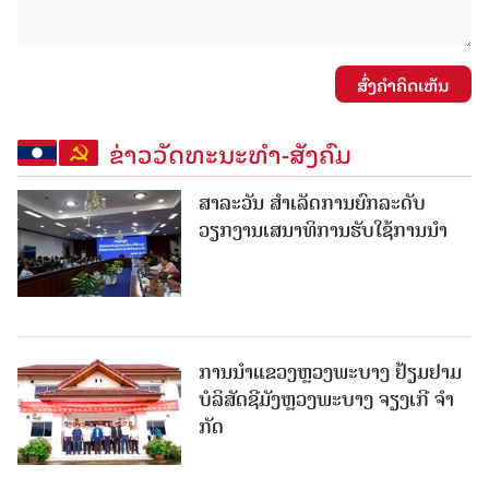
ສົ່ງຄໍາຄິດເຫັນ
ຂ່າວວັດທະນະທຳ-ສັງຄົມ
ສາລະວັນ ສໍາເລັດການຍົກລະດັບ
ວຽກງານເສນາທິການຮັບໃຊ້ການນໍາ
ການນຳແຂວງຫຼວງພະບາງ ຢ້ຽມ​ຢາມ
ບໍ​ລິ​ສັດຊີມັງຫຼວງພະບາງ ຈຽງເກີ ຈໍາ
ກັດ