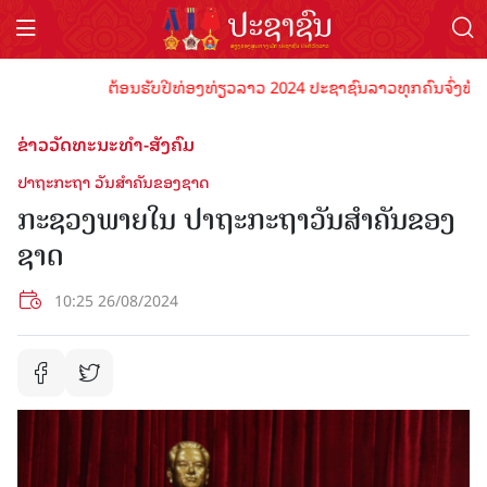
ຕ້ອນຮັບປີທ່ອງທ່ຽວລາວ 2024 ປະຊາຊົນລາວທຸກຄົນຈົ່ງພ້ອມເປັນເ
ຂ່າວວັດທະນະທຳ-ສັງຄົມ
ປາຖະກະຖາ ວັນສໍາຄັນຂອງຊາດ
ກະຊວງພາຍໃນ ປາຖະກະຖາວັນສໍາຄັນຂອງ
ຊາດ
10:25 26/08/2024