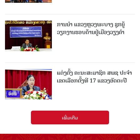
ການນຳ ແຂວງຫຼວງພະບາງ ຊຸກຍູ້
ວຽກງານຮອບດ້ານຢູ່ເມືອງວຽງຄໍາ
ແຕ່ງຕັ້ງ ຄະນະສະມາຊິກ ສພຊ ປະຈຳ
ເຂດເລືອກຕັ້ງທີ 17 ແຂວງອັດຕະປື
ເພີ່ມເຕີມ