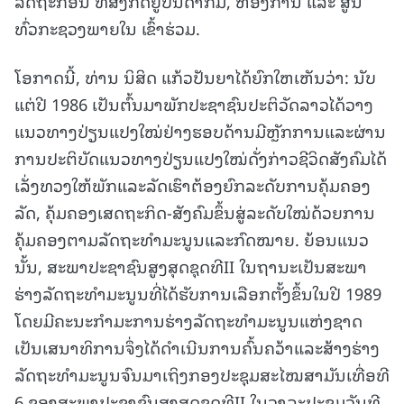
ລັດຖະກອນ ທີ່ສັງກັດຢູ່ບັນດາກົມ, ຫ້ອງການ ແລະ ສູນ
ທົ່ວກະຊວງພາຍໃນ ເຂົ້າຮ່ວມ.
ໂອກາດນີ້, ທ່ານ ນິສິດ ແກ້ວປັນຍາໄດ້ຍົກໃຫເຫັນວ່າ: ນັບ
ແຕ່ປີ 1986 ເປັນຕົ້ນມາພັກປະຊາຊົນປະຕິວັດລາວໄດ້ວາງ
ແນວທາງປ່ຽນແປງໃໝ່ຢ່າງຮອບດ້ານມີຫຼັກການແລະຜ່ານ
ການປະຕິບັດແນວທາງປ່ຽນແປງໃໝ່ດັ່ງກ່າວຊີວິດສັງຄົມໄດ້
ເລັ່ງທວງໃຫ້ພັກແລະລັດເຮົາຕ້ອງຍົກລະດັບການຄຸ້ມຄອງ
ລັດ, ຄຸ້ມຄອງເສດຖະກິດ-ສັງຄົມຂຶ້ນສູ່ລະດັບໃໝ່ດ້ວຍການ
ຄຸ້ມຄອງຕາມລັດຖະທຳມະນູນແລະກົດໝາຍ. ຍ້ອນແນວ
ນັ້ນ, ສະພາປະຊາຊົນສູງສຸດຊຸດທີII ໃນຖານະເປັນສະພາ
ຮ່າງລັດຖະທຳມະນູນທີ່ໄດ້ຮັບການເລືອກຕັ້ງຂຶ້ນໃນປີ 1989
ໂດຍມີຄະນະກຳມະການຮ່າງລັດຖະທຳມະນູນແຫ່ງຊາດ
ເປັນເສນາທິການຈຶ່ງໄດ້ດໍາເນີນການຄົ້ນຄວ້າແລະສ້າງຮ່າງ
ລັດຖະທຳມະນູນຈົນມາເຖິງກອງປະຊຸມສະໄໝສາມັນເທື່ອທີ
6 ຂອງສະພາປະຊາຊົນສູງສຸດຊຸດທີII ໃນວາລະປະຊຸມວັນທີ