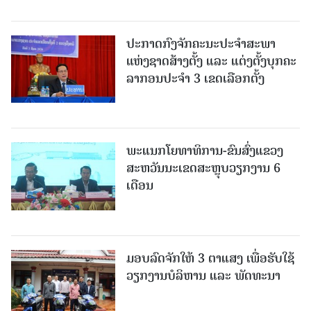
ປະກາດກົງຈັກຄະນະປະຈໍາສະພາ
ແຫ່ງຊາດສ້າງຕັ້ງ ແລະ ແຕ່ງຕັ້ງບຸກຄະ
ລາກອນປະຈໍາ 3 ເຂດເລືອກຕັ້ງ
ພະແນກໂຍທາທິການ-ຂົນສົ່ງແຂວງ
ສະຫວັນນະເຂດສະຫຼຸບວຽກງານ 6
ເດືອນ
ມອບລົດຈັກໃຫ້ 3 ຕາແສງ ເພື່ອຮັບໃຊ້
ວຽກງານບໍລິຫານ ແລະ ພັດທະນາ