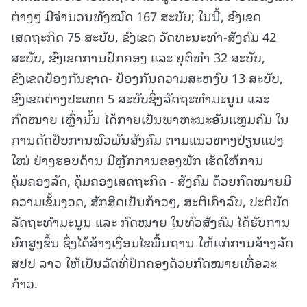
ຕ່າງໆ ມີຈຳນວນທັງໝົດ 167 ສະບັບ; ໃນນີ້, ຂົງເຂດ
ເສດຖະກິດ 75 ສະບັບ, ຂົງເຂດ ວັດທະນະທໍາ-ສັງຄົມ 42
ສະບັບ, ຂົງເຂດການປົກຄອງ ແລະ ຍຸຕິທໍາ 32 ສະບັບ,
ຂົງເຂດປ້ອງກັນຊາດ- ປ້ອງກັນຄວາມສະຫງົບ 13 ສະບັບ,
ຂົງເຂດຕ່າງປະເທດ 5 ສະບັບຊຶ່ງລັດຖະທຳມະນູນ ແລະ
ກົດໝາຍ ເຫຼົ່ານັ້ນ ໄດ້ກາຍເປັນພາຫະນະອັນແຫຼມຄົມ ໃນ
ການດັດປັບການພົວພັນສັງຄົມ ຕາມແນວທາງປ່ຽນແປງ
ໃໝ່ ຢ່າງຮອບດ້ານ ມີຫຼັກການຂອງພັກ ເຮັດໃຫ້ການ
ຄຸ້ມຄອງລັດ, ຄຸ້ມຄອງເສດຖະກິດ - ສັງຄົມ ດ້ວຍກົດໝາຍມີ
ຄວາມເຂັ້ມງວດ, ສັກສິດເປັນກ້າວໆ, ສະຕິເຄົາລົບ, ປະຕິບັດ
ລັດຖະທຳມະນູນ ແລະ ກົດໝາຍ ໃນທົ່ວສັງຄົມ ໄດ້ຮັບການ
ຍົກສູງຂຶ້ນ ຊຶ່ງໄດ້ສ້າງເງື່ອນໄຂພື້ນຖານ ໃຫ້ແກ່ການສ້າງລັດ
ສປປ ລາວ ໃຫ້ເປັນລັດທີ່ປົກຄອງດ້ວຍກົດໝາຍເທື່ອລະ
ກ້າວ.