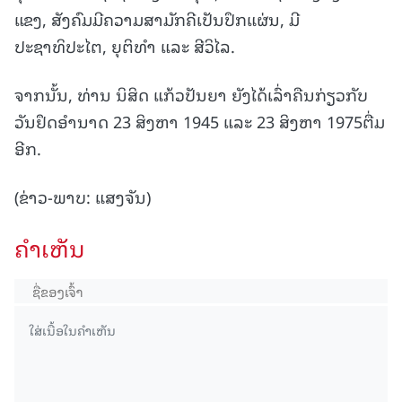
ແຂງ, ສັງຄົມມີຄວາມສາມັກຄີເປັນປຶກແຜ່ນ, ມີ
ປະຊາທິປະໄຕ, ຍຸຕິທຳ ແລະ ສີວິໄລ.
ຈາກນັ້ນ, ທ່ານ ນິສິດ ແກ້ວປັນຍາ ຍັງໄດ້ເລົ່າຄືນກ່ຽວກັບ
ວັນຢຶດອໍານາດ 23 ສິງຫາ 1945 ແລະ 23 ສິງຫາ 1975ຕື່ມ
ອີກ.
(ຂ່າວ-ພາບ: ແສງຈັນ)
ຄໍາເຫັນ