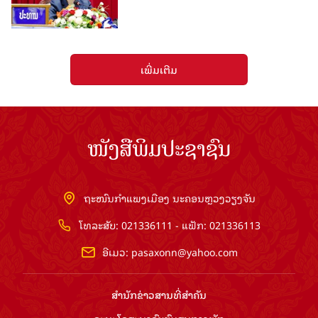
ເພີ່ມເຕີມ
ໜັງສືພິມປະຊາຊົນ
ຖະໜົນກຳແພງເມືອງ ນະຄອນຫຼວງວຽງຈັນ
ໂທລະສັບ: 021336111 - ແຟັກ: 021336113
ອີເມວ:
pasaxonn@yahoo.com
ສຳ​ນັກ​ຂ່າວ​ສານ​ທີ່​ສຳ​ຄັນ​