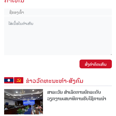
ສົ່ງຄໍາຄິດເຫັນ
ຂ່າວວັດທະນະທຳ-ສັງຄົມ
ສາລະວັນ ສໍາເລັດການຍົກລະດັບ
ວຽກງານເສນາທິການຮັບໃຊ້ການນໍາ