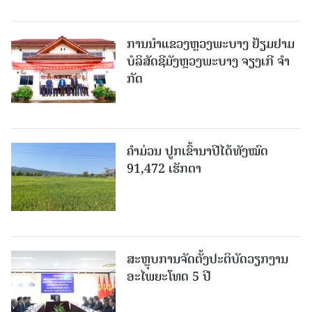
ການນຳແຂວງຫຼວງພະບາງ ຢ້ຽມ​ຢາມ
ບໍ​ລິ​ສັດຊີມັງຫຼວງພະບາງ ຈຽງເກີ ຈໍາ
ກັດ
ຄໍາມ່ວນ ປູກເຂົ້ານາປີໄດ້ທັງໝົດ
91,472 ເຮັກຕາ
ສະຫຼຸບການຈັດຕັ້ງປະຕິບັດວຽກງານ
ອະໄພຍະໂທດ 5 ປີ