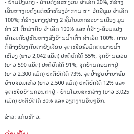
- ບ້ານປົ່ງແດງ - ບ້ານດົງສະຫງວນ ສຳເລັດ 20%, ກໍ່ສ້າງ
ເສັ້ນທາງເບຕົງແຕ່ໜ້າຫ້ອງວ່າການ ຫາ ວັດສີພູມ ສຳເລັດ
100%; ກໍ່ສ້າງທາງປູຢາງ 2 ຊັ້ນໃນເທດສະບານເມືອງ ມູນ
ຄ່າ 21 ຕື້ກວ່າກີບ ສຳເລັດ 100% ແລະ ກໍ່ສ້າງ-ສ້ອມແປງ
ຍົກລະດັບປູຫີນທາງຜັງບ້ານນ້ຳເຕົ່າ ສຳເລັດ 100%. ການ
ກໍ່ສ້າງປ້ອງກັນຕາຝັ່ງເຈື່ອນ ຈຸດເໜືອຂົວມິດຕະພາບນ້ຳ
ເຫືອງ (ຍາວ 2,042 ແມັດ) ປະຕິບັດໄດ້ 55%, ຈຸດບ້ານພວນ
(ຍາວ 590 ແມັດ) ປະຕິບັດໄດ້ 91%, ຈຸດບ້ານຄອນຕາປູ່
(ຍາວ 2,300 ແມັດ) ປະຕິບັດໄດ້ 73%, ຈຸດປໍ້າສູບນ້ຳນາຮົ່ມ
ບ້ານຈອມແກ້ວ (ຍາວ 2,500 ແມັດ) ປະຕິບັດໄດ້ 12% ແລະ
ຈຸດເໜືອບ້ານຄອນຕາປູ່ - ບ້ານໂພນສະຫວ່າງ (ຍາວ 3,025
ແມັດ) ປະຕິບັດໄດ້ 30% ແລະ ວຽກງານອື່ນໆອີກ.
ຂ່າວ: ແກ່ນທ້າວ.
ຄໍາເຫັນ