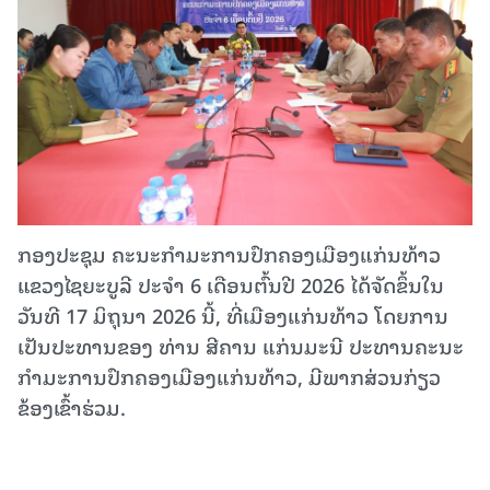
ກອງປະຊຸມ ຄະນະກຳມະການປົກຄອງເມືອງແກ່ນທ້າວ
ແຂວງໄຊຍະບູລີ ປະຈຳ 6 ເດືອນຕົ້ນປີ 2026 ໄດ້ຈັດຂຶ້ນໃນ
ວັນທີ 17 ມິຖຸນາ 2026 ນີ້, ທີ່ເມືອງແກ່ນ​ທ້າວ ໂດຍການ
ເປັນປະທານຂອງ ທ່ານ ສີຄານ ແກ່ນມະນີ ປະທານຄະນະ
ກຳມະການປົກຄອງເມືອງແກ່ນທ້າວ, ມີພາກ​ສ່ວນ​ກ່ຽວ​
ຂ້ອງເຂົ້າຮ່ວມ.