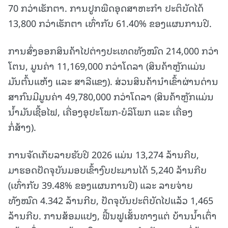
70 ກວ່າເຮັກຕາ. ການປູກພືດອຸດສາຫະກຳ ປະຕິບັດໄດ້
13,800 ກວ່າເຮັກຕາ ເທົ່າກັບ 61.40% ຂອງແຜນການປີ.
ການສົ່ງອອກສິນຄ້າໄປຕ່າງປະເທດທັງໝົດ 214,000 ກວ່າ
ໂຕນ, ມູນຄ່າ 11,169,000 ກວ່າໂດລາ (ສິນຄ້າຫຼັກແມ່ນ
ມັນຕົ້ນແຫ້ງ ແລະ ສາລີແຂງ). ສ່ວນສິນຄ້ານຳເຂົ້າຜ່ານດ່ານ
ສາກົນມີມູນຄ່າ 49,780,000 ກວ່າໂດລາ (ສິນຄ້າຫຼັກແມ່ນ
ນ້ຳມັນເຊື້ອໄຟ, ເຄື່ອງອຸປະໂພກ-ບໍລິໂພກ ແລະ ເຄື່ອງ
ກໍ່ສ້າງ).
ການຈັດເກັບລາຍຮັບປີ 2026 ແມ່ນ 13,274 ລ້ານກີບ,
ມາຮອດປັດຈຸບັນມອບເຂົ້າງົບປະມານໄດ້ 5,240 ລ້ານກີບ
(ເທົ່າກັບ 39.48% ຂອງແຜນການປີ) ແລະ ລາຍຈ່າຍ
ທັງໝົດ 4.342 ລ້ານກີບ, ປັດຈຸບັນປະຕິບັດໄປແລ້ວ 1,465
ລ້ານກີບ. ການສ້ອມແປງ, ຟື້ນຟູເສັ້ນທາງແຕ່ ບ້ານນ້ຳເຕົ່າ