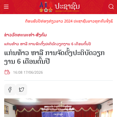
ຕ້ອນຮັບປີທ່ອງທ່ຽວລາວ 2024 ປະຊາຊົນລາວທຸກຄົນຈົ່ງພ້ອມເປັນເ
ຂ່າວວັດທະນະທຳ-ສັງຄົມ
ແກ່ນ​ທ້າວ ຫາ​ລື ​ການ​ຈັດ​ຕັ້ງ​ປະ​ຕິ​ບັດ​ວຽກ​ງານ 6 ເດືອນຕົ້ນ​ປີ
ແກ່ນ​ທ້າວ ຫາ​ລື ​ການ​ຈັດ​ຕັ້ງ​ປະ​ຕິ​ບັດ​ວຽກ​
ງານ 6 ເດືອນຕົ້ນ​ປີ
16:08 17/06/2026