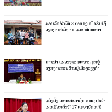
ມອບລົດຈັກໃຫ້ 3 ຕາແສງ ເພື່ອຮັບໃຊ້
ວຽກງານບໍລິຫານ ແລະ ພັດທະນາ
ການນຳ ແຂວງຫຼວງພະບາງ ຊຸກຍູ້
ວຽກງານຮອບດ້ານຢູ່ເມືອງວຽງຄໍາ
ແຕ່ງຕັ້ງ ຄະນະສະມາຊິກ ສພຊ ປະຈຳ
ເຂດເລືອກຕັ້ງທີ 17 ແຂວງອັດຕະປື