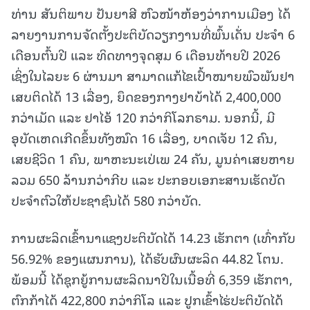
ທ່ານ ສັນຕິພາບ ປັນຍາສີ ຫົວໜ້າຫ້ອງວ່າການເມືອງ ໄດ້
ລາຍງານການຈັດຕັ້ງປະຕິບັດວຽກງານທີ່ພົ້ນເດັ່ນ ປະຈຳ 6
ເດືອນຕົ້ນປີ ແລະ ທິດທາງຈຸດສຸມ 6 ເດືອນທ້າຍປີ 2026
ເຊິ່ງໃນໄລຍະ 6 ຜ່ານມາ ສາມາດແກ້ໄຂເປົ້າໝາຍພົວພັນຢາ
ເສບຕິດໄດ້ 13 ເລື່ອງ, ຍຶດຂອງກາງຢາບ້າໄດ້ 2,400,000
ກວ່າເມັດ ແລະ ຢາໄອ້ 120 ກວ່າກິໂລກຣາມ. ນອກນີ້, ມີ
ອຸບັດເຫດເກີດຂຶ້ນທັງໝົດ 16 ເລື່ອງ, ບາດເຈັບ 12 ຄົນ,
ເສຍຊີວິດ 1 ຄົນ, ພາຫະນະເປ່ເພ 24 ຄັນ, ມູນຄ່າເສຍຫາຍ
ລວມ 650 ລ້ານກວ່າກີບ ແລະ ປະກອບເອກະສານເຮັດບັດ
ປະຈຳຕົວໃຫ້ປະຊາຊົນໄດ້ 580 ກວ່າບັດ.
ການຜະລິດເຂົ້ານາແຊງປະຕິບັດໄດ້ 14.23 ເຮັກຕາ (ເທົ່າກັບ
56.92% ຂອງແຜນການ), ໄດ້ຮັບຜົນຜະລິດ 44.82 ໂຕນ.
ພ້ອມນີ້ ໄດ້ຊຸກຍູ້ການຜະລິດນາປີໃນເນື້ອທີ່ 6,359 ເຮັກຕາ,
ຕົກກ້າໄດ້ 422,800 ກວ່າກິໂລ ແລະ ປູກເຂົ້າໄຮ່ປະຕິບັດໄດ້