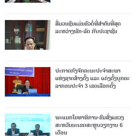
ສື່ມວນຊົນແມ່ນຂົວຕໍ່ທີ່ສໍາຄັນທີ່ສຸດ
ລະຫວ່າງພັກ-ລັດ ກັບປະຊາຊົນ
ປະກາດກົງຈັກຄະນະປະຈໍາສະພາ
ແຫ່ງຊາດສ້າງຕັ້ງ ແລະ ແຕ່ງຕັ້ງບຸກຄະ
ລາກອນປະຈໍາ 3 ເຂດເລືອກຕັ້ງ
ພະແນກໂຍທາທິການ-ຂົນສົ່ງແຂວງ
ສະຫວັນນະເຂດສະຫຼຸບວຽກງານ 6
ເດືອນ