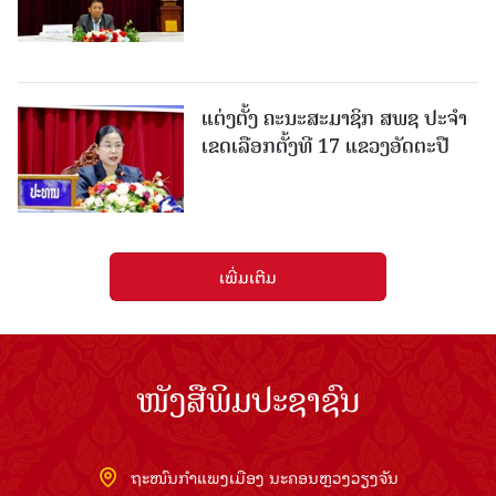
ແຕ່ງຕັ້ງ ຄະນະສະມາຊິກ ສພຊ ປະຈຳ
ເຂດເລືອກຕັ້ງທີ 17 ແຂວງອັດຕະປື
ເພີ່ມເຕີມ
ໜັງສືພິມປະຊາຊົນ
ຖະໜົນກຳແພງເມືອງ ນະຄອນຫຼວງວຽງຈັນ