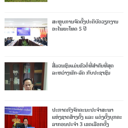
ສະຫຼຸບການຈັດຕັ້ງປະຕິບັດວຽກງານ
ອະໄພຍະໂທດ 5 ປີ
ສື່ມວນຊົນແມ່ນຂົວຕໍ່ທີ່ສໍາຄັນທີ່ສຸດ
ລະຫວ່າງພັກ-ລັດ ກັບປະຊາຊົນ
ປະກາດກົງຈັກຄະນະປະຈໍາສະພາ
ແຫ່ງຊາດສ້າງຕັ້ງ ແລະ ແຕ່ງຕັ້ງບຸກຄະ
ລາກອນປະຈໍາ 3 ເຂດເລືອກຕັ້ງ