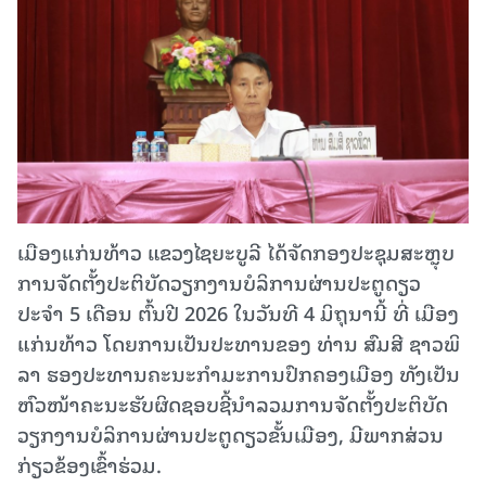
ເມືອງແກ່ນທ້າວ ແຂວງໄຊຍະບູລີ ໄດ້ຈັດກອງປະຊຸມສະຫຼຸບ
ການຈັດຕັ້ງປະຕິບັດວຽກງານບໍລິການຜ່ານປະຕູດຽວ
ປະຈຳ 5 ເດືອນ ຕົ້ນປີ 2026 ໃນ​ວັນ​ທີ 4 ມິ​ຖຸ​ນາ​ນີ້ ທີ່ ເມືອງ​
ແກ່ນ​ທ້າວ ໂດຍການເປັນປະທານຂອງ ທ່ານ ສົມສີ ຊາວພິ
ລາ ຮອງປະທານຄະນະກໍາມະການປົກຄອງເມືອງ ທັງເປັນ
ຫົວໜ້າຄະນະຮັບຜິດຊອບຊີ້ນຳລວມການຈັດຕັ້ງປະຕິບັດ
ວຽກງານບໍລິການຜ່ານປະຕູດຽວຂັ້ນເມືອງ, ມີພາກ​ສ່ວນ​
ກ່ຽວ​ຂ້ອງເຂົ້າຮ່ວມ.