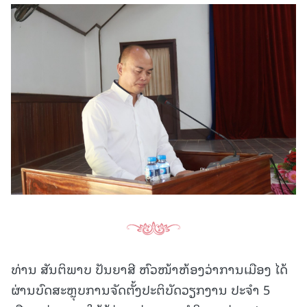
ທ່ານ ສັນຕິພາບ ປັນຍາສີ ຫົວໜ້າຫ້ອງວ່າການເມືອງ ໄດ້
ຜ່ານບົດສະຫຼຸບການຈັດຕັ້ງປະຕິບັດວຽກງານ ປະຈຳ 5