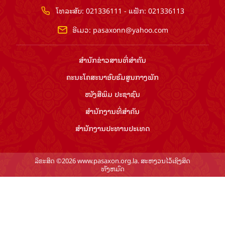
ໂທລະສັບ: 021336111 - ແຟັກ: 021336113
ອີເມວ:
pasaxonn@yahoo.com
ສຳ​ນັກ​ຂ່າວ​ສານ​ທີ່​ສຳ​ຄັນ​
ຄະນະໂຄສະນາອົບຮົມ​ສູນ​ກາງ​ພັກ
ໜັງສືພິມ ປະ​ຊາ​ຊົນ
ສຳ​ນັກ​ງານ​ທີ່​ສຳ​ຄັນ
ສຳ​ນັກ​ງານ​ປະ​ທານ​ປະ​ເທດ
ລິຂະສິດ ©2026 www.pasaxon.org.la. ສະຫງວນໄວ້ເຊິງສິດ
ທັງຫມົດ