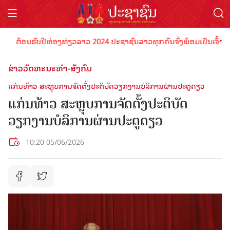
ຕ້ອນຮັບປີທ່ອງທ່ຽວລາວ 2024 ປະຊາຊົນລາວທຸກຄົນຈົ່ງພ້ອມເປັນເຈົ້າພາບທີ່ດ
ຂ່າວວັດທະນະທຳ-ສັງຄົມ
ແກ່ນທ້າວ ສະຫຼຸບການຈັດຕັ້ງປະຕິບັດວຽກງານບໍລິການຜ່ານປະຕູດຽວ
ແກ່ນທ້າວ ສະຫຼຸບການຈັດຕັ້ງປະຕິບັດ
ວຽກງານບໍລິການຜ່ານປະຕູດຽວ
10:20 05/06/2026