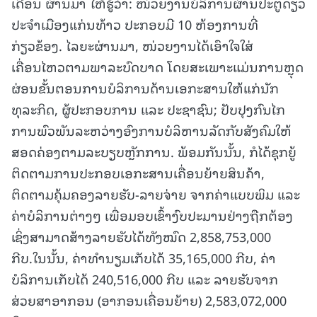
ເດືອນ ຜ່ານມາ ໃຫ້ຮູ້ວ່າ: ໜ່ວຍງານບໍລິການຜ່ານປະຕູດຽວ
ປະຈຳເມືອງແກ່ນທ້າວ ປະກອບມີ 10 ຫ້ອງການທີ່
ກ່ຽວຂ້ອງ. ໄລຍະຜ່ານມາ, ໜ່ວຍງານໄດ້ເອົາໃຈໃສ່
ເຄື່ອນໄຫວຕາມພາລະບົດບາດ ໂດຍສະເພາະແມ່ນການຫຼຸດ
ຜ່ອນຂັ້ນຕອນການບໍລິການດ້ານເອກະສານໃຫ້ແກ່ນັກ
ທຸລະກິດ, ຜູ້ປະກອບການ ແລະ ປະຊາຊົນ; ປັບປຸງກົນໄກ
ການພົວພັນລະຫວ່າງອົງການບໍລິຫານລັດກັບສັງຄົມໃຫ້
ສອດຄ່ອງຕາມລະບຽບຫຼັກການ. ພ້ອມກັນນັ້ນ, ກໍໄດ້ຊຸກຍູ້
ຕິດຕາມການປະກອບເອກະສານເຄື່ອນຍ້າຍສິນຄ້າ,
ຕິດຕາມຄຸ້ມຄອງລາຍຮັບ-ລາຍຈ່າຍ ຈາກຄ່າແບບພິມ ແລະ
ຄ່າບໍລິການຕ່າງໆ ເພື່ອມອບເຂົ້າງົບປະມານຢ່າງຖືກຕ້ອງ
ເຊິ່ງສາມາດສ້າງລາຍຮັບໄດ້ທັງໝົດ 2,858,753,000
ກີບ.ໃນນັ້ນ, ຄ່າທຳນຽມເກັບໄດ້ 35,165,000 ກີບ, ຄ່າ
ບໍລິການເກັບໄດ້ 240,516,000 ກີບ ແລະ ລາຍຮັບຈາກ
ສ່ວຍສາອາກອນ (ອາກອນເຄື່ອນຍ້າຍ) 2,583,072,000