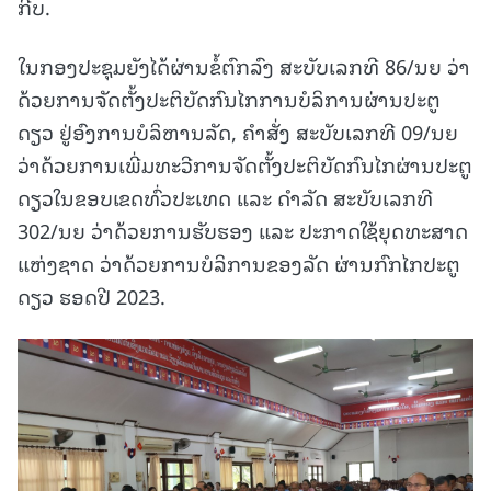
ກີບ.
ໃນກອງປະຊຸມຍັງໄດ້ຜ່ານຂໍ້ຕົກລົງ ສະບັບເລກທີ 86/ນຍ ວ່າ
ດ້ວຍການຈັດຕັ້ງປະຕິບັດກົນໄກການບໍລິການຜ່ານປະຕູ
ດຽວ ຢູ່ອົງການບໍລິຫານລັດ, ຄໍາສັ່ງ ສະບັບເລກທີ 09/ນຍ
ວ່າດ້ວຍການເພີ່ມທະວີການຈັດຕັ້ງປະຕິບັດກົນໄກຜ່ານປະຕູ
ດຽວໃນຂອບເຂດທົ່ວປະເທດ ແລະ ດຳລັດ ສະບັບເລກທີ
302/ນຍ ວ່າດ້ວຍການຮັບຮອງ ແລະ ປະກາດໃຊ້ຍຸດທະສາດ
ແຫ່ງຊາດ ວ່າດ້ວຍການບໍລິການຂອງລັດ ຜ່ານກົກໄກປະຕູ
ດຽວ ຮອດປີ 2023.