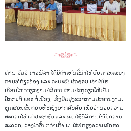
ທ່ານ ສົມສີ ຊາວພິລາ ໄດ້ມີຄໍາເຫັນຊີ້ນໍາໃຫ້ບັນດາຂະແໜງ
ການທີ່ກ່ຽວຂ້ອງ ແລະ ຄະນະຮັບຜິດຊອບ ເອົາໃຈໃສ່
ເຄື່ອນໄຫວວຽກງານບໍລິການຜ່ານປະຕູດຽວໃຫ້ເປັນ
ປົກກະຕິ ແລະ ຕໍ່ເນື່ອງ, ເລັ່ງປັບປຸງຂອດການປະສານງານ,
ຫຼຸດຜ່ອນຂັ້ນຕອນທີ່ຫຍຸ້ງຍາກສັບສົນ ເພື່ອອຳນວຍຄວາມ
ສະດວກໃຫ້ແກ່ປະຊາຊົນ ແລະ ຜູ້ມາໃຊ້ບໍລິການໃຫ້ມີຄວາມ
ສະດວກ, ວ່ອງໄວຂຶ້ນກວ່າເກົ່າ ແນໃສ່ຍົກສູງຄວາມສັກສິດ