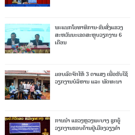
ພະແນກໂຍທາທິການ-ຂົນສົ່ງແຂວງ
ສະຫວັນນະເຂດສະຫຼຸບວຽກງານ 6
ເດືອນ
ມອບລົດຈັກໃຫ້ 3 ຕາແສງ ເພື່ອຮັບໃຊ້
ວຽກງານບໍລິຫານ ແລະ ພັດທະນາ
ການນຳ ແຂວງຫຼວງພະບາງ ຊຸກຍູ້
ວຽກງານຮອບດ້ານຢູ່ເມືອງວຽງຄໍາ