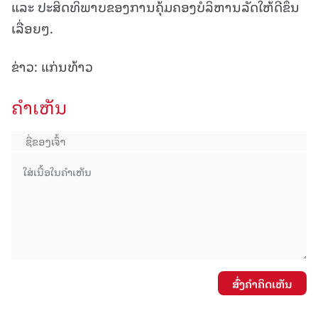
ແລະ ປະສິດທິພາບຂອງການຄຸ້ມຄອງບໍລິຫານລັດໃຫ້ດີຂຶ້ນ
ເລື່ອຍໆ.
ຂ່າວ: ແກ່ນທ້າວ
ຄໍາເຫັນ
ສົ່ງຄໍາຄິດເຫັນ