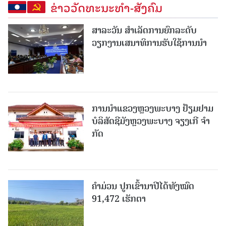
ຂ່າວວັດທະນະທຳ-ສັງຄົມ
ສາລະວັນ ສໍາເລັດການຍົກລະດັບ
ວຽກງານເສນາທິການຮັບໃຊ້ການນໍາ
ການນຳແຂວງຫຼວງພະບາງ ຢ້ຽມ​ຢາມ
ບໍ​ລິ​ສັດຊີມັງຫຼວງພະບາງ ຈຽງເກີ ຈໍາ
ກັດ
ຄໍາມ່ວນ ປູກເຂົ້ານາປີໄດ້ທັງໝົດ
91,472 ເຮັກຕາ