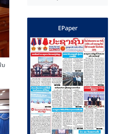
EPaper
ມີນ