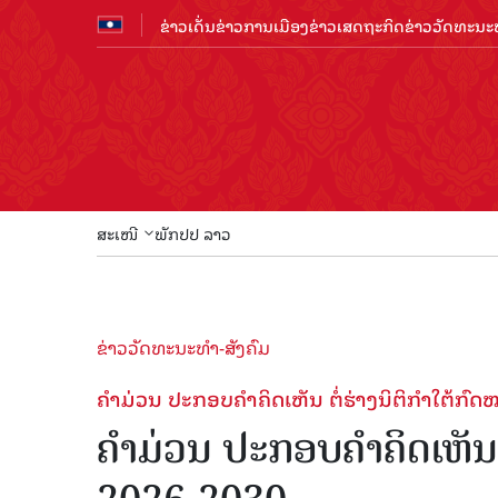
ຂ່າວເດັ່ນ
ຂ່າວການເມືອງ
ຂ່າວເສດຖະກິດ
ຂ່າວວັດທະນະທ
ສະເໜີ
ພັກປປ ລາວ
ຂ່າວວັດທະນະທຳ-ສັງຄົມ
ຄຳມ່ວນ ປະກອບຄຳຄິດເຫັນ ຕໍ່ຮ່າງນິຕິກຳໃຕ້ກົ
ຄຳມ່ວນ ປະກອບຄຳຄິດເຫັນ ຕ