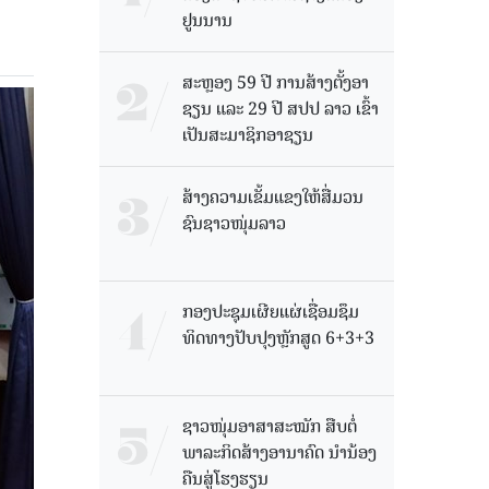
ຢູນນານ
ສະຫຼອງ 59 ປີ ການສ້າງຕັ້ງອາ
ຊຽນ ແລະ 29 ປີ ສປປ ລາວ ເຂົ້າ
ເປັນສະມາຊິກອາຊຽນ
ສ້າງຄວາມເຂັ້ມແຂງໃຫ້ສື່ມວນ
ຊົນຊາວໜຸ່ມລາວ
ກອງປະຊຸມເຜີຍແຜ່ເຊື່ອມຊຶມ
ທິດທາງປັບປຸງຫຼັກສູດ 6+3+3
ຊາວໜຸ່ມອາສາສະໝັກ ສືບຕໍ່
ພາລະກິດສ້າງອານາຄົດ ນໍານ້ອງ
ຄືນສູ່ໂຮງຮຽນ