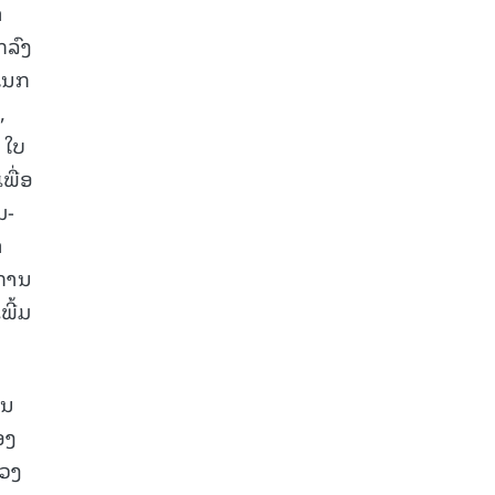
າ
ກລົງ
ແນກ
,
 ໃບ
ພື່ອ
ມ-
າ
ຍການ
ພີ້ມ
ານ
ອງ
ຂວງ