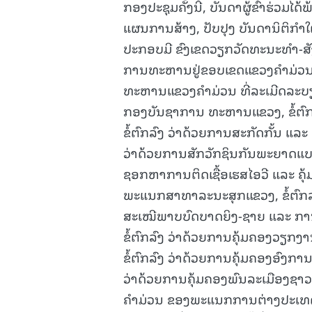
ກອງປະຊຸມຄັ້ງນີ້, ບັນດາຜູ້ຂົ້າຮ່ວມ
ແຜນການສ້າງ, ປັບປຸງ ບັນດານິຕິກຳ
ປະກອບມີ ຂົງເຂດວຽກວັດທະນະທໍາ-ສັງ
ການທະຫານຢູ່ຂອບເຂດແຂວງຄໍາມ່ວນ ແ
ທະຫານແຂວງຄໍາມ່ວນ ທີ່ລະເມີດລະ
ກອງບັນຊາການ ທະຫານແຂວງ, ຂໍ້ຕົກລ
ຂໍ້ຕົກລົງ ວ່າດ້ວຍການສະກັດກັ້ນ ແລ
ວ່າດ້ວຍການສັກວັກຊິນກັນພະຍາດແບບບ
ຊອກຫາການຕິດເຊື້ອເຮສໄອວີ ແລະ ຄຸ້
ພະແນກສາທາລະນະສຸກແຂວງ, ຂໍ້ຕົກລົ
ສະເໝີພາບບົດບາດຍິງ-ຊາຍ ແລະ ການ
ຂໍ້ຕົກລົງ ວ່າດ້ວຍການຄຸ້ມຄອງວ
ຂໍ້ຕົກລົງ ວ່າດ້ວຍການຄຸ້ມຄອງອົງການ
ວ່າດ້ວຍການຄຸ້ມຄອງພົນລະເມືອງຊາວແ
ຄໍາມ່ວນ ຂອງພະແນກການຕ່າງປະເທດ