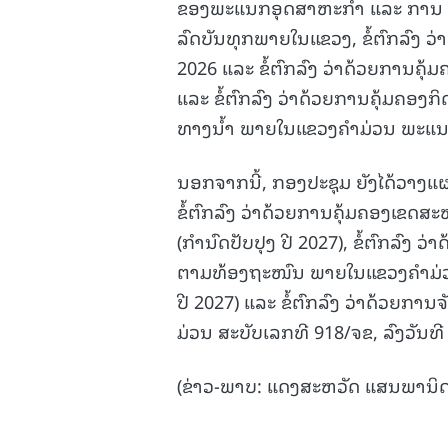
ຂອງພະແນກອຸດສາຫະກຳ ແລະ ການ ຄ້າແ
ລົດບັນທຸກພາຍໃນແຂວງ, ຂໍ້ຕົກລົງ ວ
2026 ແລະ ຂໍ້ຕົກລົງ ວ່າດ້ວຍການຄຸ້ມ
ແລະ ຂໍ້ຕົກລົງ ວ່າດ້ວຍການຄຸ້ມຄອງກ
ທາງນໍ້າ ພາຍໃນແຂວງຄຳມ່ວນ ພະແນກ
ນອກຈາກນີ້, ກອງປະຊຸມ ຍັງໄດ້ວາງແຜ
ຂໍ້ຕົກລົງ ວ່າດ້ວຍການຄຸ້ມຄອງເຂດສ
(ກໍານົດປັບປຸງ ປີ 2027), ຂໍ້ຕົກລົ
ຕາມທ້ອງຖະໜົນ ພາຍໃນແຂວງຄໍາມ່ວນ 
ປີ 2027) ແລະ ຂໍ້ຕົກລົງ ວ່າດ້ວຍ
ມ່ວນ ສະບັບເລກທີ 918/ຈຂ, ລົງວັນທີ 
(ຂ່າວ-ພາບ: ແດງສະຫວັດ ແສນພານິດ