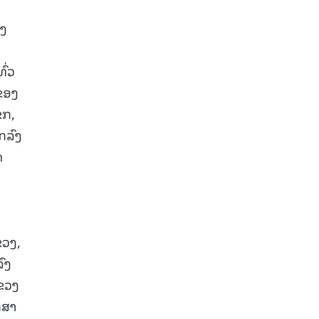
່ງ
ົ່ວ
ຂອງ
ຂກ,
ກລົງ
ດ
ຂວງ,
ົງ
ແຂວງ
ກສາ