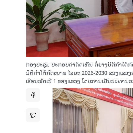
ກອງປະຊຸມ ປະກອບຄຳຄິດເຫັນ ຕໍ່ຮ່າງນິຕິກຳໃຕ້ກ
ນິຕິກຳໃຕ້ກົດໝາຍ ໄລຍະ 2026-2030 ຂອງແຂວງຄຳມ
ເຮືອນພັກເບີ 1 ຂອງແຂວງ ໂດຍການເປັນປະທານຂອ