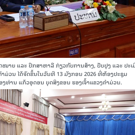
ົດໝາຍ ແລະ ປຶກສາຫາລື ກ່ຽວກັບການສ້າງ, ປັບປຸງ ແລະ ປະເ
່ວນ ໄດ້ຈັດຂຶ້ນໃນວັນທີ 13 ມັງກອນ 2026 ທີ່ຫ້ອງປະຊຸມ
ງທ່ານ ແກ້ວອຸດອນ ບຸດສິງຂອນ ຮອງເຈົ້າແຂວງຄຳມ່ວນ.