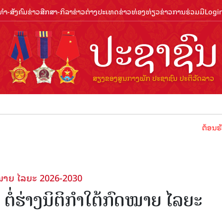
ຳ-ສັງຄົມ
ຂ່າວສືກສາ-ກິລາ
ຂ່າວຕ່າງປະເທດ
ຂ່າວທ່ອງທ່ຽວ
ຂ່າວການຮ່ວມມື
Logi
ຕ້ອນຮັບປີທ່ອງທ່
ດໝາຍ ໄລຍະ 2026-2030
ໍ່ຮ່າງນິຕິກຳໃຕ້ກົດໝາຍ ໄລຍະ