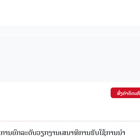
ສົ່ງຄໍາຄິດເຫ
ັດການຍົກລະດັບວຽກງານເສນາທິການຮັບໃຊ້ການນໍາ