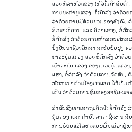
ແລະ ກິລາທົ່ວແຂວງ (ຫົວຂໍ້ເກົ່າສືບຕໍ
ກາຍຍະກຳຢູ່ແຂວງ, ຂໍ້ຕົກລົງ ວ່າດ້
ວ່າດ້ວຍການມີສ່ວນຮ່ວມຂອງສັງຄົມ
ສຶກສາທິການ ແລະ ກິລາແຂວງ, ຂໍ້ຕົກ
ຂໍ້ຕົກລົງ ວ່າດ້ວຍການທົດສອບທັກສະ
ຢັ້ງຢືນອາຊີວະສຶກສາ ສະບັບປັບປຸງ ຂ
ຊາວໜຸ່ມແຂວງ ແລະ ຂໍ້ຕົກລົງ ວ່າດ້ວ
ເຍົາວະຊົນ ແຂວງ ຂອງຊາວໜຸ່ມແຂວງ, 
ແສງ, ຂໍ້ຕົກລົງ ວ່າດ້ວຍການຈັດສັນ
ພັດທະນາຕົວເມືອງທ່າແຂກ ໃຫ້ເປັນຕົ
ເຕີມ ວ່າດ້ວຍການຄຸ້ມຄອງອາຊີບ-ພ
ສຳລັບຂົງເຂດເສດຖະກິດມີ: ຂໍ້ຕົກລົງ 
ຄຸ້ມຄອງ ແລະ ກໍານົດລາຄາຊື້-ຂາຍ ສິນ
ການຮ່ອນແຮ່ໂລຫະແບບພື້ນເມືອງຢູ່ພ