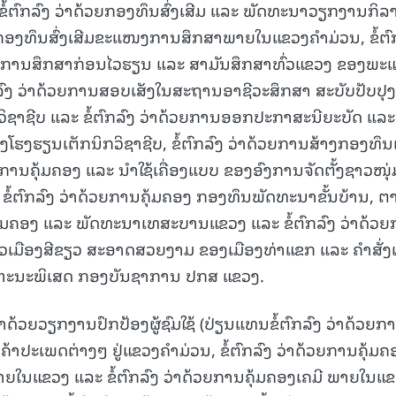
່), ຂໍ້ຕົກລົງ ວ່າດ້ວຍກອງທຶນສົ່ງເສີມ ແລະ ພັດທະນາວຽກງານກິລ
ວຍກອງທຶນສົ່ງເສີມຂະແໜງການສຶກສາພາຍໃນແຂວງຄໍາມ່ວນ, ຂໍ້ຕົ
 ຕໍ່ການສຶກສາກ່ອນໄວຮຽນ ແລະ ສາມັນສຶກສາທົ່ວແຂວງ ຂອງພະ
ລົງ ວ່າດ້ວຍການສອບເສັງໃນສະຖານອາຊີວະສຶກສາ ສະບັບປັບປຸງ
ວິຊາຊີບ ແລະ ຂໍ້ຕົກລົງ ວ່າດ້ວຍການອອກປະກາສະນີຍະບັດ ແລະ
ອງໂຮງຮຽນເຕັກນິກວິຊາຊີບ, ຂໍ້ຕົກລົງ ວ່າດ້ວຍການສ້າງກອງທຶນເ
ຍການຄຸ້ມຄອງ ແລະ ນໍາໃຊ້ເຄື່ອງແບບ ຂອງອົງການຈັດຕັ້ງຊາວໜຸ່
ຂໍ້ຕົກລົງ ວ່າດ້ວຍການຄຸ້ມຄອງ ກອງທຶນພັດທະນາຂັ້ນບ້ານ, ຕ
, ຄຸ້ມຄອງ ແລະ ພັດທະນາເທສະບານແຂວງ ແລະ ຂໍ້ຕົກລົງ ວ່າດ້ວ
ວເມືອງສີຂຽວ ສະອາດສວຍງາມ ຂອງເມືອງທ່າແຂກ ແລະ ຄໍາສັ່ງເ
າຫະນະພິເສດ ກອງບັນຊາການ ປກສ ແຂວງ.
ວ່າດ້ວຍວຽກງານປົກປ້ອງຜູ້ຊົມໃຊ້ (ປ່ຽນແທນຂໍ້ຕົກລົງ ວ່າດ້ວຍກ
ຄ້າປະເພດຕ່າງໆ ຢູ່ແຂວງຄໍາມ່ວນ, ຂໍ້ຕົກລົງ ວ່າດ້ວຍການຄຸ້ມຄ
າຍໃນແຂວງ ແລະ ຂໍ້ຕົກລົງ ວ່າດ້ວຍການຄຸ້ມຄອງເຄມີ ພາຍໃນແ