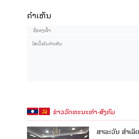
ຄໍາເຫັນ
ຂ່າວວັດທະນະທຳ-ສັງຄົມ
ສາລະວັນ ສໍາເລ