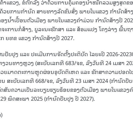
ຂວງ, ຂໍ້ຕົກລົງ ວ່າດ້ວຍການຄຸ້ມຄອງນໍ້າໜັກລວມສູງສຸດຂ
່າດ້ວຍການກຳນົດ ສາຍທາງລົດຂົນສົ່ງ ພາຍໃນແຂວງ ກໍານົດສ້າງ
ຄອງນໍ້າເປື້ອນຕົວເມືອງ ພາຍໃນແຂວງຄໍາມ່ວນ ກໍານົດສ້າງປີ 20
ິດຈະການກໍ່ສ້າງ, ບູລະນະຮັກສາ ແລະ ສ້ອມແປງ ໂຄງລ່າງ ພື້ນຖ
 ຍທຂ ແຂວງ ກຳນົດສ້າງປີ 2027.
ນປັບປຸງ ແລະ ປະເມີນການຈັດຕັ້ງປະຕິບັດ ໄລຍະປີ 2026-2023
ະຫງວນທາງຫຼວງ (ສະບັບເລກທີ 683/ຈຂ, ລົງວັນທີ 24 ເມສາ 20
ງ ວ່າດ້ວຍມາດຕະການຫຼຸດຜ່ອນອຸບັດຕິເຫດ ແລະ ຮັກສາຄວາມປອດໄ
ສະບັບເລກທີ 668/ຈຂ, ລົງວັນທີ 23 ເມສາ 2024 (ກໍານົດປັບ
ການຈັດສັນຄວາມເປັນລະບຽບຮຽບຮ້ອຍຂອງຕົວເມືອງ ພາຍໃນແຂວງຄ
29 ພຶດສະພາ 2025 (ກໍານົດປັບປຸງ ປີ 2027).
)