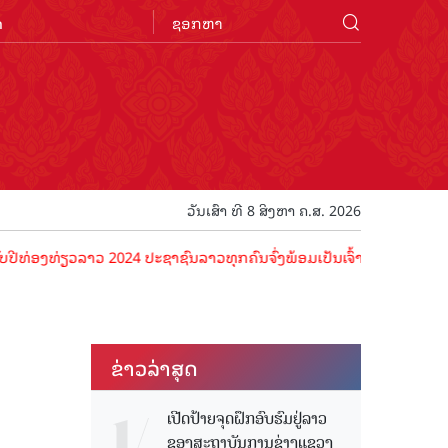
n
ວັນເສົາ ທີ 8 ສິງຫາ ຄ.ສ. 2026
ຽວລາວ 2024 ປະຊາຊົນລາວທຸກຄົນຈົ່ງພ້ອມເປັນເຈົ້າພາບທີ່ດີ ຕ້ອນຮັບນັກທ່ອ
ຂ່າວ​ລ່າ​ສຸດ
ເປີດປ້າຍຈຸດຝຶກອົບຮົມຢູ່ລາວ
ຂອງສະຖາບັນການຊ່າງແຂວງ