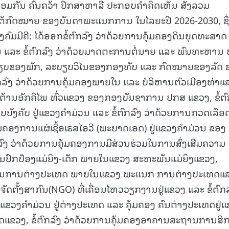
ໄດ້ພ້ອມກັນ ຄົ້ນຄວ້າ ປຶກສາຫາລື ປະກອບຄຳຄິດເຫັນ ສັງລວມ
ໃຕ້ກົດໝາຍ ຂອງບັນດາພະແນກການ ໃນໄລຍະປີ 2026-2030, ຊຶ
ຄົມມີຄື: ໄດ້ອອກຂໍ້ຕົກລົງ ວ່າດ້ວຍການຄຸ້ມຄອງດິນຍຸດທະສາດ
ລະ ຂໍ້ຕົກລົງ ວ່າດ້ວຍມາດຕະການຕໍ່ນາຍ ແລະ ພົນທະຫານ ທ
ບຽບຂອງພັກ, ລະບຽບວິໄນຂອງກອງທັບ ແລະ ກົດໝາຍຂອງລັດ 
ົງ ວ່າດ້ວຍການຄຸ້ມຄອງພາຍໃນ ແລະ ບໍລິຫານຕົວເມືອງທ່າແ
ະ ຕ້ານອັກຄີໄພ ທົ່ວແຂວງ ຂອງກອງບັນຊາການ ປກສ ແຂວງ, ຂໍ້ຕົ
ັງຄັບ ຢູ່ແຂວງຄໍາມ່ວນ ແລະ ຂໍ້ຕົກລົງ ວ່າດ້ວຍການກວດເລືອ
ມຄອງການແຜ່ເຊື້ອເຣສໄອວີ (ພະຍາດເອດ) ຢູ່ແຂວງຄໍາມ່ວນ ຂອງ
ງ ວ່າດ້ວຍການຄຸ້ມຄອງການມີສ່ວນຮ່ວມໃນການສົ່ງເສີມຄວາມ
ປົກປ້ອງແມ່ຍິງ-ເດັກ ພາຍໃນແຂວງ ສະຫະພັນແມ່ຍິງແຂວງ,
ຽກງານການຕ່າງປະເທດ ພາຍໃນແຂວງ ພະແນກ ການຕ່າງປະເທດແ
ຈັດຕັ້ງສາກົນ(NGO) ທີ່ເຄື່ອນໄຫວວຽກງານຢູ່ແຂວງ ແລະ ຂໍ້ຕົກລ
ຂວງຄໍາມ່ວນ ຢູ່ຕ່າງປະເທດ ແລະ ຄຸ້ມຄອງ ຄົນຕ່າງປະເທດຢູ່
ແຂວງ, ຂໍ້ຕົກລົງ ວ່າດ້ວຍການຄຸ້ມຄອງອາຄານສະຖານການສຶ