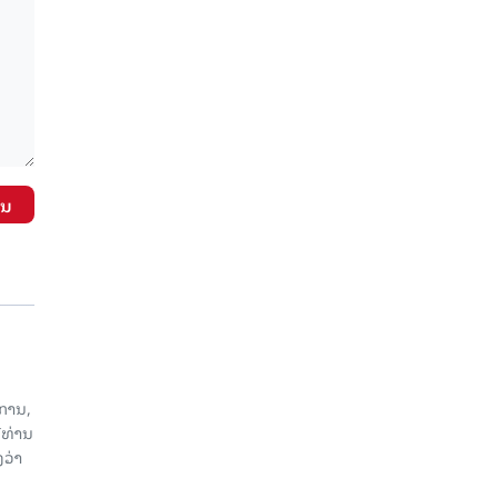
ັນ
ການ,
ີທ່ານ
ວ່າ