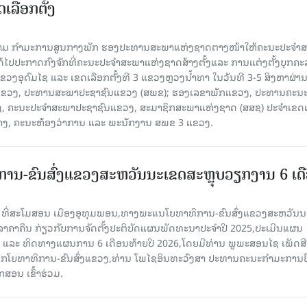
ເລືອກຕັ້ງ
ງຄາມ ກຳມະການສູນກາງພັກ ຮອງປະທານສະພາແຫ່ງຊາດຕາງໜ້າໃຫ້ຄະນະປະຈໍາ
້ໄປປະກາດກົງຈັກທີ່ຄະນະປະຈໍາສະພາແຫ່ງຊາດສ້າງຕັ້ງແລະ ການແຕ່ງຕັ້ງບຸກຄະ
 ແຂວງອຸດົມໄຊ ແລະ ເຂດເລືອກຕັ້ງທີ 3 ແຂວງຫຼວງນ້ຳທາ ໃນວັນທີ 3-5 ສິງຫາຜ່ານ
ຂາພັກແຂວງ, ປະທານສະພາປະຊາຊົນແຂວງ (ສພຂ); ຮອງເລຂາພັກແຂວງ, ປະທານຄະນ
, ຄະນະປະຈໍາສະພາປະຊາຊົນແຂວງ, ສະມາຊິກສະພາແຫ່ງຊາດ (ສສຊ) ປະຈໍາເຂດເ
້າງ, ຄະນະຫ້ອງວ່າການ ແລະ ພະນັກງານ ສພຂ 3 ແຂວງ.
ານ-ຂົນສົ່ງແຂວງສະຫວັນນະເຂດສະຫຼຸບວຽກງານ 6 ເດ
6 ທີ່ສະໂມສອນ ເມືອງອຸທຸມພອນ,ທາງພະແນໂຍທາທິການ-ຂົນສົ່ງແຂວງສະຫວັນນ
ີລາຄາຄືນ ກ່ຽວກັບການຈັດຕັ້ງປະຕິບັດແຜນພັດທະນາປະຈໍາປີ 2025,ປະເມີນແຜນ
ປີ ແລະ ທິດທາງແຜນການ 6 ເດືອນທ້າຍປີ 2026,ໂດຍມີທ່ານ ພູພະສອນໄຊ ເພັດສີ
ໂຍທາທິການ-ຂົນສົ່ງແຂວງ,ທ່ານ ໂພໄຊອິນທະວົງສາ ປະທານຄະນະກໍາມະການປ
ສອນ ເຂົ້າຮ່ວມ.