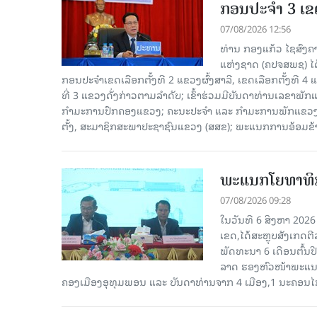
ກອນປະຈໍາ 3 ເຂດ
07/08/2026 12:56
ທ່ານ ກອງແກ້ວ ໄຊສົ
ແຫ່ງຊາດ (ຄປຈສພຊ) ໄດ
ກອນປະຈໍາເຂດເລືອກຕັ້ງທີ 2 ແຂວງຜົ້ງສາລີ, ເຂດເລືອກຕັ້ງທີ 4
ທີ່ 3 ແຂວງດັ່ງກ່າວຕາມລຳດັບ; ເຂົ້າຮ່ວມມີບັນດາທ່ານເລ
ກໍາມະການປົກຄອງແຂວງ; ຄະນະປະຈໍາ ແລະ ກໍາມະການພັກແຂວງ
ຕັ້ງ, ສະມາຊິກສະພາປະຊາຊົນແຂວງ (ສສຂ); ພະແນກການອ້ອມຂ
ພະແນກໂຍທາທິກ
07/08/2026 09:28
ໃນວັນທີ 6 ສິງຫາ 202
ເຂດ,ໄດ້ສະຫຼຸບສັງເກດຕ
ພັດທະນາ 6 ເດືອນຕົ້ນ
ລາດ ຮອງຫົວໜ້າພະແນກ
ຄອງເມືອງອຸທຸມພອນ ແລະ ບັນດາທ່ານຈາກ 4 ເມືອງ,1 ນະຄອນໄກ