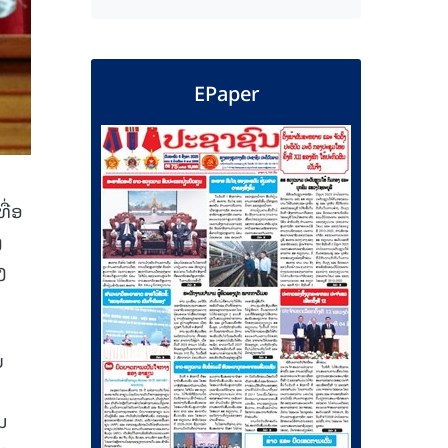
EPaper
ື່ອ
ງ
ງ
ບ
ນ