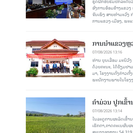
ຊຸດຝຶກອົບຮົມຍົກລະດ
ອົງການອ້ອມຂ້າງແຂວງ ແລະ
ຈັນເພັງ ສາຍທຳມະວົງ 
ການແຂວງ-ເມືອງ, ພະແນ
ການນຳແຂວງຫຼວງພ
07/08/2026 13:16
ທ່ານ ບຸນເລື່ອມ ມະນີວ
ດ້ວຍຄະນະ, ໄດ້ຢ້ຽມຢາມ-ເຮ
ມາ, ໂຮງ​ງານ​ດັ່ງ​ກ່າວ
ພະນັກງານພາຍໃນໂຮງງ
ຄໍາມ່ວນ ປູກເຂົ້
07/08/2026 13:14
ໃນລະດູການຜະລິດເຂົ້ານ
ເຮັກຕາ,ຄາດຄະເນຜົນຜະ
ສະບຽງອາຫານ 54,319 ເ