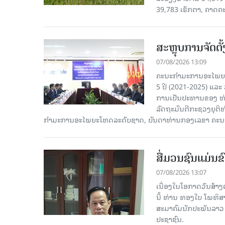
39,783 ເຮັກຕາ, ຄາດຄ
ສະຫຼຸບການຈັດຕ
07/08/2026 13:09
ຄະນະກຳມະການອະໄພຍະໂ
5 ປີ (2021-2025) ແລະ 
ການເປັນປະທານຂອງ ທ່
ລັດຖະມົນຕີກະຊວງຍຸຕ
ກໍາມະການອະໄພຍະໂທດລະດັບຊາດ, ບັນດາທ່ານກອງເລຂາ ຄະນະ
ສື່ມວນຊົນແມ່ນຂົ
07/08/2026 13:07
ເນື່ອງໃນໂອກາດວັນສ້າງຕ
ນີ້ ທ່ານ ທອງໃບ ໂພທິ
ສະມາຄົມນັກປະພັນລາວ ໄ
ປະຊາຊົນ.