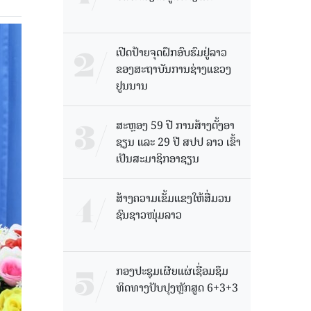
ເປີດປ້າຍຈຸດຝຶກອົບຮົມຢູ່ລາວ
ຂອງສະຖາບັນການຊ່າງແຂວງ
ຢູນນານ
ສະຫຼອງ 59 ປີ ການສ້າງຕັ້ງອາ
ຊຽນ ແລະ 29 ປີ ສປປ ລາວ ເຂົ້າ
ເປັນສະມາຊິກອາຊຽນ
ສ້າງຄວາມເຂັ້ມແຂງໃຫ້ສື່ມວນ
ຊົນຊາວໜຸ່ມລາວ
ກອງປະຊຸມເຜີຍແຜ່ເຊື່ອມຊຶມ
ທິດທາງປັບປຸງຫຼັກສູດ 6+3+3