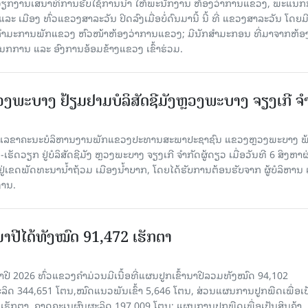
ັບວຽກງານເສນາທິການຮັບໃຊ້ການນໍາ ໃຫ້ພະນັກງານ ຫ້ອງວ່າການແຂວງ, ພະແນກ
 ເມືອງ ທົ່ວແຂວງສາລະວັນ ປິດລົງເມື່ອ​ບໍ່​ດົນ​ມາ​ນີ້ ນີ້ ທີ່ ແຂວງສາລະວັນ ໂດຍ​ມ
ກຳມະການພັກແຂວງ ຫົວໜ້າຫ້ອງວ່າການແຂວງ; ມີນັກສຳມະກອນ ທີ່ມາຈາກຫ້ອງ
ກການ ແລະ ອົງການອ້ອມຂ້າງແຂວງ ເຂົ້າຮ່ວມ.
ະບາງ ຢ້ຽມ​ຢາມບໍ​ລິ​ສັດຊີມັງຫຼວງພະບາງ ຈຽງເກີ ຈໍ
ົງ ເລ​ຂາ​ຄະ​ນະ​ບໍ​ລິ​ຫານ​ງານ​ພັກແຂວງປະທານສະພາປະຊາຊົນ ແຂວງຫຼວງພະບາງ 
ັດວຽກ ຢູ່ບໍລິສັດຊີມັງ ຫຼວງພະບາງ ຈຽງເກີ ຈໍາກັດຜູ້ດຽວ ເມື່ອ​ວັນ​ທີ 6 ສິງ​ຫາ​ຜ
ຕັ້ງຢູ່ເຂດພັດທະນານ້ຳຖ້ວມ ເມືອງນໍ້າບາກ, ໂດຍໄດ້ຮັບການຕ້ອນຮັບຈາກ ຜູ້ບໍລິຫານ
ານ.
ານາປີໄດ້ທັງໝົດ 91,472 ເຮັກຕາ
າປີ 2026 ທົ່ວແຂວງຄໍາມ່ວນມີເນື້ອທີ່ແຜນປູກເຂົ້ານາປີລວມທັງໝົດ 94,102
ລິດ 344,651 ໂຕນ,ໝົດແນວພັນເຂົ້າ 5,646 ໂຕນ, ສ່ວນແຜນການປູກພືດເພື່ອເປ
ຮັກຕາ, ຄາດຄະເນຜົນຜະລິດ 197,009 ໂຕນ; ແຜນການປູກພືດເພື່ອເປັນສິນຄ້າ