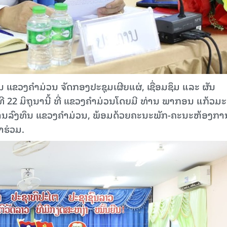
 ແຂວງຄໍາມ່ວນ ຈັດກອງປະຊຸມເຜີຍແຜ່, ເຊື່ອມຊຶມ ແລະ ຜັນ
2 ມິ​ຖຸ​ນາ​ນີ້ ທີ່ ແຂວງ​ຄຳ​ມ່ວນໂດຍມີ ທ່ານ ພາກອນ ແກ້ວມະ
ານລົງທຶນ ແຂວງຄໍາມ່ວນ, ພ້ອມດ້ວຍຄະນະພັກ-ຄະນະຫ້ອງກາ
າຮ່ວມ.