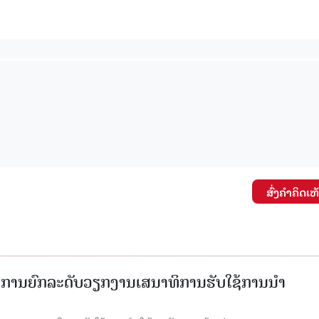
ສົ່ງຄໍາຄິດເຫ
ັດການຍົກລະດັບວຽກງານເສນາທິການຮັບໃຊ້ການນໍາ