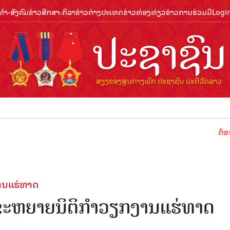
ຳ-ສັງຄົມ
ຂ່າວສືກສາ-ກິລາ
ຂ່າວຕ່າງປະເທດ
ຂ່າວທ່ອງທ່ຽວ
ຂ່າວການຮ່ວມມື
Logi
ຕ້ອນຮັບປີທ່ອ
ງານແຮ່ທາດ
ັນຂະຫຍາຍນິຕິກຳວຽກງານແຮ່ທາດ