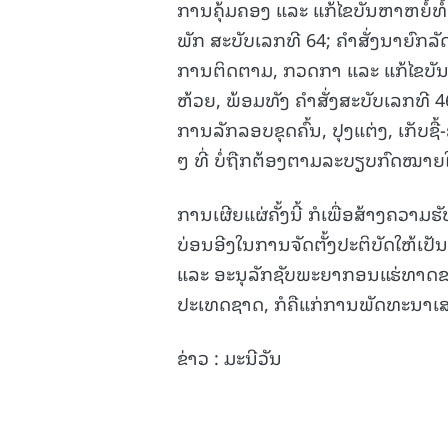
ການຄຸ້ມຄອງ ແລະ ແກ້ໄຂບັນຫາຫຍໍ້
ພັກ ສະບັບເລກທີ 64; ຄໍາສັ່ງນາຍົກລ
ການຕິດຕາມ, ກວດກາ ແລະ ແກ້ໄຂບັນຫ
ຫ້ວຍ, ພ້ອມທັງ ຄຳສັ່ງສະບັບເລກທີ 4
ການລັກລອບຂຸດຄົ້ນ, ປຸງແຕ່ງ, ເກັບຊ
ໆ ທີ່ ບໍ່ຖືກຕ້ອງຕາມລະບຽບກົດໝາຍ
ການເຜີຍແຜ່ຄັ້ງນີ້ ກໍເພື່ອສ້າງຄວາມຮັ
ບ່ອນອີງໃນການຈັດຕັ້ງປະຕິບັດໃຫ້ເປ
ແລະ ອະນຸລັກຊັບພະຍາກອນແຮ່ທາດຂອ
ປະເທດຊາດ, ກໍຄືແກ່ການພັດທະນາເສ
ຂ່າວ : ມະນີວັນ