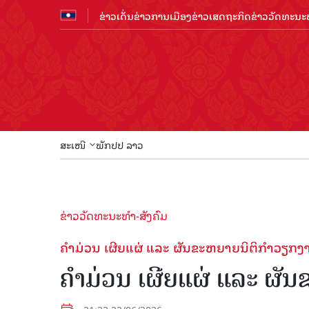
ຂ່າວເດັ່ນ
ຂ່າວການເມືອງ
ຂ່າວເສດຖະກິດ
ຂ່າວວັດທະນະທ
ສະເໜີ
ພັກປປ ລາວ
ຂ່າວວັດທະນະທຳ-ສັງຄົມ
ຄໍາມ່ວນ ເຜີຍແຜ່ ແລະ ຜັນຂະຫຍາຍນິຕິກຳວຽກ
ຄໍາມ່ວນ ເຜີຍແຜ່ ແລະ ຜ