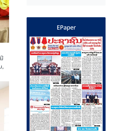
EPaper
ນີ
ນ,