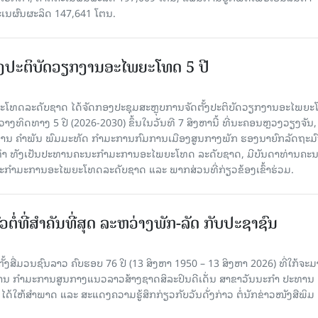
ະເນຜົນຜະລິດ 147,641 ໂຕນ.
ັ້ງປະຕິບັດວຽກງານອະໄພຍະໂທດ 5 ປີ
ທດລະດັບຊາດ ໄດ້ຈັດກອງປະຊຸມສະຫຼຸບການຈັດຕັ້ງປະຕິບັດວຽກງານອະໄພຍ
ວາງທິດທາງ 5 ປີ (2026-2030) ຂຶ້ນໃນວັນທີ 7 ສິງຫານີ້ ທີ່ນະຄອນຫຼວງວຽງຈັນ
ານ ຄໍາພັນ ພົມມະທັດ ກຳມະການກົມການເມືອງສູນກາງພັກ ຮອງນາຍົກລັດຖະມົ
ິທຳ ທັງເປັນປະທານຄະນະກຳມະການອະໄພຍະໂທດ ລະດັບຊາດ, ມີບັນດາທ່ານຄະ
ກຳມະການອະໄພຍະໂທດລະດັບຊາດ ແລະ ພາກສ່ວນທີ່ກ່ຽວຂ້ອງເຂົ້າຮ່ວມ.
ວຕໍ່ທີ່ສໍາຄັນທີ່ສຸດ ລະຫວ່າງພັກ-ລັດ ກັບປະຊາຊົນ
ັ້ງສື່ມວນຊົນລາວ ຄົບຮອບ 76 ປີ (13 ສິງຫາ 1950 – 13 ສິງຫາ 2026) ທີ່ໃກ້ຈະມ
ສານ ກໍາມະການສູນກາງແນວລາວສ້າງຊາດສິລະປິນດີເດັ່ນ ສາຂາວັນນະກໍາ ປະທານ
ດ້ໃຫ້ສໍາພາດ ແລະ ສະແດງຄວາມຮູ້ສຶກກ່ຽວກັບວັນດັ່ງກ່າວ ຕໍ່ນັກຂ່າວໜັງສືພິມ