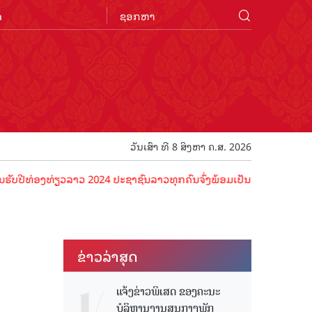
n
ວັນເສົາ ທີ 8 ສິງຫາ ຄ.ສ. 2026
ງທ່ຽວລາວ 2024 ປະຊາຊົນລາວທຸກຄົນຈົ່ງພ້ອມເປັນເຈົ້າພາບທີ່ດີ ຕ້ອນຮັບນັກ
ຂ່າວ​ລ່າ​ສຸດ
ແຈ້ງຂ່າວພິເສດ ຂອງຄະນະ
ບໍລິຫານງານສູນກາງພັກ