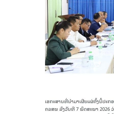
ເອກະສານທີ່ນໍາມາເຜີຍແຜ່ຄັ້ງນີ້ປະ
ຄລສພ ລົງວັນທີ 7 ພຶດສະພາ 2026 ວ