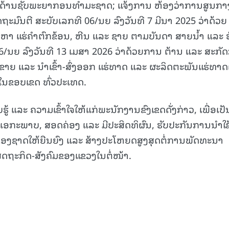
ທໍ້ດ້ານຊັບພະຍາກອນທຳມະຊາດ; ແຈ້ງການ ຫ້ອງວ່າການສູນກາ
ັດຖະມົນຕີ ສະບັບເລກທີ 06/ນຍ ລົງວັນທີ 7 ມີນາ 2025 ວ່າດ້ວຍ
າ ແຮ່ຄໍາຕົກຂ້ອນ, ຫີນ ແລະ ຊາຍ ຕາມບັນດາ ສາຍນໍ້າ ແລະ 
6/ນຍ ລົງວັນທີ 13 ເມສາ 2026 ວ່າດ້ວຍການ ຕ້ານ ແລະ ສະກັດກ
ື້-ຂາຍ ແລະ ນໍາເຂົ້າ-ສົ່ງອອກ ແຮ່ທາດ ແລະ ຜະລິດຕະພັນແຮ່ທາດ
ໃນຂອບເຂດ ທົ່ວປະເທດ.
ບຮູ້ ແລະ ຄວາມເຂົ້າໃຈໃຫ້ແກ່ພະນັກງານຂົງເຂດດັ່ງກ່າວ, ເພື່ອເປັ
ັນເອກະພາບ, ສອດຄ່ອງ ແລະ ມີປະສິດທິຜົນ, ຮັບປະກັນການນໍາໃຊ
ງຊາດໃຫ້ຍືນຍົງ ແລະ ສ້າງປະໂຫຍດສູງສຸດຕໍ່ການພັດທະນາ
ດຖະກິດ-ສັງຄົມຂອງແຂວງໃນຕໍ່ໜ້າ.