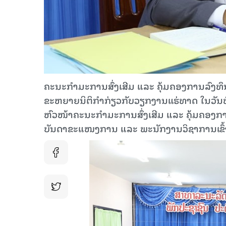
ຄະນະກໍາມະການສົ່ງເສີມ ແລະ ຄຸ້ມຄອງການລົງທຶນ
ຂະຫຍາຍນິຕິກຳກ່ຽວກັບວຽກງານແຮ່ທາດ ໃນ​ວັນ​ທີ 2
ຫົວໜ້າຄະນະກຳມະການສົ່ງເສີມ ແລະ ຄຸ້ມຄອງກ
ບັນດາຂະແໜງການ ແລະ ພະນັກງານວິຊາການເຂົ້