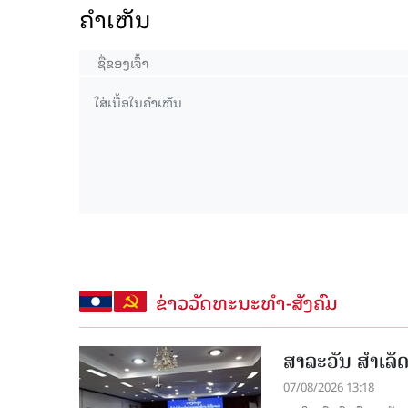
ຄໍາເຫັນ
ຂ່າວວັດທະນະທຳ-ສັງຄົມ
ສາລະວັນ ສໍາເລ
07/08/2026 13:18