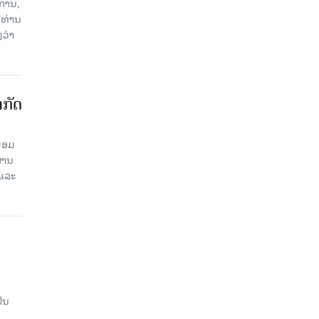
ການ,
ີທ່ານ
ວ່າ
າກັດ
ພ້ອມ
່ານ​
 ແລະ
ັນ