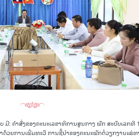
15.040(07-08-20
ກອບ ມີ: ຄໍາສັ່ງຂອງຄະນະເລຂາທິການສູນກາງ ພັກ ສະບັບເລກທີ 
່າດ້ວຍການເພີ່ມທະວີ ການຊີ້ນໍາຂອງຄະນະພັກຕໍ່ວຽກງານແຮ່ທ