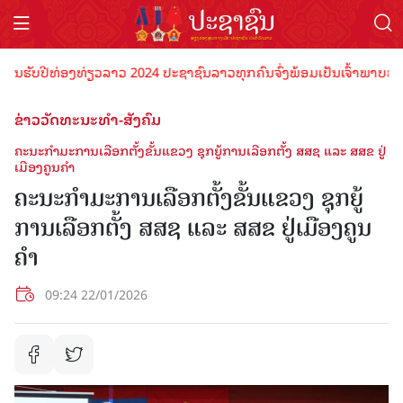
ັບປີທ່ອງທ່ຽວລາວ 2024 ປະຊາຊົນລາວທຸກຄົນຈົ່ງພ້ອມເປັນເຈົ້າພາບທີ່ດີ ຕ້
ຂ່າວວັດທະນະທຳ-ສັງຄົມ
ຄະນະກຳມະການເລືອກຕັ້ງຂັ້ນແຂວງ ຊຸກຍູ້ການເລືອກຕັ້ງ ສສຊ ແລະ ສສຂ ຢູ່
ເມືອງຄູນຄໍາ
ຄະນະກຳມະການເລືອກຕັ້ງຂັ້ນແຂວງ ຊຸກຍູ້
ການເລືອກຕັ້ງ ສສຊ ແລະ ສສຂ ຢູ່ເມືອງຄູນ
ຄໍາ
09:24 22/01/2026