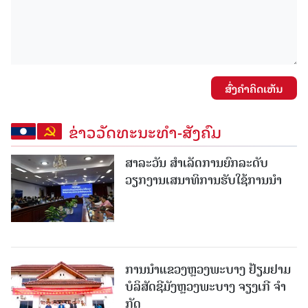
ສົ່ງຄໍາຄິດເຫັນ
ຂ່າວວັດທະນະທຳ-ສັງຄົມ
ສາລະວັນ ສໍາເລັດການຍົກລະດັບ
ວຽກງານເສນາທິການຮັບໃຊ້ການນໍາ
ການນຳແຂວງຫຼວງພະບາງ ຢ້ຽມ​ຢາມ
ບໍ​ລິ​ສັດຊີມັງຫຼວງພະບາງ ຈຽງເກີ ຈໍາ
ກັດ