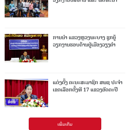
ການນຳ ແຂວງຫຼວງພະບາງ ຊຸກຍູ້
ວຽກງານຮອບດ້ານຢູ່ເມືອງວຽງຄໍາ
ແຕ່ງຕັ້ງ ຄະນະສະມາຊິກ ສພຊ ປະຈຳ
ເຂດເລືອກຕັ້ງທີ 17 ແຂວງອັດຕະປື
ເພີ່ມເຕີມ