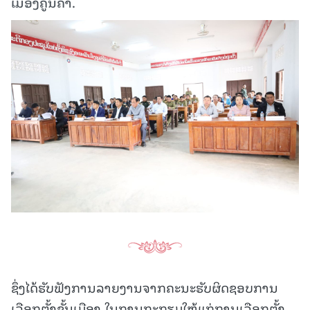
ເມືອງຄູນຄໍາ.
ຊຶ່ງໄດ້ຮັບຟັງການລາຍງານຈາກຄະນະຮັບຜິດຊອບການ
ເລືອກຕັ້ງຂັ້ນເມືອງ ໃນການກະກຽມໃຫ້ແກ່ການເລືອກຕັ້ງ