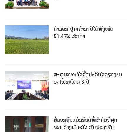
ຄໍາມ່ວນ ປູກເຂົ້ານາປີໄດ້ທັງໝົດ
91,472 ເຮັກຕາ
ສະຫຼຸບການຈັດຕັ້ງປະຕິບັດວຽກງານ
ອະໄພຍະໂທດ 5 ປີ
ສື່ມວນຊົນແມ່ນຂົວຕໍ່ທີ່ສໍາຄັນທີ່ສຸດ
ລະຫວ່າງພັກ-ລັດ ກັບປະຊາຊົນ