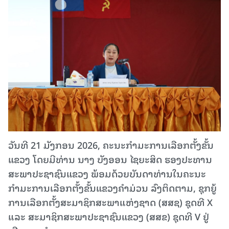
ວັນທີ 21 ມັງກອນ 2026, ຄະນະກຳມະການເລືອກຕັ້ງຂັ້ນ
ແຂວງ ໂດຍມີທ່ານ ນາງ ບັງອອນ ໄຊຍະສິດ ຮອງປະທານ
ສະພາປະຊາຊົນແຂວງ ພ້ອມດ້ວຍບັນດາທ່ານໃນຄະນະ
ກຳມະການເລືອກຕັ້ງຂັ້ນແຂວງຄໍາມ່ວນ ລົງຕິດຕາມ, ຊຸກຍູ້
ການເລືອກຕັ້ງສະມາຊິກສະພາແຫ່ງຊາດ (ສສຊ) ຊຸດທີ X
ແລະ ສະມາຊິກສະພາປະຊາຊົນແຂວງ (ສສຂ) ຊຸດທີ V ຢູ່