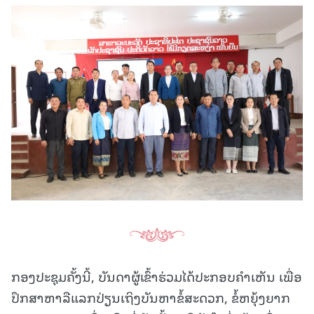
ກອງປະຊຸມຄັ້ງນີ້, ບັນດາຜູ້ເຂົ້າຮ່ວມໄດ້ປະກອບຄໍາເຫັນ ເພື່ອ
ປຶກສາຫາລືແລກປ່ຽນເຖິງບັນຫາຂໍ້ສະດວກ, ຂໍ້ຫຍຸ້ງຍາກ