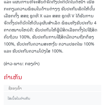
ແລະ ແຜນການທີ່ຈະສືບຕໍ່ຈັດຕັ້ງປະຕິບັດໃນຕໍ່ໜ້າ ເພື່ອ
ກະກຽມຄວາມພ້ອມໃນດ້ານຕ່າງໆ ຮັບປະກັນເຮັດໃຫ້ບັ້ນ
ເລືອກຕັ້ງ ສສຊ ຊຸດທີ X ແລະ ສສຂ ຊຸດທີ V ໄດ້ຮັບການ
ຈັດຕັ້ງປະຕິບັດໃຫ້ບັນລຸຜົນສໍາເລັດ ພ້ອມທັງຮັບປະກັນ 4
ຄາດໝາຍໃຫຍ່ຄື: ຮັບປະກັນໃຫ້ຜູ້ມີສິດເລືອກຕັ້ງໄປໃຊ້ສິດ
ຄົບຖ້ວນ 100%, ຮັບປະກັນການໃຊ້ສິດມີຄວາມຖືກຕ້ອງ
100%, ຮັບປະກັນຄວາມສະຫງົບ ຄວາມປອດໄພ 100%
ແລະ ຮັບປະກັນຄວາມໂປ່ງໃສ 100%.
(ຂ່າວ-ພາບ: ກອງຄໍາ)
ຄໍາເຫັນ