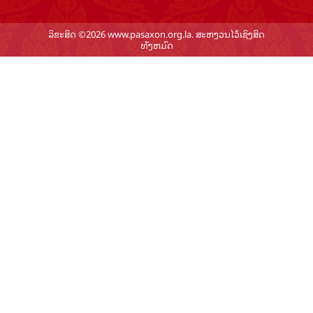
ລິຂະສິດ ©2026 www.pasaxon.org.la. ສະຫງວນໄວ້ເຊິງສິດ
ທັງຫມົດ