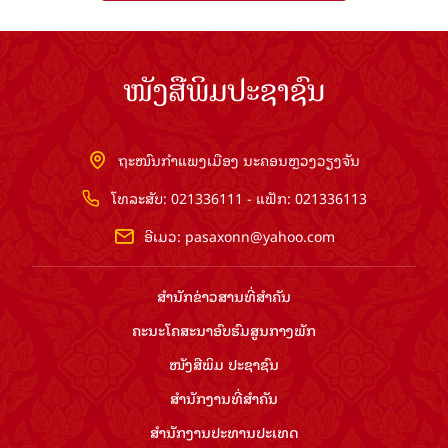
ໜັງສືພິມປະຊາຊົນ
ຖະໜົນກຳແພງເມືອງ ນະຄອນຫຼວງວຽງຈັນ
ໂທລະສັບ: 021336111 - ແຟັກ: 021336113
ອີເມວ:
pasaxonn@yahoo.com
ສຳ​ນັກ​ຂ່າວ​ສານ​ທີ່​ສຳ​ຄັນ​
ຄະນະໂຄສະນາອົບຮົມ​ສູນ​ກາງ​ພັກ
ໜັງສືພິມ ປະ​ຊາ​ຊົນ
ສຳ​ນັກ​ງານ​ທີ່​ສຳ​ຄັນ
ສຳ​ນັກ​ງານ​ປະ​ທານ​ປະ​ເທດ