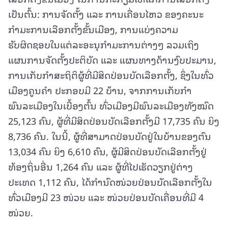
ເປັນຕົ້ນ: ການຈັດຕັ້ງ ແລະ ການເຄື່ອນໄຫວ ຂອງຄະນະ
ກຳມະການເລືອກຕັ້ງຂັ້ນເມືອງ, ການແບ່ງຄວາມ
ຮັບຜິດຊອບໃນແຕ່ລະອະນຸກຳມະການຕ່າງໆ ລວມເຖິງ
ແຜນການຈັດຕັ້ງປະຕິບັດ ແລະ ແຜນທາງດ້ານງົບປະມານ,
ການເກັບກຳສະຖິຕິຜູ້ທີ່ມີສິດປ່ອນບັດເລືອກຕັ້ງ, ຊຶ່ງໃນທົ່ວ
ເມືອງຄູນຄໍາ ປະກອບມີ 22 ບ້ານ, ຈາກການເກັບກຳ
ພົນລະເມືອງໃນເບື້ອງຕົ້ນ ທົ່ວເມືອງມີພົນລະເມືອງທັງໝົດ
25,123 ຄົນ, ຜູ້ທີ່ມີສິດປ່ອນບັດເລືອກຕັ້ງມີ 17,735 ຄົນ ຍິງ
8,736 ຄົນ. ໃນນີ້, ຜູ້ທີ່ສາມາດປ່ອນບັດຢູ່ໃນບ້ານຂອງຕົນ
13,034 ຄົນ ຍິງ 6,610 ຄົນ, ຜູ້ມີສິດປ່ອນບັດເລືອກຕັ້ງຢູ່
ທ້ອງຖິ່ນອື່ນ 1,264 ຄົນ ແລະ ຜູ້ທີ່ໄປເຮັດວຽກຢູ່ຕ່າງ
ປະເທດ 1,112 ຄົນ, ໄດ້ກຳນົດໜ່ວຍປ່ອນບັດເລືອກຕັ້ງໃນ
ທົ່ວເມືອງມີ 23 ໜ່ວຍ ແລະ ໜ່ວຍປ່ອນບັດເຄື່ອນທີ່ມີ 4
ໜ່ວຍ.