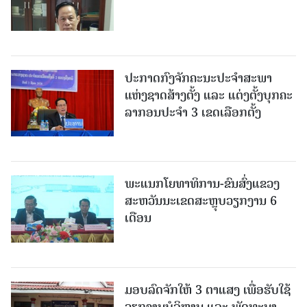
ປະກາດກົງຈັກຄະນະປະຈໍາສະພາ
ແຫ່ງຊາດສ້າງຕັ້ງ ແລະ ແຕ່ງຕັ້ງບຸກຄະ
ລາກອນປະຈໍາ 3 ເຂດເລືອກຕັ້ງ
ພະແນກໂຍທາທິການ-ຂົນສົ່ງແຂວງ
ສະຫວັນນະເຂດສະຫຼຸບວຽກງານ 6
ເດືອນ
ມອບລົດຈັກໃຫ້ 3 ຕາແສງ ເພື່ອຮັບໃຊ້
ວຽກງານບໍລິຫານ ແລະ ພັດທະນາ