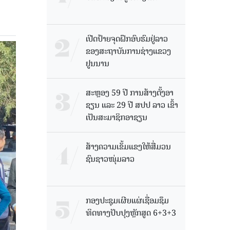
ເປີດປ້າຍຈຸດຝຶກອົບຮົມຢູ່ລາວ
ຂອງສະຖາບັນການຊ່າງແຂວງ
ຢູນນານ
ສະຫຼອງ 59 ປີ ການສ້າງຕັ້ງອາ
ຊຽນ ແລະ 29 ປີ ສປປ ລາວ ເຂົ້າ
ເປັນສະມາຊິກອາຊຽນ
ສ້າງຄວາມເຂັ້ມແຂງໃຫ້ສື່ມວນ
ຊົນຊາວໜຸ່ມລາວ
ກອງປະຊຸມເຜີຍແຜ່ເຊື່ອມຊຶມ
ທິດທາງປັບປຸງຫຼັກສູດ 6+3+3