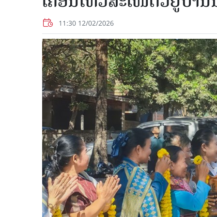
ເຄື່ອນໄຫວສະເໜີຕົວຢູ່ບ້າ
11:30 12/02/2026