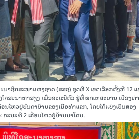
ງ ສະມາຊິກສະພາແຫ່ງຊາດ (ສສຊ) ຊຸດທີ X ເຂດເລືອກຕັ້ງທີ 12 
ົງໂຄສະນາຫາສຽງ ເພື່ອສະເໜີຕົວ ຢູ່ທີ່ເຂດເທສະບານ ເມືອງທ່
່ອນໄຫວຢູ່ບັນດາບ້ານຂອງເມືອທ່າແຂກ, ໂດຍໄດ້ແບ່ງເປັນສອງ
ະ ຄະນະທີ 2 ເຄື່ອນໄຫວຢູ່ບ້ານນາໂດນ.