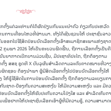
ຕັ້ງແຕ່ລະທ່ານກໍໄດ້ຜັດປ່ຽນກັນແນະນໍາຕົວ ກ່ຽວກັບປະຫວັດ
ນການເຄື່ອນໄຫວທີ່ຜ່ານມາ. ທັງໄດ້ເຊີນຊວນໃຫ້ ປະຊາຊົນລາວ
ພາກັນອອກໄປໃຊ້ສິດປ່ອນບັດເລືອກຕັ້ງເອົາສະມາຊິກສະພາແຫ່ງຊາ
ກຸມພາ 2026 ໃຫ້ເປັນຂະບວນຟົດຟື້ນ, ຖືການເລືອກຕັ້ງເປັນຄື
ບັນຍາກາດເບີກບານມ່ວນຊື່ນ, ມີປະຊາທິປະໄຕ, ຖືກຕ້ອງຕາມ
ຕັ້ງ ສສຊ ຊຸດທີ X ບັນລຸຜົນສໍາເລັດຕາມລະດັບຄາດໝາຍທີ່ວາງ
ຜິດຊອບ ຕ້ອງນໍາພາ ຜູ້ມີສິດເລືອກຕັ້ງໄປປ່ອນບັດເລືອກຕັ້ງໃຫ້
ັ້ງ ໃຫ້ຮູ້ໃຊ້ສິດໃນການປ່ອນບັດເລືອກຕັ້ງ ຖືກຕ້ອງຕາມລະບຽບກ
ງກັນຊາດ-ປ້ອງກັນຄວາມສະຫງົບ ໃຫ້ມີຄວາມສະຫງົບ ແລະ ມີຄ
ນບັດເລືອກຕັ້ງໃຫ້ຮັບປະກັນຄວາມໂປ່ງໃສ ແລະ ສຳເລັດທັນຕ
ພື່ອຢາກໃຫ້ປະຊາຊົນເລືອກເອົາຜູ້ທີ່ມີຄວາມຮູ້, ຄວາມສາມາດເຂ