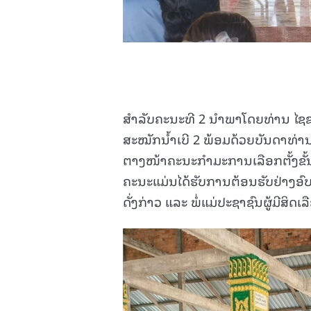
ສໍາລັບຄະນະທີ 2 ນໍາພາໂດຍທ່ານ ໄຊ
ສະໝັກນໍ້າເບີ 2 ພ້ອມດ້ວຍບັນດາທ່ານຜູ້ສ
ຕາງໜ້າຄະນະກຳມະການເລືອກຕັ້ງຂັ້
ຄະນະແມ່ນໄດ້ຮັບການຕ້ອນຮັບຢ່າງອົ
ດັ່ງກ່າວ ແລະ ພໍ່ແມ່ປະຊາຊົນຜູ້ມີສິດເ