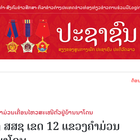
ຳ-ສັງຄົມ
ຂ່າວສືກສາ-ກິລາ
ຂ່າວຕ່າງປະເທດ
ຂ່າວທ່ອງທ່ຽວ
ຂ່າວການຮ່ວມມື
Logi
ຕ້ອນຮັບປີທ່ອງທ
ໍາມ່ວນເຄື່ອນໄຫວສະເໜີຕົວຢູ່ບ້ານນາໂດນ
້ງ ສສຊ ເຂດ 12 ແຂວງຄໍາມ່ວນ