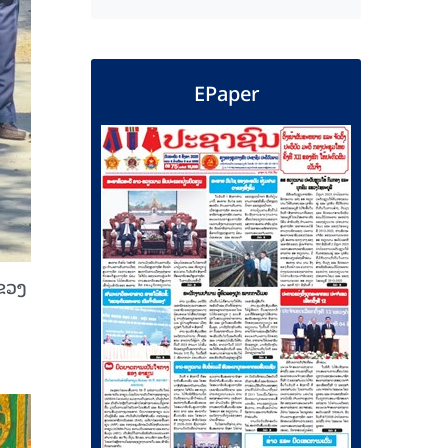
EPaper
ແຂວງ
າ