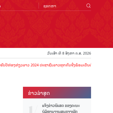
n
ວັນເສົາ ທີ 8 ສິງຫາ ຄ.ສ. 2026
່ຽວລາວ 2024 ປະຊາຊົນລາວທຸກຄົນຈົ່ງພ້ອມເປັນເຈົ້າພາບທີ່ດີ ຕ້ອນຮັບນັກທ່
ຂ່າວ​ລ່າ​ສຸດ
ແຈ້ງຂ່າວພິເສດ ຂອງຄະນະ
ບໍລິຫານງານສູນກາງພັກ