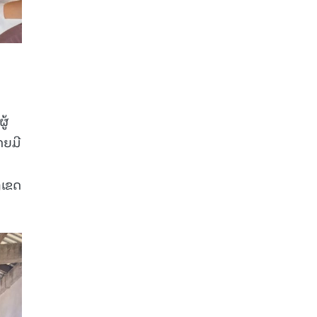
ູ້
ດຍມີ
ງເຂດ