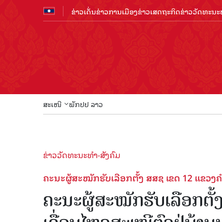
ຂ່າວເດັ່ນ
ຂ່າວການເມືອງ
ຂ່າວເສດຖະກິດ
ຂ່າວວັດທະນະທ
ສະເໜີ
ພັກປປ ລາວ
ຂ່າວວັດທະນະທຳ-ສັງຄົມ
ຄະນະຜູ້ສະໝັກຮັບເລືອກຕັ້ງ ສສຊ ເຂດ 12 ແຂວງຄ
ຄະນະຜູ້ສະໝັກຮັບເລືອກຕັ