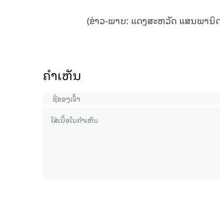
(ຂ່າວ-ພາບ: ແດງສະຫວັດ ແສນພານິດ
ຄໍາເຫັນ