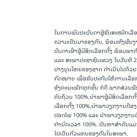
ໃນການພົບປະບັນດາຜູ້ຮັບສະໝັກເລືອກ
ຄວາມເປັນມາຂອງຕົນ, ພ້ອມທັງຜົນງາ
ບັນດາເຜົ່າຜູ້ມີສິດເລືອກຕັ້ງ ພ້ອມ
ແລະ ສະພາປະຊາຊົນແຂວງ ໃນວັນທີ 22 
ປາງບຸນໃຫຍ່ຂອງຊາດ ດໍາເນີນໄປດ້ວຍ
ກົດໝາຍ ເພື່ອຮັບປະກັນໃຫ້ການເລືອກ
ອົງຄະນະພັກທຸກຂັ້ນ ກໍຄື ພາກສ່ວນຮັບ
ຄົບຖ້ວນ 100%,ນໍາພາຜູ້ມີສິດເລືອກຕ
ເລືອກຕັ້ງ 100%,ນໍາພາວຽກງານປ້ອ
ປອດໄພ 100% ແລະ ນໍາພາວຽກງານປ່ອ
ກຳນົດເວລາ 100%. ບັນຫາສໍາຄັນແມ່ນເ
ໄປເປັນຕົວແທນຂອງຕົນໃນສະພາ.