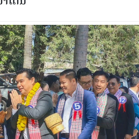
ນນາໂດນ