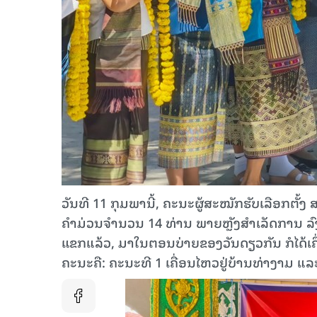
ວັນທີ 11 ກຸມພານີ້, ຄະນະຜູ້ສະໝັກຮັບເລືອກຕັ້
ຄໍາມ່ວນຈໍານວນ 14 ທ່ານ ພາຍຫຼັງສໍາເລັດການ ລ
ແຂກແລ້ວ, ມາໃນຕອນບ່າຍຂອງວັນດຽວກັນ ກໍໄດ້ເຄື
ຄະນະຄື: ຄະນະທີ 1 ເຄື່ອນໄຫວຢູ່ບ້ານທ່າງາມ ແລ