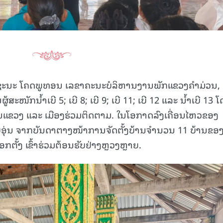
ຊະນະ ໂຄດພູທອນ ເລຂາຄະນະບໍລິຫານງານພັກແຂວງຄໍາມ່ວນ, ຜ
ະໜັກນໍ້າເບີ 5; ເບີ 8; ເບີ 9; ເບີ 11; ເບີ 12 ແລະ ນໍ້າເບີ 13 ໂ
ນແຂວງ ແລະ ເມືອງຮ່ວມຕິດຕາມ. ໃນໂອກາດລົງເຄື່ອນໄຫວຂອງ
ບອຸ່ນ ຈາກບັນດາຕາງໜ້າການຈັດຕັ້ງບ້ານຈໍານວນ 11 ບ້ານຂອ
ລືອກຕັ້ງ ເຂົ້າຮ່ວມຕ້ອນຮັບຢ່າງຫຼວງຫຼາຍ.