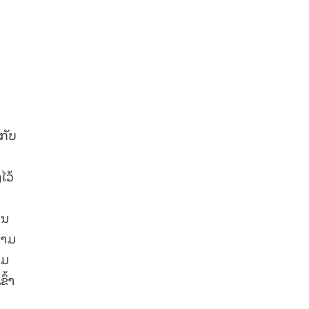
ດ
ກັບ
ໄວ້
ານ
ວາມ
າມ
ົ້າ