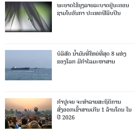
ພະຍາດໄຂ້ຍຸງລາຍລະບາດຢູ່ນະຄອນ
ຊາມໂບ​ອັນກາ ປະເທດຟີລິບປິນ
ບໍລິສັດ ນ້ຳມັນທີ່ໃຫຍ່ທີ່ສຸດ 8 ແຫ່ງ
ຂອງໂລກ ມີກຳໄລມະຫາສານ
ກຳປູເຈຍ ຈະທຳລາຍສະຖິຕິການ
ສົ່ງອອກເຂົ້າສານເກີນ 1 ລ້ານໂຕນ ໃນ
ປີ 2026