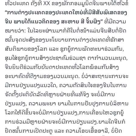
ທົ່ວປະເທດ ຄັ້ງທີ XX ຂອງພັກກອມມູນິດຈີນພາຍໃຕ້ຫົວຂໍ້
“
ການ
ຕ່າງປະເທ
ດ
ຂອງ
ປະເທດ
ໃຫຍ່
ທີ່
ມີ
ສີສັນ
ພິເສດ
ຂອງ
ຈີນ
ພາຍ
ໃຕ້
ແນວ
ຄິດ
ຂອງ
ສະຫາຍ
ສີ
ຈິ້ນ
ຜິງ
”
ທີ່ມີຄວາມ
ໝາຍວ່າ: ໃນໄລຍະຜ່ານມາກໍຄືໃນຕໍ່ໜ້າແມ່ນຈີນສືບຕໍ່ຢຶດ
ໝັ້ນຈຸດປະສົງຂອງນະໂຍບາຍການຕ່າງປະເທດທີ່ຮັກສາ
ສັນຕິພາບຂອງໂລກ ແລະ ຊຸກຍູ້ການພັດທະນາຮ່ວມກັນ,
ສຸມໃສ່ຊຸກຍູ້ການສ້າງປະຊາຄົມຮ່ວມຊາ ຕາກຳມວນມະນຸດ,
ຈີນຍິນດີຮ່ວມກັບບັນດາປະເທດທົ່ວໂລກພ້ອມກັນສ້າງ
ອະນາຄົດທີ່ດີງາມຂອງມວນມະນຸດ. ບໍ່ວ່າສະຖານະການຈະ
ມີການປ່ຽນແປງແນວໃດ, ຄວາມຕັດສິນໃຈຂອງຈີນໃນການ
ຈັດຕັ້ງປະຕິບັດລັດທິຫຼາຍຝ່າຍທີ່ແທ້ຈິງ ຈະບໍ່ມີການ
ປ່ຽນແປງ, ຄວາມພະຍາ ຍາມໃນການປັບປຸງການບໍລິຫານ
ໂລກໃຫ້ດີຂຶ້ນຈະບໍ່ມີການປ່ຽນແປງ,ການເຄື່ອນໄຫວຊຸກຍູ້
ການຮ່ວມມືຫຼາຍຝ່າຍຈະບໍ່ມີການປ່ຽນແປງ.ຍາມໃດຈີນກໍ
ຢຶດໝັ້ນການເປີດປະຕູ ແລະ ຄວາມໂອບເອື້ອອາລີ, ບໍ່ປິດ