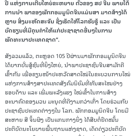
ປີ
ແຫ່ງ
ການ
ເຕີບ
ໃຫຍ່
ຂະຫຍາຍ
ຕົວ
ຂອງ
ສປ
ຈີນ
ພາຍ
ໃຕ້
ການ
ນຳ
ພາ
ຂອງ
ພັກ
ກອມ
ມູ
ນິດ
ຈີນ
ແມ່ນ
ສາ
ມາດ
ສ້າງ
ໄດ້
ຫຼາຍ
ສິ່ງ
ມະຫັດ
ສະຈັນ
ຊຶ່ງ
ເຮັດ
ໃຫ້
ໂລກ
ຮັບ
ຮູ້
ແລະ
ເປັນ
ບົດ
ຮຽນ
ທີ່
ມີ
ຄຸນຄ່າ
ໃຫ້
ແກ່
ປະຊາຊາດ
ອື່ນໆ
ໃນ
ການ
ພັດທະນາ
ປະເທດ
ຊາດ
”.
ສັງລວມແລ້ວ, ຕະຫຼອດ 105 ປີຜ່ານມາພັກກອມມູນິດຈີນ
ໄດ້ບາກບັ່ນສູ້ຊົນທີ່ຍິ່ງໃຫຍ່, ນຳພາປະຊາຊົນຈີນສາມັກຄີ
ເຂົ້າກັນ ເພື່ອຂຽນໜ້າປະຫວັດສາດໃໝ່ໃນຂະບວນການໃໝ່
ແຫ່ງການສ້າງສາປະເທດສັງຄົມນິຍົມທີ່ທັນສະໄໝຢ່າງ
ຮອບດ້ານ ແລະ ເພີ່ມພະລັງແຮງ ໃໝ່ເຂົ້າໃນການສ້າງ
ອະນາຄົດຂອງມວນ ມະນຸດທີ່ດີງາມກວ່າເກົ່າ ໂດຍຮ່ວມກັບ
ປະຊາຊົນປະເທດຕ່າງໆໃນ ໂລກ. ພັກກອມມູນິດຈີນ ໂດຍມີ
ສະຫາຍ ສີ ຈິ້ນຜິງ ເປັນແກນກາງຍິ່ງ ໄດ້ສືບຕໍ່ຢຶດໝັ້ນ
ປະຕິບັດນະໂຍບາຍພື້ນຖານແຫ່ງຊາດ, ເດັດດ່ຽວປະຕິບັດ