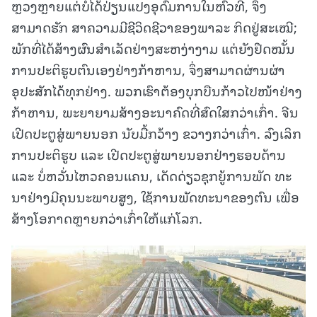
ຫຼວງຫຼາຍແຕ່ບໍ່ໄດ້ປ່ຽນແປງອຸດົມການໃນຫົວທີ, ຈຶ່ງ
ສາມາດຮັກ ສາຄວາມມີຊີວິດຊີວາຂອງພາລະ ກິດຢູ່ສະເໝີ;
ພັກທີ່ໄດ້ສ້າງຜົນສຳເລັດຢ່າງສະຫງ່າງາມ ແຕ່ຍັງຢຶດໝັ້ນ
ການປະຕິຮູບຕົນເອງຢ່າງກ້າຫານ, ຈຶ່ງສາມາດຜ່ານຜ່າ
ອຸປະສັກໄດ້ທຸກຢ່າງ. ພວກເຮົາຕ້ອງບຸກບືນກ້າວໄປໜ້າຢ່າງ
ກ້າຫານ, ພະຍາຍາມສ້າງອະນາຄົດທີ່ສົດໃສກວ່າເກົ່າ. ຈີນ
ເປີດປະຕູສູ່ພາຍນອກ ນັບມື້ກວ້າງ ຂວາງກວ່າເກົ່າ. ລົງເລິກ
ການປະຕິຮູບ ແລະ ເປີດປະຕູສູ່ພາຍນອກຢ່າງຮອບດ້ານ
ແລະ ບໍ່ຫວັ່ນໄຫວຄອນແຄນ, ເດັດດ່ຽວຊຸກຍູ້ການພັດ ທະ
ນາຢ່າງມີຄຸນນະພາບສູງ, ໃຊ້ການພັດທະນາຂອງຕົນ ເພື່ອ
ສ້າງໂອກາດຫຼາຍກວ່າເກົ່າໃຫ້ແກ່ໂລກ.