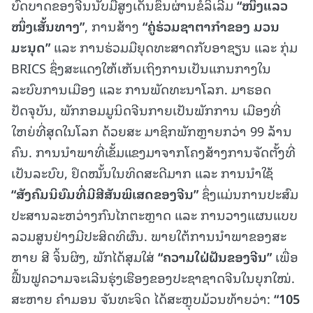
ບົດບາດຂອງຈີນນັບມື້ສູງເດັ່ນຂຶ້ນຜ່ານຂໍ້ລິເລີ່ມ
“
ໜຶ່ງ
ແລວ
ໜຶ່ງ
ເສັ້ນທາງ
”
, ການສ້າງ
“
ຄູ່
ຮ່ວມ
ຊາຕາກຳ
ຂອງ
ມວນ
ມະນຸດ
”
ແລະ ການຮ່ວມມືຍຸດທະສາດກັບອາຊຽນ ແລະ ກຸ່ມ
BRICS ຊຶ່ງສະແດງໃຫ້ເຫັນເຖິງການເປັນແກນກາງໃນ
ລະບົບການເມືອງ ແລະ ການພັດທະນາໂລກ. ມາຮອດ
ປັດຈຸບັນ, ພັກກອມມູນິດຈີນກາຍເປັນພັກການ ເມືອງທີ່
ໃຫຍ່ທີ່ສຸດໃນໂລກ ດ້ວຍສະ ມາຊິກພັກຫຼາຍກວ່າ 99 ລ້ານ
ຄົນ. ການນຳພາທີ່ເຂັ້ມແຂງມາຈາກໂຄງສ້າງການຈັດຕັ້ງທີ່
ເປັນລະບົບ, ຢຶດໝັ້ນໃນທິດສະດີມາກ ແລະ ການນຳໃຊ້
“
ສັງຄົມ
ນິຍົມ
ທີ່
ມີ
ສີສັນ
ພິເສດ
ຂອງ
ຈີນ
”
ຊຶ່ງແມ່ນການປະສົມ
ປະສານລະຫວ່າງກົນໄກຕະຫຼາດ ແລະ ການວາງແຜນແບບ
ລວມສູນຢ່າງມີປະສິດທິຜົນ. ພາຍໃຕ້ການນຳພາຂອງສະ
ຫາຍ ສີ ຈິ້ນຜິງ, ພັກໄດ້ສຸມໃສ່
“
ຄວາມ
ໃຝ່ຝັນ
ຂອງ
ຈີນ
”
ເພື່ອ
ຟື້ນຟູຄວາມຈະເລີນຮຸ່ງເຮືອງຂອງປະຊາຊາດຈີນໃນຍຸກໃໝ່.
ສະຫາຍ ຄຳມອນ ຈັນທະຈິດ ໄດ້ສະຫຼຸບມ້ວນທ້າຍວ່າ:
“105