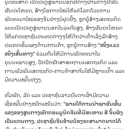
ຍຸດທະສາດ ເປີດປະຕູສູ່ພາຍນອກທີ່ຕ່າງຝ່າຍຕ່າງໄດ້ຮັບ
ຜົນປະໂຫຍດ, ສ້າງໂອກາດໃໝ່ໃຫ້ແກ່ໂລກດ້ວຍການ
ພັດທະນາໃໝ່ຂອງຈີນຢ່າງບໍ່ຢຸດຢັ້ງ, ຊຸກຍູ້ສ້າງເສດຖະກິດ
ແບບເປີດປະຕູສູ່ພາຍນອກໃນລະດັບສູງ, ສ້າງຜົນປະໂຫຍດ
ໃຫ້ແກ່ປະຊາຊົນປະເທດຕ່າງໆໃຫ້ດີກວ່າເກົ່າເລັ່ງລັດສ້າງ
ປະເທດເຂັ້ມແຂງດ້ານການຄ້າ, ຊຸກຍູ້ການສ້າງ
“
ໜ
ຶ່ງ
ແລວ
ໜຶ່ງ
ເສັ້ນທາງ
”
ຮ່ວມກັນໃຫ້ມີການພັດທະນາໃນ
ຄຸນນະພາບສູງ, ປົກປັກຮັກສາສະຖານະເສດຖະກິດ ແລະ
ການພົວພັນເສດຖະກິດ-ການຄ້າສາກົນໃຫ້ມີຫຼາຍເຄົ້າ ແລະ
ມີຄວາມໝັ້ນທ່ຽງ.
ທົ່ວພັກ, ລັດ ແລະ ປະຊາຊົນລາວບັນດາເຜົ່າມີຄວາມ
ເຊື່ອໝັ້ນຢ່າງໜັກແໜ້ນວ່າ:
“
ພາຍ
ໃຕ້
ການ
ນໍາ
ພາ
ອັນ
ເຂັ້ມ
ແຂງຂອງສູນ
ກາງ
ພັກ
ກອມ
ມູ
ນິດ
ຈີນທີ່
ມີ
ສະຫາຍ
ສີ
ຈິ້ນ
ຜິ
ງ
ເປັນ
ແກນ
ກາງ
,
ປະຊາຊົນ
ຈີນ
ອ້າຍ
ນ້ອງຈະ
ສາມາດ
ຍາດ
ໄດ້