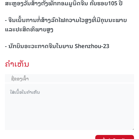
ສະຫຼອງວັນສ້າງຕັ້ງພັກກອມມູນິດຈີນ ຄົບຮອບ105 ປີ
- ຈີນເນັ້ນການກໍ່ສ້າງລົດໄຟຄວາມໄວສູງທີ່ມີຄຸນນະພາບ
ແລະປະສິດທິພາບສູງ
- ນັກບິນອະວະກາດຈີນໃນຍານ
Shenzhou-2
3
ຄໍາເຫັນ