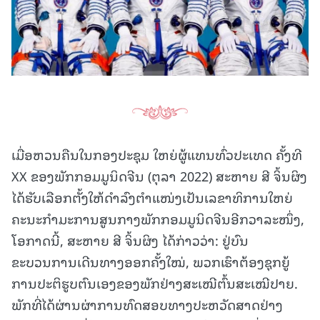
ເມື່ອຫວນຄືນໃນກອງປະຊຸມ ໃຫຍ່ຜູ້ແທນທົ່ວປະເທດ ຄັ້ງທີ
XX ຂອງພັກກອມມູນິດຈີນ (ຕຸລາ 2022) ສະຫາຍ ສີ ຈິ້ນຜິງ
ໄດ້ຮັບເລືອກຕັ້ງໃຫ້ດຳລົງຕຳແໜ່ງເປັນເລຂາທິການໃຫຍ່
ຄະນະກຳມະການສູນກາງພັກກອມມູນິດຈີນອີກວາລະໜຶ່ງ,
ໂອກາດນີ້, ສະຫາຍ ສີ ຈິ້ນຜິງ ໄດ້ກ່າວວ່າ: ຢູ່ບົນ
ຂະບວນການເດີນທາງອອກຄັ້ງໃໝ່, ພວກເຮົາຕ້ອງຊຸກຍູ້
ການປະຕິຮູບຕົນເອງຂອງພັກຢ່າງສະເໝີຕົ້ນສະເໝີປາຍ.
ພັກທີ່ໄດ້ຜ່ານຜ່າການທົດສອບທາງປະຫວັດສາດຢ່າງ