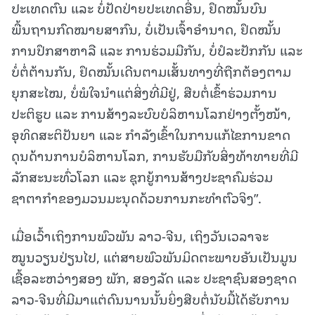
ປະເທດຕົນ ແລະ ບໍ່ປັດປ່າຍປະເທດອື່ນ, ຢຶດໝັ້ນບົນ
ພື້ນຖານກົດໝາຍສາກົນ, ບໍ່ເປັນເຈົ້າອຳນາດ, ຢຶດໝັ້ນ
ການປຶກສາຫາລື ແລະ ການຮ່ວມມືກັນ, ບໍ່ປໍລະປັກກັນ ແລະ
ບໍ່ຕໍ່ຕ້ານກັນ, ຢຶດໝັ້ນເດີນຕາມເສັ້ນທາງທີ່ຖືກຕ້ອງຕາມ
ຍຸກສະໄໝ, ບໍ່ພໍໃຈນຳແຕ່ສິ່ງທີ່ມີຢູ່, ສືບຕໍ່ເຂົ້າຮ່ວມການ
ປະຕິຮູບ ແລະ ການສ້າງລະບົບບໍລິຫານໂລກຢ່າງຕັ້ງໜ້າ,
ອຸທິດສະຕິປັນຍາ ແລະ ກຳລັງເຂົ້າໃນການແກ້ໄຂການຂາດ
ດຸນດ້ານການບໍລິຫານໂລກ, ການຮັບມືກັບສິ່ງທ້າທາຍທີ່ມີ
ລັກສະນະທົ່ວໂລກ ແລະ ຊຸກຍູ້ການສ້າງປະຊາຄົມຮ່ວມ
ຊາຕາກຳຂອງມວນມະນຸດດ້ວຍການກະທຳຕົວຈິງ”.
ເມື່ອເວົ້າເຖິງການພົວພັນ ລາວ-ຈີນ, ເຖິງວັນເວລາຈະ
ໝູນວຽນປ່ຽນໄປ, ແຕ່ສາຍພົວພັນມິດຕະພາບອັນເປັນມູນ
ເຊື້ອລະຫວ່າງສອງ ພັກ, ສອງລັດ ແລະ ປະຊາຊົນສອງຊາດ
ລາວ-ຈີນທີ່ມີມາແຕ່ດົນນານນັ້ນຍິ່ງສືບຕໍ່ນັບມື້ໄດ້ຮັບການ