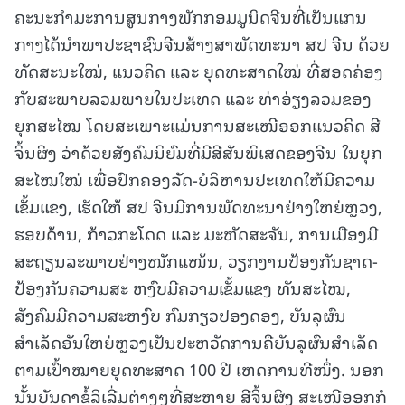
ຄະນະກຳມະການສູນກາງພັກກອມມູນິດຈີນທີ່ເປັນແກນ
ກາງໄດ້ນຳພາປະຊາຊົນຈີນສ້າງສາພັດທະນາ ສປ ຈີນ ດ້ວຍ
ທັດສະນະໃໝ່, ແນວຄິດ ແລະ ຍຸດທະສາດໃໝ່ ທີ່ສອດຄ່ອງ
ກັບສະພາບລວມພາຍໃນປະເທດ ແລະ ທ່າອ່ຽງລວມຂອງ
ຍຸກສະໄໝ ໂດຍສະເພາະແມ່ນການສະເໜີອອກແນວຄິດ ສີ
ຈິ້ນຜິງ ວ່າດ້ວຍສັງຄົມນິຍົມທີ່ມີສີສັນພິເສດຂອງຈີນ ໃນຍຸກ
ສະໄໝໃໝ່ ເພື່ອປົກຄອງລັດ-ບໍລິຫານປະເທດໃຫ້ມີຄວາມ
ເຂັ້ມແຂງ, ເຮັດໃຫ້ ສປ ຈີນມີການພັດທະນາຢ່າງໃຫຍ່ຫຼວງ,
ຮອບດ້ານ, ກ້າວກະໂດດ ແລະ ມະຫັດສະຈັນ, ການເມືອງມີ
ສະຖຽນລະພາບຢ່າງໜັກແໜ້ນ, ວຽກງານປ້ອງກັນຊາດ-
ປ້ອງກັນຄວາມສະ ຫງົບມີຄວາມເຂັ້ມແຂງ ທັນສະໄໝ,
ສັງຄົມມີຄວາມສະຫງົບ ກົມກຽວປອງດອງ, ບັນລຸຜົນ
ສຳເລັດອັນໃຫຍ່ຫຼວງເປັນປະຫວັດການຄືບັນລຸຜົນສຳເລັດ
ຕາມເປົ້າໝາຍຍຸດທະສາດ 100 ປີ ເຫດການທີໜຶ່ງ. ນອກ
ນັ້ນບັນດາຂໍ້ລິເລີ່ມຕ່າງໆທີ່ສະຫາຍ ສີຈິ້ນຜິງ ສະເໜີອອກກໍ