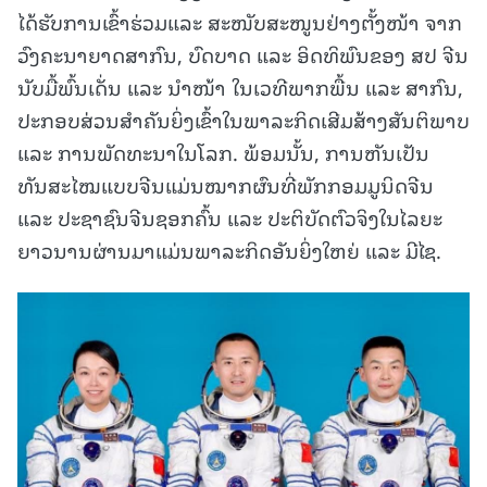
ໄດ້ຮັບການເຂົ້າຮ່ວມແລະ ສະໜັບສະໜູນຢ່າງຕັ້ງໜ້າ ຈາກ
ວົງຄະນາຍາດສາກົນ, ບົດບາດ ແລະ ອິດທິພົນຂອງ ສປ ຈີນ
ນັບມື້ພົ້ນເດັ່ນ ແລະ ນຳໜ້າ ໃນເວທີພາກພື້ນ ແລະ ສາກົນ,
ປະກອບສ່ວນສຳຄັນຍິ່ງເຂົ້າໃນພາລະກິດເສີມສ້າງສັນຕິພາບ
ແລະ ການພັດທະນາໃນໂລກ. ພ້ອມນັ້ນ, ການຫັນເປັນ
ທັນສະໄໝແບບຈີນແມ່ນໝາກຜົນທີ່ພັກກອມມູນິດຈີນ
ແລະ ປະຊາຊົນຈີນຊອກຄົ້ນ ແລະ ປະຕິບັດຕົວຈິງໃນໄລຍະ
ຍາວນານຜ່ານມາແມ່ນພາລະກິດອັນຍິ່ງໃຫຍ່ ແລະ ມີໄຊ.