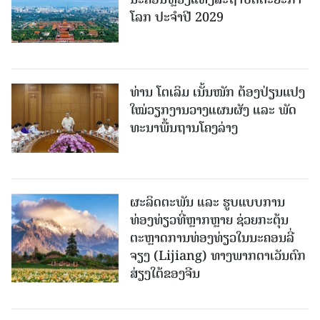
ໂລກ ປະຈຳປີ 2029
ທ່ານ ໂຕ​ເລິມ ເນັ້ນໜັກ ຕ້ອງ​ປ່ຽນ​ແປງ​
ໃໝ່​ວຽກ​ງານ​ວາງ​ແຜນ​ຜັງ ແລະ ​ພັດ​
ທະ​ນາ​ພື້ນ​ຖານ​ໂຄງ​ລ່າງ
ຜະລິດຕະພັນ ແລະ ຮູບແບບການ
ທ່ອງທ່ຽວທີ່ຫຼາກຫຼາຍ ຊ່ວຍກະຕຸ້ນ
ຕະຫຼາດການທ່ອງທ່ຽວໃນນະຄອນລີ່
ຈຽງ (Lijiang) ທາງພາກຕາເວັນຕົກ
ສ່ຽງໃຕ້ຂອງຈີນ