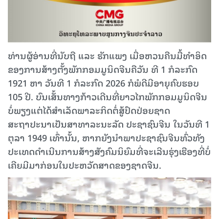
ທ່ານ​ຜູ້​ອ່ານ​ທີ່​ນັບຖື​ ແລະ​ ຮັກແພງ ເມື່ອ​ຫວນ​ຄືນ​ມື້​ທຳອິດ​
ຂອງ​ການ​ສ້າງຕັ້ງ​ພັກ​ກອມ​ມູ​ນິດ​ຈີນຄືວັນ ​ທີ 1 ກໍລະກົດ
1921 ຫາ ​ວັນ​ທີ 1 ກໍລະກົດ 2026 ກໍ​ພໍດີ​ມີ​ອາຍຸ​ຄົບຮອບ
105 ປີ. ບົນ​ເສັ້ນທາງ​ກ້າວ​ເດີນ​ທີ່​ຍາວ​ໄກພັກ​ກອມ​ມູ​ນິດ​ຈີນ​
ບໍ່​ພຽງ​ແຕ່​ໄດ້​ສຳເລັດ​ພາລະກິດ​ຕໍ່ສູ້​ປົດ​ປ່ອຍ​ຊາດ ​
ສະຖາປະນາ​ເປັນ​ສາ​ທາ​ລະນະ​ລັດ ​ປະຊາຊົນ​ຈີນ ໃນ​ວັນ​ທີ 1
ຕຸລາ 1949 ເທົ່າ​ນັ້ນ, ຫາກ​ຍັງ​ນຳພາ​ປະຊາຊົນ​ຈີນ​ທົ່ວ​ທັງ​
ປະເທດ​ດຳເນີນ​ການ​ສ້າງ​ສັງຄົມ​ນິຍົມ​ທີ່​ຈະເລີນ​ຮຸ່ງເຮືອງ​ທີ່​ບໍ່​
ເຄີຍ​ມີ​ມາ​ກ່ອນ​ໃນ​ປະຫວັດສາດ​ຂອງ​ຊາດ​ຈີນ.