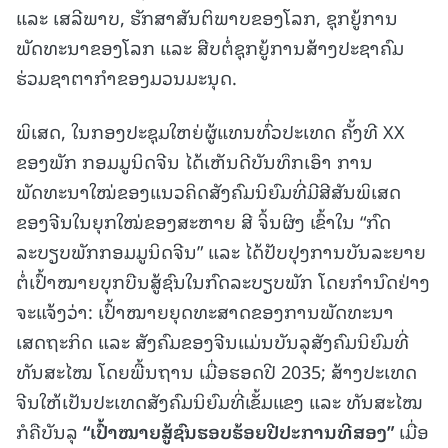
ແລະ ເສລີພາບ, ຮັກສາສັນຕິພາບຂອງໂລກ, ຊຸກຍູ້ການ
ພັດທະນາຂອງໂລກ ແລະ ສືບຕໍ່ຊຸກຍູ້ການສ້າງປະຊາຄົມ
ຮ່ວມຊາຕາກຳຂອງມວນມະນຸດ.
ພິເສດ, ໃນກອງປະຊຸມໃຫຍ່ຜູ້ແທນທົ່ວປະເທດ ຄັ້ງທີ XX
ຂອງພັກ ກອມມູນິດຈີນ ໄດ້ເຫັນດີບັນທຶກເອົາ ການ
ພັດທະນາໃໝ່ຂອງແນວຄິດສັງຄົມນິຍົມທີ່ມີສີສັນພິເສດ
ຂອງຈີນໃນຍຸກໃໝ່ຂອງສະຫາຍ ສີ ຈິ້ນຜິງ ເຂົ້າໃນ “ກົດ
ລະບຽບພັກກອມມູນິດຈີນ” ແລະ ໄດ້ປັບປຸງການບັນລະຍາຍ
ຕໍ່ເປົ້າໝາຍບຸກບືນສູ້ຊົນໃນກົດລະບຽບພັກ ໂດຍກຳນົດຢ່າງ
ຈະແຈ້ງວ່າ: ເປົ້າໝາຍຍຸດທະສາດຂອງການພັດທະນາ
ເສດຖະກິດ ແລະ ສັງຄົມຂອງຈີນແມ່ນບັນລຸສັງຄົມນິຍົມທີ່
ທັນສະໄໝ ໂດຍພື້ນຖານ ເມື່ອຮອດປີ 2035; ສ້າງປະເທດ
ຈີນໃຫ້ເປັນປະເທດສັງຄົມນິຍົມທີ່ເຂັ້ມແຂງ ແລະ ທັນສະໄໝ
ກໍຄືບັນລຸ
“
ເປົ້າ
ໝາຍ
ສູ້
ຊົນ
ຮອບ
ຮ້ອຍ
ປີ
ປະການ
ທີ
ສອງ
”
ເມື່ອ