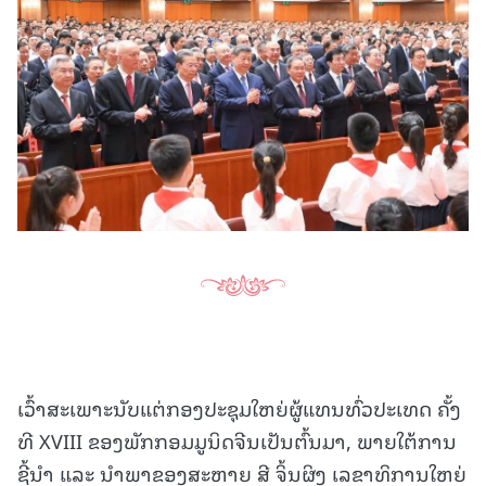
ເວົ້າສະເພາະນັບແຕ່ກອງປະຊຸມໃຫຍ່ຜູ້ແທນທົ່ວປະເທດ ຄັ້ງ
ທີ XVIII ຂອງພັກກອມມູນິດຈີນເປັນຕົ້ນມາ, ພາຍໃຕ້ການ
ຊີ້ນຳ ແລະ ນຳພາຂອງສະຫາຍ ສີ ຈິ້ນຜິງ ເລຂາທິການໃຫຍ່