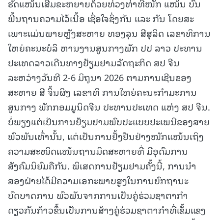
ຮັດແໜ້ນເສີມຂະຫຍາຍດ້ວຍທ່ວງທ່າທີ່ໜັກ ແໜ້ນ ບົນ
ພື້ນຖານຄວາມໄວ້ເນື້ອ ເຊື່ອໃຈຊຶ່ງກັນ ແລະ ກັນ ໂດຍສະ
ເພາະແມ່ນພາຍຫຼັງສະຫາຍ ທອງລຸນ ສີສຸລິດ ເລຂາທິການ
ໃຫຍ່ຄະນະບໍລິ ຫານງານສູນກາງພັກ ປປ ລາວ ປະທານ
ປະເທດລາວເດີນທາງຢ້ຽມຢາມລັດຖະກິດ ສປ ຈີນ
ລະຫວ່າງວັນທີ 2-6 ມິຖຸນາ 2026 ຕາມການເຊີນຂອງ
ສະຫາຍ ສີ ຈິ້ນຜິງ ເລຂາທິ ການໃຫຍ່ຄະນະກຳມະການ
ສູນກາງ ພັກກອມມູນິດຈີນ ປະທານປະເທດ ແຫ່ງ ສປ ຈີນ.
ບໍ່ພຽງແຕ່ເປັນການຢ້ຽມຢາມພົບປະແບບປະເພນີຂອງສາຍ
ພົວພັນເທົ່ານັ້ນ, ແຕ່ເປັນການຢັ້ງຢືນຢ່າງໜັກແໜ້ນເຖິງ
ຄວາມສະໜິດແໜ້ນຖານມິດສະຫາຍທີ່ ມີອຸດົມການ
ສັງຄົມນິຍົມຄືກັນ. ພິເສດການຢ້ຽມຢາມຄັ້ງນີ້, ການນຳ
ສອງຝ່າຍໄດ້ມີຄວາມເອກະພາບສູງໃນການຍົກຖານະ
ບົດບາດການ ພົວພັນຈາກການເປັນຄູ່ຮ່ວມຊາຕາກຳ
ດຽວກັນກ້າວຂຶ້ນເປັນການສ້າງຄູ່ຮ່ວມຊາຕາກຳທີ່ເຂັ້ມແຂງ