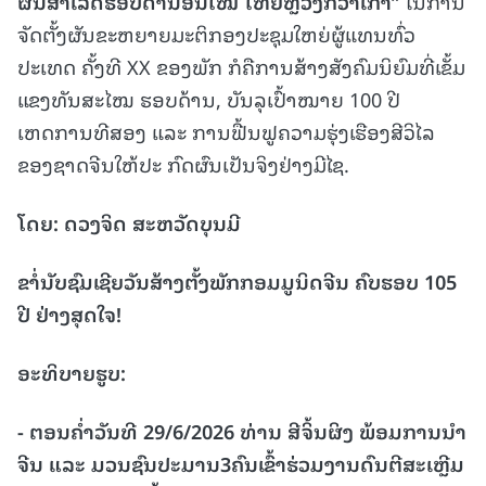
ຜົນ
ສໍາ
ເລັດ
ຮອບດ້ານ
ອັນ
ໃໝ່
ໃຫຍ່
ຫຼວງ
ກວ່າ
ເກົ່າ
”
ໃນການ
ຈັດຕັ້ງຜັນຂະຫຍາຍມະຕິກອງປະຊຸມໃຫຍ່ຜູ້ແທນທົ່ວ
ປະເທດ ຄັ້ງທີ XX ຂອງພັກ ກໍຄືການສ້າງສັງຄົມນິຍົມທີ່ເຂັ້ມ
ແຂງທັນສະໄໝ ຮອບດ້ານ, ບັນລຸເປົ້າໝາຍ 100 ປີ
ເຫດການທີສອງ ແລະ ການຟື້ນຟູຄວາມຮຸ່ງເຮືອງສີວິໄລ
ຂອງຊາດຈີນໃຫ້ປະ ກົດຜົນເປັນຈິງຢ່າງມີໄຊ.
ໂດຍ
:
ດວງ
ຈິດ
ສະ
ຫວັດ
ບຸນ
ມີ
ຂາໍ່ນັບຊົມເຊີຍວັນສ້າງຕັ້ງພັກກອມມູນິດຈີນ ຄົບຮອບ 105
ປີ ຢ່າງສຸດໃຈ!
ອະທິບາຍຮູບ:
- ຕອນຄໍ່າວັນທີ 29/6/2026 ທ່ານ ສີຈິ້ນຜິງ ພ້ອມການນຳ
ຈີນ ແລະ ມວນຊົນປະມານ3ຄົນເຂົ້າຮ່ວມງານດົນຕີສະເຫຼີມ