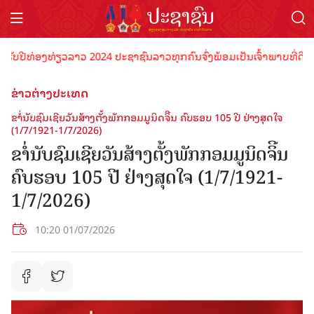
ອງທ່ຽວລາວ 2024 ປະຊາຊົນລາວທຸກຄົນຈົ່ງພ້ອມເປັນເຈົ້າພາບທີ່ດີ ຕ້ອນຮັບນັ
ຂ່າວຕ່າງປະເທດ
ຂາໍ່ນັບຊົມເຊີຍວັນສ້າງຕັ້ງພັກກອມມູນິດຈິີນ ຄົບຮອບ 105 ປີ ຢ່າງສຸດໃຈ
(1/7/1921-1/7/2026)
ຂາໍ່ນັບຊົມເຊີຍວັນສ້າງຕັ້ງພັກກອມມູນິດຈິີນ
ຄົບຮອບ 105 ປີ ຢ່າງສຸດໃຈ (1/7/1921-
1/7/2026)
10:20 01/07/2026