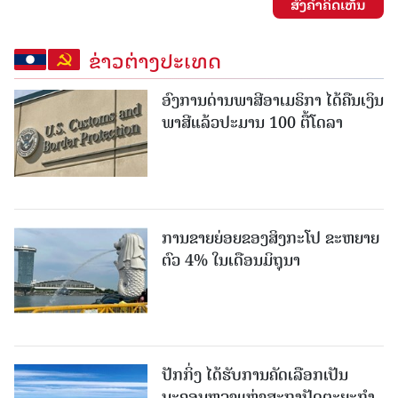
ສົ່ງຄໍາຄິດເຫັນ
ຂ່າວຕ່າງປະເທດ
ອົງການດ່ານພາສີອາເມຣິກາ ໄດ້ຄືນເງິນ
ພາສີແລ້ວປະມານ 100 ຕື້ໂດລາ
ການຂາຍຍ່ອຍຂອງສິງກະໂປ ຂະຫຍາຍ
ຕົວ 4% ໃນເດືອນມິຖຸນາ
ປັກກິ່ງ ໄດ້ຮັບການຄັດເລືອກເປັນ
ນະຄອນຫຼວງແຫ່ງສະຖາປັດຕະຍະກຳ