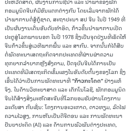
ປະຫວັດສາດ, ຜົນງານການຊີ້ນຳ ແລະ ນຳພາຂອງພັກ
ກອມມູນິດຈີນກໍມີອັນແຕກຕ່າງກັນ ໂດຍເລີ່ມຈາກພັກໄດ້
ນຳພາການຕໍ່ສູ້ກູ້ຊາດ, ສະຖາປະນາ ສປ ຈີນ ໃນປີ 1949 ທີ່
ເປັນຜົນງານເດັ່ນອັນດັບທຳອິດ, ກ້າວຂຶ້ນນຳພາການເປີດ
ປະຕູສູ່ໂລກພາຍນອກ ໃນປີ 1978 ຊຶ່ງເປັນຈຸດປ່ຽນທີ່ເຮັດໃຫ້
ຈີນກ້າວຂຶ້ນສູ່ເວທີພາກພື້ນ ແລະ ສາກົນ. ຈາກນັ້ນກໍໄດ້ສືບ
ຕໍ່ພັດທະນາເສດຖະກິດຈາກປະເທດທີ່ຜ່ານຜ່າຄວາມ
ທຸກຍາກລຳບາກຫຼັງສົງຄາມ, ປັດຈຸບັນຈີນໄດ້ກາຍເປັນ
ປະເທດທີ່ມີເສດຖະກິດເຂັ້ມແຂງໃນອັນດັບຕົ້ນໆຂອງໂລກ ຊຶ່ງ
ເອີ້ນໄດ້ວ່າເປັນການພັດທະນາທີ່
“
ກ້າວ
ກະ
ໂດດ
”
ຢ່າງແທ້
ຈິງ. ໃນດ້ານວິທະຍາສາດ ແລະ ເຕັກໂນໂລຊີ, ພັກກອມມູນິດ
ຈີນໄດ້ສ້າງສິ່ງມະຫັດສະຈັນທີ່ໂລກຍອມຮັບຜ່ານໂຄງການ
ລະດັບສາ ກົນເຊັ່ນ: ໂຄງການອະວະກາດ, ດາວທຽມ, ລົດໄຟ
ຄວາມໄວສູງ, ການຫັນເປັນດີຈີຕອນ ແລະ ການພັດທະນາ
ປັນຍາປະດິດ (AI) ແລະ ດ້ານການພົວພັນຕ່າງປະເທດ,