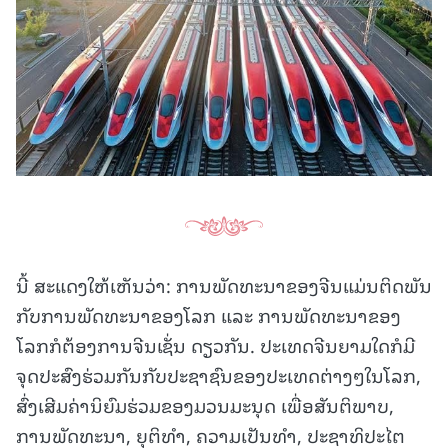
ນີ້ ສະແດງໃຫ້ເຫັນວ່າ: ການພັດທະນາຂອງຈີນແມ່ນຕິດພັນ
ກັບການພັດທະນາຂອງໂລກ ແລະ ການພັດທະນາຂອງ
ໂລກກໍຕ້ອງການຈີນເຊັ່ນ ດຽວກັນ. ປະເທດຈີນຍາມໃດກໍມີ
ຈຸດປະສົງຮ່ວມກັນກັບປະຊາຊົນຂອງປະເທດຕ່າງໆໃນໂລກ,
ສົ່ງເສີມຄ່ານິຍົມຮ່ວມຂອງມວນມະນຸດ ເພື່ອສັນຕິພາບ,
ການພັດທະນາ, ຍຸຕິທຳ, ຄວາມເປັນທຳ, ປະຊາທິປະໄຕ