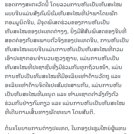
ຮອດກາງສະຕະວັດນີ້ ໂດຍລວມການຫັນເປັນທັນສະໄໝ
ແບບຈີນແມ່ນສັງຄົມນິຍົມທັນສະໄໝທີ່ນຳພາໂດຍພັກ
ກອມມູນິດຈີນ, ມີຈຸດພິເສດຮ່ວມຂອງການຫັນເປັນ
ທັນສະໄໝຂອງປະເທດຕ່າງໆ, ຍິ່ງມີສີສັນພິເສດຂອງຈີນທີ່
ສອດຄ່ອງກັບສະພາບຕົວຈິງຂອງປະເທດຈີນ, ການຫັນເປັນ
ທັນສະໄໝແບບຈີນແມ່ນການຫັນເປັນທັນສະໄໝທີ່ກວມ
ເອົາປະຊາກອນຈຳນວນຫຼວງຫຼາຍ, ແມ່ນການຫັນເປັນ
ທັນສະໄໝທີ່ປະຊາຊົນຮັ່ງມີຮ່ວມກັນທຸກຖ້ວນໜ້າ, ແມ່ນ
ການຫັນເປັນທັນສະໄໝທີ່ມີອະລິຍະທຳດ້ານວັດຖຸ ແລະ
ອະລິຍະທຳດ້ານຈິດໃຈປະສົມປະສານກັນ, ແມ່ນການຫັນ
ເປັນທັນສະໄໝທີ່ມະນຸດ ແລະ ທຳມະຊາດດຳລົງຄົງຕົວ
ຮ່ວມກັນຢ່າງກົມກຽວ ແລະ ແມ່ນການຫັນເປັນທັນສະໄໝ
ທີ່ເດີນຕາມເສັ້ນທາງພັດທະນາ ໂດຍສັນຕິ.
ຕໍ່ນະໂຍບາຍການຕ່າງປະເທດ, ໃນກອງປະຊຸມໃຫຍ່ຜູ້ແທນ