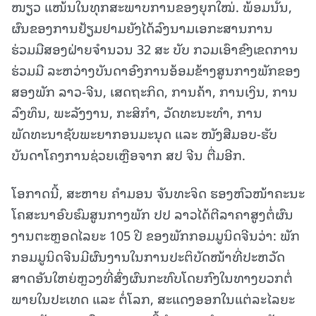
ໜຽວ ແໜ້ນໃນທຸກສະພາບການຂອງຍຸກໃໝ່. ພ້ອມນັ້ນ,
ຜົນຂອງການຢ້ຽມຢາມຍັງໄດ້ລົງນາມເອກະສານການ
ຮ່ວມມືສອງຝ່າຍຈຳນວນ 32 ສະ ບັບ ກວມເອົາຂົງເຂດການ
ຮ່ວມມື ລະຫວ່າງບັນດາອົງການອ້ອມຂ້າງສູນກາງພັກຂອງ
ສອງພັກ ລາວ-ຈີນ, ເສດຖະກິດ, ການຄ້າ, ການເງິນ, ການ
ລົງທຶນ, ພະລັງງານ, ກະສິກຳ, ວັດທະນະທຳ, ການ
ພັດທະນາຊັບພະຍາກອນມະນຸດ ແລະ ໜັງສືມອບ-ຮັບ
ບັນດາໂຄງການຊ່ວຍເຫຼືອຈາກ ສປ ຈີນ ຕື່ມອີກ.
ໂອກາດນີ້, ສະຫາຍ ຄຳມອນ ຈັນທະຈິດ ຮອງຫົວໜ້າຄະນະ
ໂຄສະນາອົບຮົມສູນກາງພັກ ປປ ລາວໄດ້ຕີລາຄາສູງຕໍ່ຜົນ
ງານຕະຫຼອດໄລຍະ 105 ປີ ຂອງພັກກອມມູນິດຈີນວ່າ: ພັກ
ກອມມູນິດຈີນມີຜົນງານໃນການປະຕິບັດໜ້າທີ່ປະຫວັດ
ສາດອັນໃຫຍ່ຫຼວງທີ່ສົ່ງຜົນກະທົບໂດຍກົງໃນທາງບວກຕໍ່
ພາຍໃນປະເທດ ແລະ ຕໍ່ໂລກ, ສະແດງອອກໃນແຕ່ລະໄລຍະ