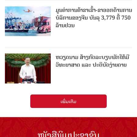
ມູນຄ່າການຄ້າຂາເຂົ້າ-ຂາອອກດ້ານການ
ບໍລິການຂອງຈີນ ບັນລຸ 3,779 ຕື້ 750
ລ້ານຢວນ
ຫວຽດນາມ ສ້າງກົດລະບຽບພັກໃຫ້ມີ
ວິທະຍາສາດ ແລະ ປະຕິບັດງ່າຍດາຍ
ເພີ່ມເຕີມ
ໜັງສືພິມປະຊາຊົນ