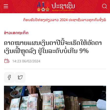
ຕ້ອນຮັບປີທ່ອງທ່ຽວລາວ 2024 ປະຊາຊົນລາວທຸກຄົນຈົ່ງພ້ອມເປັນເ
ຂ່າວເສດຖະກິດ
ຄາດໝາຍແຜນເງິນຕາປີນີ້ຈະເຮັດໃຫ້ອັດຕາ
ເງິນເຟີ້ຫຼຸດລົງ ຢູ່ໃນລະດັບບໍ່ເກີນ 9%
14:23 06/02/2024