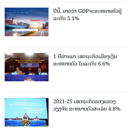
ປີນີ້, ຄາດວ່າ GDPຈະຂະຫຍາຍຕົວຢູ່
ລະດັບ 5.1%
1 ປີຜ່ານມາ ເສດຖະກິດເມືອງເງິນ
ຂະຫຍາຍຕົວ ໃນລະດັບ 6.6%
2021-25 ເສດຖະກິດຂອງແຂວງ
ວຽງຈັນ ຂະຫຍາຍຕົວສະເລ່ຍ 4.8%.