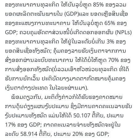
ຂອງທະນາຄານທຸລະກິດ ໃຫ້ບັນລຸບໍ່ຫຼຸດ 85% ຂອງລວມ
ຍອດຜະລິດຕະພັນພາຍໃນ (GDP)ແລະ ຍອດເຫຼືອສິນເຊື່ອ
ຂອງຂະແໜງການທະນາຄານ ໃຫ້ບັນລຸບໍ່ຫຼຸດ 65% ຂອງ
GDP; ຄວບຄຸມອັດຕາສ່ວນໜີ້ບໍ່ເກີດດອກອອກຜົນ (NPLs)
ຂອງທະນາຄານທຸລະກິດ ໃຫ້ຢູ່ໃນລະດັບບໍ່ເກີນ 3% ຂອງ
ຍອດສິນເຊື່ອທັງໝົດ; ຄຸ້ມຄອງລາຍຮັບເງິນຕາຈາກການ
ສົ່ງອອກຜ່ານລະບົບທະນາຄານ ໃຫ້ໄດ້ບໍ່ໃຫ້ຫຼຸດ 70% ຂອງ
ການສົ່ງອອກທັງໝົດ(ບໍ່ລວມເອົາຫົວໜ່ວຍທຸລະກິດ ທີ່ໄດ້
ຮັບການຍົກເວັ້ນ ປະຕິບັດບາງມາດຕາກົດໝາຍຄຸ້ມຄອງ
ເງິນຕາຕ່າງປະເທດ ໃນໄລຍະຜ່ານມາ).
ພ້ອມດຽວກັນ, ມະຕິດັ່ງກ່າວກໍໄດ້ຮັບຮອງຄາດໝາຍ
ການດຸ້ນດ່ຽງແຜນງົບປະມານ ຊຶ່ງມີການຄາດຄະເນລາຍຮັບ
ງົບປະມານທັງໝົດ ແມ່ນໃຫ້ໄດ້ 50.107 ຕື້ກີບ, ປະມານ
17% ຂອງ GDP; ຄາດຄະເນລາຍຈ່າຍທັງໝົດຈະຢູ່ໃນ
ລະດັບ 58.914 ຕື້ກີບ, ປະມານ 20% ຂອງ GDP;