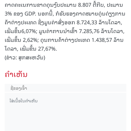
ຄາດຄະເນການຂາດດຸນງົບປະມານ 8.807 ຕື້ກີບ, ປະມານ
3% ຂອງ GDP. ນອກນີ້, ກໍຮັບຮອງຄາດໝາຍດຸ່ນດ່ຽງການ
ຄ້າຕ່າງປະເທດ ຊຶ່ງມູນຄ່າສົ່ງອອກ 8.724,33 ລ້ານໂດລາ,
ເພີ່ມຂຶ້ນ6,07%; ມູນຄ່າການນໍາເຂົ້າ 7.285,76 ລ້ານໂດລາ,
ເພີ່ມຂຶ້ນ 2,62%; ດຸນການຄ້າຕ່າງປະເທດ 1.438,57 ລ້ານ
ໂດລາ, ເພີ່ມຂຶ້ນ 27,67%.
(ຂ່າວ: ສຸກສະຫວັນ)
ຄໍາເຫັນ