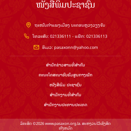
ໜັງສືພິມປະຊາຊົນ
ຖະໜົນກຳແພງເມືອງ ນະຄອນຫຼວງວຽງຈັນ
ໂທລະສັບ: 021336111 - ແຟັກ: 021336113
ອີເມວ:
pasaxonn@yahoo.com
ສຳ​ນັກ​ຂ່າວ​ສານ​ທີ່​ສຳ​ຄັນ​
ຄະນະໂຄສະນາອົບຮົມ​ສູນ​ກາງ​ພັກ
ໜັງສືພິມ ປະ​ຊາ​ຊົນ
ສຳ​ນັກ​ງານ​ທີ່​ສຳ​ຄັນ
ສຳ​ນັກ​ງານ​ປະ​ທານ​ປະ​ເທດ
ລິຂະສິດ ©2026 www.pasaxon.org.la. ສະຫງວນໄວ້ເຊິງສິດ
ທັງຫມົດ