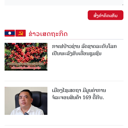
ສົ່ງຄໍາຄິດເຫັນ
ຂ່າວເສດຖະກິດ
ກາເຟປ່າວຊ່ານ ລົດຊາດລະດັບໂລກ
ເປັນພະລັງຂັບເຄື່ອນຊຸມຊົນ
ເມືອງໄຊເສດຖາ ມີມູນຄ່າການ
ຈໍລະຈອນສິນຄ້າ 169 ຕື້ກີບ.