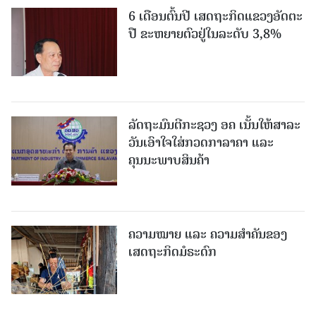
6 ເດືອນຕົ້ນປີ ເສດຖະກິດແຂວງອັດຕະ
ປື ຂະຫຍາຍຕົວຢູ່ໃນລະດັບ 3,8%
ລັດຖະມົນຕີກະຊວງ ອຄ ເນັ້ນໃຫ້ສາລະ
ວັນເອົາໃຈໃສ່ກວດກາລາຄາ ແລະ
ຄຸນນະພາບສິນຄ້າ
ຄວາມໝາຍ ແລະ ຄວາມສໍາຄັນຂອງ
ເສດຖະກິດມໍຣະດົກ