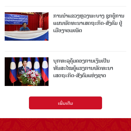
ການນຳແຂວງຫຼວງພະບາງ ຊຸກຍູ້ການ
ແຜນພັດທະນາເສດຖະກິດ-ສັງຄົມ ຢູ່
ເມືອງຈອມເພັດ
ບຸກທະລຸຄຸ້ມຄອງການເງິນເປັນ
ທັນສະໄໝຍູ້ແຮງການພັດທະນາ
ເສດຖະກິດ-ສັງຄົມແຫ່ງຊາດ
ເພີ່ມເຕີມ