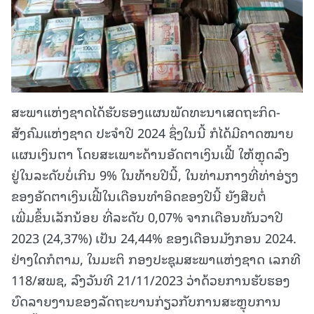
ສະພາແຫ່ງຊາດໄດ້ຮັບຮອງແຜນພັດທະນາເສດຖະກິດ-
ສັງຄົມແຫ່ງຊາດ ປະຈໍາປີ 2024 ຊຶ່ງໃນນີ້ ກໍໄດ້ມີຄາດໝາຍ
ແຜນເງິນຕາ ໂດຍສະເພາະດ້ານອັດຕາເງິນເຟີ້ ໃຫ້ຫຼຸດລົງ
ຢູ່ໃນລະດັບບໍ່ເກີນ 9% ໃນທ້າຍປີນີ້, ໃນທ່າມກາງທີ່ທ່າອ່ຽງ
ຂອງອັດຕາເງິນເຟີ້ໃນເດືອນທໍາອິດຂອງປີນີ້ ຍັງສືບຕໍ່
ເພີ່ມຂຶ້ນເລັກນ້ອຍ ທີ່ລະດັບ 0,07% ຈາກເດືອນທັນວາປີ
2023 (24,37%) ເປັນ 24,44% ຂອງເດືອນມັງກອນ 2024.
ຢ່າງໃດກໍຕາມ, ໃນມະຕິ ກອງປະຊຸມສະພາແຫ່ງຊາດ ເລກທີ
118/ສພຊ, ລົງວັນທີ 21/11/2023 ວ່າດ້ວຍການຮັບຮອງ
ບົດລາຍງານຂອງລັດຖະບານກ່ຽວກັບການສະຫຼຸບການ