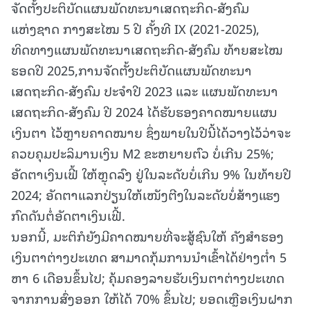
ຈັດຕັ້ງປະຕິບັດແຜນພັດທະນາເສດຖະກິດ-ສັງຄົມ
ແຫ່ງຊາດ ກາງສະໄໝ 5 ປີ ຄັ້ງທີ IX (2021-2025),
ທິດທາງແຜນພັດທະນາເສດຖະກິດ-ສັງຄົມ ທ້າຍສະໄໝ
ຮອດປີ 2025,ການຈັດຕັ້ງປະຕິບັດແຜນພັດທະນາ
ເສດຖະກິດ-ສັງຄົມ ປະຈໍາປີ 2023 ແລະ ແຜນພັດທະນາ
ເສດຖະກິດ-ສັງຄົມ ປີ 2024 ໄດ້ຮັບຮອງຄາດໝາຍແຜນ
ເງິນຕາ ໄວ້ຫຼາຍຄາດໝາຍ ຊຶ່ງພາຍໃນປີນີ້ໄດ້ວາງໄວ້ວ່າຈະ
ຄວບຄຸມປະລິມານເງິນ M2 ຂະຫຍາຍຕົວ ບໍ່ເກີນ 25%;
ອັດຕາເງິນເຟີ້ ໃຫ້ຫຼຸດລົງ ຢູ່ໃນລະດັບບໍ່ເກີນ 9% ໃນທ້າຍປີ
2024; ອັດຕາແລກປ່ຽນໃຫ້ເໜັງຕີງໃນລະດັບບໍ່ສ້າງແຮງ
ກົດດັນຕໍ່ອັດຕາເງິນເຟີ້.
ນອກນີ້, ມະຕິກໍຍັງມີຄາດໝາຍທີ່ຈະສູ້ຊົນໃຫ້ ຄັງສໍາຮອງ
ເງິນຕາຕ່າງປະເທດ ສາມາດກຸ້ມການນໍາເຂົ້າໄດ້ຢ່າງຕໍ່າ 5
ຫາ 6 ເດືອນຂຶ້ນໄປ; ຄຸ້ມຄອງລາຍຮັບເງິນຕາຕ່າງປະເທດ
ຈາກການສົ່ງອອກ ໃຫ້ໄດ້ 70% ຂຶ້ນໄປ; ຍອດເຫຼືອເງິນຝາກ