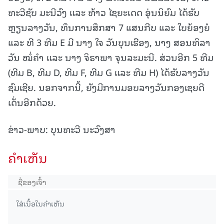
ທະວີຊັບ ມະນີວົງ ແລະ ທ້າວ ໄຊຍະເດດ ອຸ່ນນິຍົມ ໄດ້ຮັບ
ຫຼຽນລາງວັນ, ທຶນການສຶກສາ 7 ແສນກີບ ແລະ ໃບຍ້ອງຍໍ
ແລະ ທີ 3 ທີມ E ມີ ນາງ ໃຈ ວັນບຸນເຮືອງ, ນາງ ສອນທິລາ
ວັນ ໝໍ່ຄໍາ ແລະ ນາງ ຈິຣາພາ ຈຸນລະມະນີ. ສ່ວນອີກ 5 ທີມ
(ທີມ B, ທີມ D, ທີມ F, ທີມ G ແລະ ທີມ H) ໄດ້ຮັບລາງວັນ
ຊົມເຊີຍ. ນອກຈາກນີ້, ຍັງມີການມອບລາງວັນກອງເຊຍດີ
ເດັ່ນອີກດ້ວຍ.
ຂ່າວ-ພາບ: ບຸນທະວີ ນະວົງສາ
ຄໍາເຫັນ