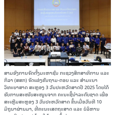
ສາມອົງການຈັດຕັ້ງມະຫາຊົນ ກະຊວງສຶກສາທິການ ແລະ
ກິລາ (ສສກ) ຈັດແຂ່ງຂັນຖາມ-ຕອບ ແລະ ສໍາມະນາ
ວິທະຍາສາດ ສະຫຼອງ 3 ວັນປະຫວັດສາດປີ 2025 ໂດຍໄດ້
ຮັບການສະໜັບສະໜູນຈາກ ຄະນະຊີ້ນຳລະດັບຊາດ ເພື່ອ
ສະເຫຼີມສະຫຼອງ 3 ວັນປະຫວັດສາດ ຂຶ້ນເມື່ອວັນທີ 10
ມິຖຸນາຜ່ານມາ, ທີ່ຄະນະເສດຖະສາດ ແລະ ບໍລິຫານ