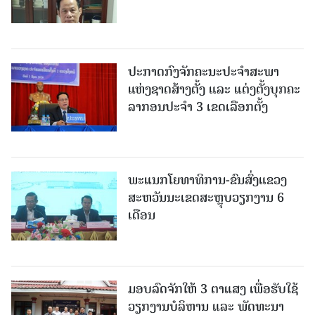
ປະກາດກົງຈັກຄະນະປະຈໍາສະພາ
ແຫ່ງຊາດສ້າງຕັ້ງ ແລະ ແຕ່ງຕັ້ງບຸກຄະ
ລາກອນປະຈໍາ 3 ເຂດເລືອກຕັ້ງ
ພະແນກໂຍທາທິການ-ຂົນສົ່ງແຂວງ
ສະຫວັນນະເຂດສະຫຼຸບວຽກງານ 6
ເດືອນ
ມອບລົດຈັກໃຫ້ 3 ຕາແສງ ເພື່ອຮັບໃຊ້
ວຽກງານບໍລິຫານ ແລະ ພັດທະນາ