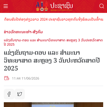
້ອນຮັບປີທ່ອງທ່ຽວລາວ 2024 ປະຊາຊົນລາວທຸກຄົນຈົ່ງພ້ອມເປັນເຈົ້າພາບທີ່ດີ
ຂ່າວວັດທະນະທຳ-ສັງຄົມ
ແຂ່ງຂັນຖາມ-ຕອບ ແລະ ສໍາມະນາວິທະຍາສາດ ສະຫຼອງ 3 ວັນປະຫວັດສາດ
ປີ 2025
ແຂ່ງຂັນຖາມ-ຕອບ ແລະ ສໍາມະນາ
ວິທະຍາສາດ ສະຫຼອງ 3 ວັນປະຫວັດສາດປີ
2025
11:44 11/06/2026