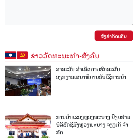
ສົ່ງຄໍາຄິດເຫັນ
ຂ່າວວັດທະນະທຳ-ສັງຄົມ
ສາລະວັນ ສໍາເລັດການຍົກລະດັບ
ວຽກງານເສນາທິການຮັບໃຊ້ການນໍາ
ການນຳແຂວງຫຼວງພະບາງ ຢ້ຽມ​ຢາມ
ບໍ​ລິ​ສັດຊີມັງຫຼວງພະບາງ ຈຽງເກີ ຈໍາ
ກັດ