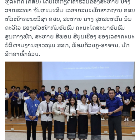
ທຸລະກິດ (ຄສບ) ໂດຍໃຫ້ກຽດເຂົ້າຮ່ວມຂອງສະຫາຍ ນາງ
ວາດສະໜາ ຈັນທະນະສິນ ເລຂາຄະນະພັກຮາກຖານ ຄສບ
ຫົວໜ້າຄະນະວິຊາ ຄສບ, ສະຫາຍ ນາງ ສຸກສະຫວັນ ອິນ
ຄະວິໄລ ຮອງຫົວໜ້າກົມອົບຮົມ ຄະນະໂຄສະນາອົບຮົມ
ສູນກາງພັກ, ສະຫາຍ ສີພອນ ສີບຸນເຮືອງ ຮອງເລຂາຄະນະ
ບໍລິຫານງານຊາວໜຸ່ມ ສສກ, ພ້ອມດ້ວຍຄູ-ອາຈານ, ນັກ
ສຶກສາເຂົ້າຮ່ວມ.