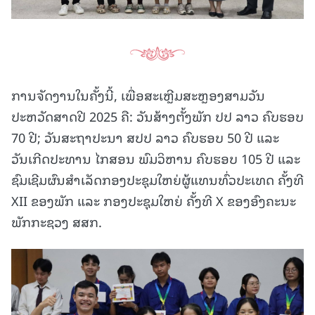
ການຈັດງານໃນຄັ້ງນີ້, ເພື່ອສະເຫຼີມສະຫຼອງສາມວັນ
ປະຫວັດສາດປີ 2025 ຄື: ວັນສ້າງຕັ້ງພັກ ປປ ລາວ ຄົບຮອບ
70 ປີ; ວັນສະຖາປະນາ ສປປ ລາວ ຄົບຮອບ 50 ປີ ແລະ
ວັນເກີດປະທານ ໄກສອນ ພົມວິຫານ ຄົບຮອບ 105 ປີ ແລະ
ຊົມເຊີມຜົນສໍາເລັດກອງປະຊຸມໃຫຍ່ຜູ້ແທນທົ່ວປະເທດ ຄັ້ງທີ
XII ຂອງພັກ ແລະ ກອງປະຊຸມໃຫຍ່ ຄັ້ງທີ X ຂອງອົງຄະນະ
ພັກກະຊວງ ສສກ.