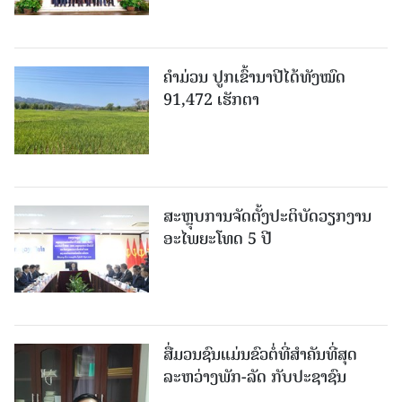
ຄໍາມ່ວນ ປູກເຂົ້ານາປີໄດ້ທັງໝົດ
91,472 ເຮັກຕາ
ສະຫຼຸບການຈັດຕັ້ງປະຕິບັດວຽກງານ
ອະໄພຍະໂທດ 5 ປີ
ສື່ມວນຊົນແມ່ນຂົວຕໍ່ທີ່ສໍາຄັນທີ່ສຸດ
ລະຫວ່າງພັກ-ລັດ ກັບປະຊາຊົນ