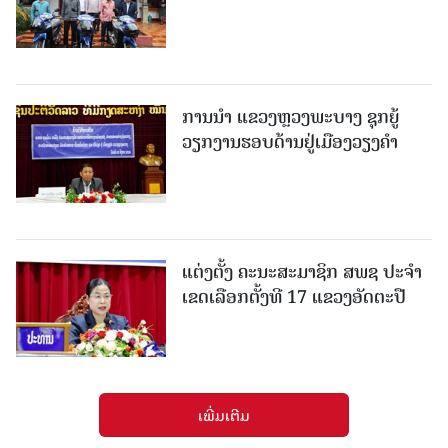
ການນຳ ແຂວງຫຼວງພະບາງ ຊຸກຍູ້
ວຽກງານຮອບດ້ານຢູ່ເມືອງວຽງຄໍາ
ແຕ່ງຕັ້ງ ຄະນະສະມາຊິກ ສພຊ ປະຈຳ
ເຂດເລືອກຕັ້ງທີ 17 ແຂວງອັດຕະປື
ເພີ່ມເຕີມ