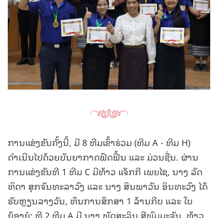
ການແຂ່ງຂັນຄັ້ງນີ້, ມີ 8 ທີມເຂົ້າຮ່ວມ (ທີມ A - ທີມ H)
ດຳເນີນໄປດ້ວຍບັນຍາກາດຟົດຟື້ນ ແລະ ມ່ວນຊື່ນ. ຜ່ານ
ການແຂ່ງຂັນທີ 1 ທີມ C ມີທ້າວ ແຈັກກີ ເພຍໄຊ, ນາງ ລັດ
ທິດາ ສຸກຈັນທະລາວົງ ແລະ ນາງ ສິນພາວັນ ອິນທະວົງ ໄດ້
ຮັບຫຼຽນລາງວັນ, ທຶນການສຶກສາ 1 ລ້ານກີບ ແລະ ໃບ
ຍ້ອງຍໍ; ທີ 2 ທີມ A ມີ ນາງ ພັດສະລິນ ສີພົມມະຈັນ, ທ້າວ