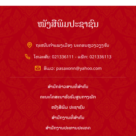
ໜັງສືພິມປະຊາຊົນ
ຖະໜົນກຳແພງເມືອງ ນະຄອນຫຼວງວຽງຈັນ
ໂທລະສັບ: 021336111 - ແຟັກ: 021336113
ອີເມວ:
pasaxonn@yahoo.com
ສຳ​ນັກ​ຂ່າວ​ສານ​ທີ່​ສຳ​ຄັນ​
ຄະນະໂຄສະນາອົບຮົມ​ສູນ​ກາງ​ພັກ
ໜັງສືພິມ ປະ​ຊາ​ຊົນ
ສຳ​ນັກ​ງານ​ທີ່​ສຳ​ຄັນ
ສຳ​ນັກ​ງານ​ປະ​ທານ​ປະ​ເທດ