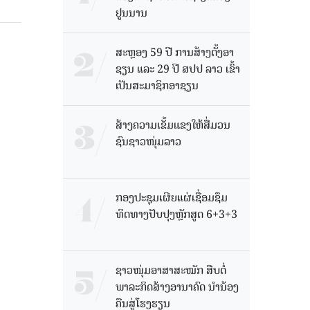
ຢູນນານ
ສະຫຼອງ 59 ປີ ການສ້າງຕັ້ງອາ
ຊຽນ ແລະ 29 ປີ ສປປ ລາວ ເຂົ້າ
ເປັນສະມາຊິກອາຊຽນ
ສ້າງຄວາມເຂັ້ມແຂງໃຫ້ສື່ມວນ
ຊົນຊາວໜຸ່ມລາວ
ກອງປະຊຸມເຜີຍແຜ່ເຊື່ອມຊຶມ
ທິດທາງປັບປຸງຫຼັກສູດ 6+3+3
ຊາວໜຸ່ມອາສາສະໝັກ ສືບຕໍ່
ພາລະກິດສ້າງອານາຄົດ ນໍານ້ອງ
ຄືນສູ່ໂຮງຮຽນ