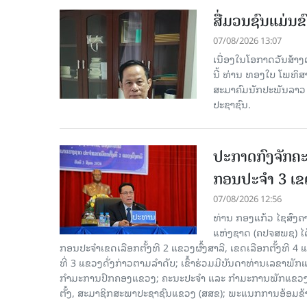
ສື່ມວນຊົນແມ່ນຂົ
07/08/2026 13:07
ເນື່ອງໃນໂອກາດວັນສ້າງຕ
ນີ້ ທ່ານ ທອງໃບ ໂພທິ
ສະມາຄົມນັກປະພັນລາວ ໄ
ປະຊາຊົນ.
ປະກາດກົງຈັກຄະ
ກອນປະຈໍາ 3 ເຂດ
07/08/2026 12:56
ທ່ານ ກອງແກ້ວ ໄຊສົ
ແຫ່ງຊາດ (ຄປຈສພຊ) ໄດ
ກອນປະຈໍາເຂດເລືອກຕັ້ງທີ 2 ແຂວງຜົ້ງສາລີ, ເຂດເລືອກຕັ້ງທີ 4
ທີ່ 3 ແຂວງດັ່ງກ່າວຕາມລຳດັບ; ເຂົ້າຮ່ວມມີບັນດາທ່ານເລ
ກໍາມະການປົກຄອງແຂວງ; ຄະນະປະຈໍາ ແລະ ກໍາມະການພັກແຂວງ
ຕັ້ງ, ສະມາຊິກສະພາປະຊາຊົນແຂວງ (ສສຂ); ພະແນກການອ້ອມຂ