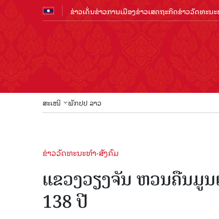
ຂ່າວເດັ່ນ
ຂ່າວການເມືອງ
ຂ່າວເສດຖະກິດ
ຂ່າວວັດທະນະທ
ສະເໜີ
ພັກປປ ລາວ
ຂ່າວວັດທະນະທຳ-ສັງຄົມ
ແຂວງວຽງຈັນ ຫວນຄືນມູນເ
138 ປີ