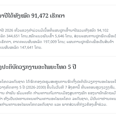
ານາປີໄດ້ທັງໝົດ 91,472 ເຮັກຕາ
າປີ 2026 ທົ່ວແຂວງຄໍາມ່ວນມີເນື້ອທີ່ແຜນປູກເຂົ້ານາປີລວມທັງໝົດ 94,102
ລິດ 344,651 ໂຕນ,ໝົດແນວພັນເຂົ້າ 5,646 ໂຕນ, ສ່ວນແຜນການປູກພືດເພື່ອເປ
ຮັກຕາ, ຄາດຄະເນຜົນຜະລິດ 197,009 ໂຕນ; ແຜນການປູກພືດເພື່ອເປັນສິນຄ້າ
ະເນຜົນຜະລິດ 147,641 ໂຕນ.
ັ້ງປະຕິບັດວຽກງານອະໄພຍະໂທດ 5 ປີ
ທດລະດັບຊາດ ໄດ້ຈັດກອງປະຊຸມສະຫຼຸບການຈັດຕັ້ງປະຕິບັດວຽກງານອະໄພຍ
ວາງທິດທາງ 5 ປີ (2026-2030) ຂຶ້ນໃນວັນທີ 7 ສິງຫານີ້ ທີ່ນະຄອນຫຼວງວຽງຈັນ
ານ ຄໍາພັນ ພົມມະທັດ ກຳມະການກົມການເມືອງສູນກາງພັກ ຮອງນາຍົກລັດຖະມົ
ິທຳ ທັງເປັນປະທານຄະນະກຳມະການອະໄພຍະໂທດ ລະດັບຊາດ, ມີບັນດາທ່ານຄະ
ກຳມະການອະໄພຍະໂທດລະດັບຊາດ ແລະ ພາກສ່ວນທີ່ກ່ຽວຂ້ອງເຂົ້າຮ່ວມ.