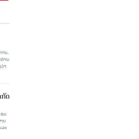
ການ,
ີທ່ານ
ວ່າ
າກັດ
ພ້ອມ
່ານ​
 ແລະ