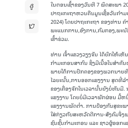
ໃນຕອນເຊົ້າຂອງວັນທີ 7 ພຶດສະພາ 202
ປາຖະກະຖາຫວນຄືນມູນເຊື້ອວັນກໍາມ
2024) ໂດຍປາຖະກະຖາ ຂອງທ່ານ ຄຳພ
ພະແນກການ,ອົງການ,ກົມກອງ,ພະນັກ
ເຂົ້າຮ່ວມ.
ທ່ານ ເຈົ້າແຂວງວຽງຈັນ ໄດ້ຍົກໃຫ
ກໍາມະກອນສາກົນ ຊຶ່ງມີເນື້ອໃນສໍາຄັ
ພາຍໃຕ້ການປົກຄອງຂອງພວກນາຍທຶນ, ຊົ
ໄລຍະນັ້ນ,ການອອກແຮງງານ ສຸດທີ່ລໍາ
ຂອງເຄື່ອງຈັກໃນເວລານັ້ນຍັງບໍ່ທັນມີ
ແຮງງານ ໂດຍບໍ່ມີເວລາພັກຜ່ອນ ມື້ຫ
ແຮງງານພັດຕໍ່າ. ການປ້ອງກັນສຸຂະພ
ໃສ່ກ່ຽວກັບສະຫວັດດີການ-ສັງຄົມຈຶ່ງພາໃຫ
ຊົນຊັ້ນກໍາມະກອນ ແລະ ຊາວຜູ້ອອກແຮງງານ