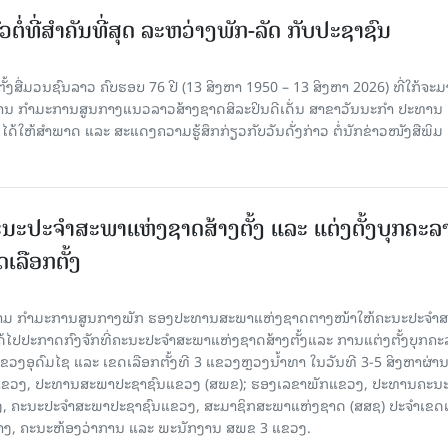
ວຕໍ່ທີ່ສໍາຄັນທີ່ສຸດ ລະຫວ່າງພັກ-ລັດ ກັບປະຊາຊົນ
ັ້ງສື່ມວນຊົນລາວ ຄົບຮອບ 76 ປີ (13 ສິງຫາ 1950 – 13 ສິງຫາ 2026) ທີ່ໃກ້ຈະມ
ສານ ກໍາມະການສູນກາງແນວລາວສ້າງຊາດສິລະປິນດີເດັ່ນ ສາຂາວັນນະກໍາ ປະທານ
ດ້ໃຫ້ສໍາພາດ ແລະ ສະແດງຄວາມຮູ້ສຶກກ່ຽວກັບວັນດັ່ງກ່າວ ຕໍ່ນັກຂ່າວໜັງສືພິມ
ນະປະຈໍາສະພາແຫ່ງຊາດສ້າງຕັ້ງ ແລະ ແຕ່ງຕັ້ງບຸກຄະລ
ເລືອກຕັ້ງ
ງຄາມ ກຳມະການສູນກາງພັກ ຮອງປະທານສະພາແຫ່ງຊາດຕາງໜ້າໃຫ້ຄະນະປະຈໍາ
້ໄປປະກາດກົງຈັກທີ່ຄະນະປະຈໍາສະພາແຫ່ງຊາດສ້າງຕັ້ງແລະ ການແຕ່ງຕັ້ງບຸກຄະ
 ແຂວງອຸດົມໄຊ ແລະ ເຂດເລືອກຕັ້ງທີ 3 ແຂວງຫຼວງນ້ຳທາ ໃນວັນທີ 3-5 ສິງຫາຜ່ານ
ຂາພັກແຂວງ, ປະທານສະພາປະຊາຊົນແຂວງ (ສພຂ); ຮອງເລຂາພັກແຂວງ, ປະທານຄະນ
, ຄະນະປະຈໍາສະພາປະຊາຊົນແຂວງ, ສະມາຊິກສະພາແຫ່ງຊາດ (ສສຊ) ປະຈໍາເຂດເ
້າງ, ຄະນະຫ້ອງວ່າການ ແລະ ພະນັກງານ ສພຂ 3 ແຂວງ.