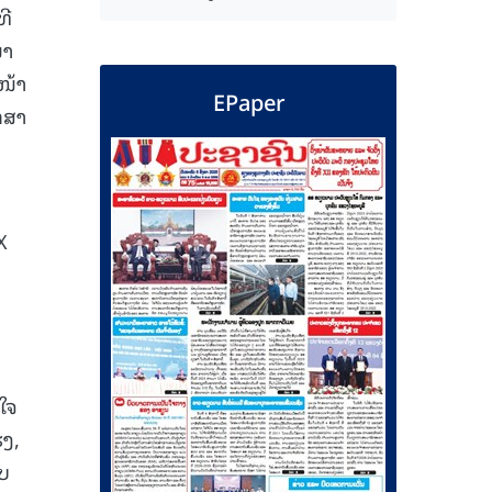
ທີ
ພາ
ໜ້າ
EPaper
ກສາ
X
ໃຈ
ຮງ,
ັບ