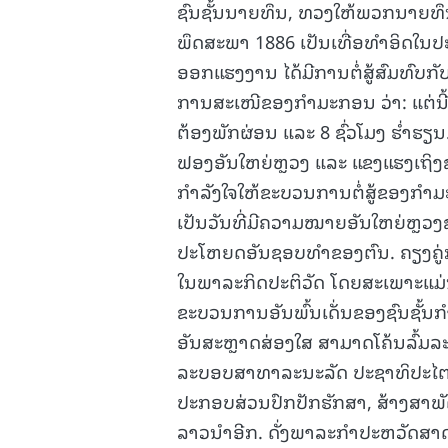
ຊົນຊັ້ນນາຍທຶນ, ທວງໃຫ້ພວກນາຍທຶນເ
ພຶດສະພາ 1886 ເປັນເທື່ອທໍາອິດໃນປະ
ອອກແຮງງານ ໄດ້ມີການຕໍ່ສູ້ສົມທົບ
ການສະເໜີຂອງກໍາມະກອນ ວ່າ: ແຕ່ນີ້ຕໍ່ໄ
ຕ້ອງພັກຜ່ອນ ແລະ 8 ຊົ່ວໂມງ ຮໍ່າ
ຟອງອັນໃຫຍ່ຫຼວງ ແລະ ແຂງແຮງເຖິງ
ກໍາລັງໃຈໃຫ້ຂະບວນການຕໍ່ສູ້ຂອງກໍ
ເປັນວັນທີ່ມີຄວາມໝາຍອັນໃຫຍ່ຫຼວງຂ
ປະໂຫຍດອັນຊອບທໍາຂອງຕົນ. ຄຽງຄູ່ກັນ
ໃນພາລະກິດປະຕິວັດ ໂດຍສະເພາະແມ່ນກາ
ຂະບວນການອັນພົ້ນເດັ່ນຂອງຊົນຊັ
ອັນສະຫຼາດສ່ອງໃສ ສາມາດໂຄ້ນລົ້ມລະບ
ລະບອບສາທາລະນະລັດ ປະຊາທິປະໄຕ ປ
ປະກອບສ່ວນປົກປັກຮັກສາ, ສ້າງສາພ
ລາວນໍາອີກ. ດັ່ງພາລະກໍາປະຫວັດສາດຂ