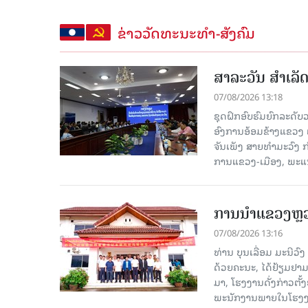
ຂ່າວວັດທະນະທຳ-ສັງຄົມ
ສາລະວັນ ສໍາເລ
07/08/2026 13:18
ຊຸດຝຶກອົບຮົມຍົກລະດ
ອົງການອ້ອມຂ້າງແຂວງ ແລະ
ຈັນເພັງ ສາຍທຳມະວົງ 
ການແຂວງ-ເມືອງ, ພະແນ
ການນຳແຂວງຫຼວງພ
07/08/2026 13:16
ທ່ານ ບຸນເລື່ອມ ມະນີວ
ດ້ວຍຄະນະ, ໄດ້ຢ້ຽມຢາມ-ເຮ
ມາ, ໂຮງ​ງານ​ດັ່ງ​ກ່າວ
ພະນັກງານພາຍໃນໂຮງງ