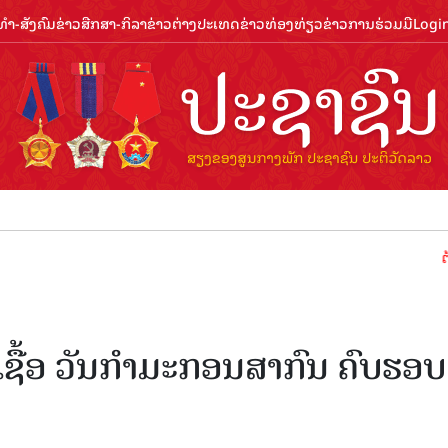
ຳ-ສັງຄົມ
ຂ່າວສືກສາ-ກິລາ
ຂ່າວຕ່າງປະເທດ
ຂ່າວທ່ອງທ່ຽວ
ຂ່າວການຮ່ວມມື
Logi
ຕ້ອນຮັບປ
ຊື້ອ ວັນກໍາມະກອນສາກົນ ຄົບຮອບ