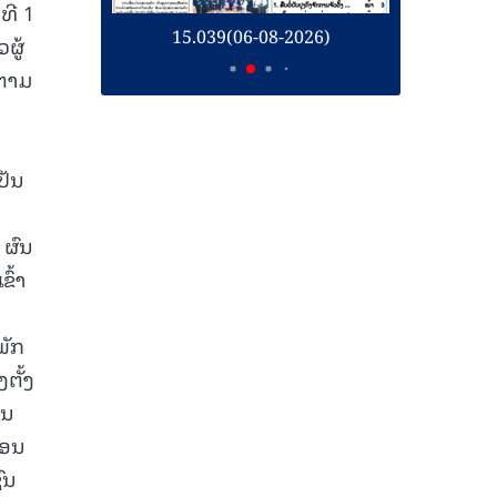
ທີ 1
26)
15.039(06-08-2026)
1
ຜູ້
ດຕາມ
ປັນ
,
 ຜົນ
ົ້າ
ພັກ
ຕັ້ງ
ານ
ກອນ
ົນ