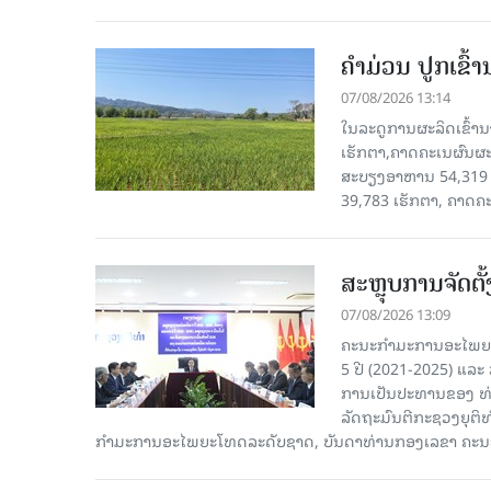
ຄໍາມ່ວນ ປູກເຂົ້
07/08/2026 13:14
ໃນລະດູການຜະລິດເຂົ້ານ
ເຮັກຕາ,ຄາດຄະເນຜົນຜະ
ສະບຽງອາຫານ 54,319 ເ
39,783 ເຮັກຕາ, ຄາດຄ
ສະຫຼຸບການຈັດຕ
07/08/2026 13:09
ຄະນະກຳມະການອະໄພຍະໂ
5 ປີ (2021-2025) ແລະ 
ການເປັນປະທານຂອງ ທ່
ລັດຖະມົນຕີກະຊວງຍຸຕ
ກໍາມະການອະໄພຍະໂທດລະດັບຊາດ, ບັນດາທ່ານກອງເລຂາ ຄະນະ