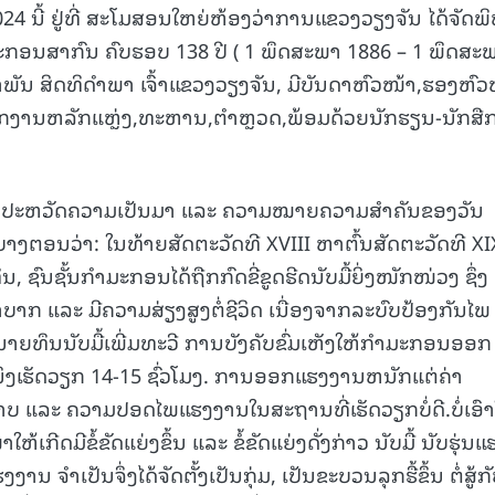
4 ນີ້ ຢູ່ທີ່ ສະໂມສອນໃຫຍ່ຫ້ອງວ່າການແຂວງວຽງຈັນ ໄດ້ຈັດພິ
ະກອນສາກົນ ຄົບຮອບ 138 ປີ ( 1 ພຶດສະພາ 1886 – 1 ພຶດສະ
ັນ ສິດທິດຳພາ ເຈົ້າແຂວງວຽງຈັນ, ມີບັນດາຫົວໜ້າ,ຮອງຫົວ
ງານຫລັກແຫ່ຼງ,ທະຫານ,ຕຳຫຼວດ,ພ້ອມດ້ວຍນັກຮຽນ-ນັກສື
້ເຫັນປະຫວັດຄວາມເປັນມາ ແລະ ຄວາມໝາຍຄວາມສໍາຄັນຂອງວັນ
ນບາງຕອນວ່າ: ໃນທ້າຍສັດຕະວັດທີ XVIII ຫາຕົ້ນສັດຕະວັດທີ XI
ນຊັ້ນກໍາມະກອນໄດ້ຖືກກົດຂີ່ຂູດຮີດນັບມື້ຍິ່ງໜັກໜ່ວງ ຊຶ່ງ
ບາກ ແລະ ມີຄວາມສ່ຽງສູງຕໍ່ຊີວິດ ເນື່ອງຈາກລະບົບປ້ອງກັນໄພ
. ນາຍທຶນນັບມື້ເພີ່ມທະວີ ການບັງຄັບຂົ່ມເຫັງໃຫ້ກໍາມະກອນອອກ
ນຶ່ງເຮັດວຽກ 14-15 ຊົ່ວໂມງ. ການອອກແຮງງານຫນັກແຕ່ຄ່າ
າບ ແລະ ຄວາມປອດໄພແຮງງານໃນສະຖານທີ່ເຮັດວຽກບໍ່ດີ.ບໍ່ເອົາ
້ເກີດມີຂໍ້ຂັດແຍ່ງຂຶ້ນ ແລະ ຂໍ້ຂັດແຍ່ງດັ່ງກ່າວ ນັບມື້ ນັບຮຸ່ນແ
 ຈໍາເປັນຈຶ່ງໄດ້ຈັດຕັ້ງເປັນກຸ່ມ, ເປັນຂະບວນລຸກຮື້ຂຶ້ນ ຕໍ່ສູ້ກ