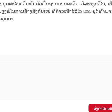
ອງຍຸກສະໄໝ ຕິດພັນກັບພື້ນຖານການຜະລິດ, ມີລະບຽບວິໄນ, ເປັ
ຽງພໍໃນການສ້າງສັງຄົມໃໝ່ ທີ່ກ້າວໜ້າສີວິໄລ ແລະ ຍຸຕິທໍາພາ
ວບຸດດາ
ສົ່ງຄໍາຄິດເຫ