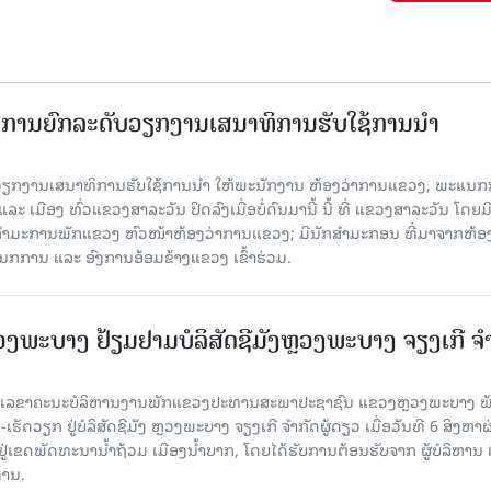
ັດການຍົກລະດັບວຽກງານເສນາທິການຮັບໃຊ້ການນໍາ
ັບວຽກງານເສນາທິການຮັບໃຊ້ການນໍາ ໃຫ້ພະນັກງານ ຫ້ອງວ່າການແຂວງ, ພະແນກ
 ເມືອງ ທົ່ວແຂວງສາລະວັນ ປິດລົງເມື່ອ​ບໍ່​ດົນ​ມາ​ນີ້ ນີ້ ທີ່ ແຂວງສາລະວັນ ໂດຍ​ມ
ກຳມະການພັກແຂວງ ຫົວໜ້າຫ້ອງວ່າການແຂວງ; ມີນັກສຳມະກອນ ທີ່ມາຈາກຫ້ອງ
ກການ ແລະ ອົງການອ້ອມຂ້າງແຂວງ ເຂົ້າຮ່ວມ.
ະບາງ ຢ້ຽມ​ຢາມບໍ​ລິ​ສັດຊີມັງຫຼວງພະບາງ ຈຽງເກີ ຈໍ
ົງ ເລ​ຂາ​ຄະ​ນະ​ບໍ​ລິ​ຫານ​ງານ​ພັກແຂວງປະທານສະພາປະຊາຊົນ ແຂວງຫຼວງພະບາງ 
ັດວຽກ ຢູ່ບໍລິສັດຊີມັງ ຫຼວງພະບາງ ຈຽງເກີ ຈໍາກັດຜູ້ດຽວ ເມື່ອ​ວັນ​ທີ 6 ສິງ​ຫາ​ຜ
ຕັ້ງຢູ່ເຂດພັດທະນານ້ຳຖ້ວມ ເມືອງນໍ້າບາກ, ໂດຍໄດ້ຮັບການຕ້ອນຮັບຈາກ ຜູ້ບໍລິຫານ
ານ.