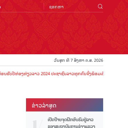
n
ວັນສຸກ ທີ 7 ສິງຫາ ຄ.ສ. 2026
ີທ່ອງທ່ຽວລາວ 2024 ປະຊາຊົນລາວທຸກຄົນຈົ່ງພ້ອມເປັນເຈົ້າພາບທີ່ດີ ຕ້ອນຮັ
ຂ່າວ​ລ່າ​ສຸດ
ເປີດປ້າຍຈຸດຝຶກອົບຮົມຢູ່ລາວ
ຂອງສະຖາບັນການຊ່າງແຂວງ