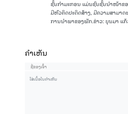
ຊັ້ນກໍາມະກອນ ແມ່ນຊົນຊັ້ນນໍາໜ້າຂ
ມີຫົວຄິດປະດິດສ້າງ, ມີຄວາມສາມາດພ
ການນໍາພາຂອງພັກ.ຂ່າວ: ບຸນມາ ແກ້
ຄໍາເຫັນ