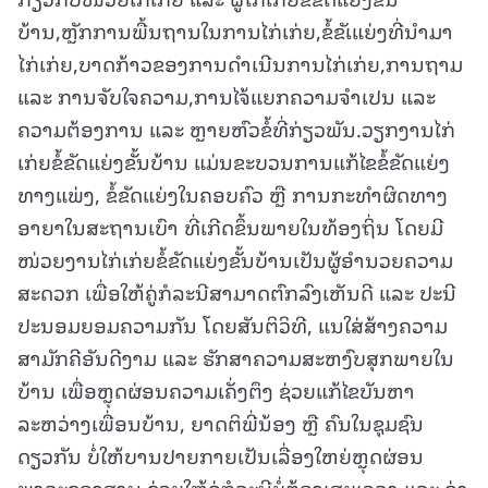
ບ້ານ,ຫຼັກການພື້ນຖານໃນການໄກ່ເກ່ຍ,ຂໍ້ຂັເແຍ່ງທີ່ນຳມາ
ໄກ່ເກ່ຍ,ບາດກ້າວຂອງການດຳເນີນການໄກ່ເກ່ຍ,ການຖາມ
ແລະ ການຈັບໃຈຄວາມ,ການໄຈ້ແຍກຄວາມຈຳເປນ ແລະ
ຄວາມຕ້ອງການ ແລະ ຫຼາຍຫົວຂໍ້ທີ່ກ່ຽວພັນ.ວຽກງານໄກ່
ເກ່ຍຂໍ້ຂັດແຍ່ງຂັ້ນບ້ານ ແມ່ນຂະບວນການແກ້ໄຂຂໍ້ຂັດແຍ່ງ
ທາງແພ່ງ, ຂໍ້ຂັດແຍ່ງໃນຄອບຄົວ ຫຼື ການກະທຳຜິດທາງ
ອາຍາໃນສະຖານເບົາ ທີ່ເກີດຂຶ້ນພາຍໃນທ້ອງຖິ່ນ ໂດຍມີ
ໜ່ວຍງານໄກ່ເກ່ຍຂໍ້ຂັດແຍ່ງຂັ້ນບ້ານເປັນຜູ້ອຳນວຍຄວາມ
ສະດວກ ເພື່ອໃຫ້ຄູ່ກໍລະນີສາມາດຕົກລົງເຫັນດີ ແລະ ປະນີ
ປະນອມຍອມຄວາມກັນ ໂດຍສັນຕິວິທີ, ແນໃສ່ສ້າງຄວາມ
ສາມັກຄີອັນດີງາມ ແລະ ຮັກສາຄວາມສະຫງົບສຸກພາຍໃນ
ບ້ານ ເພື່ອຫຼຸດຜ່ອນຄວາມເຄັ່ງຕຶງ ຊ່ວຍແກ້ໄຂບັນຫາ
ລະຫວ່າງເພື່ອນບ້ານ, ຍາດຕິພີ່ນ້ອງ ຫຼື ຄົນໃນຊຸມຊົນ
ດຽວກັນ ບໍ່ໃຫ້ບານປາຍກາຍເປັນເລື່ອງໃຫຍ່ຫຼຸດຜ່ອນ
ພາລະຂອງສານ ຊ່ວຍໃຫ້ຄູ່ກໍລະນີບໍ່ຕ້ອງເສຍເວລາ ແລະ ຄ່າ