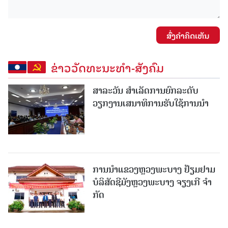
ສົ່ງຄໍາຄິດເຫັນ
ຂ່າວວັດທະນະທຳ-ສັງຄົມ
ສາລະວັນ ສໍາເລັດການຍົກລະດັບ
ວຽກງານເສນາທິການຮັບໃຊ້ການນໍາ
ການນຳແຂວງຫຼວງພະບາງ ຢ້ຽມ​ຢາມ
ບໍ​ລິ​ສັດຊີມັງຫຼວງພະບາງ ຈຽງເກີ ຈໍາ
ກັດ