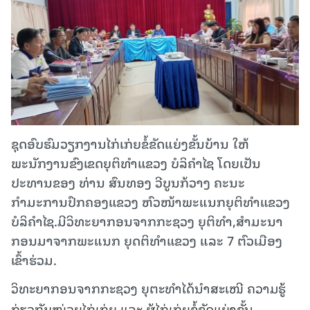
ຊຸດອົບຮົມວຽກງານໄກ່ເກ່ຍຂໍ້ຂັດແຍ່ງຂັ້ນບ້ານ ໃຫ້
ພະນັກງານຂົງເຂດຍຸຕິທຳແຂວງ ບໍລິຄຳໄຊ ໂດຍເປັນ
ປະທານຂອງ ທ່ານ ສົນທອງ ວີບູນກ້ວາງ ຄະນະ
ກຳມະການປົກຄອງແຂວງ ຫົວໜ້າພະແນກຍຸຕິທຳແຂວງ
ບໍລິຄຳໄຊ.ມີວິທະຍາກອນຈາກກະຊວງ ຍຸຕິທຳ,ສຳມະນາ
ກອນມາຈາກພະແນກ ຍຸດຕິທຳແຂວງ ແລະ 7 ຕົວເມືອງ
ເຂົ້າຮ່ວມ.
ວິທະຍາກອນຈາກກະຊວງ ຍຸຕະທຳໄດ້ນຳສະເໜີ ຄວາມຮູ້
ກ່ຽວກັບໜ່ວຍໄກ່ເກ່ຍ ແລະ ຜູ້ໄກ່ເກ່ຍຂໍ້ຂັດແຍ່ງຂັ້ນ