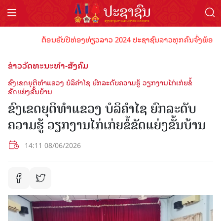
ຕ້ອນຮັບປີທ່ອງທ່ຽວລາວ 2024 ປະຊາຊົນລາວທຸກຄົນຈົ່ງພ້ອມເປັນເຈ
ຂ່າວວັດທະນະທຳ-ສັງຄົມ
ຂົງເຂດຍຸຕິທຳແຂວງ ບໍລິຄຳໄຊ ຍົກລະດັບຄວາມຮູ້ ວຽກງານໄກ່ເກ່ຍຂໍ້
ຂັດແຍ່ງຂັ້ນບ້ານ
ຂົງເຂດຍຸຕິທຳແຂວງ ບໍລິຄຳໄຊ ຍົກລະດັບ
ຄວາມຮູ້ ວຽກງານໄກ່ເກ່ຍຂໍ້ຂັດແຍ່ງຂັ້ນບ້ານ
14:11 08/06/2026