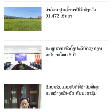
ຄໍາມ່ວນ ປູກເຂົ້ານາປີໄດ້ທັງໝົດ
91,472 ເຮັກຕາ
ສະຫຼຸບການຈັດຕັ້ງປະຕິບັດວຽກງານ
ອະໄພຍະໂທດ 5 ປີ
ສື່ມວນຊົນແມ່ນຂົວຕໍ່ທີ່ສໍາຄັນທີ່ສຸດ
ລະຫວ່າງພັກ-ລັດ ກັບປະຊາຊົນ