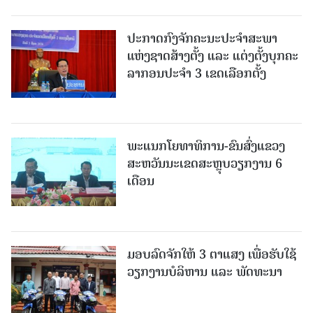
ປະກາດກົງຈັກຄະນະປະຈໍາສະພາ
ແຫ່ງຊາດສ້າງຕັ້ງ ແລະ ແຕ່ງຕັ້ງບຸກຄະ
ລາກອນປະຈໍາ 3 ເຂດເລືອກຕັ້ງ
ພະແນກໂຍທາທິການ-ຂົນສົ່ງແຂວງ
ສະຫວັນນະເຂດສະຫຼຸບວຽກງານ 6
ເດືອນ
ມອບລົດຈັກໃຫ້ 3 ຕາແສງ ເພື່ອຮັບໃຊ້
ວຽກງານບໍລິຫານ ແລະ ພັດທະນາ