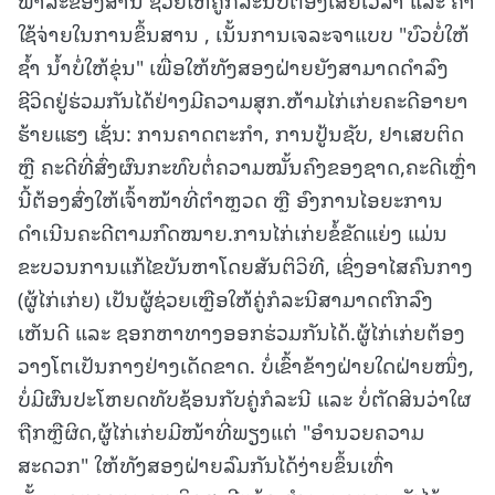
ໃຊ້ຈ່າຍໃນການຂຶ້ນສານ , ເນັ້ນການເຈລະຈາແບບ "ບົວບໍ່ໃຫ້
ຊ້ຳ ນ້ຳບໍ່ໃຫ້ຂຸ່ນ" ເພື່ອໃຫ້ທັງສອງຝ່າຍຍັງສາມາດດຳລົງ
ຊີວິດຢູ່ຮ່ວມກັນໄດ້ຢ່າງມີຄວາມສຸກ.ຫ້າມໄກ່ເກ່ຍຄະດີອາຍາ
ຮ້າຍແຮງ ເຊັ່ນ: ການຄາດຕະກຳ, ການປູ້ນຊັບ, ຢາເສບຕິດ
ຫຼື ຄະດີທີ່ສົ່ງຜົນກະທົບຕໍ່ຄວາມໝັ້ນຄົງຂອງຊາດ,ຄະດີເຫຼົ່າ
ນີ້ຕ້ອງສົ່ງໃຫ້ເຈົ້າໜ້າທີ່ຕຳຫຼວດ ຫຼື ອົງການໄອຍະການ
ດຳເນີນຄະດີຕາມກົດໝາຍ.ການໄກ່ເກ່ຍຂໍ້ຂັດແຍ່ງ ແມ່ນ
ຂະບວນການແກ້ໄຂບັນຫາໂດຍສັນຕິວິທີ, ເຊິ່ງອາໄສຄົນກາງ
(ຜູ້ໄກ່ເກ່ຍ) ເປັນຜູ້ຊ່ວຍເຫຼືອໃຫ້ຄູ່ກໍລະນີສາມາດຕົກລົງ
ເຫັນດີ ແລະ ຊອກຫາທາງອອກຮ່ວມກັນໄດ້.ຜູ້ໄກ່ເກ່ຍຕ້ອງ
ວາງໂຕເປັນກາງຢ່າງເດັດຂາດ. ບໍ່ເຂົ້າຂ້າງຝ່າຍໃດຝ່າຍໜຶ່ງ,
ບໍ່ມີຜົນປະໂຫຍດທັບຊ້ອນກັບຄູ່ກໍລະນີ ແລະ ບໍ່ຕັດສິນວ່າໃຜ
ຖືກຫຼືຜິດ,ຜູ້ໄກ່ເກ່ຍມີໜ້າທີ່ພຽງແຕ່ "ອຳນວຍຄວາມ
ສະດວກ" ໃຫ້ທັງສອງຝ່າຍລົມກັນໄດ້ງ່າຍຂຶ້ນເທົ່າ