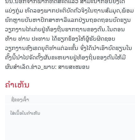
ນັ້ນ.ນອກຈາກພາກທິດສະດີແລ້ວ ສຳມະນາກອນຍັງໄດ້
ແບ່ງກູ່ມ ທົດລອງພາກປະຕິບັດຕົວຈິງໃນຖານສົມມຸດ,ພ້ອມ
ຍົກຫຼາຍບັນຫາປຶກສາຫາລືແລກປ່ຽນຖອດຖອນບົດຮຽນ
ວຽກງານໄກ່ເກ່ຍຢູ່ທ້ອງຖີ່ນຮາກຖານຂອງຕົນ.ໃນຕອນ
ທ້າຍ ທ່ານ ປະທານ ໄດ້ຮຽກຮ້ອງໃຫ້ຜູ້ຮັບຜິດຊອບ
ວຽກງານຂົງເຂດຍຸຕິທຳແຕ່ລະຂັ້ນ ຈົ່ງໄດ້ນຳເອົາບົດຮຽນໃນ
ຄັ້ງນີ້ນຳໄປຈັດຕັ້ງຜັນຂະຫຍາຍຢູ່ທ້ອງຖິ່ນຂອງຕົນໃຫ້ມີ
ຜົນສຳເລັດ.ຂ່າວ_ພາບ: ສາຍສະໝອນ
ຄໍາເຫັນ