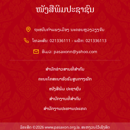
ໜັງສືພິມປະຊາຊົນ
ຖະໜົນກຳແພງເມືອງ ນະຄອນຫຼວງວຽງຈັນ
ໂທລະສັບ: 021336111 - ແຟັກ: 021336113
ອີເມວ:
pasaxonn@yahoo.com
ສຳ​ນັກ​ຂ່າວ​ສານ​ທີ່​ສຳ​ຄັນ​
ຄະນະໂຄສະນາອົບຮົມ​ສູນ​ກາງ​ພັກ
ໜັງສືພິມ ປະ​ຊາ​ຊົນ
ສຳ​ນັກ​ງານ​ທີ່​ສຳ​ຄັນ
ສຳ​ນັກ​ງານ​ປະ​ທານ​ປະ​ເທດ
ລິຂະສິດ ©2026 www.pasaxon.org.la. ສະຫງວນໄວ້ເຊິງສິດ