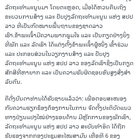
ລັດຖະທຳມະນູນມາ ໂດຍຕະຫຼອດ, ເມື່ອໄດ້ຫວນຄືນເຖິງ
ຂະບວນການສ້າງ ແລະ ປັບປຸງລັດຖະທໍາມະນູນ ແຫ່ງ ສປປ
ລາວ ທີ່ເປັນກົດໝາຍພື້ນຖານຂອງຊາດລາວ
ເຮົາ.ຂ້າພະເຈົ້າມີຄວາມພາກພູມໃຈ ແລະ ເປັນກຽດຢ່າງຍິ່ງ
ທີ່ພັກ ແລະ ລັດເຮົາ ໄດ້ແຕ່ງຕັ້ງຂ້າພະເຈົ້າຜູ້ໜຶ່ງ ເຂົ້າຮ່ວມ
ແລະ ປະກອບສ່ວນໃນວຽກງານສ້າງ ແລະ ປັບປຸງ
ລັດຖະທຳມະນູນ ແຫ່ງ ສປປ ລາວ ຂອງລັດເຮົາຊຶ່ງເປັນກຽດ
ສັກສີທີ່ຫາຍາກ ແລະ ເປັນຄວາມຮັບຜິດຊອບອັນສູງສົ່ງສໍາ
ລັບຕົນ.
ຄືດັ່ງບັນດາທ່ານໄດ້ຮັບຊາບແລ້ວວ່າ: ເພື່ອຕອບສະໜອງ
ກັບຄວາມຮຽກຮ້ອງຕ້ອງການໃນການ ຈັດຕັ້ງປະຕິບັດແນວ
ທາງປ່ຽນແປງໃໝ່ຢ່າງຮອບດ້ານ ມີຫຼັກການຂອງພັກເຮົາ,
ລັດຖະທຳມະນູນ ແຫ່ງ ສປປ ລາວ ສະບັບທຳອິດ ໄດ້ຖືກ
ຮັບຮອງຈາກກອງປະຊຸມສະໄໝສາມັນ ເທື່ອທີ 6 ຂອງ