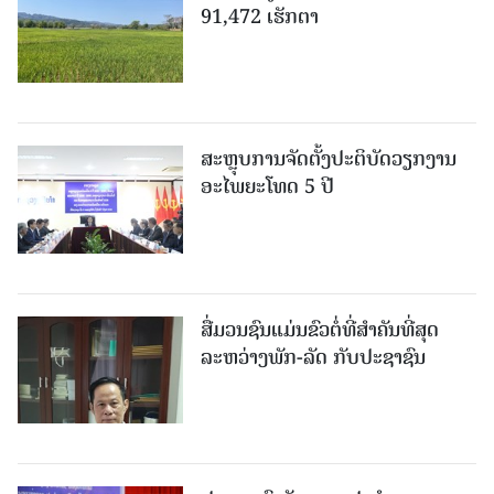
91,472 ເຮັກຕາ
ສະຫຼຸບການຈັດຕັ້ງປະຕິບັດວຽກງານ
ອະໄພຍະໂທດ 5 ປີ
ສື່ມວນຊົນແມ່ນຂົວຕໍ່ທີ່ສໍາຄັນທີ່ສຸດ
ລະຫວ່າງພັກ-ລັດ ກັບປະຊາຊົນ