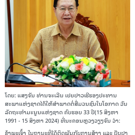
ໂດຍ: ແສງຈັນ ທ່ານຈະເລີນ ເຢຍປາວເຮີຮອງປະທານ
ສະພາແຫ່ງຊາດໄດ້ໃຫ້ສໍາພາດຕໍ່ສື່ມວນຊົນໃນໂອກາດ ວັນ
ລັດຖະທຳມະນູນແຫ່ງຊາດ ຄົບຮອບ 33 ປີ(15 ສິງຫາ
1991 - 15 ສິງຫາ 2024) ທີ່ນະຄອນຫຼວງວຽງຈັນ ວ່າ:
ຂ້າພະເຈົ້າ ໃນຖານະທີ່ໄດ້ຕິດພັນກັບການສ້າງ ແລະ ປັບປຸງ