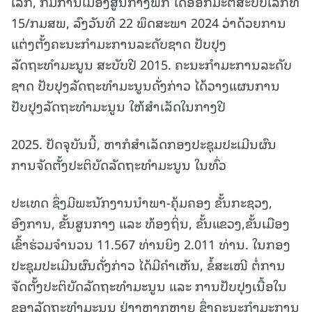
ເລິກ, ກົມການເມືອງສູນກາງພັກ ໄດ້ອອກມະຕິສະບັບເລກທີ
15/ກມສພ, ລົງວັນທີ 22 ພຶດສະພາ 2024 ວ່າດ້ວຍການ
ແຕ່ງຕັ້ງຄະນະກຳມະການລະດັບຊາດ ປັບປຸງ
ລັດຖະທຳມະນູນ ສະບັບປີ 2015. ຄະນະກຳມະການລະດັບ
ຊາດ ປັບປຸງລັດຖະທຳມະນູນດັ່ງກ່າວ ໄດ້ວາງແຜນການ
ປັບປຸງລັດຖະທຳມະນູນ ໃຫ້ສໍາເລັດໃນກາງປີ
2025. ປັດຈຸບັນນີ້, ຫາກໍສໍາເລັດກອງປະຊຸມປະເມີນຜົນ
ການຈັດຕັ້ງປະຕິບັດລັດຖະທຳມະນູນ ໃນທົ່ວ
ປະເທດ ຊຶ່ງມີພະນັກງານນໍາພາ-ຄຸ້ມຄອງ ຂັ້ນກະຊວງ,
ອົງການ, ຂັ້ນສູນກາງ ແລະ ທ້ອງຖິ່ນ, ຂັ້ນແຂວງ,ຂັ້ນເມືອງ
ເຂົ້າຮ່ວມຈໍານວນ 11.567 ທ່ານຍິງ 2.011 ທ່ານ. ໃນກອງ
ປະຊຸມປະເມີນຜົນດັ່ງກ່າວ ໄດ້ມີຄໍາເຫັນ, ຂໍ້ສະເໜີ ຕໍ່ການ
ຈັດຕັ້ງປະຕິບັດລັດຖະທຳມະນູນ ແລະ ການປັບປຸງເນື້ອໃນ
ຂອງລັດຖະທຳມະນູນ ຢ່າງຫຼາກຫຼາຍ ຊຶ່ງຄະນະກຳມະການ