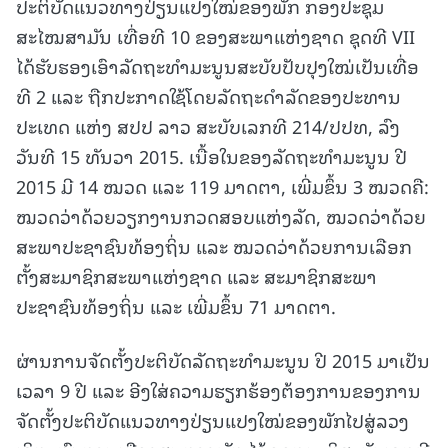
ປະຕິບັດແນວທາງປ່ຽນແປງໃໝ່ຂອງພັກ ກອງປະຊຸມ
ສະໄໝສາມັນ ເທື່ອທີ 10 ຂອງສະພາແຫ່ງຊາດ ຊຸດທີ VII
ໄດ້ຮັບຮອງເອົາລັດຖະທຳມະນູນສະບັບປັບປຸງໃໝ່ເປັນເທື່ອ
ທີ 2 ແລະ ຖືກປະກາດໃຊ້ໂດຍລັດຖະດຳລັດຂອງປະທານ
ປະເທດ ແຫ່ງ ສປປ ລາວ ສະບັບເລກທີ 214/ປປທ, ລົງ
ວັນທີ 15 ທັນວາ 2015. ເນື້ອໃນຂອງລັດຖະທຳມະນູນ ປີ
2015 ມີ 14 ໝວດ ແລະ 119 ມາດຕາ, ເພີ່ມຂຶ້ນ 3 ໝວດຄື:
ໝວດວ່າດ້ວຍວຽກງານກວດສອບແຫ່ງລັດ, ໝວດວ່າດ້ວຍ
ສະພາປະຊາຊົນທ້ອງຖິ່ນ ແລະ ໝວດວ່າດ້ວຍການເລືອກ
ຕັ້ງສະມາຊິກສະພາແຫ່ງຊາດ ແລະ ສະມາຊິກສະພາ
ປະຊາຊົນທ້ອງຖິ່ນ ແລະ ເພີ່ມຂຶ້ນ 71 ມາດຕາ.
ຜ່ານການຈັດຕັ້ງປະຕິບັດລັດຖະທຳມະນູນ ປີ 2015 ມາເປັນ
ເວລາ 9 ປີ ແລະ ອີງໃສ່ຄວາມຮຽກຮ້ອງຕ້ອງການຂອງການ
ຈັດຕັ້ງປະຕິບັດແນວທາງປ່ຽນແປງໃໝ່ຂອງພັກໄປສູ່ລວງ