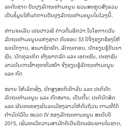
ລະດັບຊາດ ປັບປຸງລັດຖະທຳມະນູນ ພວມສະຫຼຸບສັງລວມ
ເປັນຂໍ້ມູນໃຫ້ແກ່ການປັບປຸງລັດຖະທຳມະນູນໃນໄວໆນີ້.
ທ່ານຈະເລີນ ເຢຍປາວເຮີ ກ່າວຕື່ມອີກວ່າ:ໃນໂອກາດວັນ
ລັດຖະທຳມະນູນແຫ່ງຊາດ ຄົບຮອບ 33 ປີຈຶ່ງຮຽກຮ້ອງໃຫ້
ພະນັກງານ, ສະມາຊິກພັກ, ລັດຖະກອນ, ນັກຮຽນຮູ້ປັນຍາ
ຊົນ, ນັກທຸລະກິດ ທັງພາກລັດ ແລະ ເອກະຊົນ, ປະຊາຊົນ
ລາວບັນດາເຜົ່າທຸກທົ່ວໜ້າ ຈົ່ງຮຽນຮູ້ລັດຖະທໍາມະນູນ
ແລະ ກົດ
ໝາຍ ໃຫ້ເລິກເຊິ່ງ, ຍົກສູງສະຕິເຄົາລົບ ແລະ ປະຕິບັດ
ລັດຖະທຳມະນູນ ແລະ ກົດໝາຍ, ເປັນຕົ້ນ: ປະຕິບັດສິດ
ແລະ ພັນທະຂອງພົນລະເມືອງລາວໃຫ້ຄົບຖ້ວນ ຕາມທີ່ໄດ້
ກຳນົດໄວ້ໃນ ໝວດ IV ຂອງລັດຖະທາມະນູນ ສະບັບປີ
2015, ເພີ່ມທະວີຄວາມສາມັກຄີເປັນປຶກແຜ່ນພາຍໃນຊາດ,