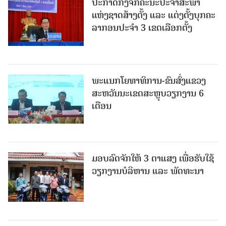
ປະກາດກົງຈັກຄະນະປະຈໍາສະພາ
ແຫ່ງຊາດສ້າງຕັ້ງ ແລະ ແຕ່ງຕັ້ງບຸກຄະ
ລາກອນປະຈໍາ 3 ເຂດເລືອກຕັ້ງ
ພະແນກໂຍທາທິການ-ຂົນສົ່ງແຂວງ
ສະຫວັນນະເຂດສະຫຼຸບວຽກງານ 6
ເດືອນ
ມອບລົດຈັກໃຫ້ 3 ຕາແສງ ເພື່ອຮັບໃຊ້
ວຽກງານບໍລິຫານ ແລະ ພັດທະນາ