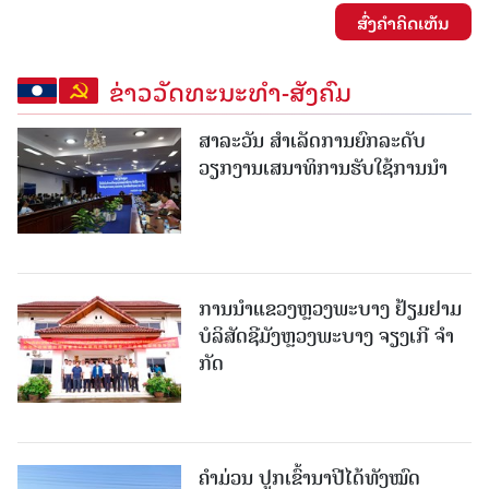
ສົ່ງຄໍາຄິດເຫັນ
ຂ່າວວັດທະນະທຳ-ສັງຄົມ
ສາລະວັນ ສໍາເລັດການຍົກລະດັບ
ວຽກງານເສນາທິການຮັບໃຊ້ການນໍາ
ການນຳແຂວງຫຼວງພະບາງ ຢ້ຽມ​ຢາມ
ບໍ​ລິ​ສັດຊີມັງຫຼວງພະບາງ ຈຽງເກີ ຈໍາ
ກັດ
ຄໍາມ່ວນ ປູກເຂົ້ານາປີໄດ້ທັງໝົດ