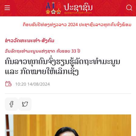
ຕ້ອນຮັບປີທ່ອງທ່ຽວລາວ 2024 ປະຊາຊົນລາວທຸກຄົນຈົ່ງພ້ອມເປັນເຈົ້າ
ຂ່າວວັດທະນະທຳ-ສັງຄົມ
ວັນລັດຖະທຳມະນູນແຫ່ງຊາດ ຄົບຮອບ 33 ປີ
ຄົນລາວທຸກຄົນຈົ່ງຮຽນຮູ້ລັດຖະທໍາມະນູນ
ແລະ ກົດໝາຍໃຫ້ເລິກເຊິ່ງ
10:20 14/08/2024