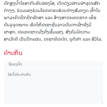
ຍົກສູງນໍ້າໃຈສາກົນອັນຜ່ອງໃສ, ເດັດດ່ຽວຜ່ານຜ່າອຸປະສັກ
ຕ່າງໆ, ຮ່ວມແຮງຮ່ວມໃຈປະກອບສ່ວນຢ່າງສົມກຽດ ເຂົ້າໃນ
ພາລະກິດປົກປັກຮັກສາ ແລະ ສ້າງສາປະເທດຊາດ ເພື່ອ
ບັນລຸຈຸດໝາຍ ເຮັດໃຫ້ປະຊາຊົນລາວບັນດາເຜົ່າຮັ່ງມີ
ຜາສຸກ, ປະເທດຊາດມັ່ງຄັ່ງເຂັ້ມແຂງ, ສັງຄົມມີຄວາມ
ສາມັກຄີ ເປັນປຶກແຜ່ນ, ປະຊາທິປະໄຕ, ຍຸຕິທຳ ແລະ ສີວິໄລ.
ຄໍາເຫັນ