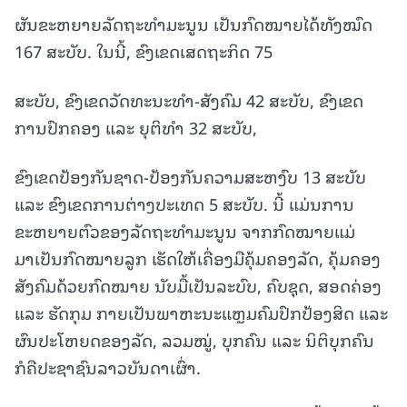
ຜັນຂະຫຍາຍລັດຖະທຳມະນູນ ເປັນກົດໝາຍໄດ້ທັງໝົດ
167 ສະບັບ. ໃນນີ້, ຂົງເຂດເສດຖະກິດ 75
ສະບັບ, ຂົງເຂດວັດທະນະທຳ-ສັງຄົມ 42 ສະບັບ, ຂົງເຂດ
ການປົກຄອງ ແລະ ຍຸຕິທໍາ 32 ສະບັບ,
ຂົງເຂດປ້ອງກັນຊາດ-ປ້ອງກັນຄວາມສະຫງົບ 13 ສະບັບ
ແລະ ຂົງເຂດການຕ່າງປະເທດ 5 ສະບັບ. ນີ້ ແມ່ນການ
ຂະຫຍາຍຕົວຂອງລັດຖະທຳມະນູນ ຈາກກົດໝາຍແມ່
ມາເປັນກົດໝາຍລູກ ເຮັດໃຫ້ເຄື່ອງມືຄຸ້ມຄອງລັດ, ຄຸ້ມຄອງ
ສັງຄົມດ້ວຍກົດໝາຍ ນັບມື້ເປັນລະບົບ, ຄົບຊຸດ, ສອດຄ່ອງ
ແລະ ຮັດກຸມ ກາຍເປັນພາຫະນະແຫຼມຄົມປົກປ້ອງສິດ ແລະ
ຜົນປະໂຫຍດຂອງລັດ, ລວມໝູ່, ບຸກຄົນ ແລະ ນິຕິບຸກຄົນ
ກໍຄືປະຊາຊົນລາວບັນດາເຜົ່າ.