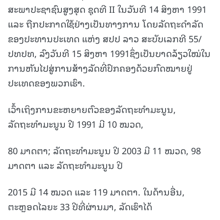
ສະພາປະຊາຊົນສູງສຸດ ຊຸດທີ II ໃນວັນທີ 14 ສິງຫາ 1991
ແລະ ຖືກປະກາດໃຊ້ຢ່າງເປັນທາງການ ໂດຍລັດຖະດຳລັດ
ຂອງປະທານປະເທດ ແຫ່ງ ສປປ ລາວ ສະບັບເລກທີ 55/
ປທປທ, ລົງວັນທີ 15 ສິງຫາ 1991ຊຶ່ງເປັນບາດລ້ຽວໃໝ່ໃນ
ການຫັນໄປສູ່ການສ້າງລັດທີ່ປົກຄອງດ້ວຍກົດໝາຍຢູ່
ປະເທດຂອງພວກເຮົາ.
ເວົ້າເຖິງການຂະຫຍາຍຕົວຂອງລັດຖະທຳມະນູນ,
ລັດຖະທຳມະນູນ ປີ 1991 ມີ 10 ໝວດ,
80 ມາດຕາ; ລັດຖະທຳມະນູນ ປີ 2003 ມີ 11 ໝວດ, 98
ມາດຕາ ແລະ ລັດຖະທຳມະນູນ ປີ
2015 ມີ 14 ໝວດ ແລະ 119 ມາດຕາ. ໃນດ້ານອື່ນ,
ຕະຫຼອດໄລຍະ 33 ປີທີ່ຜ່ານມາ, ລັດເຮົາໄດ້