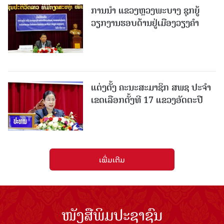
ການນຳ ແຂວງຫຼວງພະບາງ ຊຸກຍູ້
ວຽກງານຮອບດ້ານຢູ່ເມືອງວຽງຄໍາ
ແຕ່ງຕັ້ງ ຄະນະສະມາຊິກ ສພຊ ປະຈຳ
ເຂດເລືອກຕັ້ງທີ 17 ແຂວງອັດຕະປື
ເພີ່ມເຕີມ
ໜັງສືພິມປະຊາຊົນ