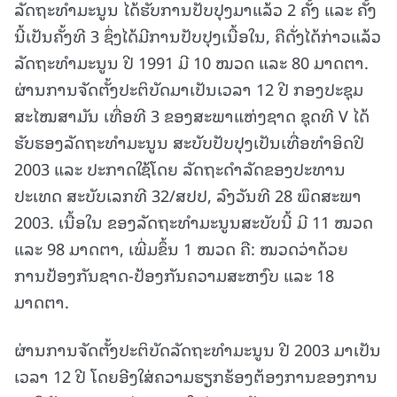
ລັດຖະທຳມະນູນ ໄດ້ຮັບການປັບປຸງມາແລ້ວ 2 ຄັ້ງ ແລະ ຄັ້ງ
ນີ້ເປັນຄັ້ງທີ 3 ຊຶ່ງໄດ້ມີການປັບປຸງເນື້ອໃນ, ຄືດັ່ງໄດ້ກ່າວແລ້ວ
ລັດຖະທຳມະນູນ ປີ 1991 ມີ 10 ໝວດ ແລະ 80 ມາດຕາ.
ຜ່ານການຈັດຕັ້ງປະຕິບັດມາເປັນເວລາ 12 ປີ ກອງປະຊຸມ
ສະໄໝສາມັນ ເທື່ອທີ 3 ຂອງສະພາແຫ່ງຊາດ ຊຸດທີ V ໄດ້
ຮັບຮອງລັດຖະທຳມະນູນ ສະບັບປັບປຸງເປັນເທື່ອທຳອິດປີ
2003 ແລະ ປະກາດໃຊ້ໂດຍ ລັດຖະດຳລັດຂອງປະທານ
ປະເທດ ສະບັບເລກທີ 32/ສປປ, ລົງວັນທີ 28 ພຶດສະພາ
2003. ເນື້ອໃນ ຂອງລັດຖະທຳມະນູນສະບັບນີ້ ມີ 11 ໝວດ
ແລະ 98 ມາດຕາ, ເພີ່ມຂຶ້ນ 1 ໝວດ ຄື: ໝວດວ່າດ້ວຍ
ການປ້ອງກັນຊາດ-ປ້ອງກັນຄວາມສະຫງົບ ແລະ 18
ມາດຕາ.
ຜ່ານການຈັດຕັ້ງປະຕິບັດລັດຖະທຳມະນູນ ປີ 2003 ມາເປັນ
ເວລາ 12 ປີ ໂດຍອີງໃສ່ຄວາມຮຽກຮ້ອງຕ້ອງການຂອງການ