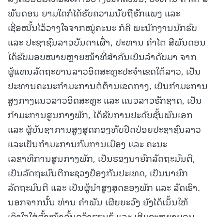
ພັນດອນ ຍາມໃດກໍໄດ້ຮັບຄວາມນັບຖືຮັກແພງ ແລະ
ເຊື່ອໝັ້ນໄວ້ວາງໃຈຈາກໝູ່ຄະນະ ກໍຄື ພະນັກງານນັກຮົບ
ແລະ ປະຊາຊົນລາວບັນດາເຜົ່າ, ປະທານ ຄຳໄຕ ສີພັນດອນ
ໄດ້ຮັບມອບໝາຍຫຼາຍໜ້າທີ່ສໍາຄັນເປັນລໍາດັບມາ ຈາກ
ຜູ້ແທນລັດຖະບານລາວອິດສະຫຼະປະຈຳເຂດໃຕ້ລາວ, ເປັນ
ປະທານຄະນະກໍາມະການຕໍ່ຕ້ານເຂດກາງ, ເປັນກຳມະການ
ສູງກາງແນວລາວອິດສະຫຼະ ແລະ ແນວລາວຮັກຊາດ, ເປັນ
ກຳມະການສູນກາງພັກ, ໄດ້ຮັບການປະດັບຊັ້ນພົນເອກ
ແລະ ຜູ້ບັນຊາການສູງສຸດກອງທັບປົດປ່ອຍປະຊາຊົນລາວ
ແລະເປັນກຳມະການກົມການເມືອງ ແລະ ຄະນະ
ເລຂາທິການສູນກາງພັກ, ເປັນຮອງນາຍົກລັດຖະມົນຕີ,
ເປັນລັດຖະມົນຕີກະຊວງປ້ອງກັນປະເທດ, ເປັນນາຍົກ
ລັດຖະມົນຕີ ແລະ ເປັນຜູ້ນໍາສູງສຸດຂອງພັກ ແລະ ລັດເຮົາ.
ນອກຈາກນັ້ນ ທ່ານ ຄຳພັນ ເຜີຍຍະວົງ ຍັງໄດ້ເນັ້ນໃຫ້
ເອົາໃຈໃສ່ຕັ້ງໜ້າຄົ້ນຄວ້າຮຽນຮູ້ ແລະ ເສີມຂະຫຍາຍຄຸນ