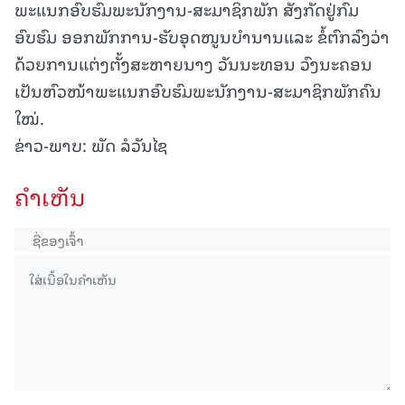
ພະແນກອົບຮົມພະນັກງານ-ສະມາຊິກພັກ ສັງກັດຢູ່ກົມ
ອົບຮົມ ອອກພັກການ-ຮັບອຸດໜູນບຳນານແລະ ຂໍ້ຕົກລົງວ່າ
ດ້ວຍການແຕ່ງຕັ້ງສະຫາຍນາງ ວັນນະທອນ ວົງນະຄອນ
ເປັນຫົວໜ້າພະແນກອົບຮົມພະນັກງານ-ສະມາຊິກພັກຄົນ
ໃໝ່.
ຂ່າວ-ພາບ: ພັດ ລໍວັນໄຊ
ຄໍາເຫັນ