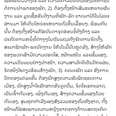
ຕໍ່ການນຳພາຂອງພັກ, 2). ຕ້ອງຕັ້ງໜ້າເສີມຂະຫຍາຍຜົນ
ງານ ແລະ ມູນເຊື້ອອັນດີງາມທີ່ພັກ-ລັດ ຍາດມາໄດ້ໃນໄລຍະ
ຜ່ານມາ ໃຫ້ເຕີບໃຫຍ່ຂະຫຍາຍຕົວຂຶ້ນເລື້ອຍໆ. ພ້ອມກັນ
ນັ້ນ ຕ້ອງຕັ້ງໜ້າແກ້ໄຂບັນດາຈຸດອ່ອນຂໍ້ຄົງຄ້າງ ແລະ
ປະກົດການຫຍໍ້ທໍ້ຕ່າງໆໃນຖັນແຖວກົງຈັກການຈັດຕັ້ງ,
ສະມາຊິກພັກ-ພະນັກງານ ໃຫ້ນັບມື້ນັບຫຼຸດລົງ, ສ້າງໃຫ້ພັກ
ຂອງພວກເຮົາມີຄວາມປອດໃສ, ໜັກແໜ້ນ ແລະເຂັ້ມແຂງ,
ຄວາມເປັນແບບຢ່າງນຳໜ້າ, ຄວາມສາມັກຄີເປັນປຶກແຜ່ນ,
ຈິດໜຶ່ງໃຈດຽວອ້ອມຂ້າງພັກ, 3). ຄະນະພັກ ແລະ ອົງການ
ປົກຄອງແຕ່ລະຂັ້ນ ຕ້ອງຍົກສູງຄວາມຮັບຜິດຊອບການ
ເມືອງ, ຍົກສູງນ້ຳໃຈຮັກຊາດອັນດູດດື່ມ, ຈິດໃຈເອກະລາດ,
ເປັນເຈົ້າຕົນເອງ, ເພິ່ງຕົນເອງ, ສ້າງຄວາມເຂັ້ມແຂງດ້ວຍ
ຕົນເອງ, ສຸມທຸກກຳລັງແຮງສັງລວມຂອງທົ່ວທັງຊາດ, ຕັ້ງ
ໜ້າແກ້ໄຂສະພາບຄວາມຫຍຸ້ງຍາກທາງດ້ານເສດຖະກິດ-