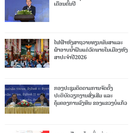
ເດືອນຕົ້ນປີ
ໄຟຟ້າຫົງສາຖວາຍທຽນພັນສາແລະ
ຜ້າອາບນໍ້າຝົນແດ່ວັດພາຍໃນເມືອງຫົງ
ສາປະຈໍາປີ2026
ກອງປະຊຸມຕິດຕາມການຈັດຕັ້ງ
ປະຕິບັດວຽກງານສົ່ງເສີມ ແລະ
ຄຸ້ມຄອງການລົງທຶນ ຂອງແຂວງບໍ່ແກ້ວ