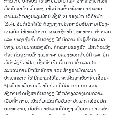
ການເງິນ ປັດຈຸບັນ ໃຫ້ຜ່ານພົ້ນໄປ ແລະ ສ້າງທ່ວງທ່າໃໝ່
ທີ່ໜັກແໜ້ນ ເຂັ້ມແຂງ ເພື່ອກ້າວຂຶ້ນພັດທະນາປະເທດ
ຕາມມະຕິກອງປະຊຸມໃຫຍ່ ຄັ້ງທີ XI ຂອງພັກ ໄດ້ກຳນົດ
ໄວ້,4). ສືບຕໍ່ເອົາໃຈໃສ່ ຕໍ່ວຽກງານສຶກສາອົບຮົມການເມືອງ-
ແນວຄິດ ໃຫ້ພະນັກງານ-ສະມາຊິກພັກ, ທະຫານ, ຕໍາຫຼວດ
ແລະ ປະຊາຊົນຊັ້ນຄົນຕ່າງໆ ໃຫ້ມີຄວາມຮັບຮູ້ເຂົ້າໃຈແນວ
ທາງ, ນະໂຍບາຍຂອງພັກ, ກົດໝາຍຂອງລັດ, ມີສະຕິລະວັງ
ຕົວຕໍ່ກົນອຸບາຍມ້າງເພທໍາລາຍຂອງພວກຄົນບໍ່ດີ ແລະ ອິດ
ທິກຳລັງປໍລະປັກ; ຕັ້ງໜ້າເປັນເຈົ້າການເຂົ້າຮ່ວມ ໃນ
ຂະບວນການປົກປັກຮັກສາ ແລະ ສ້າງສາພັດທະນາ
ປະເທດຊາດ ໃຫ້ມີຄວາມສີວິໄລ, ຈະເລີນຮຸ່ງເຮືອງຂຶ້ນເລື້ອຍໆ,
5) ເພີ່ມທະວີການພົວພັນຮ່ວມມືກັບພາຍນອກ ແລະ
ອົງການຈັດຕັ້ງສາກົນຕ່າງໆ ໃຫ້ກວ້າງຂວາງໂດຍຄວາມ
ເປັນເຈົ້າການ, ເປັນຕົ້ນແມ່ນກັບບັນດາປະເທດ ເພື່ອນມິດ
ຍຸດທະສາດ, ກັບບັນດາປະເທດໃກ້ຄຽງ ເພື່ອຍາດຍາດແຍ່ງ