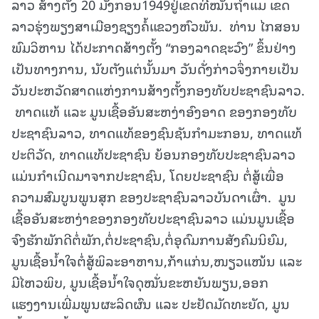
ລາວ ສ້າງຕັ້ງ 20 ມັງກອນ1949ຢູ່ເຂດທີ່ໝັ້ນຖໍ້າແມ ເຂດ
ລາວຮຸ່ງພຽງສາເມືອງຊຽງຄໍ້ແຂວງຫົວພັນ. ທ່ານ ໄກສອນ
ພົມວິຫານ ໄດ້ປະກາດສ້າງຕັ້ງ “ກອງລາດຊະວົງ” ຂຶ້ນຢ່າງ
ເປັນທາງການ, ນັບຕັງແຕ່ນັ້ນມາ ວັນດັ່ງກ່າວຈຶ່ງກາຍເປັນ
ວັນປະຫວັດສາດແຫ່ງການສ້າງຕັ້ງກອງທັບປະຊາຊົນລາວ.
ທາດແທ້ ແລະ ມູນເຊື້ອອັນສະຫງ່າອົງອາດ ຂອງກອງທັບ
ປະຊາຊົນລາວ, ທາດແທ້ຂອງຊົນຊັນກໍາມະກອນ, ທາດແທ້
ປະຕິວັດ, ທາດແທ້ປະຊາຊົນ ຍ້ອນກອງທັບປະຊາຊົນລາວ
ແມ່ນກໍາເນີດມາຈາກປະຊາຊົນ, ໂດຍປະຊາຊົນ ຕໍ່ສູ້ເພື່ອ
ຄວາມສົມບູນພູນສຸກ ຂອງປະຊາຊົນລາວບັນດາເຜົ່າ. ມູນ
ເຊື້ອອັນສະຫງ່າຂອງກອງທັບປະຊາຊົນລາວ ແມ່ນມູນເຊື້ອ
ຈົງຮັກພັກດີຕໍ່ພັກ,ຕໍ່ປະຊາຊົນ,ຕໍ່ອຸດົມການສັງຄົມນິຍົມ,
ມູນເຊື້ອນໍ້າໃຈຕໍ່ສູ້ພິລະອາຫານ,ກ້າແກ່ນ,ໜຽວແໜ້ນ ແລະ
ມີໄຫວພິບ, ມູນເຊື້ອນໍ້າໃຈດຸໝັ່ນຂະຫຍັນພຽນ,ອອກ
ແຮງງານເພີ່ມພູນຜະລິດຜົນ ແລະ ປະຢັດມັດທະຍັດ, ມູນ