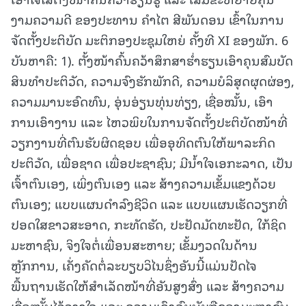
ງາມຄວາມດີ ຂອງປະທານ ຄຳໄຕ ສີພັນດອນ ເຂົ້າໃນການ
ຈັດຕັ້ງປະຕິບັດ ມະຕິກອງປະຊຸມໃຫຍ່ ຄັ້ງທີ XI ຂອງພັກ. 6
ບັນຫາຄື: 1). ຕັ້ງໜ້າຄົ້ນຄວ້າສຶກສາຮໍ່າຮຽນເອົາຄຸນສົມບັດ
ສິນທຳປະຕິວັດ, ຄວາມຈົງຮັກພັກດີ, ຄວາມບໍລິສຸດຜຸດຜ່ອງ,
ຄວາມມານະອົດທົນ, ອຸ່ນອ່ຽນທຸ່ນທ່ຽງ, ເຊື່ອໝັ້ນ, ເອົາ
ການເອົາງານ ແລະ ໄຫວພິບໃນການຈັດຕັ້ງປະຕິບັດໜ້າທີ່
ວຽກງານທີ່ຕົນຮັບຜິດຊອບ ເພື່ອອຸທິດຕົນໃຫ້ພາລະກິດ
ປະຕິວັດ, ເພື່ອຊາດ ເພື່ອປະຊາຊົນ; ມີນໍ້າໃຈເອກະລາດ, ເປັນ
ເຈົ້າຕົນເອງ, ເພິ່ງຕົນເອງ ແລະ ສ້າງຄວາມເຂັ້ມແຂງດ້ວຍ
ຕົນເອງ; ແບບແຜນດຳລົງຊີວິດ ແລະ ແບບແຜນເຮັດວຽກທີ່
ປອດໃສຂາວສະອາດ, ກະທັດຮັດ, ປະຢັດມັດທະຢັດ, ໃກ້ຊິດ
ມະຫາຊົນ, ຈິງໃຈຕໍ່ເພື່ອນສະຫາຍ; ເຂັ້ມງວດໃນດ້ານ
ຫຼັກການ, ເຄັ່ງຄັດຕໍ່ລະບຽບວິໄນຊຶ່ງອັນນີ້ແມ່ນປັດໄຈ
ພື້ນຖານເຮັດໃຫ້ສໍາເລັດໜ້າທີ່ອັນສູງສົ່ງ ແລະ ສ້າງຄວາມ
ເຊື່ອໝັ້ນໄວ້ວາງໃຈ ແລະ ຄວາມເຄົາລົບນັບຖືຂອງມະຫາຊົນ