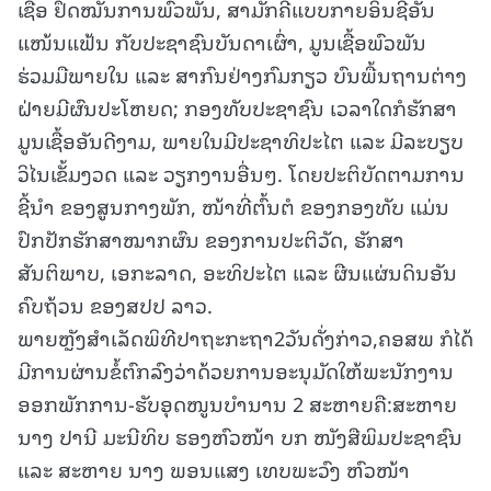
ເຊື້ອ ຢຶດໝັ້ນການພົວພັນ, ສາມັກຄີແບບກາຍອິນຊີອັນ
ແໜ້ນແຟ້ນ ກັບປະຊາຊົນບັນດາເຜົ່າ, ມູນເຊື້ອພົວພັນ
ຮ່ວມມືພາຍໃນ ແລະ ສາກົນຢ່າງກົມກຽວ ບົນພື້ນຖານຕ່າງ
ຝ່າຍມີຜົນປະໂຫຍດ; ກອງທັບປະຊາຊົນ ເວລາໃດກໍຮັກສາ
ມູນເຊື້ອອັນດີງາມ, ພາຍໃນມີປະຊາທິປະໄຕ ແລະ ມີລະບຽບ
ວິໄນເຂັ້ມງວດ ແລະ ວຽກງານອື່ນໆ. ໂດຍປະຕິບັດຕາມການ
ຊີ້ນຳ ຂອງສູນກາງພັກ, ໜ້າທີ່ຕົ້ນຕໍ ຂອງກອງທັບ ແມ່ນ
ປົກປັກຮັກສາໝາກຜົນ ຂອງການປະຕິວັດ, ຮັກສາ
ສັນຕິພາບ, ເອກະລາດ, ອະທິປະໄຕ ແລະ ຜືນແຜ່ນດິນອັນ
ຄົບຖ້ວນ ຂອງສປປ ລາວ.
ພາຍຫຼັງສຳເລັດພິທີປາຖະກະຖາ2ວັນດັ່ງກ່າວ,ຄອສພ ກໍໄດ້
ມີການຜ່ານຂໍ້ຕົກລົງວ່າດ້ວຍການອະນຸມັດໃຫ້ພະນັກງານ
ອອກພັກການ-ຮັບອຸດໜູນບຳນານ 2 ສະຫາຍຄື:ສະຫາຍ
ນາງ ປານີ ມະນີທິບ ຮອງຫົວໜ້າ ບກ ໜັງສືພິມປະຊາຊົນ
ແລະ ສະຫາຍ ນາງ ພອນແສງ ເທບພະວົງ ຫົວໜ້າ