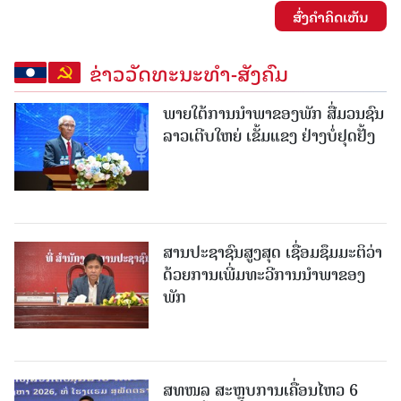
ສົ່ງຄໍາຄິດເຫັນ
ຂ່າວວັດທະນະທຳ-ສັງຄົມ
ພາຍໃຕ້ການນໍາພາຂອງພັກ ສື່ມວນຊົນ
ລາວເຕີບໃຫຍ່ ເຂັ້ມແຂງ ຢ່າງບໍ່ຢຸດຢັ້ງ
ສານປະຊາຊົນສູງສຸດ ເຊື່ອມຊຶມມະຕິວ່າ
ດ້ວຍການເພີ່ມທະວີການນຳພາຂອງ
ພັກ
ສທໜລ ສະຫຼຸບການເຄື່ອນໄຫວ 6