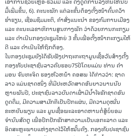
ເອົາການຊ່ວຍເຫຼືອ-ຮ່ວມມື ແລະ ດຶງດູດການລົງທຶນໃຫ້ນັບ
ມື້ເພີ່ມຂຶ້ນ, 6). ຄະນະພັກ ແຕ່ລະຂັ້ນຕ້ອງຕັ້ງໜ້າຄົ້ນຄວ້າ
ຮ່ຳຮຽນ, ເຊື່ອມຊຶມມະຕິ, ຄຳສັ່ງແນະນຳ ຂອງກົມການເມືອງ
ແລະ ຄະນະເລຂາທິການສູນກາງພັກ ວ່າດ້ວຍການກະກຽມ
ແລະ ດຳເນີນກອງປະຊຸມໃຫຍ່ 3 ຂັ້ນເພື່ອຕັ້ງໜ້າກະກຽມໃຫ້
ດີ ແລະ ດຳເນີນໃຫ້ຖຶກຕ້ອງ.
ໃນກອງປະຊຸມຍັງໄດ້ຮັບຟັງປາຖະກະຖາມູນເຊື້ອວັນສ້າງຕັ້ງ
ກອງທັບປະຊາຊົນລາວຄົບຮອບ75ປີໂດຍແມ່ນ ທ່ານ ຄຳ
ມອນ ຈັນທະຈິດ ຮອງຫົວຫນ້າ ຄອສພ ໄດ້ກ່າວວ່າ: ຊາດ
ລາວ ແມ່ນຊາດໜຶ່ງ ທີ່ມີປະຫວັດສາດອັນຍາວນານນັບ
ຫຼາຍພັນປີ, ປະຊາຊົນລາວບັນດາເຜົ່າມີນໍ້າໃຈຮັກຊາດອັນ
ດູດດື່ມ, ມີຄວາມສາມັກຄີເປັນປຶກແຜ່ນ, ມີຄວາມດຸໝັ່ນ
ຂະຫຍັນພຽນ ແລະ ມູນເຊື້ອພະລະອາດຫານຕໍ່ສູ້ບໍ່ຍອມ
ຈໍານົນສັດຕູ ເພື່ອປົກປັກຮັກສາຄວາມເປັນເອກະລາດ ແລະ
ອິດສະຫຼະພາບແຫ່ງຊາດໄວ້ໃຫ້ໝັ້ນຄົງ. ກອງທັບປະຊາຊົນ