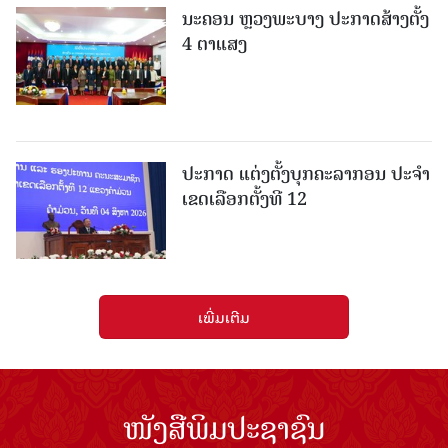
ນະຄອນ ຫຼວງພະບາງ ປະ​ກາດ​ສ້າງ​ຕັ້ງ
4 ຕາແສງ
ປະກາດ ແຕ່ງຕັ້ງບຸກຄະລາກອນ ປະຈໍາ
ເຂດເລືອກຕັ້ງທີ 12
ເພີ່ມເຕີມ
ໜັງສືພິມປະຊາຊົນ