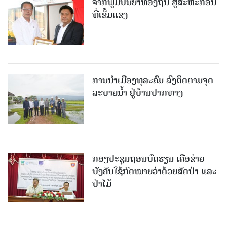
ຈາກພູມປັນຍາທ້ອງຖິ່ນ ສູ່ສະຫະກອນ
ທີ່ເຂັ້ມແຂງ
ການນໍາເມືອງທຸລະຄົມ ລົງຕິດຕາມຈຸດ
ລະບາຍນໍ້າ ຢູ່ບ້ານປາກຫາງ
ກອງປະຊຸມຖອນບົດຮຽນ ເຄືອຂ່າຍ
ບັງຄັບໃຊ້ກົດໝາຍວ່າດ້ວຍສັດປ່າ ແລະ
ປ່າໄມ້