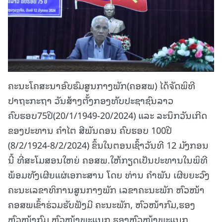
ຄະນະໂຄສະນາອົບຮົມສູນກາງພັກ(ຄອສພ) ໄດ້ຈັດພິທີ
ປາຖະກະຖາ ວັນສ້າງຕັ້ງກອງທັບປະຊາຊົນລາວ
ຄົບຮອບ75ປີ(20/1/1949-20/2024) ແລະ ລະນຶກວັນເກີດ
ຂອງປະທານ ຄຳໄຕ ສີພັນດອນ ຄົບຮອບ 100ປີ
(8/2/1924-8/2/2024) ຂຶ້ນໃນຕອນເຊົ້າວັນທີ 12 ມັງກອນ
ນີ້ ທີ່ສະໂມສອນໃຫຍ່ ຄອສພ.ໃຫ້ກຽດເປັນປະທານໃນພິທີ
ພ້ອມທັງເຜີຍແຜ່ເອກະສານ ໂດຍ ທ່ານ ຄຳພັນ ເຜີຍຍະວົງ
ຄະນະເລຂາທິການສູນກາງພັກ ເລຂາຄະນະພັກ ຫົວໜ້າ
ຄອສພເຂົ້າຮ່ວມຮັບຟັງມີ ຄະນະພັກ, ຫົວໜ້າກົມ,ຮອງ
ຫົວໜ້າກົມ,ຫົວໜ້າພະແນກ,ຮອງຫົວໜ້າພະແນກ