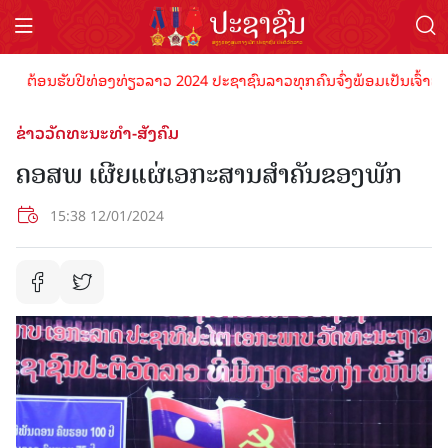
້ອນຮັບປີທ່ອງທ່ຽວລາວ 2024 ປະຊາຊົນລາວທຸກຄົນຈົ່ງພ້ອມເປັນເຈົ້າພາບທີ່ດີ
ຂ່າວວັດທະນະທຳ-ສັງຄົມ
ຄອສພ ເຜີຍແຜ່ເອກະສານສຳຄັນຂອງພັກ
15:38 12/01/2024