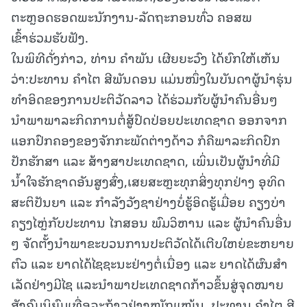
ຕະຫຼອດຮອດພະນັກງານ-ລັດຖະກອນທົ່ວ ຄອສພ
ເຂົ້າຮ່ວມຮັບຟັງ.
ໃນພິທີດັ່ງກ່າວ, ທ່ານ ຄຳພັນ ເຜີຍຍະວົງ ໄດ້ຍົກໃຫ້ເຫັນ
ວ່າ:ປະທານ ຄຳໄຕ ສີພັນດອນ ແມ່ນໜຶ່ງໃນບັນດາຜູ້ນໍາຮຸ່ນ
ທຳອິດຂອງການປະຕິວັດລາວ ໄດ້ຮ່ວມກັບຜູ້ນໍາຄົນອື່ນໆ
ນໍາພາພາລະກິດການຕໍ່ສູ້ປົດປ່ອຍປະເທດຊາດ ອອກຈາກ
ແອກປົກຄອງຂອງຈັກກະພັດຕ່າງດ້າວ ກໍຄືພາລະກິດປົກ
ປັກຮັກສາ ແລະ ສ້າງສາປະເທດຊາດ, ເພິ່ນເປັນຜູ້ນໍາທີ່ມີ
ນໍ້າໃຈຮັກຊາດອັນສູງສົ່ງ,ເສຍສະຫຼະທຸກສິ່ງທຸກຢ່າງ ອຸທິດ
ສະຕິປັນຍາ ແລະ ກຳລັງວັງຊາຢ່າງບໍ່ຮູ້ອິດຮູ້ເມື່ອຍ ຄຽງບ່າ
ຄຽງໄຫຼ່ກັບປະທານ ໄກສອນ ພົມວິຫານ ແລະ ຜູ້ນຳຄົນອື່ນ
ໆ ຈັດຕັ້ງນຳພາຂະບວນການປະຕິວັດໄດ້ເຕີບໃຫຍ່ຂະຫຍາຍ
ຕົວ ແລະ ຍາດໄດ້ໄຊຊະນະຢ່າງຕໍ່ເນື່ອງ ແລະ ຍາດໄດ້ຜົນສໍາ
ເລັດຢ່າງມີໄຊ ແລະນຳພາປະເທດຊາດກ້າວຂຶ້ນສູ່ຈຸດໝາຍ
ສັງຄົມນິຍົມເທື່ອລະກ້າວຢ່າງໜັກແໜ້ນ, ປະທານ ຄຳໄຕ ສີ