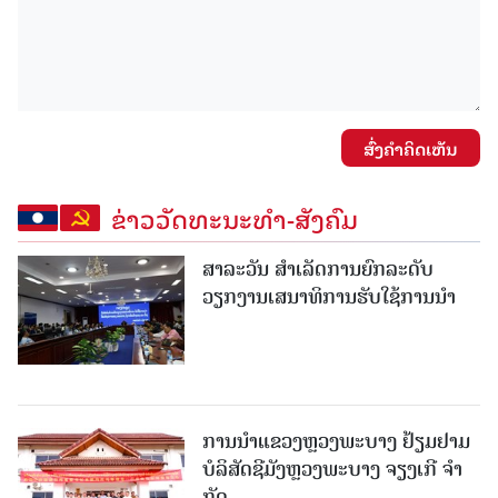
ສົ່ງຄໍາຄິດເຫັນ
ຂ່າວວັດທະນະທຳ-ສັງຄົມ
ສາລະວັນ ສໍາເລັດການຍົກລະດັບ
ວຽກງານເສນາທິການຮັບໃຊ້ການນໍາ
ການນຳແຂວງຫຼວງພະບາງ ຢ້ຽມ​ຢາມ
ບໍ​ລິ​ສັດຊີມັງຫຼວງພະບາງ ຈຽງເກີ ຈໍາ
ກັດ