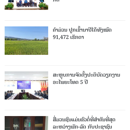
ຄໍາມ່ວນ ປູກເຂົ້ານາປີໄດ້ທັງໝົດ
91,472 ເຮັກຕາ
ສະຫຼຸບການຈັດຕັ້ງປະຕິບັດວຽກງານ
ອະໄພຍະໂທດ 5 ປີ
ສື່ມວນຊົນແມ່ນຂົວຕໍ່ທີ່ສໍາຄັນທີ່ສຸດ
ລະຫວ່າງພັກ-ລັດ ກັບປະຊາຊົນ