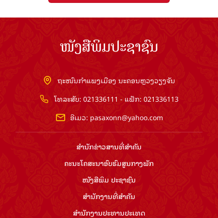
ໜັງສືພິມປະຊາຊົນ
ຖະໜົນກຳແພງເມືອງ ນະຄອນຫຼວງວຽງຈັນ
ໂທລະສັບ: 021336111 - ແຟັກ: 021336113
ອີເມວ:
pasaxonn@yahoo.com
ສຳ​ນັກ​ຂ່າວ​ສານ​ທີ່​ສຳ​ຄັນ​
ຄະນະໂຄສະນາອົບຮົມ​ສູນ​ກາງ​ພັກ
ໜັງສືພິມ ປະ​ຊາ​ຊົນ
ສຳ​ນັກ​ງານ​ທີ່​ສຳ​ຄັນ
ສຳ​ນັກ​ງານ​ປະ​ທານ​ປະ​ເທດ