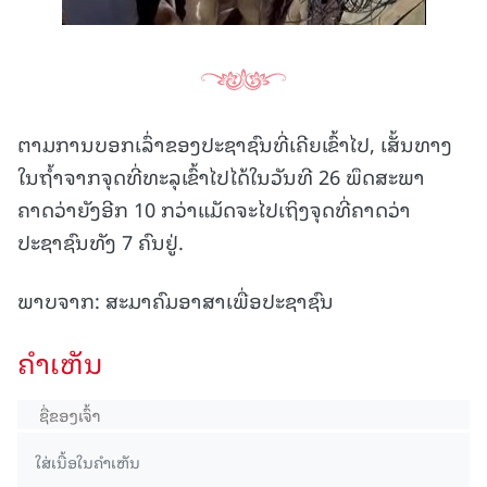
ຕາມການບອກເລົ່າຂອງປະຊາຊົນທີ່ເຄີຍເຂົ້າໄປ, ເສັ້ນທາງ
ໃນຖໍ້າຈາກຈຸດທີ່ທະລຸເຂົ້າໄປໄດ້ໃນວັນທີ 26 ພຶດສະພາ
ຄາດວ່າຍັງອີກ 10 ກວ່າແມັດຈະໄປເຖິງຈຸດທີ່ຄາດວ່າ
ປະຊາຊົນທັງ 7 ຄົນຢູ່.
ພາບຈາກ: ສະມາຄົມອາສາເພື່ອປະຊາຊົນ
ຄໍາເຫັນ