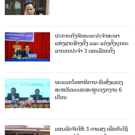
ປະກາດກົງຈັກຄະນະປະຈໍາສະພາ
ແຫ່ງຊາດສ້າງຕັ້ງ ແລະ ແຕ່ງຕັ້ງບຸກຄະ
ລາກອນປະຈໍາ 3 ເຂດເລືອກຕັ້ງ
ພະແນກໂຍທາທິການ-ຂົນສົ່ງແຂວງ
ສະຫວັນນະເຂດສະຫຼຸບວຽກງານ 6
ເດືອນ
ມອບລົດຈັກໃຫ້ 3 ຕາແສງ ເພື່ອຮັບໃຊ້