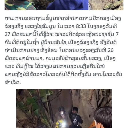
ຕາມການສອບຖາມຂໍ້ມູນຈາກອຳນາດການປົກຄອງເມືອງ
ລ້ອງແຈ້ງ ແຂວງໄຊສົມບູນ ໃນເວລາ 8:33 ໂມງຂອງວັນທີ
27 ພຶດສະພານີ້ໃຫ້ຮູ້ວ່າ: ພາລະກິດຊ່ວຍເຫຼືອປະຊາຊົນ 7
ຄົນທີ່ຕິດຢູ່ໃນຖໍ້າ ຢູ່ບ້ານພັນໄຊ ເມືອງລ້ອງແຈ້ງ ຍັງສືບຕໍ່
ດຳເນີນການຢ່າງເຄັ່ງຮ້ອນ ໃນຕອນແລງຂອງວັນທີ 26
ພຶດສະພາຜ່ານມາ, ຄະນະຮັບຜິດຊອບຂັ້ນແຂວງ, ເມືອງ
ແລະ ທີມກູ້ໄພ ໄດ້ວາງແຜນການຊ່ວຍເຫຼືອຄືນໃໝ່
ພາຍຫຼັງບໍລິສັດລາວໂທລະຄົມໄດ້ຕິດຕັ້ງສັນ ຍານໂທລະສັບ
ສຳເລັດ.