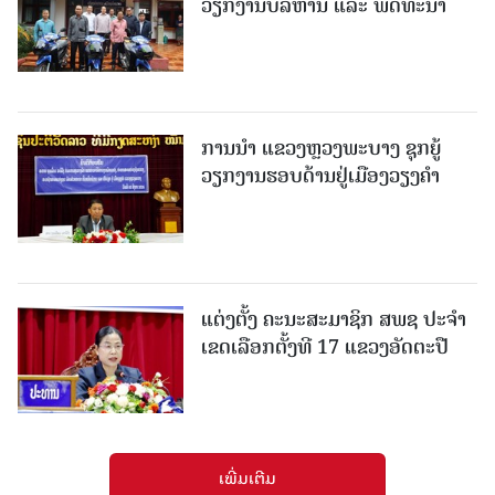
ວຽກງານບໍລິຫານ ແລະ ພັດທະນາ
ການນຳ ແຂວງຫຼວງພະບາງ ຊຸກຍູ້
ວຽກງານຮອບດ້ານຢູ່ເມືອງວຽງຄໍາ
ແຕ່ງຕັ້ງ ຄະນະສະມາຊິກ ສພຊ ປະຈຳ
ເຂດເລືອກຕັ້ງທີ 17 ແຂວງອັດຕະປື
ເພີ່ມເຕີມ