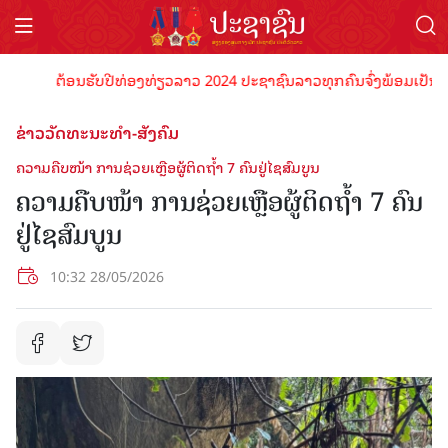
ຕ້ອນຮັບປີທ່ອງທ່ຽວລາວ 2024 ປະຊາຊົນລາວທຸກຄົນຈົ່ງພ້ອມເປັນເຈົ້າພາບ
ຂ່າວວັດທະນະທຳ-ສັງຄົມ
ຄວາມຄືບໜ້າ ການຊ່ວຍເຫຼືອຜູ້ຕິດຖໍ້າ 7 ຄົນຢູ່ໄຊສົມບູນ
ຄວາມຄືບໜ້າ ການຊ່ວຍເຫຼືອຜູ້ຕິດຖໍ້າ 7 ຄົນ
ຢູ່ໄຊສົມບູນ
10:32 28/05/2026