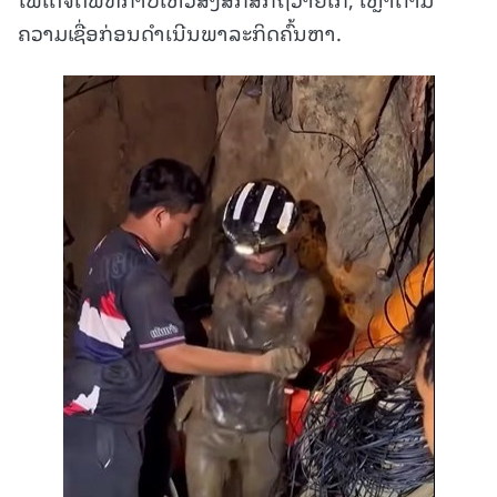
ຄວາມເຊື່ອກ່ອນດຳເນີນພາລະກິດຄົ້ນຫາ.