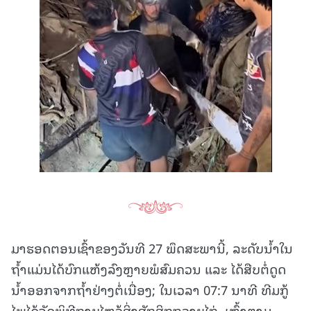
ມາຮອດຕອນເຊົ້າຂອງວັນທີ 27 ພຶດສະພານີ້, ລະດັບນໍ້າໃນ
ຖໍ້າແມ່ນໄດ້ບົກແຫ້ງລົງຫຼາຍພໍສົມຄວນ ແລະ ໄດ້ສືບຕໍ່ດູດ
ນໍ້າອອກຈາກຖໍ້າຢ່າງຕໍ່ເນື່ອງ; ໃນເວລາ 07:7 ນາທີ ທີມກູ້
ໄພໄດ້ຈັດພິທີກາບໄຫວ້ສິ່ງສັກສິກຖວາຍໄກ່, ເຫຼົ້າຕາມ