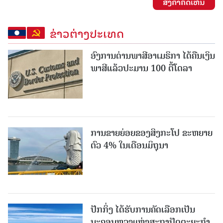
ສົ່ງຄໍາຄິດເຫັນ
ຂ່າວຕ່າງປະເທດ
ອົງການດ່ານພາສີອາເມຣິກາ ໄດ້ຄືນເງິນ
ພາສີແລ້ວປະມານ 100 ຕື້ໂດລາ
ການຂາຍຍ່ອຍຂອງສິງກະໂປ ຂະຫຍາຍ
ຕົວ 4% ໃນເດືອນມິຖຸນາ
ປັກກິ່ງ ໄດ້ຮັບການຄັດເລືອກເປັນ
ນະຄອນຫຼວງແຫ່ງສະຖາປັດຕະຍະກຳ