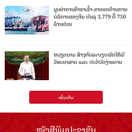
ມູນຄ່າການຄ້າຂາເຂົ້າ-ຂາອອກດ້ານການ
ບໍລິການຂອງຈີນ ບັນລຸ 3,779 ຕື້ 750
ລ້ານຢວນ
ຫວຽດນາມ ສ້າງກົດລະບຽບພັກໃຫ້ມີ
ວິທະຍາສາດ ແລະ ປະຕິບັດງ່າຍດາຍ
ເພີ່ມເຕີມ
ໜັງສືພິມປະຊາຊົນ