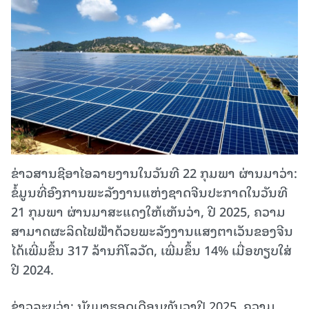
ຂ່າວສານຊີອາໄອລາຍງານໃນວັນທີ 22 ກຸມພາ ຜ່ານມາວ່າ:
ຂໍ້ມູນທີ່ອົງການພະລັງງານແຫ່ງຊາດຈີນປະກາດໃນວັນທີ
21 ກຸມພາ ຜ່ານມາສະແດງໃຫ້ເຫັນວ່າ, ປີ 2025, ຄວາມ
ສາມາດຜະລິດໄຟຟ້າດ້ວຍພະລັງງານແສງຕາເວັນຂອງຈີນ
ໄດ້ເພີ່ມຂຶ້ນ 317 ລ້ານກິໂລວັດ, ເພີ່ມຂຶ້ນ 14% ເມື່ອທຽບໃສ່
ປີ 2024.
ຂ່າວລະບຸວ່າ: ນັບມາຮອດເດືອນທັນວາປີ 2025, ຄວາມ