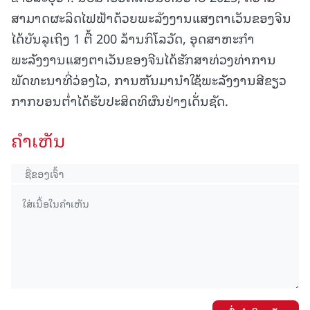
ສາມາດຜະລິດໄຟຟ້າດ້ວຍພະລັງງານແສງຕາເວັນຂອງຈີນ
ໄດ້ບັນລຸເຖິງ 1 ຕື້ 200 ລ້ານກິໂລວັດ, ອຸດສາຫະກຳ
ພະລັງງານແສງຕາເວັນຂອງຈີນໄດ້ຮັກສາທ່ວງທ່າການ
ພັດທະນາທີ່ວ່ອງໄວ, ການຫັນມານຳໃຊ້ພະລັງງານສີຂຽວ
ກາກບອນຕ່ຳໄດ້ຮັບປະສິດທິຜົນຢ່າງເດັ່ນຊັດ.
ຄໍາເຫັນ