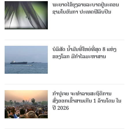
ພະຍາດໄຂ້ຍຸງລາຍລະບາດຢູ່ນະຄອນ
ຊາມໂບ​ອັນກາ ປະເທດຟີລິບປິນ
ບໍລິສັດ ນ້ຳມັນທີ່ໃຫຍ່ທີ່ສຸດ 8 ແຫ່ງ
ຂອງໂລກ ມີກຳໄລມະຫາສານ
ກຳປູເຈຍ ຈະທຳລາຍສະຖິຕິການ
ສົ່ງອອກເຂົ້າສານເກີນ 1 ລ້ານໂຕນ ໃນ
ປີ 2026