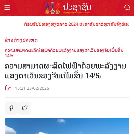
ຕ້ອນຮັບປີທ່ອງທ່ຽວລາວ 2024 ປະຊາຊົນລາວທຸກຄົນຈົ່ງພ້ອມເປັນເຈ
ຂ່າວຕ່າງປະເທດ
ຄວາມສາມາດຜະລິດໄຟຟ້າດ້ວຍພະລັງງານແສງຕາເວັນຂອງຈີນເພີ່ມຂຶ້ນ
14%
ຄວາມສາມາດຜະລິດໄຟຟ້າດ້ວຍພະລັງງານ
ແສງຕາເວັນຂອງຈີນເພີ່ມຂຶ້ນ 14%
15:21 23/02/2026