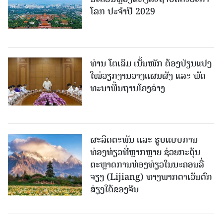
ໂລກ ປະຈຳປີ 2029
ທ່ານ ໂຕ​ເລິມ ເນັ້ນໜັກ ຕ້ອງ​ປ່ຽນ​ແປງ​
ໃໝ່​ວຽກ​ງານ​ວາງ​ແຜນ​ຜັງ ແລະ ​ພັດ​
ທະ​ນາ​ພື້ນ​ຖານ​ໂຄງ​ລ່າງ
ຜະລິດຕະພັນ ແລະ ຮູບແບບການ
ທ່ອງທ່ຽວທີ່ຫຼາກຫຼາຍ ຊ່ວຍກະຕຸ້ນ
ຕະຫຼາດການທ່ອງທ່ຽວໃນນະຄອນລີ່
ຈຽງ (Lijiang) ທາງພາກຕາເວັນຕົກ
ສ່ຽງໃຕ້ຂອງຈີນ