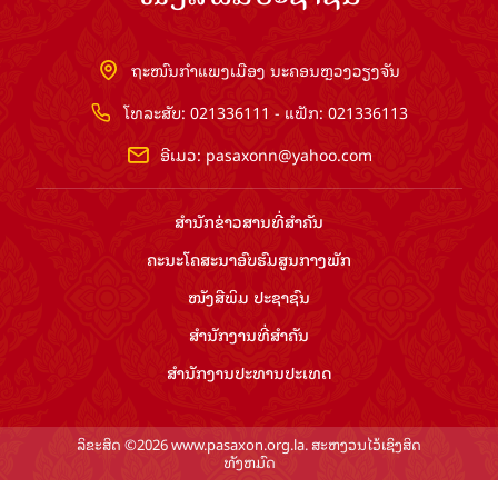
ຖະໜົນກຳແພງເມືອງ ນະຄອນຫຼວງວຽງຈັນ
ໂທລະສັບ: 021336111 - ແຟັກ: 021336113
ອີເມວ:
pasaxonn@yahoo.com
ສຳ​ນັກ​ຂ່າວ​ສານ​ທີ່​ສຳ​ຄັນ​
ຄະນະໂຄສະນາອົບຮົມ​ສູນ​ກາງ​ພັກ
ໜັງສືພິມ ປະ​ຊາ​ຊົນ
ສຳ​ນັກ​ງານ​ທີ່​ສຳ​ຄັນ
ສຳ​ນັກ​ງານ​ປະ​ທານ​ປະ​ເທດ
ລິຂະສິດ ©2026 www.pasaxon.org.la. ສະຫງວນໄວ້ເຊິງສິດ
ທັງຫມົດ