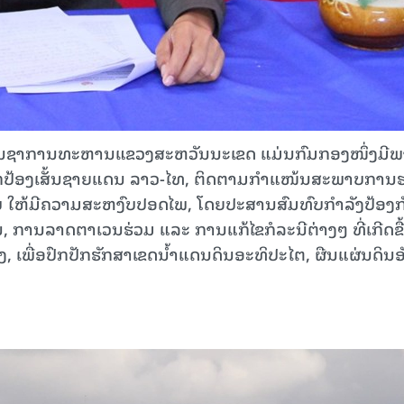
ບັນຊາການທະຫານແຂວງສະຫວັນນະເຂດ ແມ່ນກົມກອງໜຶ່ງມີ
ອງປົກປ້ອງເສັ້ນຊາຍແດນ ລາວ-ໄທ, ຕິດຕາມກຳແໜ້ນສະພາບການ
ບ ໃຫ້ມີຄວາມສະຫງົບປອດໄພ, ໂດຍປະສານສົມທົບກໍາລັງປ້ອງກ
 ການລາດຕາເວນຮ່ວມ ແລະ ການແກ້ໄຂກໍລະນີຕ່າງໆ ທີ່ເກີດຂື
ເພື່ອປົກປັກຮັກສາເຂດນໍ້າແດນດິນອະທິປະໄຕ, ຜືນແຜ່ນດິນອ