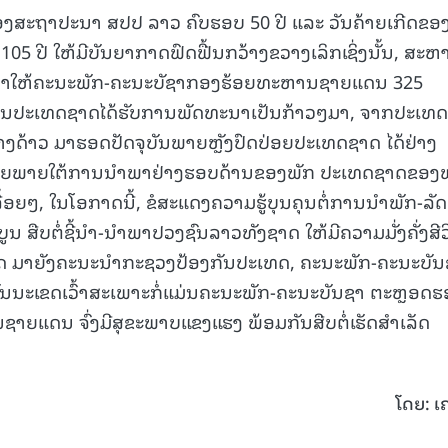
ອງສະຖາປະນາ ສປປ ລາວ ຄົບຮອບ 50 ປີ ແລະ ວັນຄ້າຍເກີດຂອ
 ປີ ໃຫ້ມີບັນຍາກາດຟົດຟື້ນກວ້າງຂວາງເລິກເຊິ່ງນັ້ນ, ສະຫ
ງໜ້າໃຫ້ຄະນະພັກ-ຄະນະບັຊາກອງຮ້ອຍທະຫານຊາຍແດນ 325
ເຫັນປະເທດຊາດໄດ້ຮັບການພັດທະນາເປັນກ້າວໆມາ, ຈາກປະເທດທ
່າງດ້າວ ມາຮອດປັດຈຸບັນພາຍຫຼັງປົດປ່ອຍປະເທດຊາດ ໄດ້ຢ່າງ
, ໂດຍພາຍໃຕ້ການນຳພາຢ່າງຮອບດ້ານຂອງພັກ ປະເທດຊາດຂອ
ລື້ອຍໆ, ໃນໂອກາດນີ້, ຂໍສະແດງຄວາມຮູ້ບຸນຄຸນຕໍ່ການນຳພັກ-ລັດ 
ູນ ສືບຕໍ່ຊີ້ນຳ-ນຳພາປວງຊົນລາວທັງຊາດ ໃຫ້ມີຄວາມມັ່ງຄັ່ງສີວ
ສີດ ມາຍັງຄະນະນຳກະຊວງປ້ອງກັນປະເທດ, ຄະນະພັກ-ຄະນະບັນ
ະເຂດເວົ້າສະເພາະກໍ່ແມ່ນຄະນະພັກ-ຄະນະບັນຊາ ຕະຫຼອດຮ
ຍແດນ ຈົ່ງມີສຸຂະພາບແຂງແຮງ ພ້ອມກັນສືບຕໍ່ເຮັດສຳເລັດ
ໂດຍ: ເ