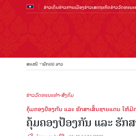
ຂ່າວເດັ່ນ
ຂ່າວການເມືອງ
ຂ່າວເສດຖະກິດ
ຂ່າວວັດທະນະທ
ສະເໜີ
ພັກປປ ລາວ
ຂ່າວວັດທະນະທຳ-ສັງຄົມ
ຄຸ້ມຄອງປ້ອງກັນ ແລະ ຮັກສາເສັ້ນຊາຍແດນ ໃຫ້ມ
ຄຸ້ມຄອງປ້ອງກັນ ແລະ ຮັກ