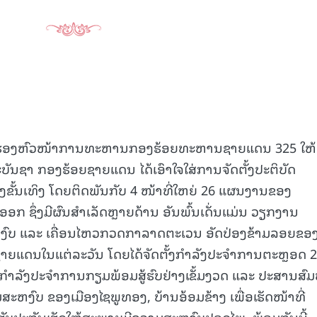
ດ ຮອງຫົວໜ້າການທະຫານກອງຮ້ອຍທະຫານຊາຍແດນ 325 ໃຫ້ຮ
ັນຊາ ກອງຮ້ອຍຊາຍແດນ ໄດ້ເອົາໃຈໃສ່ການຈັດຕັ້ງປະຕິບັດ
ັ້ນເທິງ ໂດຍຕິດພັນກັບ 4 ໜ້າທີ່ໃຫຍ່ 26 ແຜນງານຂອງ
 ຊຶ່ງມີຜົນສຳເລັດຫຼາຍດ້ານ ອັນພົ້ນເດັ່ນແມ່ນ ວຽກງານ
ຫງົບ ແລະ ເຄື່ອນໄຫວກວດກາລາດຕະເວນ ອັດປ່ອງຂ້າມລອຍຂອ
່ຕາມຊາຍແດນໃນແຕ່ລະວັນ ໂດຍໄດ້ຈັດຕັ້ງກຳລັງປະຈຳການຕະຫຼອດ 
ດ້ມີກຳລັງປະຈຳການກຽມພ້ອມສູ້ຮົບຢ່າງເຂັ້ມງວດ ແລະ ປະສານສົມ
ະຫງົບ ຂອງເມືອງໄຊພູທອງ, ບ້ານອ້ອມຂ້າງ ເພື່ອເຮັດໜ້າທີ່
່ຮັບປະກັນເຮັດໃຫ້ສະພາບມີຄວາມສະຫງົບປອດໄພ. ພ້ອມກັນນີ້,