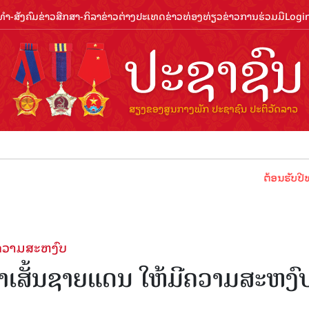
ຳ-ສັງຄົມ
ຂ່າວສືກສາ-ກິລາ
ຂ່າວຕ່າງປະເທດ
ຂ່າວທ່ອງທ່ຽວ
ຂ່າວການຮ່ວມມື
Logi
ຕ້ອນຮັບປີທ່ອງທ່ຽວລາ
ີຄວາມສະຫງົບ
ສາເສັ້ນຊາຍແດນ ໃຫ້ມີຄວາມສະຫງົ