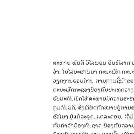
ສະຫາຍ ພັນຕີ ວິໄລພອນ ອິນທິລາ
ວ່າ: ໃນໄລຍະຜ່ານມາ ຄະນະພັກ-ຄະນະບ
ວຽກງານຮອບດ້ານ ຕາມການຊີ້ນໍາຂອງຂ
ຄະນະພັກກະຊວງປ້ອງກັນປະເທດວາງອອກ
ຮັບປະກັນເຮັດໃຫ້ສະພາບມີຄວາມສະ
ກຸ່ມຄົນບໍ່ດີ, ສິ່ງທີ່ຜິດກົດໝາຍຢູ
ຊົ່ວໂມງ ຢູ່ແຕ່ລະຈຸດ, ແຕ່ລະດອນ, ໄ
ກັບກຳລັງປ້ອງກັນຊາດ-ປ້ອງກັນຄວາມສ
ປ້ອງກັນທາງບົກ ແລະ ທາງນໍ້າ ແນ່ໃສ