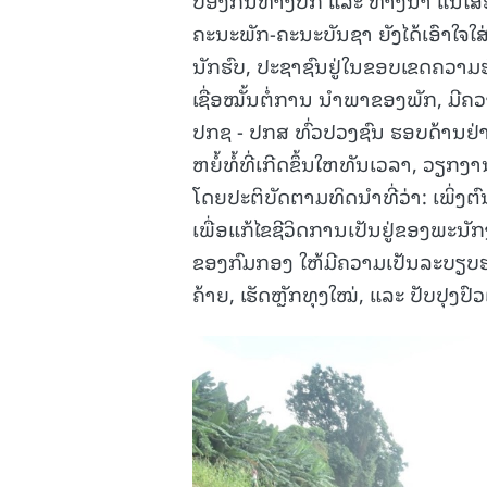
ຄະນະພັກ-ຄະນະບັນຊາ ຍັງໄດ້ເອົາໃຈ
ນັກຮົບ, ປະຊາຊົນຢູ່ໃນຂອບເຂດຄວາມ
ເຊື່ອໝັ້ນຕໍ່ການ ນໍາພາຂອງພັກ, ມີຄວ
ປກຊ - ປກສ ທົ່ວປວງຊົນ ຮອບດ້ານຢ່
ຫຍໍ້ທໍ້ທີ່ເກີດຂຶ້ນໃຫທັນເວລາ, ວຽ
ໂດຍປະຕິບັດຕາມທິດນຳທີ່ວ່າ: ເພິ່ງຕົ
ເພື່ອແກ້ໄຂຊີວິດການເປັນຢູ່ຂອງພະນັກງ
ຂອງກົມກອງ ໃຫ້ມີຄວາມເປັນລະບຽບຮຽບຮ້
ຄ້າຍ, ເຮັດຫຼັກທຸງໃໝ່, ແລະ ປັບປຸງ