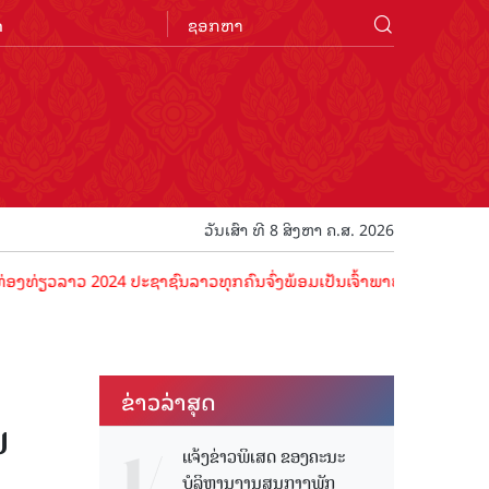
n
ວັນເສົາ ທີ 8 ສິງຫາ ຄ.ສ. 2026
ວ 2024 ປະຊາຊົນລາວທຸກຄົນຈົ່ງພ້ອມເປັນເຈົ້າພາບທີ່ດີ ຕ້ອນຮັບນັກທ່ອງທ່ຽ
ຂ່າວ​ລ່າ​ສຸດ
ບ
ແຈ້ງຂ່າວພິເສດ ຂອງຄະນະ
ບໍລິຫານງານສູນກາງພັກ