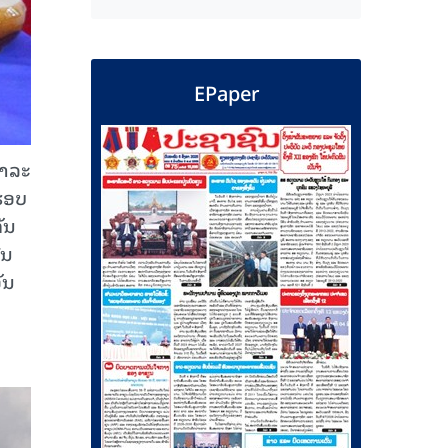
EPaper
ພາລະ
ຮອບ
ັນ
້ນ
ັນ