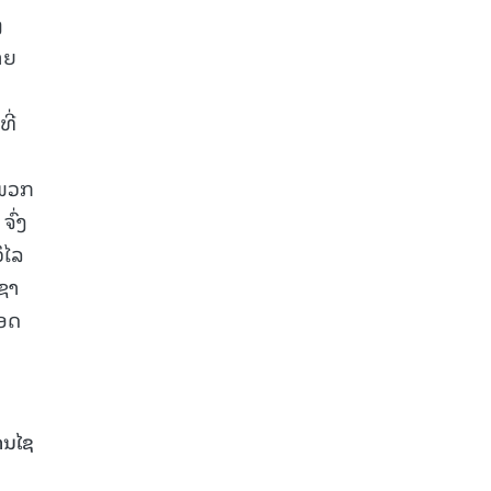
ງ
າຍ
ີ່
ງພວກ
ຈົ່ງ
ິໄລ
ຊາ
ອດ
ຄນໄຊ