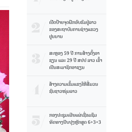
ເປີດປ້າຍຈຸດຝຶກອົບຮົມຢູ່ລາວ
ຂອງສະຖາບັນການຊ່າງແຂວງ
ຢູນນານ
ສະຫຼອງ 59 ປີ ການສ້າງຕັ້ງອາ
ຊຽນ ແລະ 29 ປີ ສປປ ລາວ ເຂົ້າ
ເປັນສະມາຊິກອາຊຽນ
ສ້າງຄວາມເຂັ້ມແຂງໃຫ້ສື່ມວນ
ຊົນຊາວໜຸ່ມລາວ
ກອງປະຊຸມເຜີຍແຜ່ເຊື່ອມຊຶມ
ທິດທາງປັບປຸງຫຼັກສູດ 6+3+3