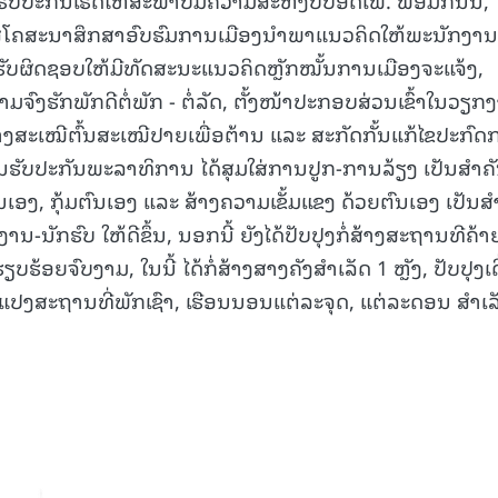
ໃສ່ໂຄສະນາສຶກສາອົບຮົມການເມືອງນໍາພາແນວຄິດໃຫ້ພະນັກງານ
ຮັບຜິດຊອບໃຫ້ມີທັດສະນະແນວຄິດຫຼັກໝັ້ນການເມືອງຈະແຈ້ງ,
າມຈົງຮັກພັກດີຕໍ່ພັກ - ຕໍ່ລັດ, ຕັ້ງໜ້າປະກອບສ່ວນເຂົ້າໃນວຽກ
າງສະເໝີຕົ້ນສະເໝີປາຍເພື່ອຕ້ານ ແລະ ສະກັດກັ້ນແກ້ໄຂປະກົດ
ກງານຮັບປະກັນພະລາທິການ ໄດ້ສຸມໃສ່ການປູກ-ການລ້ຽງ ເປັນສຳຄ
ນເອງ, ກຸ້ມຕົນເອງ ແລະ ສ້າງຄວາມເຂັ້ມແຂງ ດ້ວຍຕົນເອງ ເປັນສໍ
ານ-ນັກຮົບ ໃຫ້ດີຂຶ້ນ, ນອກນີ້ ຍັງໄດ້ປັບປຸງກໍ່ສ້າງສະຖານທີຄ້າ
ອຍຈົບງາມ, ໃນນີ້ ໄດ້ກໍ່ສ້າງສາງຄັງສຳເລັດ 1 ຫຼັງ, ປັບປຸງເດ
ປົວແປງສະຖານທີ່ພັກເຊົາ, ເຮືອນນອນແຕ່ລະຈຸດ, ແຕ່ລະດອນ ສຳເລ