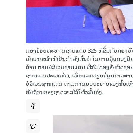
ກອງຮ້ອຍທະຫານຊາຍແດນ 325 ທີ່ຂຶ້ນກັບກອງ
ບົດບາດໜ້າທີ່ເປັນກໍາລັງຕົ້ນຕໍ ໃນການຄຸ້ມຄ
ດ້ານ ຕາມບໍລິເວນຊາຍແດນ ທີ່ກົມກອງຮັບຜິດຊອ
ຊາຍແດນປະເທດໄທ, ເພື່ອແລກປຽນຂໍ້ມູນຂ່າວສານ,
ບໍລິເວນຊາຍແດນ ຕາມການມອບໝາຍຂອງຂັ້ນເທິງ, 
ຄົບຖ້ວນຂອງຊາດລາວໄວ້ໃຫ້ໝັ້ນຄົງ.