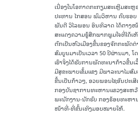
ເນື່ອງໃນໂອກາດກະກຽມສະເຫຼີມສະຫຼ
ປະທານ ໄກສອນ ພົມວິຫານ ຄົບຮອບ 105
ພັນຕີ ວິໄລພອນ ອິນທິລາດ ໄດ້ຕາ
ສະແດງຄວາມຮູ້ສືກພາກພູມໃຈທີ່ໄດ້
ຕົກເປັນຫົວເມືອງຂື້ນຂອງຈັກກະພັດຕ
ສົມບູນມາເປັນເວລາ 50 ປີຜ່ານມາ
ເຮົາຈິ່ງໄດ້ຮັບການພັດທະນາກ້າວຂື້ນເ
ມີສຸຂະພາບເຂັ້ມແຂງ ມີພາລະນາໄມສົມບ
ຂື້ນເປັນກ້າວໆ, ອວຍພອນໄຊອັນປະເ
ກອງບັນຊາການທະຫານແຂວງສະຫວັນນ
ພະນັກງານ-ນັກຮົບ ກອງຮ້ອຍທະຫານຊາ
ໜ້າທີ່-ທີ່ຂັ້ນເທິງມອບໝາຍໃຫ້.