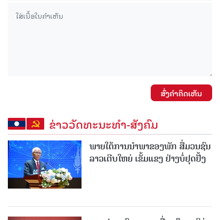
ສົ່ງຄໍາຄິດເຫັນ
ຂ່າວວັດທະນະທຳ-ສັງຄົມ
ພາຍໃຕ້ການນໍາພາຂອງພັກ ສື່ມວນຊົນ
ລາວເຕີບໃຫຍ່ ເຂັ້ມແຂງ ຢ່າງບໍ່ຢຸດຢັ້ງ