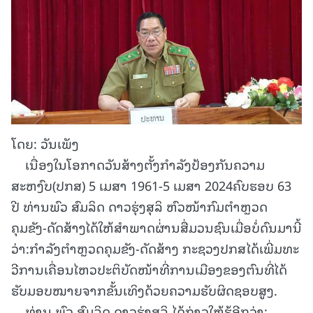
ໂດຍ: ວັນເພັງ
ເນື່ອງໃນໂອກາດວັນສ້າງຕັ້ງກຳລັງປ້ອງກັນຄວາມ
ສະຫງົບ(ປກສ) 5 ເມສາ 1961-5 ເມສາ 2024ຄົບຮອບ 63
ປີ ທ່ານພົວ ສົມລິດ ດາວຮຸ່ງສຸລິ ຫົວໜ້າກົມຕຳຫຼວດ
ຄຸມຂັງ-ດັດສ້າງໄດ້ໃຫ້ສຳພາດຜ່່ານສື່ມວນຊົນເມື່ອບໍ່ດົນມານີ້
ວ່າ:ກຳລັງຕຳຫຼວດຄຸມຂັງ-ດັດສ້າງ ກະຊວງປກສໄດ້ເພີ່ມທະ
ວີການເຄື່ອນໄຫວປະຕິບັດໜ້າທີ່ການເມືອງຂອງຕົນທີ່ໄດ້
ຮັບມອບໝາຍຈາກຂັ້ນເທິງດ້ວຍຄວາມຮັບຜິດຊອບສູງ.
ທ່ານ ພົວ ສົມລິດ ດາວຮຸ່ງສຸລິ ໄດ້ກ່າວໃຫ້ຮູ້ອີກວ່າ: