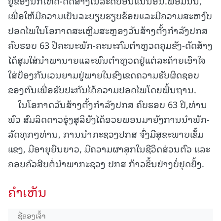
ຢູ່ຂອງນັກໂທດ-ດັດສ້າງໃນລະດັບອັນແນ່ນອນ.ພ້ອມນັ້ນ,
ເພື່ອໃຫ້ມີຄວາມເປັນລະບຽບຮຽບຮ້ອຍແລະມີຄວາມສະຫງົບ
ປອດໄພໃນໂອກາດສະເຫຼີມສະຫຼອງວັນສ້າງຕັ້ງກຳລັງປກສ
ຄົບຮອບ 63 ປີຄະນະພັກ-ຄະນະກົມຕໍາຫຼວດຄຸມຂັງ-ດັດສ້າງ
ໄດ້ສຸມໃສ່ນໍາພານາຍແລະພົນຕໍາຫຼວດຢູ່ແຕ່ລະຄ້າຍເອົາໃຈ
ໃສ່ປ້ອງກັນເວນຍາມຢູ່ພາຍໃນຂົງເຂດຄວາມຮັບຜິດຊອບ
ຂອງຕົນເພື່ອຮັບປະກັນໄດ້ຄວາມປອດໄພໂດຍພື້ນຖານ.
ໃນໂອກາດວັນສ້າງຕັ້ງກໍາລັງປກສ ຄົບຮອບ 63 ປີ,ທ່ານ
ພົວ ສົມລິດດາວຮຸ່ງສຸລິຍັງໄດ້ອວຍພອນມາຍັງການນໍາພັກ-
ລັດທຸກໆທ່ານ, ການນໍາກະຊວງປກສ ຈົ່ງມີສຸຂະພາບເຂັ້ມ
ແຂງ, ມີອາຍຸຍືນຍາວ, ມີຄວາມຜາສຸກໃນຊີວິດສ່ວນຕົວ ແລະ
ຄອບຄົວສືບຕໍ່ນໍາພາກະຊວງ ປກສ ກ້າວຂຶ້ນຢ່າງບໍ່ຢຸດຢັ້ງ.
ຄໍາເຫັນ