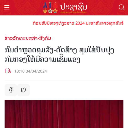
ຕ້ອນຮັບປີທ່ອງທ່ຽວລາວ 2024 ປະຊາຊົນລາວທຸກຄົນຈົ່ງພ້ອມເປ
ຂ່າວວັດທະນະທຳ-ສັງຄົມ
ກົມຕຳຫຼວດຄຸມຂັງ-ດັດສ້າງ ສຸມໃສ່ປັບປຸງ
ກົມກອງໃຫ້ມີຄວາມເຂັ້ມແຂງ
13:10 04/04/2024