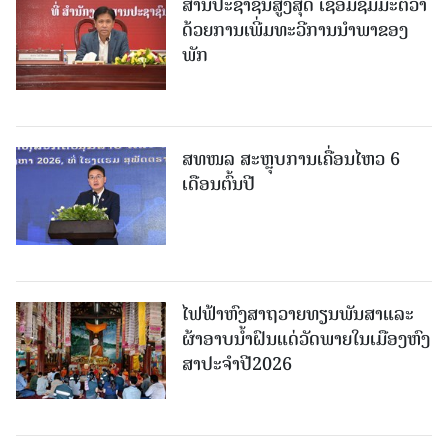
ສານປະຊາຊົນສູງສຸດ ເຊື່ອມຊຶມມະຕິວ່າ
ດ້ວຍການເພີ່ມທະວີການນຳພາຂອງ
ພັກ
ສທໜລ ສະຫຼຸບການເຄື່ອນໄຫວ 6
ເດືອນຕົ້ນປີ
ໄຟຟ້າຫົງສາຖວາຍທຽນພັນສາແລະ
ຜ້າອາບນໍ້າຝົນແດ່ວັດພາຍໃນເມືອງຫົງ
ສາປະຈໍາປີ2026