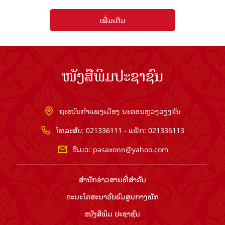
ເພີ່ມເຕີມ
ໜັງສືພິມປະຊາຊົນ
ຖະໜົນກຳແພງເມືອງ ນະຄອນຫຼວງວຽງຈັນ
ໂທລະສັບ: 021336111 - ແຟັກ: 021336113
ອີເມວ:
pasaxonn@yahoo.com
ສຳ​ນັກ​ຂ່າວ​ສານ​ທີ່​ສຳ​ຄັນ​
ຄະນະໂຄສະນາອົບຮົມ​ສູນ​ກາງ​ພັກ
ໜັງສືພິມ ປະ​ຊາ​ຊົນ