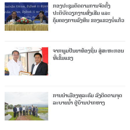
ກອງປະຊຸມຕິດຕາມການຈັດຕັ້ງ
ປະຕິບັດວຽກງານສົ່ງເສີມ ແລະ
ຄຸ້ມຄອງການລົງທຶນ ຂອງແຂວງບໍ່ແກ້ວ
ຈາກພູມປັນຍາທ້ອງຖິ່ນ ສູ່ສະຫະກອນ
ທີ່ເຂັ້ມແຂງ
ການນໍາເມືອງທຸລະຄົມ ລົງຕິດຕາມຈຸດ
ລະບາຍນໍ້າ ຢູ່ບ້ານປາກຫາງ