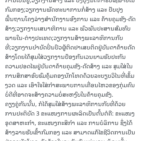
ກົມກອງ;ວຽກງານພັດທະນາການກໍ່ສ້າງ ແລະ ປັບປຸງ
ພື້ນຖານໂຄງລ່າງສໍານັກງານອົງການ ແລະ ຄ້າຍຄຸມຂັງ-ດັດ
ສ້າງ;ວຽກງານເສນາທິການ ແລະ ພົວພັນປະສານສົມທົບ
ພາຍໃນ-ຕ່າງປະເທດ;ວຽກງານສ້າງພະລາທິການກັບ
ທີ່;ວຽກງານບຳບັດປິ່ນປົວຜູ້ຕິດຢາເສບຕິດຢູ່ບັນດາຄ້າຍດັດ
ສ້າງໂດຍໄດ້ສຸມໃສ່ວຽກງານປ້ອງກັນເວນຍາມຮັບປະກັນ
ຄວາມປອດໄພຢູ່ບັນດາຄ້າຍຄຸມຂັງ-ດັດສ້າງ ແລະ ສຸມໃສ່ໃນ
ການສຶກສາອົບຮົມຄຸ້ມຄອງນັກໂທດດ້ວຍລະບຽບວິໄນທີ່ເຂັ້ມ
ງວດ ແລະ ເອົາໃຈໃສ່ກຳສະພາບການເຄື່ອນໄຫວຂອງກຸ່ມຄົນ
ບໍ່ດີທີ່ອາດຈະສ້າງຄວາມບໍ່ສະຫງົບໃນຄ້າຍຄຸມຂັງ.
ຄຽງຄູ່ກັນນັ້ນ, ກໍໄດ້ສຸມໃສ່ສ້າງພະລາທິການກັບທີ່ດ້ວຍ
ການປະຕິບັດ 3 ຂະແໜງການຜະລິດເປັນຕົ້ນຕໍຄື: ຂະແໜງ
ອຸດສາຫະກຳ, ຂະແໜງກະສິກຳ ແລະ ການບໍລິການ ຊຶ່ງໄດ້
ສ້າງລາຍຮັບເຂົ້າກົມກອງ ແລະ ສາມາດແກ້ໄຂຊີວິດການເປັນ