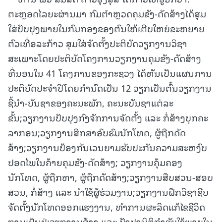
ຕະຫຼອດໄລຍະຜ່ານມາ ກົມຕຳຫຼວດຄຸມຂັງ-ດັດສ້າງໄດ້ສຸມ
ໃສ່ປັບປຸງພາຍໃນກົມກອງຂອງຕົນໃຫ້ເຕີບໃຫຍ່ຂະຫຍາຍ
ຕົວເທື່ອລະກ້າວ ສຸມໃສ່ຈັດຕັ້ງປະຕິບັດວຽກງານວິຊາ
ສະເພາະໂດຍປະຕິບັດໂຄງການວຽກງານຄຸມຂັງ-ດັດສ້າງ
ທີ່ນອນໃນ 41 ໂຄງການຂອງກະຊວງ ໄດ້ຫັນເປັນແຜນການ
ປະຕິບັດປະຈຳປີໂດຍກຳນົດເປັນ 12 ວຽກເປັນຕົ້ນວຽກງານ
ຊີ້ນໍາ-ບັນຊາຂອງຄະນະພັກ, ຄະນະບັນຊາແຕ່ລະ
ຂັ້ນ;ວຽກງານປັບປຸງກົງຈັກການຈັດຕັ້ງ ແລະ ກໍ່ສ້າງບຸກຄະ
ລາກອນ;ວຽກງານສຶກສາອົບຮົມນັກໂທດ, ຜູ້ຖືກດັດ
ສ້າງ;ວຽກງານປ້ອງກັນເວນຍາມຮັບປະກັນຄວາມສະຫງົບ
ປອດໄພໃນຄ້າຍຄຸມຂັງ-ດັດສ້າງ; ວຽກງານຄຸ້ມຄອງ
ນັກໂທດ, ຜູ້ຖືກຫາ, ຜູ້ຖືກດັດສ້າງ;ວຽກງານສືບສວນ-ສອບ
ສວນ, ກໍ່ສ້າງ ແລະ ນໍາໃຊ້ຜູ້ຮ່ວມງານ;ວຽກງານຝຶກວິຊາຊີບ
ຈັດຕັ້ງນັກໂທດອອກແຮງງານ, ທໍາການຜະລິດແກ້ໄຂຊີວິດ
ການເປັນຢູ່;ວຽກງານສ້າງ ແລະ ປັງປຸງນິຕິກຳຮັບໃຊ້ພາຍໃນ