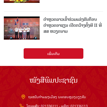
ຕຳຫຼວດລາວເຂົ້າຮ່ວມແຂ່ງຂັນກ໊ອບ
ຕຳຫຼວດອາຊຽນ ເປີດກວ້າງຄັ້ງທີ II ທີ່
ສສ ຫວຽດນາມ
ເພີ່ມເຕີມ
ໜັງສືພິມປະຊາຊົນ
ຖະໜົນກຳແພງເມືອງ ນະຄອນຫຼວງວຽງຈັນ
ໂທລະສັບ: 021336111 - ແຟັກ: 021336113