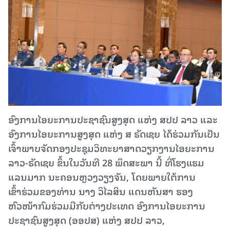
ອົງການໄອຍະການປະຊາຊົນສູງສຸດ ແຫ່ງ ສປປ ລາວ ແລະ
ອົງການໄອຍະການສູງສຸດ ແຫ່ງ ສ ຣັດເຊຍ ໄດ້ຮ່ວມກັນເປັນ
ເຈົ້າພາບຈັດກອງປະຊຸມວິທະຍາສາດວຽກງານໄອຍະການ
ລາວ-ຣັດເຊຍ ຂຶ້ນໃນວັນທີ 28 ພຶດສະພາ ນີ້ ທີ່ໂຮງແຮມ
ແລນມາກ ນະຄອນຫຼວງວຽງຈັນ, ໂດຍພາຍໃຕ້ການ
ເຂົ້າຮ່ວມຂອງທ່ານ ນາງ ວິໄລສິນ ແດນຫັນສາ ຮອງ
ຫົວໜ້າກົມຮ່ວມມືກັບຕ່າງປະເທດ ອົງການໄອຍະການ
ປະຊາຊົນສູງສຸດ (ອອປສ) ແຫ່ງ ສປປ ລາວ,