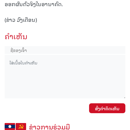
ອອກຜົນຕົວຈິງໃນອານາຄົດ.
(ຂ່າວ ວົງເດືອນ)
ຄໍາເຫັນ
ສົ່ງຄໍາຄິດເຫັນ
ຂ່າວການຮ່ວມມື