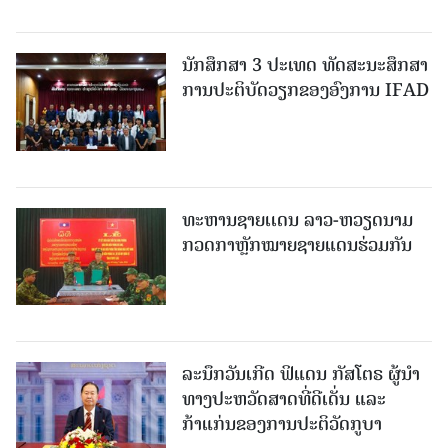
ນັກສຶກສາ 3 ປະເທດ ທັດ​ສະ​ນະ​ສຶກ​ສາ
ການປະຕິບັດວຽກຂອງອົງການ IFAD
ທະຫານຊາຍເເດນ ລາວ-ຫວຽດນາມ
ກວດກາຫຼັກໝາຍຊາຍແດນຮ່ວມກັນ
ລະນຶກວັນເກີດ ຟິແດນ ກັສໂຕຣ ຜູ້ນຳ
ທາງປະຫວັດສາດທີ່ດີເດັ່ນ ແລະ
ກ້າແກ່ນຂອງການປະຕິວັດກູບາ