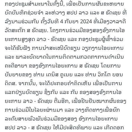
ກອງປະຊຸມສໍາມະນາໃນຄັ້ງນີ້, ເພື່ອເປັນການຜັນຂະຫຍາຍ
ບົດບັນທຶກຊ່ວຍຈໍາ ລະຫ່ວາງ ສປປ ລາວ ແລະ ສ ຣັດເຊຍ ທີ່
ລົງນາມຮ່ວມກັນ ຄັ້ງວັນທີ 4 ກັນຍາ 2024 ທີ່ເມືອງວາລາດີ
ວັດສະຕົກ ສ ຣັດເຊຍ. ໂຄງການຮ່ວມມືຂອງສອງອົງການໄອ
ຍະການສູງສຸດ ລາວ - ຣັດເຊຍ ແລະ ກອງປະຊຸມຜູ້ເຂົ້າຮ່ວມ
ຈະໄດ້ຮັບຟັງ ການນໍາສະເໜີບົດຮຽນ ວຽກງານໄອຍະການ
ແລະ ພາລະບົດບາດໃນການຕິດຕາມກວດກາການດໍາເນີນ
ຄະດີອາຍາ ຂອງອົງການໄອຍະການ ສ ຣັດເຊຍ ໂດຍການ
ບັນຍາຍຂອງ ທ່ານ ເດນິສ ຄູເນຍ ແລະ ທ່ານ ວິກໂຕ ບອນ
ດິດສ. ຈາກນັ້ນ, ຈະໄດ້ປະກອບຄໍາຄິດເຫັນ ເພື່ອເປັນການ
ແລກປ່ຽນບົດຮຽນ ຊຶ່ງກັນ ແລະ ກັນ ຂອງສອງອົງການໄອ
ຍະການ ລາວ - ຣັດເຊຍ ຕື່ມອີກ, ເພື່ອຢືນຢັນໝາກຜົນຂອງ
ການຮ່ວມມືໃນໄລຍະຜ່ານມາ ແລະ ວາງທິດທາງເພື່ອຍົກ
ລະດັບສາຍພົວພັນຮ່ວມມືຂອງສອງ ອົງການໄອຍະການ
ສປປ ລາວ - ສ ຣັດເຊຍ ໃຫ້ມີປະສິດທິພາບ ແລະ ເກີດດອກ