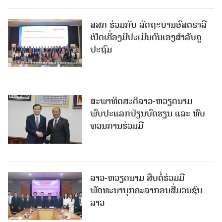
ສສກ ຮ່ວມກັບ ລັດຖະບານອົສຕຣາລີ
ເປີດເຄື່ອງມືປະເມີນຕົນເອງສຳລັບຄູ
ປະຖົມ
ສະພາທິດສະດີລາວ-ຫວຽດນາມ
ພົບປະແລກປ່ຽນບົດຮຽນ ແລະ ທົບ
ທວນການຮ່ວມມື
ລາວ-ຫວຽດ​ນາມ ສືບ​ຕໍ່​ຮ່ວມ​ມື
ພັດທະນາບຸກຄະລາກອນສື່ມວນຊົນ
ລາວ