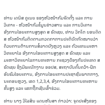
ທ່ານ ເດນິສ ຄູເນຍ ຮອງຫົວໜ້າກົມຈັດຕັ້ງ ແລະ ການ
ວິເຄາະ - ຫົວໜ້າກົມຂໍ້ມູນຂ່າວສານ ແລະ ການວິເຄາະ
ອົງການໄອຍະການສູງສຸດ ສ ຣັດເຊຍ, ທ່ານ ວິກໂຕ ບອນດິດ
ສ ຫົວໜ້າກົມຕິດຕາມກວດກາການປະຕິບັດກົດໝາຍວ່າ
ດ້ວຍການຕ້ານການສໍ້ລາດບັງຫຼວງ ແລະ ຕົວແທນມະຫາ
ວິທະຍາໄລ ອົງການໄອຍະການສູງສຸດ ສ ຣັດເຊຍ ແລະ
ມະຫາວິທະຍາໄລການທະຫານ ກະຊວງປ້ອງກັນປະເທດ ສ
ຣັດເຊຍ ຊຶ່ງມີພະນັກງານ ອອປສ, ສະຖາບັນຄົ້ນຄວ້າ-ຝຶກ
ອົບຮົມໄອຍະການ, ອົງການໄອຍະການປະຊາຊົນພາກກາງ,
ນະຄອນຫຼວງ, ເຂດ 1,2,3,4, ອົງການໄອຍະການທະຫານ
ຂັ້ນສູງ ແລະ ແຂກຖືຶກເຊີນເຂົ້າຮ່ວມ.
ທ່ານ ນາງ ວິໄລສິນ ແດນຫັນສາ ກ່າວວ່າ: ຈຸດປະສົງຂອງ