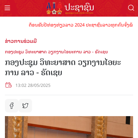
ຕ້ອນຮັບປີທ່ອງທ່ຽວລາວ 2024 ປະຊາຊົນລາວທຸກຄົນຈົ່ງພ້ອມເປັນເ
ຂ່າວການຮ່ວມມື
ກອງປະຊຸມ ວິທະຍາສາດ ວຽກງານໄອຍະການ ລາວ - ຣັດເຊຍ
ກອງປະຊຸມ ວິທະຍາສາດ ວຽກງານໄອຍະ
ການ ລາວ - ຣັດເຊຍ
13:02 28/05/2025