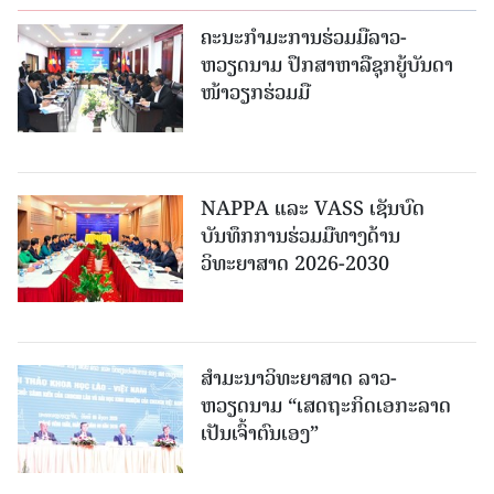
ຄະນະກໍາມະການຮ່ວມມືລາວ-
ຫວຽດນາມ ປຶກສາຫາລືຊຸກຍູ້ບັນດາ
ໜ້າວຽກຮ່ວມມື
NAPPA ແລະ VASS ເຊັນບົດ
ບັນທຶກການຮ່ວມມືທາງດ້ານ
ວິທະຍາສາດ 2026-2030
ສຳມະນາວິທະຍາສາດ ລາວ-
ຫວຽດນາມ “ເສດຖະກິດເອກະລາດ
ເປັນເຈົ້າຕົນເອງ”