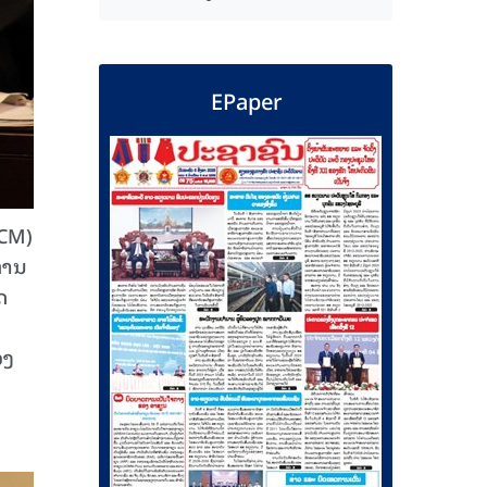
EPaper
CCM)
່ານ
ດ
ວງ