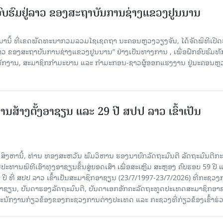
ກອົບຮົມຢູ່ລາວ ຂອງສະຖາບັນການຊ່າງແຂວງຢູນນານ
ນມານີ້ ທີ່ເຂດພັດທະນາກວມລວມໄຊເຊດຖາ ນະຄອນຫຼວງວຽງຈັນ, ໄດ້ຈັດພິທີເປີດ
 ລາວ ຂອງສະຖາບັນການຊ່າງແຂວງຢູນນານ” ຢ່າງເປັນທາງການ , ເພື່ອຝຶກອົບຮົມທ
ະນັກງານ, ສະມາຊິກກຳມະບານ ແລະ ກຳມະກອນ-ຊາວຜູ້ອອກແຮງງານ ຢູ່ນະຄອນຫຼ
ານສ້າງຕັ້ງອາຊຽນ ແລະ 29 ປີ ສປປ ລາວ ເຂົ້າເປັນ
7 ສິງຫານີ້, ທ່ານ ທອງສະຫວັນ ພົມວິຫານ ຮອງນາຍົກລັດຖະມົນຕີ ລັດຖະມົນຕີກ
ະທານພິທີເອົາທຸງອາຊຽນຂຶ້ນສູ່ຍອດເສົາ ເພື່ອສະເຫຼີມ ສະຫຼອງ ຄົບຮອບ 59 ປີ 
 ປີ ທີ່ ສປປ ລາວ ເຂົ້າເປັນສະມາຊິກອາຊຽນ (23/7/1997-23/7/2026) ທີ່ກະຊວ
ົມອາຊຽນ, ບັນດາຮອງລັດຖະມົນຕີ, ບັນດາເອກອັກຄະລັດຖະທູດປະເທດສະມາຊິກອາ
ະນັກງານກ່ຽວຂ້ອງຂອງກະຊວງການຕ່າງປະເທດ ແລະ ກະຊວງທີ່ກ່ຽວຂ້ອງເຂົ້າຮ່