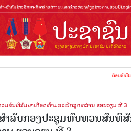
ຳ-ສັງຄົມ
ຂ່າວສືກສາ-ກິລາ
ຂ່າວຕ່າງປະເທດ
ຂ່າວທ່ອງທ່ຽວ
ຂ່າວການຮ່ວມມື
Logi
ຕ້ອນຮັບປີທ່ອງທ່ຽວລ
ທວນສົນທິສັນຍາເກືອດຫ້າມລະເບີດລູກຫວ່ານ ຮອບວຽນ ທີ 3
 ສໍາລັບກອງປະຊຸມທົບທວນສົນທິສ