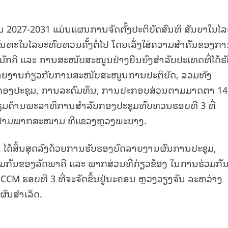
2027-2031 ແມ່ນແຜນການຈັດຕັ້ງປະຕິບັດສົນທິ ສັນຍາໃນໄ
ດພັນທະໃນໄລຍະທົບທວນຄັ້ງຕໍ່ໄປ ໂດຍເລັ່ງໃສ່ຄວາມສໍາຄັນຂອງກ
ມັກຄີ ແລະ ການສະໜັບສະໜູນຢ່າງຍືນຍົງສຳລັບປະເທດທີ່ໄດ້ຮ
ງລາຍງານກ່ຽວກັບການສະໜັບສະໜູນການປະຕິບັດ, ລວມທັງ
ມກອງປະຊຸມ, ການລະດົມທຶນ, ການປະກອບສ່ວນຕາມມາດຕາ 14
ຽມດ້ານພະລາທິການສຳລັບກອງປະຊຸມທົບທວນຮອບທີ 3 ທີ່
ຢາມພາກສະໜາມ ທີ່ແຂວງຫຼວງພະບາງ.
 ໄດ້ສິ້ນສຸດລົງດ້ວຍການຮັບຮອງບົດລາຍງານຜົນການປະຊຸມ,
່ວມກັນຂອງລັດພາຄີ ແລະ ພາກສ່ວນທີ່ກ່ຽວຂ້ອງ ໃນການຮ່ວມກັນ
M ຮອບທີ 3 ທີ່ຈະຈັດຂຶ້ນຢູ່ນະຄອນ ຫຼວງວຽງຈັນ ລະຫວ່າງ
ບຜົນສຳເລັດ.