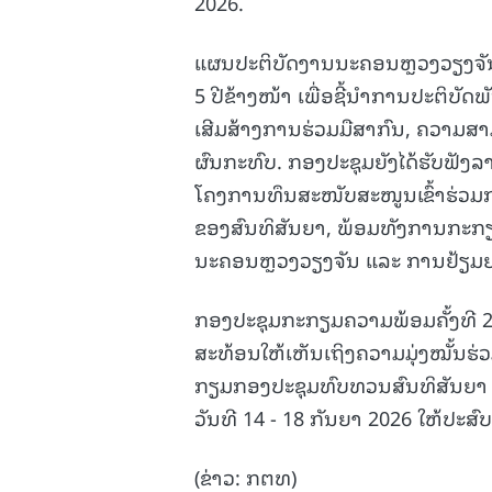
2026.
ແຜນປະຕິບັດງານນະຄອນຫຼວງວຽງຈັນ 
5 ປີຂ້າງໜ້າ ເພື່ອຊີ້ນໍາການປະຕິບັ
ເສີມສ້າງການຮ່ວມມືສາກົນ, ຄວາມສາ
ຜົນກະທົບ. ກອງປະຊຸມຍັງໄດ້ຮັບຟັ
ໂຄງການທຶນສະໜັບສະໜູນເຂົ້າຮ່ວ
ຂອງສົນທິສັນຍາ, ພ້ອມທັງການກະກ
ນະຄອນຫຼວງວຽງຈັນ ແລະ ການຢ້ຽມ
ກອງປະຊຸມກະກຽມຄວາມພ້ອມຄັ້ງທີ 2
ສະທ້ອນໃຫ້ເຫັນເຖິງຄວາມມຸ່ງໝັ້ນຮ
ກຽມກອງປະຊຸມທົບທວນສົນທິສັນຍາ CC
ວັນທີ 14 - 18 ກັນຍາ 2026 ໃຫ້ປະສົ
(ຂ່າວ: ກຕທ)