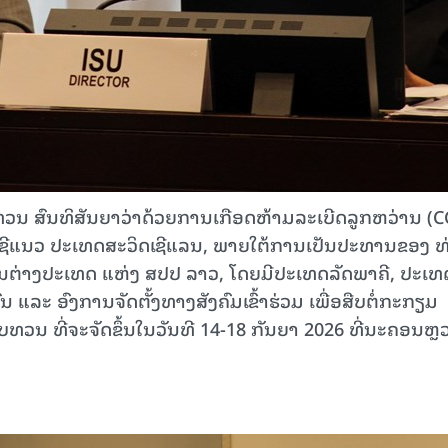
ທວນ ສົນທິສັນຍາວ່າດ້ວຍການເກືອດຫ້າມລະເບີດລູກຫວ່ານ (
 ທີ່ເຊີແນວ ປະເທດສະວິດເຊີແລນ, ພາຍໃຕ້ການເປັນປະທານຂອງ ທ
ານຕ່າງປະເທດ ແຫ່ງ ສປປ ລາວ, ໂດຍມີປະເທດລັດພາຄີ, ປະເທ
 ແລະ ອົງການຈັດຕັ້ງທາງສັງຄົມເຂົ້າຮ່ວມ ເພື່ອສືບຕໍ່ກະກຽມ
ນ ທີ່ຈະຈັດຂຶ້ນໃນວັນທີ 14-18 ກັນຍາ 2026 ທີ່ນະຄອນຫຼ