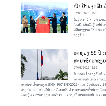
ເປີດປ້າຍຈຸດຝຶ
07/08/2026 14:23
ໃນວັນ ທີ 6 ສິງຫາ ຜ່າ
“ຈຸດຝຶກອົບຮົມຢູ່ ສປປ
ສີມືແຮງງານ ໃຫ້ແກ່ພ
ວຽງຈັນ.
ສະຫຼອງ 59 ປີ ກ
ສະມາຊິກອາຊຽນ
07/08/2026 13:56
ໃນຕອນເຊົ້າຂອງວັນທີ 
ການຕ່າງປະເທດ ໄດ້ເປັນປ
ການສ້າງຕັ້ງອາຊຽນ (8/8/1967-8/8/2026) ແລະ ວັນຄົບຮອບ 29
ຕ່າງປະເທດ, ໂດຍມີບັນດາລັດຖະມົນຕີຈາກສາມເສົາຄໍ້າປະຊາຄ
ແລະ ຄູ່ເຈລະຈາອາຊຽນ ປະຈຳ ສປປ ລາວ, ບັນດາຄະນະກົມ ແລະ ພ