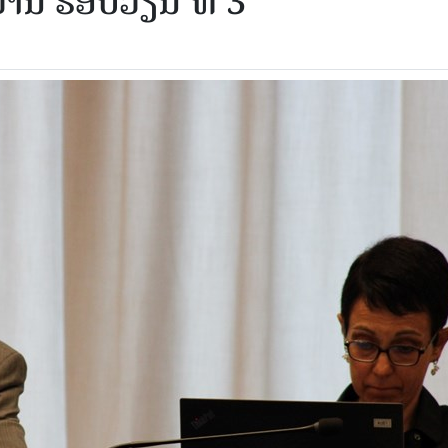
່ານ ຮອບວຽນ ທີ 3