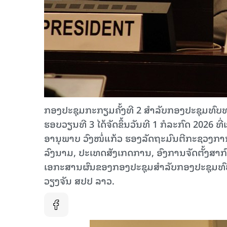
ກອງປະຊຸມກະກຽມຄັ້ງທີ 2 ສໍາລັບກອງປະຊຸມທົບ
ຮອບວຽນທີ 3 ໄດ້ຈັດຂຶ້ນວັນທີ 1 ກໍລະກົດ 2026
ອານຸພາບ ວົງໜໍ່ແກ້ວ ຮອງລັດຖະມົນຕີກະຊວງກ
ລົງນາມ, ປະເທດສັງເກດການ, ອົງການຈັດຕັ້ງສາກົນ
ເອກະສານຜົນຂອງກອງປະຊຸມສຳລັບກອງປະຊຸມທົບທວ
ວຽງຈັນ ສປປ ລາວ.