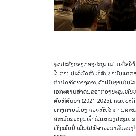
ຈຸດປະສົງຂອງກອງປະຊຸມແມ່ນເພື່ອໃ
ໃນການປະຕິບັດສົນທິສັນຍານັບແຕ່ກ
ກຳນົດທິດທາງການດຳເນີນງານໃນໄລຍະ 
ເອກະສານສຳຄັນຂອງກອງປະຊຸມທົບທ
ສົນທິສັນຍາ (2021-2026), ແຜນປະ
ທາງການເມືອງ ແລະ ກົນໄກການສະໜັ
ສະໜັບສະໜູນເຂົ້າຮ່ວມກອງປະຊຸມ.
ທັງໝົດນີ້ ເພື່ອໄປພິຈາລະນາຮັບຮອ