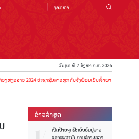
n
ວັນສຸກ ທີ 7 ສິງຫາ ຄ.ສ. 2026
າວ 2024 ປະຊາຊົນລາວທຸກຄົນຈົ່ງພ້ອມເປັນເຈົ້າພາບທີ່ດີ ຕ້ອນຮັບນັກທ່ອງທ່
ຂ່າວ​ລ່າ​ສຸດ
ັນ
ເປີດປ້າຍຈຸດຝຶກອົບຮົມຢູ່ລາວ
ຂອງສະຖາບັນການຊ່າງແຂວງ