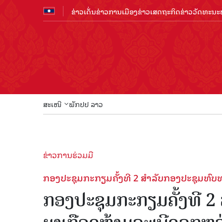
ຂ່າວເດັ່ນ
ຂ່າວການເມືອງ
ຂ່າວເສດຖະກິດ
ຂ່າວວັດທະນະທ
ສະເໜີ
ພັກປປ ລາວ
ຂ່າວການຮ່ວມມື
ກອງປະຊຸມກະກຽມຄັ້ງທີ 2 ສໍາລັບກອງປະຊຸມທົບ
ກອງປະຊຸມກະກຽມຄັ້ງທີ 2