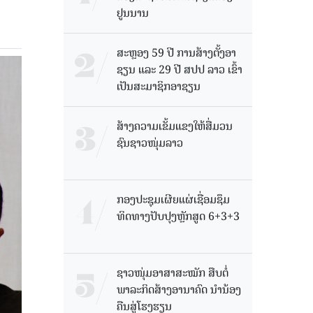
ຢູນນານ
ສະຫຼອງ 59 ປີ ການສ້າງຕັ້ງອາ
ຊຽນ ແລະ 29 ປີ ສປປ ລາວ ເຂົ້າ
ເປັນສະມາຊິກອາຊຽນ
ສ້າງຄວາມເຂັ້ມແຂງໃຫ້ສື່ມວນ
ຊົນຊາວໜຸ່ມລາວ
ກອງປະຊຸມເຜີຍແຜ່ເຊື່ອມຊຶມ
ທິດທາງປັບປຸງຫຼັກສູດ 6+3+3
ຊາວໜຸ່ມອາສາສະໝັກ ສືບຕໍ່
ພາລະກິດສ້າງອານາຄົດ ນໍານ້ອງ
ຄືນສູ່ໂຮງຮຽນ