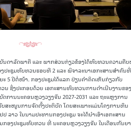
ຫ້ບັນດາລັດພາຄີ ແລະ ພາກສ່ວນກ່ຽວຂ້ອງໄດ້ທົບທວນຄວາມຄືບ
ອງປະຊຸມທົບທວນຮອບທີ 2 ແລະ ພິຈາລະນາເອກະສານສໍາຄັນທີ
5 ປີຕໍ່ໜ້າ. ກອງປະຊຸມໄດ້ແລກ ປ່ຽນຄໍາຄິດເຫັນກ່ຽວກັບ
ວນ ຊຶ່ງປະກອບດ້ວຍ ເອກະສານທົບທວນການດຳເນີນງານຂອ
ຕິບັດການນະຄອນຫຼວງວຽງຈັນ 2027-2031 ແລະ ຖະແຫຼງການ
ບສະໜູນການຈັດຕັ້ງປະຕິບັດ ໂດຍສະເພາະແມ່ນໂຄງການທຶນ
 ສປປ ລາວ ໃນນາມປະທານກອງປະຊຸມ ຈະໄດ້ນຳເອົາເອກະສານ
ງໃນກອງປະຊຸມທົບທວນ ທີ່ ນະຄອນຫຼວງວຽງຈັນ ໃນເດືອນກັນຍາ