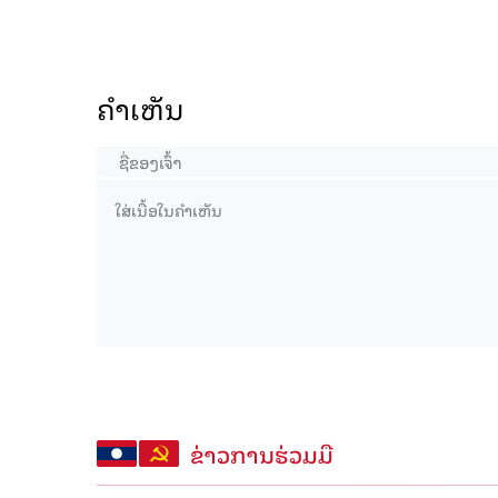
ຄໍາເຫັນ
ຂ່າວການຮ່ວມມື