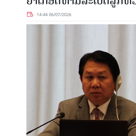
ຍາເກືອດຫ້າມລະເບີດລູກຫວ
14:44 06/07/2026