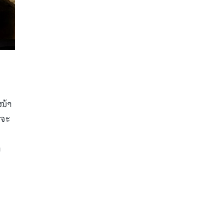
ໜ້າ
່ຈະ
ງ