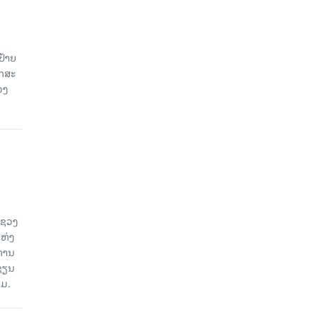
ປ້າຍ
ັກສະ
ວງ
ະຊວງ
ແຫ່ງ
ງການ
ຊຽນ
ວມ.