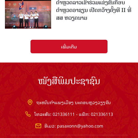
ຕຳຫຼວດລາວເຂົ້າຮ່ວມແຂ່ງຂັນກ໊ອບ
ຕຳຫຼວດອາຊຽນ ເປີດກວ້າງຄັ້ງທີ II ທີ່
ສສ ຫວຽດນາມ
ເພີ່ມເຕີມ
ໜັງສືພິມປະຊາຊົນ
ຖະໜົນກຳແພງເມືອງ ນະຄອນຫຼວງວຽງຈັນ
ໂທລະສັບ: 021336111 - ແຟັກ: 021336113
ອີເມວ:
pasaxonn@yahoo.com