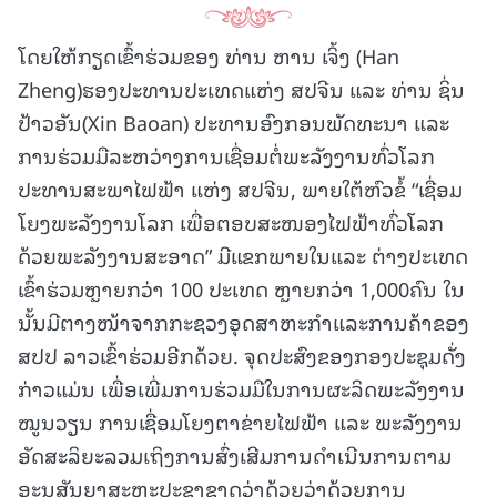
ໂດຍໃຫ້ກຽດເຂົ້າຮ່ວມຂອງ ທ່ານ ຫານ ເຈິ້ງ (Han
Zheng)ຮອງປະທານປະເທດແຫ່ງ ສປຈີນ ແລະ ທ່ານ ຊິ່ນ
ປ້າວອັນ(Xin Baoan) ປະທານອົງກອນພັດທະນາ ແລະ
ການຮ່ວມມືລະຫວ່າງການເຊື່ອມຕໍ່ພະລັງງານທົ່ວໂລກ
ປະທານສະພາໄຟຟ້າ ແຫ່ງ ສປຈີນ, ພາຍໃຕ້ຫົວຂໍ້ “ເຊື່ອມ
ໂຍງພະລັງງານໂລກ ເພື່ອຕອບສະໜອງໄຟຟ້າທົ່ວໂລກ
ດ້ວຍພະລັງງານສະອາດ” ມີແຂກພາຍໃນແລະ ຕ່າງປະເທດ
ເຂົ້າຮ່ວມຫຼາຍກວ່າ 100 ປະເທດ ຫຼາຍກວ່າ 1,000ຄົນ ໃນ
ນັ້ນມີຕາງໜ້າຈາກກະຊວງອຸດສາຫະກຳແລະການຄ້າຂອງ
ສປປ ລາວເຂົ້າຮ່ວມອີກດ້ວຍ. ຈຸດປະສົງຂອງກອງປະຊຸມດັ່ງ
ກ່າວແມ່ນ ເພື່ອເພີ່ມການຮ່ວມມືໃນການຜະລິດພະລັງງານ
ໝູນວຽນ ການເຊື່ອມໂຍງຕາຂ່າຍໄຟຟ້າ ແລະ ພະລັງງານ
ອັດສະລິຍະລວມເຖິງການສົ່ງເສີມການດຳເນີນການຕາມ
ອະນຸສັນຍາສະຫະປະຊາຊາດວ່າດ້ວຍວ່າດ້ວຍການ