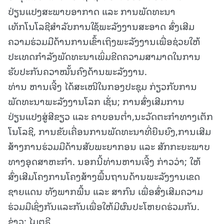
ປ່ຽນແປງສະພາບອາກາດ ແລະ ການພັດທະນາ
ເທັກໂນໂລຊີສຳລັບການໃຊ້ພະລັງງານສະອາດ ສົ່ງເສີມ
ຄວາມຮ່ວມມືດ້ານການເຂົ້າເຖິງພະລັງງານເພື່ອຊ່ວຍໃຫ້
ປະເທດກຳລັງພັດທະນາເພິ່ມຂີດຄວາມສາມາດໃນການ
ຮັບປະກັນຄວາໝັ້ນຄົງດ້ານພະລັງງານ.
ທ່ານ ຫານເຈີ້ງ ໄດ້ສະເໜີໃນກອງປະຊຸມ ກ່ຽວກັບການ
ພັດທະນາພະລັງງານໂລກ ເຊັ່ນ; ການສົ່ງເສີມການ
ປ່ຽນແປງສູ່ສີຂຽວ ແລະ ຄາບອນຕ່ຳ,ນະວັດຕະກຳທາງເຕັກ
ໂນໂລຊີ, ການຂັບເຄື່ອນການພັດທະນາທີ່ຍືນຍົງ,ການເສີມ
ສ້າງການຮ່ວມມືດ້ານສັບພະຍາກອນ ແລະ ສັກກະຍະພາບ
ທາງອຸດສາຫະກຳ. ນອກນີ້ທ່ານຫານເຈີ້ງ ກ່າວວ່າ; ໃຫ້
ສົ່ງເສີມໂຄງການໂຄງສ້າງພື້ນຖານດ້ານພະລັງງານເຂດ
ຊາຍແດນ ທັງພາກພື້ນ ແລະ ສາກົນ ເພື່ອສົ່ງເສີມຄວາມ
ຮ່ວມມືເຊິ່ງກັນແລະກັນເພື່ອໃຫ້ມີຜົນປະໂຫຍດຮ່ວມກັນ.
ຂ່າວ: ໄມຕຣີ