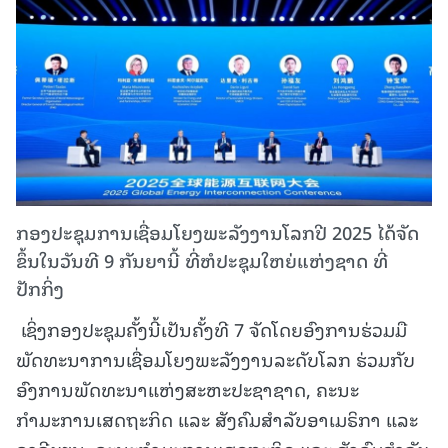
ກອງປະຊຸມການເຊື່ອມໂຍງພະລັງງານໂລກປີ 2025 ໄດ້ຈັດ
ຂຶ້ນໃນວັນທີ 9 ກັນຍານີ້ ທີ່ຫໍປະຊຸມໃຫຍ່ແຫ່ງຊາດ ທີ່
ປັກກິ່ງ
ເຊິ່ງກອງປະຊຸມຄັ້ງນີ້ເປັນຄັ້ງທີ 7 ຈັດໂດຍອົງການຮ່ວມມື
ພັດທະນາການເຊື່ອມໂຍງພະລັງງານລະດັບໂລກ ຮ່ວມກັບ
ອົງການພັດທະນາແຫ່ງສະຫະປະຊາຊາດ, ຄະນະ
ກຳມະການເສດຖະກິດ ແລະ ສັງຄົມສຳລັບອາເມຣິກາ ແລະ