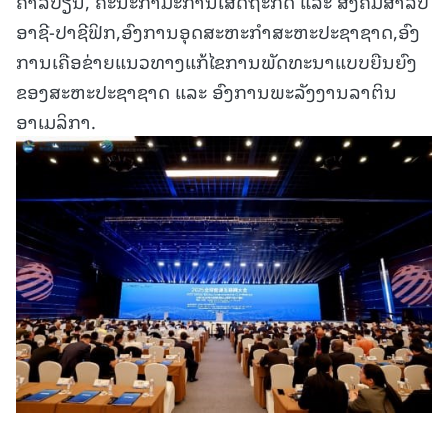
ຄາລີບຽນ, ຄະນະກຳມະການເສດຖະກິດ ແລະ ສັງຄົມສຳລັບ
ອາຊີ-ປາຊີຟິກ,ອົງການອຸດສະຫະກຳສະຫະປະຊາຊາດ,ອົງ
ການເຄືອຂ່າຍແນວທາງແກ້ໄຂການພັດທະນາແບບຍືນຍົງ
ຂອງສະຫະປະຊາຊາດ ແລະ ອົງການພະລັງງານລາຕິນ
ອາເມລິກາ.