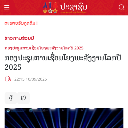
ພາບອັນດູດດື່ມ !
ຂ່າວການຮ່ວມມື
ກອງປະຊຸມການເຊື່ອມໂຍງພະລັງງານໂລກປີ 2025
ກອງປະຊຸມການເຊື່ອມໂຍງພະລັງງານໂລກປີ
2025
22:15 10/09/2025