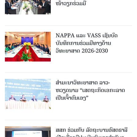
ໜ້າວຽກຮ່ວມມື
NAPPA ແລະ VASS ເຊັນບົດ
ບັນທຶກການຮ່ວມມືທາງດ້ານ
ວິທະຍາສາດ 2026-2030
ສຳມະນາວິທະຍາສາດ ລາວ-
ຫວຽດນາມ “ເສດຖະກິດເອກະລາດ
ເປັນເຈົ້າຕົນເອງ”
ສສກ ຮ່ວມກັບ ລັດຖະບານອົສຕຣາລີ