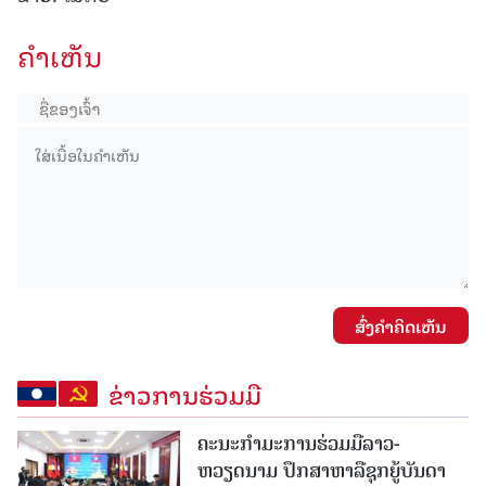
ຄໍາເຫັນ
ສົ່ງຄໍາຄິດເຫັນ
ຂ່າວການຮ່ວມມື
ຄະນະກໍາມະການຮ່ວມມືລາວ-
ຫວຽດນາມ ປຶກສາຫາລືຊຸກຍູ້ບັນດາ