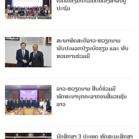
ເປີດເຄື່ອງມືປະເມີນຕົນເອງສຳລັບຄູ
ປະຖົມ
ສະພາທິດສະດີລາວ-ຫວຽດນາມ
ພົບປະແລກປ່ຽນບົດຮຽນ ແລະ ທົບ
ທວນການຮ່ວມມື
ລາວ-ຫວຽດ​ນາມ ສືບ​ຕໍ່​ຮ່ວມ​ມື
ພັດທະນາບຸກຄະລາກອນສື່ມວນຊົນ
ລາວ
ນັກສຶກສາ 3 ປະເທດ ທັດ​ສະ​ນະ​ສຶກ​ສາ