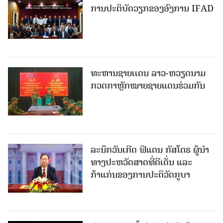
ການປະຕິບັດວຽກຂອງອົງການ IFAD
ທະຫານຊາຍເເດນ ລາວ-ຫວຽດນາມ
ກວດກາຫຼັກໝາຍຊາຍແດນຮ່ວມກັນ
ລະນຶກວັນເກີດ ຟິແດນ ກັສໂຕຣ ຜູ້ນຳ
ທາງປະຫວັດສາດທີ່ດີເດັ່ນ ແລະ
ກ້າແກ່ນຂອງການປະຕິວັດກູບາ