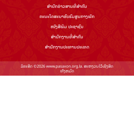
ສຳ​ນັກ​ຂ່າວ​ສານ​ທີ່​ສຳ​ຄັນ​
ຄະນະໂຄສະນາອົບຮົມ​ສູນ​ກາງ​ພັກ
ໜັງສືພິມ ປະ​ຊາ​ຊົນ
ສຳ​ນັກ​ງານ​ທີ່​ສຳ​ຄັນ
ສຳ​ນັກ​ງານ​ປະ​ທານ​ປະ​ເທດ
ລິຂະສິດ ©2026 www.pasaxon.org.la. ສະຫງວນໄວ້ເຊິງສິດ
ທັງຫມົດ