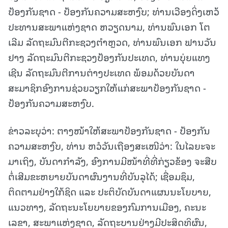
ປ້ອງກັນຊາດ - ປ້ອງກັນຄວາມສະຫງົບ; ທ່ານເວືອງດິ່ງເຫວ້
ປະທານສະພາແຫ່ງຊາດ ຫວຽດນາມ, ທ່ານພົນເອກ ໂຕ
ເລີມ ລັດຖະມົນຕີກະຊວງຕຳຫຼວດ, ທ່ານພົນເອກ ຟານວັນ
ຢາງ ລັດຖະມົນຕີກະຊວງປ້ອງກັນປະເທດ, ທ່ານບຸ່ຍແທງ
ເຊີນ ລັດຖະມົນຕີການຕ່າງປະເທດ ພ້ອມດ້ວຍບັນດາ
ສະມາຊິກອົງການຊ່ວຍວຽກໃຫ້ແກ່ສະພາປ້ອງກັນຊາດ -
ປ້ອງກັນຄວາມສະຫງົບ.
ຂ່າວລະບຸວ່າ: ຕາງໜ້າໃຫ້ສະພາປ້ອງກັນຊາດ - ປ້ອງກັນ
ຄວາມສະຫງົບ, ທ່ານ ຫວໍວັນເຖືອງສະເໜີວ່າ: ໃນໄລຍະຈະ
ມາເຖິງ, ບັນດາກຳລັງ, ອົງການມີໜ້າທີ່ທີ່ກ່ຽວຂ້ອງ ຈະສືບ
ຕໍ່ເສີມຂະຫຍາຍບັນດາຜົນງານທີ່ບັນລຸໄດ້; ເຊື່ອມຊຶມ,
ຕິດຕາມຢ່າງໃກ້ຊິດ ແລະ ປະຕິບັດບັນດາແຜນນະໂຍບາຍ,
ແນວທາງ, ລັດຖະນະໂຍບາຍຂອງກົມການເມືອງ, ຄະນະ
ເລຂາ, ສະພາແຫ່ງຊາດ, ລັດຖະບານຢ່າງມີປະສິດທິຜົນ,