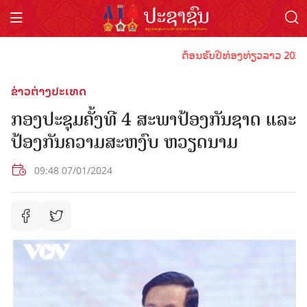
ຕ້ອນຮັບປີທ່ອງທ່ຽວລາວ 2024 ປະຊາ
ຂ່າວຕ່າງປະເທດ
ກອງປະຊຸມຄັ້ງທີ 4 ສະພາປ້ອງກັນຊາດ ແລະ
ປ້ອງກັນຄວາມສະຫງົບ ຫວຽດນາມ
09:48 07/01/2024