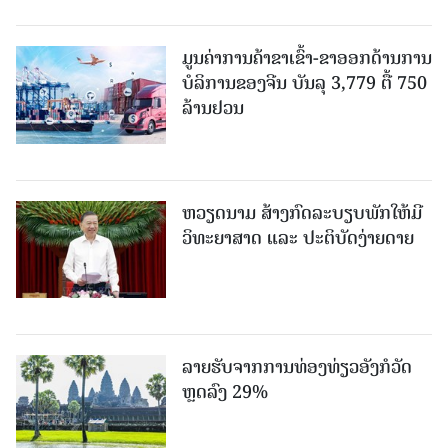
ມູນຄ່າການຄ້າຂາເຂົ້າ-ຂາອອກດ້ານການ
ບໍລິການຂອງຈີນ ບັນລຸ 3,779 ຕື້ 750
ລ້ານຢວນ
ຫວຽດນາມ ສ້າງກົດລະບຽບພັກໃຫ້ມີ
ວິທະຍາສາດ ແລະ ປະຕິບັດງ່າຍດາຍ
ລາຍຮັບຈາກການທ່ອງທ່ຽວອັງກໍວັດ
ຫຼດລົງ 29%