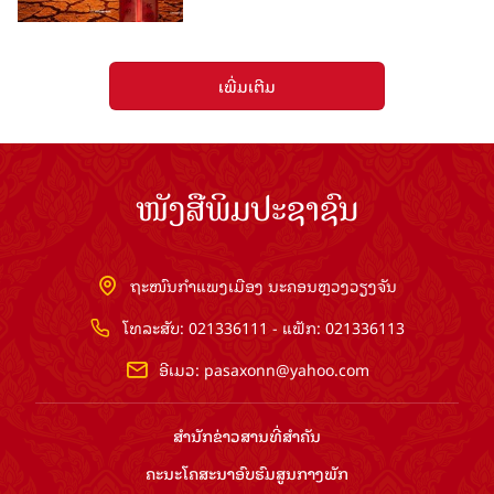
ເພີ່ມເຕີມ
ໜັງສືພິມປະຊາຊົນ
ຖະໜົນກຳແພງເມືອງ ນະຄອນຫຼວງວຽງຈັນ
ໂທລະສັບ: 021336111 - ແຟັກ: 021336113
ອີເມວ:
pasaxonn@yahoo.com
ສຳ​ນັກ​ຂ່າວ​ສານ​ທີ່​ສຳ​ຄັນ​
ຄະນະໂຄສະນາອົບຮົມ​ສູນ​ກາງ​ພັກ