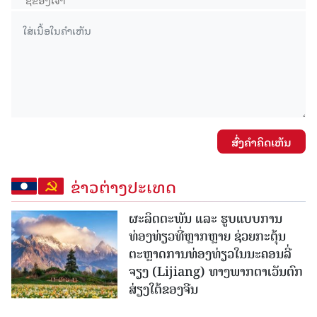
ສົ່ງຄໍາຄິດເຫັນ
ຂ່າວຕ່າງປະເທດ
ຜະລິດຕະພັນ ແລະ ຮູບແບບການ
ທ່ອງທ່ຽວທີ່ຫຼາກຫຼາຍ ຊ່ວຍກະຕຸ້ນ
ຕະຫຼາດການທ່ອງທ່ຽວໃນນະຄອນລີ່
ຈຽງ (Lijiang) ທາງພາກຕາເວັນຕົກ
ສ່ຽງໃຕ້ຂອງຈີນ