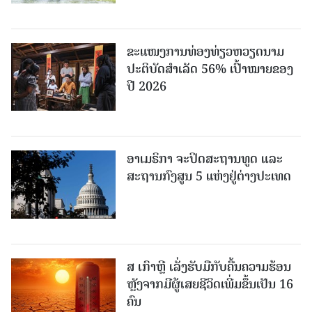
ຂະ​ແໜງ​ການ​ທ່ອງ​ທ່ຽວຫວຽດນາມ ​
ປະ​ຕິ​ບັດ​ສຳ​ເລັດ 56% ເປົ້າ​ໝາຍຂອງ
ປີ 2026
ອາເມຣິກາ ຈະປິດສະຖານທູດ ແ​ລະ
ສະຖານກົງສູນ 5 ແຫ່ງ​ຢູ່​ຕ່າງ​ປະ​ເທດ
ສ ເກົາຫຼີ ເລັ່ງຮັບມືກັບຄື້ນຄວາມຮ້ອນ
ຫຼັງຈາກມີຜູ້ເສຍຊີວິດເພີ່ມຂຶ້ນເປັນ 16
ຄົນ