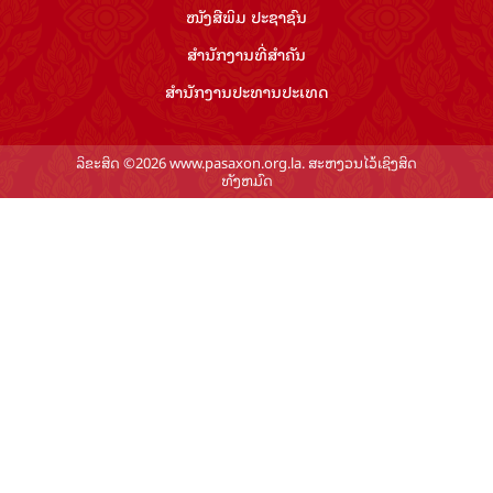
ໜັງສືພິມ ປະ​ຊາ​ຊົນ
ສຳ​ນັກ​ງານ​ທີ່​ສຳ​ຄັນ
ສຳ​ນັກ​ງານ​ປະ​ທານ​ປະ​ເທດ
ລິຂະສິດ ©2026 www.pasaxon.org.la. ສະຫງວນໄວ້ເຊິງສິດ
ທັງຫມົດ