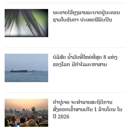
ພະຍາດໄຂ້ຍຸງລາຍລະບາດຢູ່ນະຄອນ
ຊາມໂບ​ອັນກາ ປະເທດຟີລິບປິນ
ບໍລິສັດ ນ້ຳມັນທີ່ໃຫຍ່ທີ່ສຸດ 8 ແຫ່ງ
ຂອງໂລກ ມີກຳໄລມະຫາສານ
ກຳປູເຈຍ ຈະທຳລາຍສະຖິຕິການ
ສົ່ງອອກເຂົ້າສານເກີນ 1 ລ້ານໂຕນ ໃນ
ປີ 2026