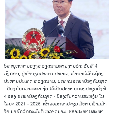
ວິທະຍຸກະຈາຍສຽງຫວຽດນາມລາຍງານວ່າ: ວັນທີ 4
ມັງກອນ, ຢູ່ທຳນຽບປະທານປະເທດ, ທ່ານຫວໍວັນເຖືອງ
ປະທານປະເທດ ຫວຽດນາມ, ປະທານສະພາປ້ອງກັນຊາດ
- ປ້ອງກັນຄວາມສະຫງົບ ໄດ້ເປັນປະທານກອງປະຊຸມຄັ້ງທີ
4 ຂອງ ສະພາປ້ອງກັນຊາດ - ປ້ອງກັນຄວາມສະຫງົບ ໃນ
ໄລຍະ 2021 – 2026. ເຂົ້າຮ່ວມກອງປະຊຸມ ມີທ່ານຟ້າມມິງ
ຈິງ ນາຍົກລັດຖະມົນຕີ ຫວຽດນາມ, ຮອງປະທານສະພາ