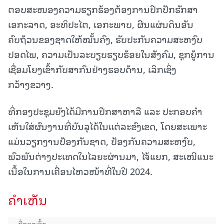
ຕອບສະໜອງຄວາມຮຽກຮ້ອງຕ້ອງການປົກປັກຮັກສາ
ເອກະລາດ, ອະທິປະໄຕ, ເອກະພາບ, ຜືນແຜ່ນດິນອັນ
ຄົບຖ້ວນຂອງຊາດໃຫ້ໝັ້ນຄົງ, ຮັບປະກັນຄວາມສະຫງົບ
ປອດໄພ, ຄວາມເປັນລະບຽບຮຽບຮ້ອຍໃນສັງຄົມ, ຊຸກຍູ້ການ
ເຊື່ອມໂຍງເຂົ້າກັບສາກົນຢ່າງຮອບດ້ານ, ເລິກເຊິ່ງ
ກວ້າງຂວາງ.
ທີ່ກອງປະຊຸມຍັງໄດ້ມີການປຶກສາຫາລື ແລະ ປະກອບຄຳ
ເຫັນໃສ່ຜົນງານທີ່ບັນລຸໄດ້ໃນແຕ່ລະຂົງເຂດ, ໂດຍສະເພາະ
ແມ່ນວຽກງານປ້ອງກັນຊາດ, ປ້ອງກັນຄວາມສະຫງົບ,
ພົວພັນຕ່າງປະເທດໃນໄລຍະຜ່ານມາ, ໄຈ້ແຍກ, ສະເໜີແນະ
ເນື້ອໃນການເຄື່ອນໄຫວໜ້າທີ່ໃນປີ 2024.
ຄໍາເຫັນ