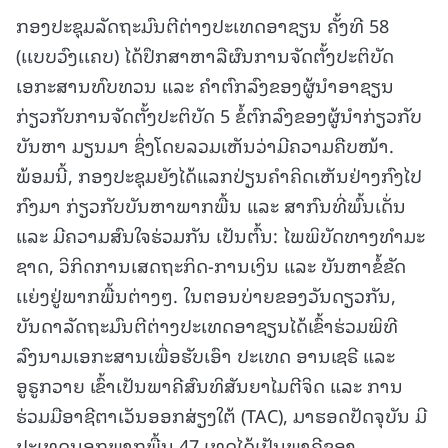
ກອງປະຊຸມລັດຖະມົນຕີຕ່າງປະເທດອາຊຽນ ຄັ້ງທີ 58
(ເເບບວົງເເຄບ) ໄດ້ປຶກສາຫາລືຜົນການຈັດຕັ້ງປະຕິບັດ
ເອກະສານທົບທວນ ແລະ ຄໍາຕົກລົງຂອງຜູ້ນໍາອາຊຽນ
ກ່ຽວກັບການຈັດຕັ້ງປະຕິບັດ 5 ຂໍ້ຕົກລົງຂອງຜູ້ນໍາກ່ຽວກັບ
ບັນຫາ ມຽນມາ ຊຶ່ງໂດຍລວມເຫັນວ່າມີຄວາມຄືບໜ້າ.
ພ້ອມນີ້, ກອງປະຊຸມຍັງໄດ້ແລກປ່ຽນຄໍາຄິດເຫັນຢ່າງກົງໄປ
ກົງມາ ກ່ຽວກັບບັນຫາພາກພື້ນ ແລະ ສາກົນທີ່ພົ້ນເດັ່ນ
ແລະ ມີຄວາມສົນໃຈຮ່ວມກັນ ເປັນຕົ້ນ: ໄພພິບັດທາງທໍາມະ
ຊາດ, ວິກິດການເສດຖະກິດ-ການເງິນ ແລະ ບັນຫາຂໍ້ຂັດ
ເເຍ່ງຢູ່ພາກພື້ນຕ່າງໆ. ໃນຕອນບ່າຍຂອງວັນດຽວກັນ,
ບັນດາລັດຖະມົນຕີຕ່າງປະເທດອາຊຽນໄດ້ເຂົ້າຮ່ວມພິທີ
ລົງນາມເອກະສານເພື່ອຮັບເອົາ ປະເທດ ອານເຊຣີ ແລະ
ອູຣູກວາຍ ເຂົ້າເປັນພາຄີສົນທິສັນຍາໄມຕີຈິດ ແລະ ການ
ຮ່ວມມືອາຊີຕາເວັນອອກສ່ຽງໃຕ້ (TAC), ມາຮອດປັດຈຸບັນ ມີ
ປະເທດນອກພາກພື້ນ 47 ເທດໄດ້ເປັນພາຄີຂອງ