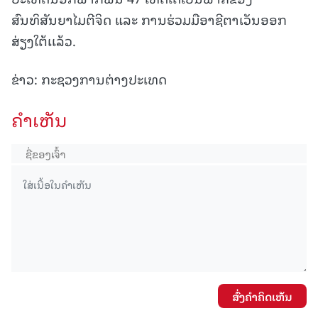
ສົນທິສັນຍາໄມຕີຈິດ ແລະ ການຮ່ວມມືອາຊີຕາເວັນອອກ
ສ່ຽງໃຕ້ເເລ້ວ.
ຂ່າວ: ກະຊວງການຕ່າງປະເທດ
ຄໍາເຫັນ
ສົ່ງຄໍາຄິດເຫັນ