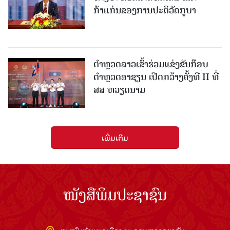
ກ້າແກ່ນຂອງການປະຕິວັດກູບາ
ຕຳຫຼວດລາວເຂົ້າຮ່ວມແຂ່ງຂັນກ໊ອບ
ຕຳຫຼວດອາຊຽນ ເປີດກວ້າງຄັ້ງທີ II ທີ່
ສສ ຫວຽດນາມ
ເພີ່ມເຕີມ
ໜັງສືພິມປະຊາຊົນ