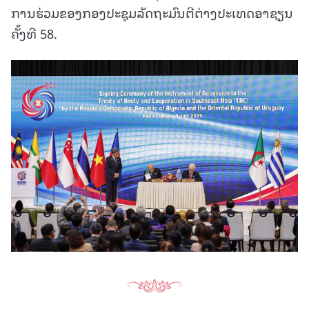
ການຮ່ວມຂອງກອງປະຊຸມລັດຖະມົນຕີຕ່າງປະເທດອາຊຽນ
ຄັ້ງທີ 58.