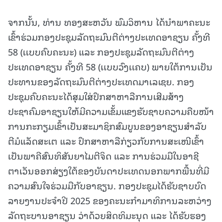
ຈາກນັ້ນ, ທ່ານ ທອງສະຫວັນ ພົມວິຫານ ໄດ້ນໍາພາຄະນະ
ເຂົ້າຮ່ວມກອງປະຊຸມລັດຖະມົນຕີຕ່າງປະເທດອາຊຽນ ຄັ້ງທີ
58 (ເເບບຄົບຄະນະ) ແລະ ກອງປະຊຸມລັດຖະມົນຕີຕ່າງ
ປະເທດອາຊຽນ ຄັ້ງທີ 58 (ເເບບວົງເເຄບ) ພາຍໃຕ້ການເປັນ
ປະທານຂອງລັດຖະມົນຕີຕ່າງປະເທດມາເລເຊຍ. ກອງ
ປະຊຸມຄົບຄະນະໄດ້ສຸມໃສ່ປຶກສາຫາລືການເສີມສ້າງ
ປະຊາຄົມອາຊຽນໃຫ້ມີຄວາມເຂັ້ມແຂງຮັບຊາບຄວາມຄືບໜ້າ
ການກະກຽມເຂົ້າເປັນສະມາຊິກສົມບູນຂອງອາຊຽນສໍາລັບ
ຕີມໍແລັດສະເຕ ແລະ ປຶກສາຫາລືກ່ຽວກັບການສະເໜີເຂົ້າ
ເປັນພາຄີສົນທິສັນຍາໄມຕີຈິດ ແລະ ການຮ່ວມມືໃນອາຊີ
ຕາເວັນອອກສ່ຽງໃຕ້ຂອງບັນດາປະເທດນອກພາກພື້ນທີ່ມີ
ຄວາມສົນໃຈຮ່ວມມືກັບອາຊຽນ. ກອງປະຊຸມໄດ້ຮັບຊາບບົດ
ລາຍງານປະຈໍາປີ 2025 ຂອງຄະນະກໍາມາທິການລະຫວ່າງ
ລັດຖະບານອາຊຽນ ວ່າດ້ວຍສິດທິມະນຸດ ແລະ ໄດ້ຮັບຮອງ