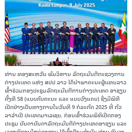
ທ່ານ ທອງສະຫວັນ ພົມວິຫານ ລັດຖະມົນຕີກະຊວງການ
ຕ່າງປະເທດ ເເຫ່ງ ສປປ ລາວ ໄດ້ນໍາພາຄະນະຜູ້ເເທນລາວ
ເຂົ້າຮ່ວມກອງປະຊຸມລັດຖະມົນຕີການຕ່າງປະເທດ ອາຊຽນ
ຄັ້ງທີ 58 (ແບບຄົບຄະນະ ແລະ ແບບວົງແຄບ) ຊຶ່ງມີພິທີ
ເປີດຢ່າງເປັນທາງການໃນວັນທີ 9 ກໍລະກົດ 2025 ທີ່ ກົວ
ລາລໍາເປີ ປະເທດມາເລເຊຍ. ກ່ອນເຂົ້າຮ່ວມພິທິເປີດກອງ
ປະຊຸມ ບັນດາບັນດາລັດຖະມົນຕີຕ່າງປະເທດອາຊຽນ ແລະ
ເລຂາທິການໃຫຍ່ອາຊຽນ ໄດ້ເຂົ້າຢ້ຽມຂໍ່ານັບ ທ່ານ ອັນວາ