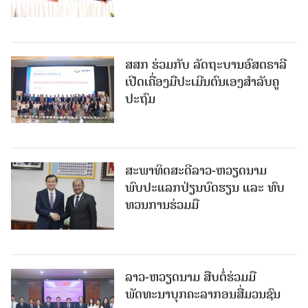
ສສກ ຮ່ວມກັບ ລັດຖະບານອົສຕຣາລີ
ເປີດເຄື່ອງມືປະເມີນຕົນເອງສຳລັບຄູ
ປະຖົມ
ສະພາທິດສະດີລາວ-ຫວຽດນາມ
ພົບປະແລກປ່ຽນບົດຮຽນ ແລະ ທົບ
ທວນການຮ່ວມມື
ລາວ-ຫວຽດ​ນາມ ສືບ​ຕໍ່​ຮ່ວມ​ມື
ພັດທະນາບຸກຄະລາກອນສື່ມວນຊົນ