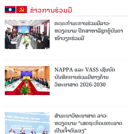
ຂ່າວການຮ່ວມມື
ຄະນະກໍາມະການຮ່ວມມືລາວ-
ຫວຽດນາມ ປຶກສາຫາລືຊຸກຍູ້ບັນດາ
ໜ້າວຽກຮ່ວມມື
NAPPA ແລະ VASS ເຊັນບົດ
ບັນທຶກການຮ່ວມມືທາງດ້ານ
ວິທະຍາສາດ 2026-2030
ສຳມະນາວິທະຍາສາດ ລາວ-
ຫວຽດນາມ “ເສດຖະກິດເອກະລາດ
ເປັນເຈົ້າຕົນເອງ”