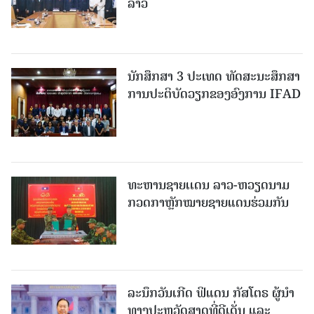
ລາວ
ນັກສຶກສາ 3 ປະເທດ ທັດ​ສະ​ນະ​ສຶກ​ສາ
ການປະຕິບັດວຽກຂອງອົງການ IFAD
ທະຫານຊາຍເເດນ ລາວ-ຫວຽດນາມ
ກວດກາຫຼັກໝາຍຊາຍແດນຮ່ວມກັນ
ລະນຶກວັນເກີດ ຟິແດນ ກັສໂຕຣ ຜູ້ນຳ
ທາງປະຫວັດສາດທີ່ດີເດັ່ນ ແລະ