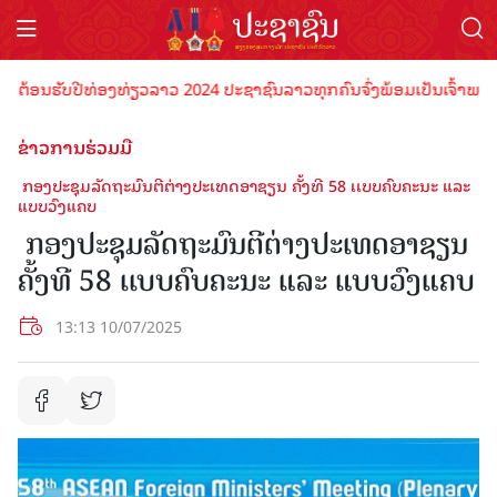
ອນຮັບປີທ່ອງທ່ຽວລາວ 2024 ປະຊາຊົນລາວທຸກຄົນຈົ່ງພ້ອມເປັນເຈົ້າພາບທີ່ດີ 
ຂ່າວການຮ່ວມມື
​ ກອງປະຊຸມລັດຖະມົນຕີຕ່າງປະເທດອາຊຽນ ຄັ້ງທີ 58 ເເບບຄົບຄະນະ ແລະ
ແບບວົງແຄບ
​ ກອງປະຊຸມລັດຖະມົນຕີຕ່າງປະເທດອາຊຽນ
ຄັ້ງທີ 58 ເເບບຄົບຄະນະ ແລະ ແບບວົງແຄບ
13:13 10/07/2025