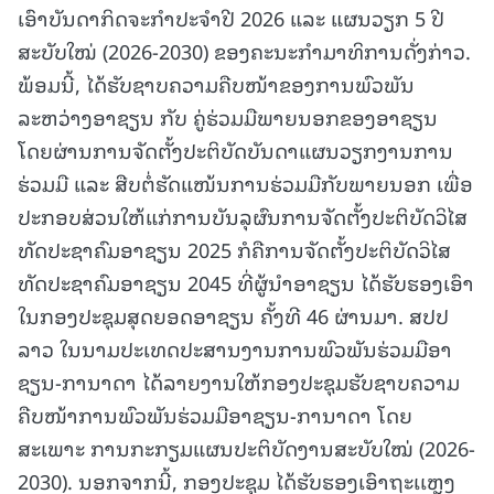
ເອົາບັນດາກິດຈະກໍາປະຈໍາປີ 2026 ແລະ ແຜນວຽກ 5 ປີ
ສະບັບໃໝ່ (2026-2030) ຂອງຄະນະກໍາມາທິການດັ່ງກ່າວ.
ພ້ອມນີ້, ໄດ້ຮັບຊາບຄວາມຄືບໜ້າຂອງການພົວພັນ
ລະຫວ່າງອາຊຽນ ກັບ ຄູ່ຮ່ວມມືພາຍນອກຂອງອາຊຽນ
ໂດຍຜ່ານການຈັດຕັ້ງປະຕິບັດບັນດາແຜນວຽກງານການ
ຮ່ວມມື ແລະ ສືບຕໍ່ຮັດແໜ້ນການຮ່ວມມືກັບພາຍນອກ ເພື່ອ
ປະກອບສ່ວນໃຫ້ແກ່ການບັນລຸຜົນການຈັດຕັ້ງປະຕິບັດວິໄສ
ທັດປະຊາຄົມອາຊຽນ 2025 ກໍຄືການຈັດຕັ້ງປະຕິບັດວິໄສ
ທັດປະຊາຄົມອາຊຽນ 2045 ທີ່ຜູ້ນໍາອາຊຽນ ໄດ້ຮັບຮອງເອົາ
ໃນກອງປະຊຸມສຸດຍອດອາຊຽນ ຄັ້ງທີ 46 ຜ່ານມາ. ສປປ
ລາວ ໃນນາມປະເທດປະສານງານການພົວພັນຮ່ວມມືອາ
ຊຽນ-ການາດາ ໄດ້ລາຍງານໃຫ້ກອງປະຊຸມຮັບຊາບຄວາມ
ຄືບໜ້າການພົວພັນຮ່ວມມືອາຊຽນ-ການາດາ ໂດຍ
ສະເພາະ ການກະກຽມແຜນປະຕິບັດງານສະບັບໃໝ່ (2026-
2030). ນອກຈາກນີ້, ກອງປະຊຸມ ໄດ້ຮັບຮອງເອົາຖະເເຫຼງ