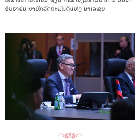
ອິບຣາຮິມ ນາຍົກລັດຖະມົນຕີແຫ່ງ ມາເລເຊຍ