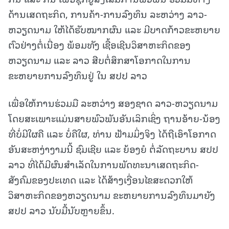
ດ້ານເສດຖະກິດ, ການຄ້າ-ການລົງທຶນ ລະຫວ່າງ ລາວ-
ຫວຽດນາມ ໃຫ້ໄດ້ຮັບໝາກຜົນ ແລະ ມີບາດກ້າວຂະຫຍາຍ
ຕົວຢ່າງຕໍ່ເນື່ອງ ພ້ອມທັງ ເຊື້ອເຊີນວິສາຫະກິດຂອງ
ຫວຽດນາມ ແລະ ລາວ ສືບຕໍ່ສຶກສາໂອກາດໃນການ
ຂະຫຍາຍການລົງທຶນຢູ່ ໃນ ສປປ ລາວ
ເພື່ອໃຫ້ການຮ່ວມມື ລະຫວ່າງ ສອງຊາດ ລາວ-ຫວຽດນາມ
ໂດຍສະເພາະແມ່ນສາຍພົວພັນອັນເລິກເຊິ່ງ ຖານອ້າຍ-ນ້ອງ
ທີ່ບໍ່ມີໃຜຄື ແລະ ບໍ່ຄືໃຜ, ທ່ານ ຟ້າມມິ່ງຈິງ ໄດ້ຖືເອົາໂອກາດ
ອັນສະຫງ່າງາມນີ້ ຊົມເຊີຍ ແລະ ຍ້ອງຍໍ ຕໍ່ລັດຖະບານ ສປປ
ລາວ ທີ່ໄດ້ມີຜົນສໍາເລັດໃນການພັດທະນາເສດຖະກິດ-
ສັງຄົມຂອງປະເທດ ແລະ ໄດ້ສ້າງເງື່ອນໄຂສະດວກໃຫ້
ວິສາຫະກິດຂອງຫວຽດນາມ ຂະຫຍາຍການລົງທຶນມາຍັງ
ສປປ ລາວ ນັບມື້ນັບຫຼາຍຂຶ້ນ.