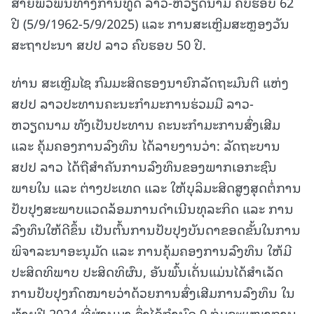
ສາຍພົວພັນທາງການທູດ ລາວ-ຫວຽດນາມ ຄົບຮອບ 62
ປີ (5/9/1962-5/9/2025) ແລະ ການສະເຫຼີມສະຫຼອງວັນ
ສະຖາປະນາ ສປປ ລາວ ຄົບຮອບ 50 ປີ.
ທ່ານ ສະເຫຼີມໄຊ ກົມມະສິດຮອງນາຍົກລັດຖະມົນຕີ ແຫ່ງ
ສປປ ລາວປະທານຄະນະກໍາມະການຮ່ວມມື ລາວ-
ຫວຽດນາມ ທັງເປັນປະທານ ຄະນະກຳມະການສົ່ງເສີມ
ແລະ ຄຸ້ມຄອງການລົງທຶນ ໄດ້ລາຍງານວ່າ: ລັດຖະບານ
ສປປ ລາວ ໄດ້ຖືສໍາຄັນການລົງທຶນຂອງພາກເອກະຊົນ
ພາຍໃນ ແລະ ຕ່າງປະເທດ ແລະ ໃຫ້ບຸລິມະສິດສູງສຸດຕໍ່ການ
ປັບປຸງສະພາບແວດລ້ອມການດໍາເນີນທຸລະກິດ ແລະ ການ
ລົງທຶນໃຫ້ດີຂຶ້ນ ເປັນຕົ້ນການປັບປຸງບັນດາຂອດຂັ້ນໃນການ
ພິຈາລະນາອະນຸມັດ ແລະ ການຄຸ້ມຄອງການລົງທຶນ ໃຫ້ມີ
ປະສິດທິພາບ ປະສິດທິຜົນ, ອັນພົ້ນເດັ່ນແມ່ນໄດ້ສຳເລັດ
ການປັບປຸງກົດໝາຍວ່າດ້ວຍການສົ່ງເສີມການລົງທຶນ ໃນ
ທ້າຍປີ 2024 ທີ່ຜ່ານມາ ຊຶ່ງໄດ້ກໍານົດ 9 ກຸ່ມຂະແໜງການ