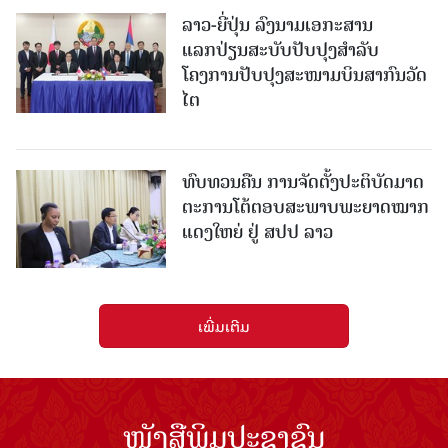
ລາວ-ຍີ່ປຸ່ນ ລົງນາມເອກະສານ
ແລກປ່ຽນສະບັບປັບປຸງສໍາລັບ
ໂຄງການປັບປຸງສະໜາມບິນສາກົນວັດ
ໄຕ
ທົບທວນຄືນ ການຈັດຕັ້ງປະຕິບັດມາດ
ຕະການໂຕ້ຕອບສະພາບພະຍາດໝາກ
ແດງໃຫຍ່ ຢູ່ ສປປ ລາວ
ເພີ່ມເຕີມ
ໜັງສືພິມປະຊາຊົນ