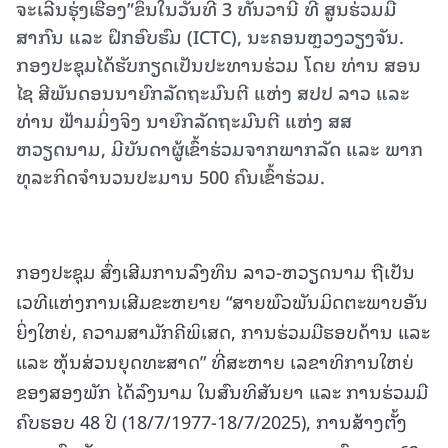
ຈະເລີນຮຸ່ງເຮືອງ”ຂຶ້ນໃນວັນທີ 3 ທັນວານີ້ ທີ່ ສູນຮ່ວມມື
ສາກົນ ແລະ ຝຶກອົບຮົມ (ICTC), ນະຄອນຫຼວງວຽງຈັນ.
ກອງປະຊຸມໄດ້ຮັບກຽດເປັນປະທານຮ່ວມ ໂດຍ ທ່ານ ສອນ
ໄຊ ສີພັນດອນນາຍົກລັດຖະມົນຕີ ແຫ່ງ ສປປ ລາວ ແລະ
ທ່ານ ຟ້າມມິ່ງຈິງ ນາຍົກລັດຖະມົນຕີ ແຫ່ງ ສສ
ຫວຽດນາມ, ມີບັນດາຜູ້ເຂົ້າຮ່ວມຈາກພາກລັດ ແລະ ພາກ
ທຸລະກິດຈໍານວນປະມານ 500 ຄົນເຂົ້າຮ່ວມ.
ກອງປະຊຸມ ສົ່ງເສີມການລົງທຶນ ລາວ-ຫວຽດນາມ ຖືເປັນ
ເວທີແຫ່ງການເສີມຂະຫຍາຍ “ສາຍພົວພັນມິດຕະພາບອັນ
ຍິ່ງໃຫຍ່, ຄວາມສາມັກຄີພິເສດ, ການຮ່ວມມືຮອບດ້ານ ແລະ
ແລະ ຫຸ້ນສ່ວນຍຸດທະສາດ” ທີ່ສະຫາຍ ເລຂາທິການໃຫຍ່
ຂອງສອງພັກ ໄດ້ລົງນາມ ໃນສົນທິສັນຍາ ແລະ ການຮ່ວມມື
ຄົບຮອບ 48 ປີ (18/7/1977-18/7/2025), ການສ້າງຕັ້ງ