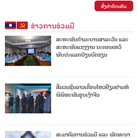
ສົ່ງຄໍາຄິດເຫັນ
ຂ່າວການຮ່ວມມື
ສະຫະພັນກໍາມະບານສາລະວັນ ແລະ
ສະຫະພັນແຮງງານ ນະຄອນເຫວ້
ພົບປະແລກປ່ຽນບົດຮຽນ
ສື່ມວນຊົນລາວເຄື່ອນໄຫວຢ້ຽມຢາມຫໍ
ພິພິທະພັນຮູບເງົາຈີນ
ສະມາຄົມການຮ່ວມມື ແລະ ພັດທະນາ