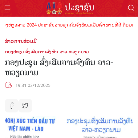
ທ່ຽວລາວ 2024 ປະຊາຊົນລາວທຸກຄົນຈົ່ງພ້ອມເປັນເຈົ້າພາບທີ່ດີ ຕ້ອນຮັບນັກ
ຂ່າວການຮ່ວມມື
ກອງປະຊຸມ ສົ່ງເສີມການລົງທຶນ ລາວ-ຫວຽດນາມ
ກອງປະຊຸມ ສົ່ງເສີມການລົງທຶນ ລາວ-
ຫວຽດນາມ
19:31 03/12/2025