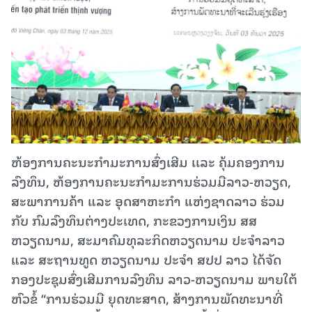
ຫ້ອງການຄະນະກຳມະການສົ່ງເສີມ ເເລະ ຄຸ້ມຄອງການ
ລົງທຶນ, ຫ້ອງການຄະນະກຳມະການຮ່ວມມືລາວ-ຫວຽດ,
ສະພາການຄ້າ ແລະ ອຸດສາຫະກຳ ແຫ່ງຊາດລາວ ຮ່ວມ
ກັບ ກົມລົງທຶນຕ່າງປະເທດ, ກະຂວງການເງິນ ສສ
ຫວຽດນາມ, ສະມາຄົມທຸລະກິດຫວຽດນາມ ປະຈໍາລາວ
ແລະ ສະຖານທູດ ຫວຽດນາມ ປະຈຳ ສປປ ລາວ ໄດ້ຈັດ
ກອງປະຊຸມສົ່ງເສີມການລົງທຶນ ລາວ-ຫວຽດນາມ ພາຍໃຕ້
ຫົວຂໍ້ “ການຮ່ວມມື ຍຸດທະສາດ, ສ້າງການພັດທະນາທີ່