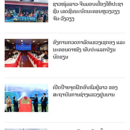
ຊາວໜຸ່ມລາວ-ຈີນມອບ​ເຄື່ອງ​ໃຫ້​ປະ​ຊາ​
ຊົນ ​ເຂດ​ຊົນ​ນະ​ບົດນະ​ຄອນຫຼວງວຽງ​
ຈັນ-ວັງ​ວຽງ
ອົງການກວດກາລັດແຂວງເຊກອງ ແລະ
ນະຄອນດາໜັງ ພົບປະແລກປ່ຽນ
ບົດຮຽນ
ເປີດປ້າຍຈຸດຝຶກອົບຮົມຢູ່ລາວ ຂອງ
ສະຖາບັນການຊ່າງແຂວງຢູນນານ