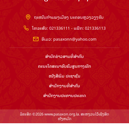
ຖະໜົນກຳແພງເມືອງ ນະຄອນຫຼວງວຽງຈັນ
ໂທລະສັບ: 021336111 - ແຟັກ: 021336113
ອີເມວ:
pasaxonn@yahoo.com
ສຳ​ນັກ​ຂ່າວ​ສານ​ທີ່​ສຳ​ຄັນ​
ຄະນະໂຄສະນາອົບຮົມ​ສູນ​ກາງ​ພັກ
ໜັງສືພິມ ປະ​ຊາ​ຊົນ
ສຳ​ນັກ​ງານ​ທີ່​ສຳ​ຄັນ
ສຳ​ນັກ​ງານ​ປະ​ທານ​ປະ​ເທດ
ລິຂະສິດ ©2026 www.pasaxon.org.la. ສະຫງວນໄວ້ເຊິງສິດ
ທັງຫມົດ