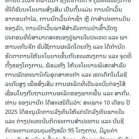
ທີ່ໄດ້ຮັບນະໂຍບາຍສົ່ງເສີມ ເປັນຕົ້ນແມ່ນ ການຍົກເວັ້ນ
ອາກອນກຳໄລ, ການຍົກເວັ້ນຄ່າເຊົ່າ ຫຼື ຄ່າສໍາປະທານດິນ
ຂອງລັດ, ການຍົກເວັ້ນພາສີສໍາລັບການນໍາເຂົ້າວັດຖຸ
ປະກອນທີ່ບໍ່ສາມາດສະໜອງຢູ່ພາຍໃນປະເທດ ແລະ ພາ
ຫານະກົນຈັກ ຮັບໃຊ້ການຜະລິດໂດຍກົງ ແລະ ໄດ້ກຳນົດ
ອັດຕາການໃຫ້ນະໂຍບາຍຂຶ້ນກັບຂະແໜງການ ແລະ ຈຸດທີ່
ຕັ້ງຂອງໂຄງການ, ພ້ອມທັງ ໃຫ້ນະໂຍບາຍພິເສດສໍາລັບ
ການພັດທະນານິຄົມອຸດສາຫະກຳ ແລະ ເຂດເຕັກໂນໂລຊີ
ລະດັບສູງ ເພື່ອສົ່ງເສີມ ການຜະລິດທີ່ເປັນລະບົບຕ່ອງໂສ້
ເຊື່ອມໂຍງກັບຖານການຜະລິດຂອງພາກພື້ນ ແລະ ສາກົນ.
ທ່ານ ຮອງນາຍົກ ໄດ້ສະເໜີຕື່ມວ່າ: ສະເພາະ 10 ເດືອນ ປີ
2025 ໄດ້ອະນຸມັດການລົງທຶນໃຫ້ແກ່ນັກລົງທຶນພາຍໃນ
ແລະ ຕ່າງປະເທດໃນກິດຈະການສຳປະທານ ແລະ ບັນຊີ
ກິດຈະການຄວບຄຸມທັງໝົດ 95 ໂຄງການ, ມີມູນຄ່າ