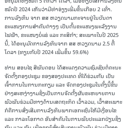
ອະນຸມັດທັງໝົດ 5 ຕື້ກວ່າ ໂດລາ, ເມື່ອທຽບໃສ່ການລົງທຶນ
ໝົດປີ 2024 ເຫັນວ່າມີທ່າອ່ຽງເພີ່ມຂຶ້ນເກືອບ 2 ເທົ່າ.
ການລົງທຶນ ຈາກ ສສ ຫວຽດນາມກະຈາຍຢູ່ໃນບັນດາ
ຂະແໜງການສໍາຄັນຕ່າງໆ ເປັນຕົ້ນຂະແໜງພະລັງງານ
ໄຟຟ້າ, ຂະແໜງບໍ່ແຮ່ ແລະ ກະສິກຳ; ສະເພາະໃນປີ 2025
ນີ້, ໄດ້ອະນຸມັດການລົງທຶນຈາກ ສສ ຫວຽດນາມ 2.5 ຕື້
ໂດລາ (ທຽບກັບປີ 2024 ເພີ່ມຂຶ້ນ 59.6%)
ທ່ານ ສອນໄຊ ສີພັນດອນ ໄດ້ສະແດງຄວາມຊົມເຊີຍຕໍ່ຄະນະ
ຈັດຕັ້ງກອງປະຊຸມ ຂອງສອງປະເທດ ທີ່ໄດ້ຮ່ວມກັນ ເປັນ
ເຈົ້າການໃນການກະກຽມ ແລະ ຈັດກອງປະຊຸມໃນຄັ້ງນີ້ຂຶ້ນ
ຢ່າງສະຫງ່າງາມຊຶ່ງເປັນການຈັດຕັ້ງຜັນຂະຫຍາຍການ
ພົວພັນຮ່ວມມືທາງດ້ານເສດຖະກິດ ເວົ້າລວມ, ເວົ້າສະເພາະ
ກໍຄືການສົ່ງເສີມການລົງທຶນພາກເອກະຊົນໃຫ້ມີເງື່ອນໄຂ
ແລະ ກາລະໂອກາດ ອັນສໍາຄັນໃນການພົບປະແລກປ່ຽນຊຶ່ງ
ກັນ ແລະ ກັນ ເພື່ອຊຸກຍູ້ສົ່ງເສີມການພົວພັນ ຮ່ວມມືທາງ