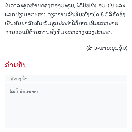
ໃນວາລະສຸດທ້າຍຂອງກອງປະຊຸມ, ໄດ້ມີພິທີມອບ-ຮັບ ແລະ
ແລກປ່ຽນເອກະສານວຽກງານລົງທຶນທັງໝົດ 8 ບໍລິສັດຊຶ່ງ
ເປັນສັນຍາລັກອັນເປັນຮູບປະທໍາໃຫ້ການເສີມຂະຫຍາຍ
ການຮ່ວມມືດ້ານການລົງທຶນລະຫວ່າງສອງປະເທດ.
(ຂ່າວ-ພາບ:ບຸນອູ້ມ)
ຄໍາເຫັນ