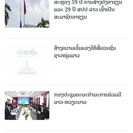
ສະຫຼອງ 59 ປີ ການສ້າງຕັ້ງອາຊຽນ
ແລະ 29 ປີ ສປປ ລາວ ເຂົ້າເປັນ
ສະມາຊິກອາຊຽນ
ສ້າງຄວາມເຂັ້ມແຂງໃຫ້ສື່ມວນຊົນ
ຊາວໜຸ່ມລາວ
ກອງປະຊຸມຄະນະກຳມະການຮ່ວມມື
ລາວ-ຫວຽດນາມ