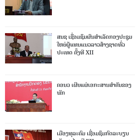
ສນຊ ເຊື່ອມຊຶມຜົນສໍາເລັດກອງປະຊຸມ
ໃຫຍ່ຜູ້ແທນແນວລາວສ້າງຊາດທົ່ວ
ປະເທດ ຄັ້ງທີ XII
ຄອນວ ເຜີຍແຜ່ເອກະສານສໍາຄັນຂອງ
ພັກ
ເມືອງທຸລະຄົມ ເຊື່ອມຊຶມກົດລະບຽບ