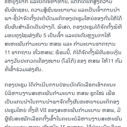
ຂໍ້ຫຍຸ້ງຍາກ ແລະປັດໄຈທ້າທາຍ, ແຕ່ກໍໄດ້ຍົກສູງຄວາມ
ຮັບຜິດຊອບ, ຄວາມສູ້ຊົນພະຍາຍາມ ແລະເປັນເຈົ້າການນໍາ
ພາ-ຊີ້ນໍາຈັດຕັ້ງປະຕິບັດມະຕິກອງປະຊຸມໃຫຍ່ຂອງຕົນໃຫ້ໄດ້
ຮັບຜົນສໍາເລັດເປັນຢ່າງດີ. ພິເສດ, ກອງປະຊຸມໄດ້ຈັດຕັ້ງພິທີ
ມອບທຸງໄຊແຂ່ງຂັນ 5 ເປັນເຈົ້າ ແລະປະດັບຫຼຽນກາໃຫ້
ສະຫະພັນກໍາມະບານ ຫສພ ແລະ ກໍາມະບານຮາກຖານ
11 ຮາກຖານ ທົ່ວຫສພ; ພ້ອມນີ້, ກໍໄດ້ຈັດຕັ້ງພິທີມອບເງິນ
ລາງວັນປະກວດເຄື່ອງໝາຍ (ໂລໂກ້) ຂອງ ຫສພ ໃຫ້11 ກົມ
ທີ່ເຂົ້າຮ່ວມແຂ່ງຂັນ.
ກອງປະຊຸມ ໄດ້ດໍາເນີນການປ່ອນບັດຄັດເລືອກເອົາຄະນະ
ບໍລິຫານງານສະຫະພັນກໍາມະບານ ຫສພ ຊຸດໃໝ່ ເພື່ອ
ເປັນແກນນໍາໃນການນໍາພາຈັດຕັ້ງຜັນຂະຫຍາຍມະຕິກອງ
ປະຊຸມໃຫຍ່ ຄັ້ງທີ VII ຂອງສະຫະພັນກຳມະບານ ຫສພ, ມີ
ຜູ້ຮັບສະໝັກເລືອກຕັ້ງເຂົ້າໃນຄະນະບໍລິຫານງານສະຫະພັນ
ກໍາມະບານ ຫສພ ທັງໝົດ 15 ສະຫາຍ, ໄດ້ປ່ອນບັດເລືອກ