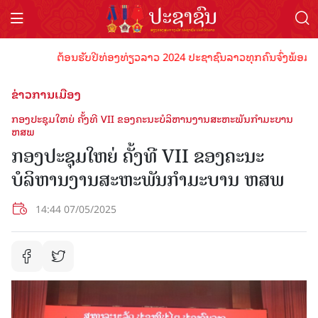
ຕ້ອນຮັບປີທ່ອງທ່ຽວລາວ 2024 ປະຊາຊົນລາວທຸກຄົນຈົ່ງພ້ອມເປັນເຈົ້
ຂ່າວການເມືອງ
ກອງປະຊຸມໃຫຍ່ ຄັ້ງທີ VII ຂອງຄະນະບໍລິຫານງານສະຫະພັນກຳມະບານ
ຫສພ
ກອງປະຊຸມໃຫຍ່ ຄັ້ງທີ VII ຂອງຄະນະ
ບໍລິຫານງານສະຫະພັນກຳມະບານ ຫສພ
14:44 07/05/2025