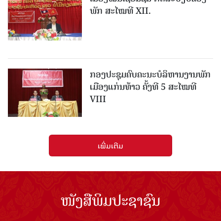
ພັກ ສະໄໝທີ XII.
ກອງປະຊຸມຄົບຄະນະບໍລິຫານງານພັກ
ເມືອງແກ່ນ​ທ້າວ ຄັ້ງທີ 5 ສະໄໝທີ
VIII
ເພີ່ມເຕີມ
ໜັງສືພິມປະຊາຊົນ