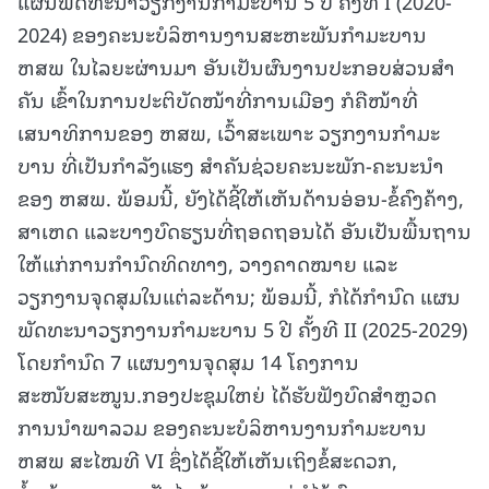
ແຜນພັດທະນາວຽກງານກໍາມະບານ 5 ປີ ຄັ້ງທີ I (2020-
2024) ຂອງຄະນະບໍລິຫານງານສະຫະພັນກຳມະບານ
ຫສພ ໃນໄລຍະຜ່ານມາ ອັນເປັນຜົນງານປະກອບສ່ວນສໍາ
ຄັນ ເຂົ້າໃນການປະຕິບັດໜ້າທີ່ການເມືອງ ກໍຄືໜ້າທີ່
ເສນາທິການຂອງ ຫສພ, ເວົ້າສະເພາະ ວຽກງານກໍາມະ
ບານ ທີ່ເປັນກໍາລັງແຮງ ສໍາຄັນຊ່ວຍຄະນະພັກ-ຄະນະນໍາ
ຂອງ ຫສພ. ພ້ອມນີ້, ຍັງໄດ້ຊີ້ໃຫ້ເຫັນດ້ານອ່ອນ-ຂໍ້ຄົງຄ້າງ,
ສາເຫດ ແລະບາງບົດຮຽນທີ່ຖອດຖອນໄດ້ ອັນເປັນພື້ນຖານ
ໃຫ້ແກ່ການກໍານົດທິດທາງ, ວາງຄາດໝາຍ ແລະ
ວຽກງານຈຸດສຸມໃນແຕ່ລະດ້ານ; ພ້ອມນີ້, ກໍໄດ້ກໍານົດ ແຜນ
ພັດທະນາວຽກງານກຳມະບານ 5 ປີ ຄັ້ງທີ II (2025-2029)
ໂດຍກໍານົດ 7 ແຜນງານຈຸດສຸມ 14 ໂຄງການ
ສະໜັບສະໜູນ.ກອງປະຊຸມໃຫຍ່ ໄດ້ຮັບຟັງບົດສໍາຫຼວດ
ການນໍາພາລວມ ຂອງຄະນະບໍລິຫານງານກໍາມະບານ
ຫສພ ສະໄໝທີ VI ຊຶ່ງໄດ້ຊີ້ໃຫ້ເຫັນເຖິງຂໍ້ສະດວກ,