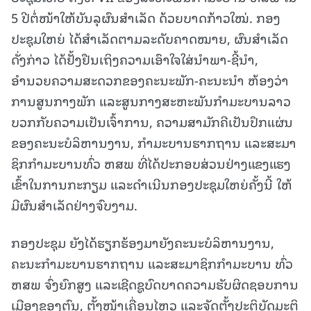
5 ປີຕໍ່ໜ້າໃຫ້ບັນລຸຜົນສໍາເລັດ ດ້ວຍບາດກ້າວໃໝ່. ກອງ
ປະຊຸມໃຫຍ່ ໄດ້ສໍາເລັດຕາມລະດັບຄາດໝາຍ, ຜົນສໍາເລັດ
ດັ່ງກ່າວ ໄດ້ຢັ້ງຢືນເຖິງຄວາມເອົາໃຈໃສ່ນໍາພາ-ຊີ້ນໍາ,
ອໍານວຍຄວາມສະດວກຂອງຄະນະພັກ-ຄະນະນໍາ ຫ້ອງວ່າ
ການສູນກາງພັກ ແລະສູນກາງສະຫະພັນກຳມະບານລາວ
ບວກກັບຄວາມເປັນເຈົ້າການ, ຄວາມສາມັກຄີເປັນປຶກແຜ່ນ
ຂອງຄະນະບໍລິຫານງານ, ກໍາມະບານຮາກຖານ ແລະສະມາ
ຊິກກໍາມະບານທົ່ວ ຫສພ ທີ່ໄດ້ປະກອບສ່ວນຢ່າງແຂງແຮງ
ເຂົ້າໃນການກະກຽມ ແລະດໍາເນີນກອງປະຊຸມໃຫຍ່ຄັ້ງນີ້ ໃຫ້
ມີຜົນສໍາເລັດຢ່າງຈົບງາມ.
ກອງປະຊຸມ ຍັງໄດ້ຮຽກຮ້ອງມາຍັງຄະນະບໍລິຫານງານ,
ຄະນະກໍາມະບານຮາກຖານ ແລະສະມາຊິກກໍາມະບານ ທົ່ວ
ຫສພ ຈົ່ງຍົກສູງ ແລະເຊີດຊູບົດບາດຄວາມຮັບຜິດຊອບການ
ເມືອງຂອງຕົນ, ຕັ້ງໜ້າເຄື່ອນໄຫວ ແລະຈັດຕັ້ງປະຕິບັດມະຕິ