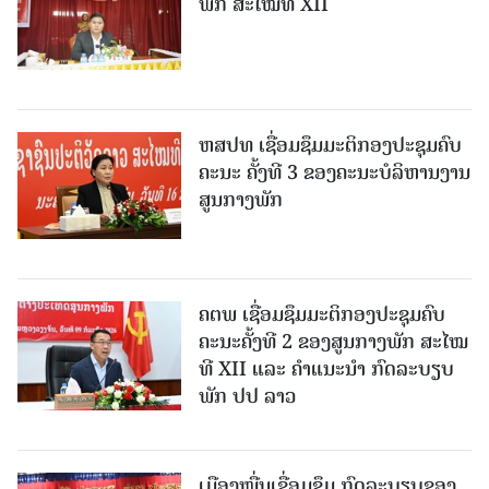
ພັກ ສະໄໝທີ XII
ຫສປທ ເຊື່ອມຊຶມມະຕິກອງປະຊຸມຄົບ
ຄະນະ ຄັ້ງທີ 3 ຂອງຄະນະບໍລິຫານງານ
ສູນກາງພັກ
ຄຕພ ເຊື່ອມຊຶມມະຕິກອງປະຊຸມຄົບ
ຄະນະຄັ້ງທີ 2 ຂອງສູນກາງພັກ ສະໄໝ
ທີ XII ແລະ ຄໍາແນະນໍາ ກົດລະບຽບ
ພັກ ປປ ລາວ
ເມືອງ​ໝື່ນເຊື່ອມຊຶມ ກົດລະບຽບຂອງ