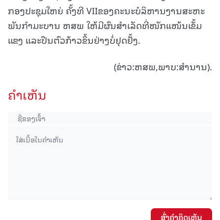
ກອງປະຊຸມໃຫຍ່ ຄັ້ງທີ VIIຂອງຄະນະບໍລິຫານງານສະຫະ
ພັນກໍາມະບານ ຫສພ ໃຫ້ມີຜົນສໍາເລັດທີ່ໜັກແໜ້ນເຂັ້ມ
ແຂງ ແລະປືນຕົວກ້າວຂຶ້ນຢ່າງບໍ່ຢຸດຢັ້ງ.
(ຂ່າວ:ຫສພ,ພາບ:ສໍານານ).
ຄໍາເຫັນ
ສົ່ງຄໍາຄິດເຫັນ