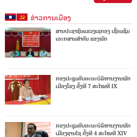
ຂ່າວການເມືອງ
ສານປະຊາຊົນແຂວງເຊກອງ ເຊື່ອມຊຶມ
ເອະກສານສໍາຄັນ ຂອງພັກ
ກອງປະຊຸມຄົບຄະນະບໍລິຫານງານພັກ
ເມືອງໂຂງ ຄັ້ງທີ 7 ສະໄໝທີ IX
ກອງປະຊຸມຄົບຄະນະບໍລິຫານງານພັກ
ເມືອງຊານ​ໄຊ ຄັ້ງທີ 4 ສະໄໝທີ XIV