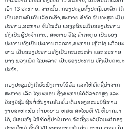
ເອົາ 13 ສະຫາຍ. ຈາກນັ້ນ. ກອງປະຊຸມຄັ້ງປະຖົມມະລືກ ໄດ້
ເປັນເອກະສັນກັນເລືອກເອົາ,ສະຫາຍ ສີທັດ ຈັນທະສຸກ ເປັນ
ປະທານ,ສະຫາຍ ສົມໄພວັນ ແສງສຸລິຍະເປັນຮອງປະທານ
ທັງເປັນຜູ້ປະຈຳການ, ສະຫາຍ ວິໄຊ ຂຳຕະກຸນ ເປັນຮອງ
ປະທານທັງເປັນປະທານກວດກາ,ສະຫາຍ ເຫຼັກໄຊ ແກ້ວຍະ
ສານ ເປັນຮອງປະທານທັງເປັນຄະນະປະຈຳ ແລະ ສະຫາຍ
ນາງ ພວງເພັດ ໄຊຍະລາດ ເປັນຮອງປະທານ ທັງເປັນຄະນະ
ປະຈຳ.
ກອງປະຊຸມຍັງໄດ້ຮັບຟັງການໂອ້ລົມ ແລະໃຫ້ທິດຊີ້ນໍາຈາກ
ສະຫາຍ ເລັດ ໄຊຍະພອນ ຊຶ່ງສະຫາຍໄດ້ຕີລາຄາສູງ ແລະ
ຍ້ອງຍໍຊົມເຊີຍຕໍ່ຜົນງານອັນພົ້ນເດັ່ນຂອງຄະນະບໍລິຫານ
ງານສະຫະພັນ ກໍາມະບານ ຫສພ ສະໄໝທີ VI ທີ່ຍາດມາ
ໄດ້, ພ້ອມທັງ ໃຫ້ທິດຊີ້ນໍາໃນການຈັດຕັ້ງປະຕິບັດມະຕິກອງ
ປະຊຸມໃຫຍ່ ຄັ້ງທີ VII ຂອງສະຫະພັນກຳມະບານ ຫສພ ໃນ