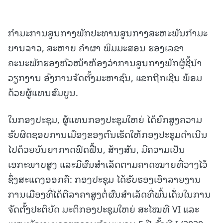
ກໍາມະການສູນກາງພັກປະທານສູນກາງສະຫະພັນກໍາມະ
ບານລາວ, ສະຫາຍ ຄໍາຜາ ພິມມະສອນ ຮອງເລຂາ
ຄະນະພັກຮອງຫົວໜ້າຫ້ອງວ່າການສູນກາງພັກຜູ້ຊີ້ນໍາ
ວຽກງານ ອົງການຈັດຕັ້ງມະຫາຊົນ, ແຂກຖືກເຊີນ ພ້ອມ
ດ້ວຍຜູ້ແທນສົມບູນ.
ໃນກອງປະຊຸມ, ຜູ້ແທນກອງປະຊຸມໃຫຍ່ ໄດ້ຍົກສູງຄວາມ
ຮັບຜິດຊອບການເມືອງຂອງຕົນເຮັດໃຫ້ກອງປະຊຸມດໍາເນີນ
ໄປດ້ວຍບັນຍາກາດຟົດຟື້ນ, ສ້າງສັນ, ມີຄວາມເປັນ
ເອກະພາບສູງ ແລະມີຜົນສໍາເລັດຕາມຄາດໝາຍທີ່ວາງໄວ້
ຊຶ່ງສະແດງອອກຄື: ກອງປະຊຸມ ໄດ້ຮັບຮອງເອົາລາຍງານ
ການເມືອງທີ່ໄດ້ຕີລາຄາສູງຕໍ່ຜົນສໍາເລັດທີ່ພົ້ນເດັ່ນໃນການ
ຈັດຕັ້ງປະຕິບັດ ມະຕິກອງປະຊຸມໃຫຍ່ ສະໄໝທີ VI ແລະ