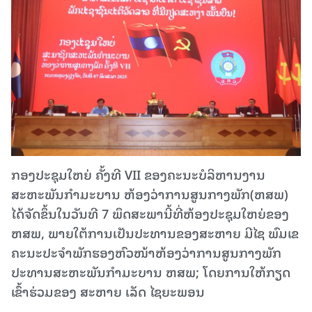
ກອງປະຊຸມໃຫຍ່ ຄັ້ງທີ VII ຂອງຄະນະບໍລິຫານງານ
ສະຫະພັນກຳມະບານ ຫ້ອງວ່າການສູນກາງພັກ(ຫສພ)
ໄດ້ຈັດຂຶ້ນໃນວັນທີ 7 ພຶດສະພານີ້ທີ່ຫ້ອງປະຊຸມໃຫຍ່ຂອງ
ຫສພ, ພາຍໃຕ້ການເປັນປະທານຂອງສະຫາຍ ມີໄຊ ພົມເຂ
ຄະນະປະຈຳພັກຮອງຫົວໜ້າຫ້ອງວ່າການສູນກາງພັກ
ປະທານສະຫະພັນກໍາມະບານ ຫສພ; ໂດຍການໃຫ້ກຽດ
ເຂົ້າຮ່ວມຂອງ ສະຫາຍ ເລັດ ໄຊຍະພອນ