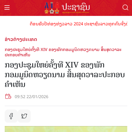
ຕ້ອນຮັບປີທ່ອງທ່ຽວລາວ 2024 ປະຊາຊົນລາວທຸກຄົນຈົ່ງພ້ອມເປັນ
ຂ່າວຕ່າງປະເທດ
ກອງປະຊຸມໃຫຍ່ຄັ້ງທີ XIV ຂອງພັກກອມມູນິດຫວຽດນາມ ສິ້ນສຸດວາລະ
ປະກອບຄຳເຫັນ
ກອງປະຊຸມໃຫຍ່ຄັ້ງທີ XIV ຂອງພັກ
ກອມມູນິດຫວຽດນາມ ສິ້ນສຸດວາລະປະກອບ
ຄຳເຫັນ
09:52 22/01/2026