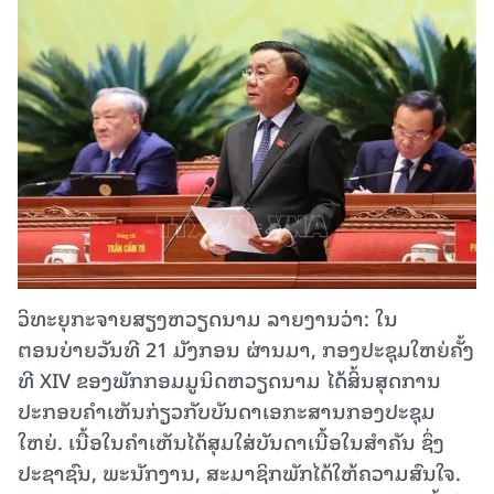
ວິທະຍຸກະຈາຍສຽງຫວຽດນາມ ລາຍງານວ່າ: ໃນ
ຕອນບ່າຍວັນທີ 21 ມັງກອນ ຜ່ານມາ, ກອງປະຊຸມໃຫຍ່ຄັ້ງ
ທີ XIV ຂອງພັກກອມມູນິດຫວຽດນາມ ໄດ້ສິ້ນສຸດການ
ປະກອບຄຳເຫັນກ່ຽວກັບບັນດາເອກະສານກອງປະຊຸມ
ໃຫຍ່. ເນື້ອໃນຄຳເຫັນໄດ້ສຸມໃສ່ບັນດາເນື້ອໃນສຳຄັນ ຊຶ່ງ
ປະຊາຊົນ, ພະນັກງານ, ສະມາຊິກພັກໄດ້ໃຫ້ຄວາມສົນໃຈ.