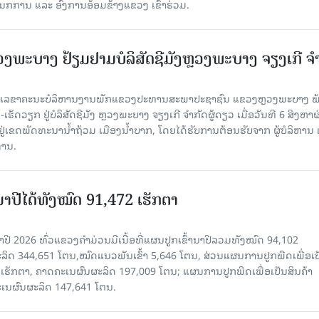
ກການ ແລະ ອົງການອ້ອມຂ້າງແຂວງ ເຂົ້າຮ່ວມ.
ະບາງ ຢ້ຽມ​ຢາມບໍ​ລິ​ສັດຊີມັງຫຼວງພະບາງ ຈຽງເກີ ຈໍ
ົງ ເລ​ຂາ​ຄະ​ນະ​ບໍ​ລິ​ຫານ​ງານ​ພັກແຂວງປະທານສະພາປະຊາຊົນ ແຂວງຫຼວງພະບາງ 
ັດວຽກ ຢູ່ບໍລິສັດຊີມັງ ຫຼວງພະບາງ ຈຽງເກີ ຈໍາກັດຜູ້ດຽວ ເມື່ອ​ວັນ​ທີ 6 ສິງ​ຫາ​ຜ
ຕັ້ງຢູ່ເຂດພັດທະນານ້ຳຖ້ວມ ເມືອງນໍ້າບາກ, ໂດຍໄດ້ຮັບການຕ້ອນຮັບຈາກ ຜູ້ບໍລິຫານ
ານ.
ານາປີໄດ້ທັງໝົດ 91,472 ເຮັກຕາ
າປີ 2026 ທົ່ວແຂວງຄໍາມ່ວນມີເນື້ອທີ່ແຜນປູກເຂົ້ານາປີລວມທັງໝົດ 94,102
ລິດ 344,651 ໂຕນ,ໝົດແນວພັນເຂົ້າ 5,646 ໂຕນ, ສ່ວນແຜນການປູກພືດເພື່ອເປ
ຮັກຕາ, ຄາດຄະເນຜົນຜະລິດ 197,009 ໂຕນ; ແຜນການປູກພືດເພື່ອເປັນສິນຄ້າ
ະເນຜົນຜະລິດ 147,641 ໂຕນ.