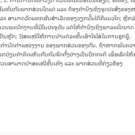
ສົມທົບກັບພາກສ່ວນໃດແດ່ ແລະ ຕ້ອງຄໍານຶງເຖິງຈຸດປະສົງຂອງໜ
່ ແລະ ສາມາດວັດແທກຜົນສຳເລັດຂອງວຽກນັ້ນໄດ້ຄືແນວໃດ; ຫຼີກລ
ວນພະນັກງານທີ່ມີໃນປະຈຸບັນ ແຕ່ໃຫ້ຄຳນຶງເຖິງພາລະບົດບາດ
ັນຫຼັກ; 3)ສະເໜີໃຫ້ການນໍາແຕ່ລະຂັ້ນເອົາໃຈໃສ່ໃນການຊຸກຍູ້,
ານກຳນົດຕຳແໜ່ງງານ ຂອງພາກສ່ວນຂອງຕົນ. ຖ້າຫາກພົບຄວ
່ຽນຄຳຄິດເຫັນກັບກົມຈັດຕັ້ງຢ່າງເປັນປົກກະຕິ ເພື່ອເຮັດໃຫ
ວນສາມາດນໍາສະເໜີຂັ້ນເທິງ ແລະ ພາກສ່ວນທີ່ກ່ຽວຂ້ອງ