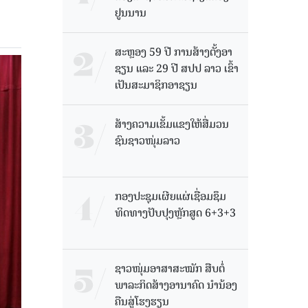
ຢູນນານ
ສະຫຼອງ 59 ປີ ການສ້າງຕັ້ງອາ
ຊຽນ ແລະ 29 ປີ ສປປ ລາວ ເຂົ້າ
ເປັນສະມາຊິກອາຊຽນ
ສ້າງຄວາມເຂັ້ມແຂງໃຫ້ສື່ມວນ
ຊົນຊາວໜຸ່ມລາວ
ກອງປະຊຸມເຜີຍແຜ່ເຊື່ອມຊຶມ
ທິດທາງປັບປຸງຫຼັກສູດ 6+3+3
ຊາວໜຸ່ມອາສາສະໝັກ ສືບຕໍ່
ພາລະກິດສ້າງອານາຄົດ ນໍານ້ອງ
ຄືນສູ່ໂຮງຮຽນ