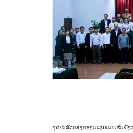
ຈຸດປະສົດຂອງກອງປະຊຸມແມ່ນຮັບຟັງກ