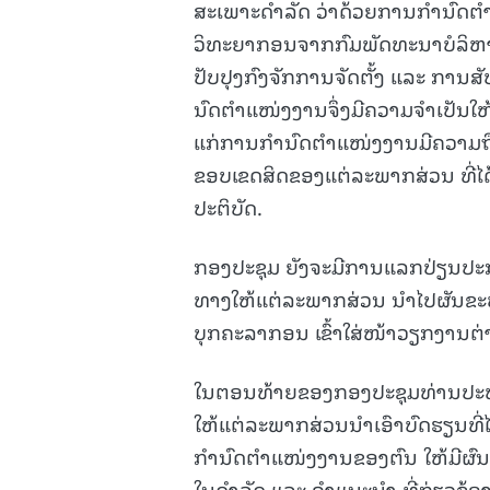
ສະເພາະດຳລັດ ວ່າດ້ວຍການກຳນົດຕຳແ
ວິທະຍາກອນຈາກກົມພັດທະນາບໍລິຫານລ
ປັບປຸງກົງຈັກການຈັດຕັ້ງ ແລະ ການ
ນົດຕໍາແໜ່ງງານຈຶ່ງມີຄວາມຈຳເປັນ
ແກ່ການກຳນົດຕຳແໜ່ງງານມີຄວາມຖືກ
ຂອບເຂດສິດຂອງແຕ່ລະພາກສ່ວນ ທີ່ໄດ້
ປະຕິບັດ.
ກອງປະຊຸມ ຍັງຈະມີການແລກປ່ຽນປະກ
ທາງໃຫ້ແຕ່ລະພາກສ່ວນ ນໍາໄປຜັນຂະ
ບຸກຄະລາກອນ ເຂົ້າໃສ່ໜ້າວຽກງານຕ່
ໃນຕອນທ້າຍຂອງກອງປະຊຸມທ່ານປະທານໄດ້
ໃຫ້ແຕ່ລະພາກສ່ວນນໍາເອົາບົດຮຽນທີ່ໄດ
ກຳນົດຕຳແໜ່ງງານຂອງຕົນ ໃຫ້ມີຜົນສໍ
ໃນດໍາລັດ ແລະ ຄໍາແນະນໍາ ທີ່ກ່ຽວຂ້