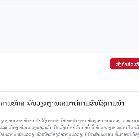
ສົ່ງຄໍາຄິດເຫ
ັດການຍົກລະດັບວຽກງານເສນາທິການຮັບໃຊ້ການນໍາ
ັບວຽກງານເສນາທິການຮັບໃຊ້ການນໍາ ໃຫ້ພະນັກງານ ຫ້ອງວ່າການແຂວງ, ພະແນກ
 ເມືອງ ທົ່ວແຂວງສາລະວັນ ປິດລົງເມື່ອ​ບໍ່​ດົນ​ມາ​ນີ້ ນີ້ ທີ່ ແຂວງສາລະວັນ ໂດຍ​ມ
ກຳມະການພັກແຂວງ ຫົວໜ້າຫ້ອງວ່າການແຂວງ; ມີນັກສຳມະກອນ ທີ່ມາຈາກຫ້ອງ