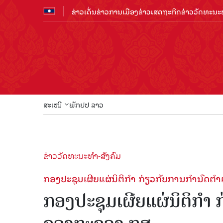
ຂ່າວເດັ່ນ
ຂ່າວການເມືອງ
ຂ່າວເສດຖະກິດ
ຂ່າວວັດທະນະທ
ສະເໜີ
ພັກປປ ລາວ
ຂ່າວວັດທະນະທຳ-ສັງຄົມ
ກອງປະຊຸມເຜີຍແຜ່ນິຕິກຳ ກ່ຽວກັບການກຳນົດ
ກອງປະຊຸມເຜີຍແຜ່ນິຕິກຳ