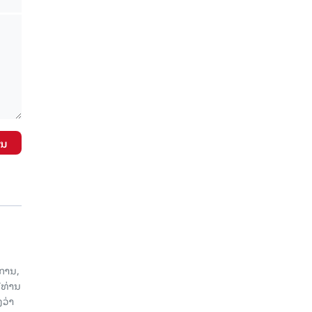
ັນ
ການ,
ີທ່ານ
ວ່າ