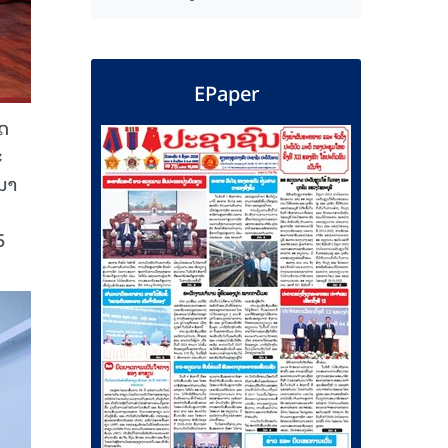
EPaper
ັດ
ະ
ະນາ
5