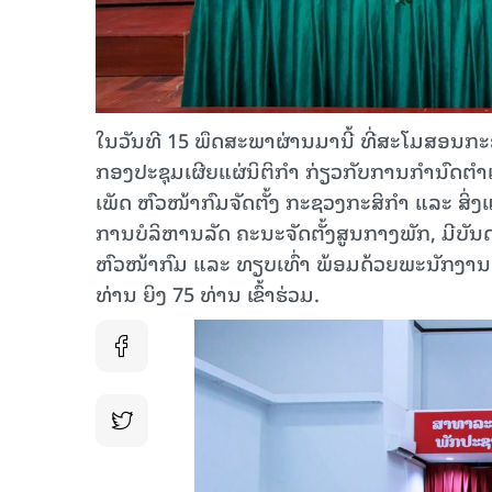
ໃນວັນທີ 15 ພຶດສະພາຜ່ານມານີ້ ທີ່ສະໂມສອນກະຊວ
ກອງປະຊຸມເຜີຍແຜ່ນິຕິກຳ ກ່ຽວກັບການກຳນົດຕ
ເພັດ ຫົວໜ້າກົມຈັດຕັ້ງ ກະຊວງກະສິກໍາ ແລະ ສິ
ການບໍລິຫານລັດ ຄະນະຈັດຕັ້ງສູນກາງພັກ, ມີບ
ຫົວໜ້າກົມ ແລະ ທຽບເທົ່າ ພ້ອມດ້ວຍພະນັກງານ
ທ່ານ ຍິງ 75 ທ່ານ ເຂົ້າຮ່ວມ.