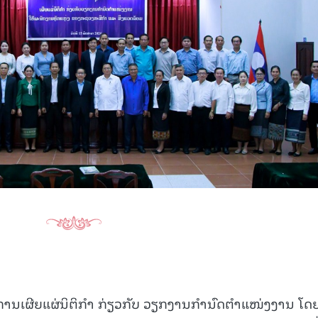
15.040(07-08-20
ານເຜີຍແຜ່ນິຕິກໍາ ກ່ຽວກັບ ວຽກງານກໍານົດຕໍາແໜ່ງງານ ໂດ