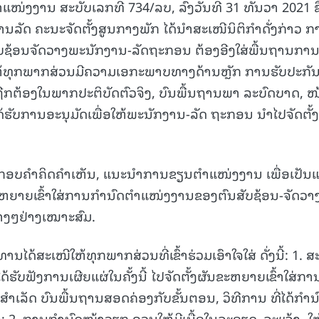
ໜ່ງງານ ສະບັບເລກທີ 734/ລບ, ລົງວັນທີ 31 ທັນວາ 2021 ຊຶ
ັດ ຄະນະຈັດຕັ້ງສູນກາງພັກ ໄດ້ນຳສະເໜີນິຕິກຳດັ່ງກ່າວ ກ
ສັບຊ້ອນຈັດວາງພະນັກງານ-ລັດຖະກອນ ຕ້ອງອີງໃສ່ພື້ນຖານກາ
ໃຫ້ທຸກພາກສ່ວນມີຄວາມເອກະພາບທາງດ້ານຫຼັກ ການຮັບປະກັນ
ຕ້ອງໃນພາກປະຕິບັດຕົວຈິງ, ບົນພື້ນຖານພາ ລະບົດບາດ, ໜ້
ຮັບການອະນຸມັດເພື່ອໃຫ້ພະນັກງານ-ລັດ ຖະກອນ ນໍາໄປຈັດຕັ້ງ
ອບຄໍາຄິດຄໍາເຫັນ, ແນະນໍາການຂຽນຕໍາແໜ່ງງານ ເພື່ອເປັນ
ຫຍາຍເຂົ້າໃສ່ການກໍານົດຕໍາແໜ່ງງານຂອງຕົນສັບຊ້ອນ-ຈັດວາ
າງໆຢ່າງເໝາະສົມ.
ສະເໜີໃຫ້ທຸກພາກສ່ວນທີ່ເຂົ້າຮ່ວມເອົາໃຈໃສ່ ດັ່ງນີ້: 1. ສ
້ຮັບຟັງການເຜີຍແຜ່ໃນຄັ້ງນີ້ ໄປຈັດຕັ້ງຜັນຂະຫຍາຍເຂົ້າໃສ່ກາ
າເລັດ ບົນພື້ນຖານສອດຄ່ອງກັບຂັ້ນຕອນ, ວິທີການ ທີ່ໄດ້ກໍານ
ອງ; 2. ການກຳນົດໜ້າວຽກ ຄວນໃຫ້ມີເນື້ອໃນລະອຽດ, ຈະແຈ້ງ, ໃຫ