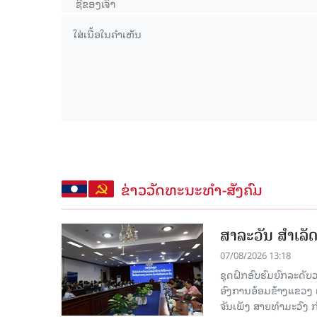
ຂ່າວວັດທະນະທຳ-ສັງຄົມ
ສາລະວັນ ສໍາເລ
07/08/2026 13:18
ຊຸດຝຶກອົບຮົມຍົກລະດ
ອົງການອ້ອມຂ້າງແຂວງ ແລະ
ຈັນເພັງ ສາຍທຳມະວົງ 