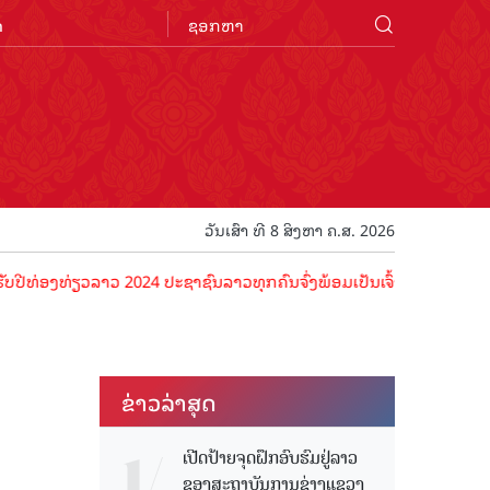
n
ວັນເສົາ ທີ 8 ສິງຫາ ຄ.ສ. 2026
່ຽວລາວ 2024 ປະຊາຊົນລາວທຸກຄົນຈົ່ງພ້ອມເປັນເຈົ້າພາບທີ່ດີ ຕ້ອນຮັບນັກທ່
ຂ່າວ​ລ່າ​ສຸດ
ເປີດປ້າຍຈຸດຝຶກອົບຮົມຢູ່ລາວ
ຂອງສະຖາບັນການຊ່າງແຂວງ