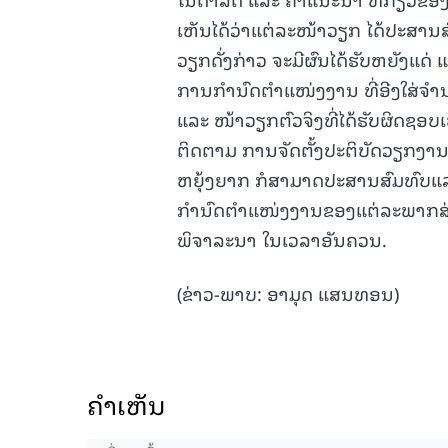
ເຫັນໄດ້ວ່າແຕ່ລະໜ້າວຽກ ໄດ້ປະສານ
ວຽກດັ່ງກ່າວ ຈະມີຜົນໄດ້ຮັບຫຍັງແດ
ການກຳນົດຕຳແໜ່ງງານ ທີ່ອີງໃສ່ຈຳນ
ແລະ ໜ້າວຽກຕົວຈິງທີ່ໄດ້ຮັບຜິດຊອບເປ
ຕິດຕາມ ການຈັດຕັ້ງປະຕິບັດວຽກງ
ຫຍຸ້ງຍາກ ກໍສາມາດປະສານສົມທົບແລກປ
ກໍານົດຕໍາແໜ່ງງານຂອງແຕ່ລະພາກສ່
ພິຈາລະນາ ໃນເວລາອັນຄວນ.
(ຂ່າວ-ພາບ: ອາມຸດ ແສນທອນ)
ຄໍາເຫັນ