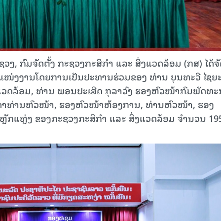
ງ, ກົມຈັດຕັ້ງ ກະຊວງກະສິກໍາ ແລະ ສິ່ງແວດລ້ອມ (ກສ) ໄດ້ຈ
ຳແໜ່ງງານໂດຍການເປັນປະທານຮ່ວມຂອງ ທ່ານ ບຸນທະວີ ໄຊຍ
່ງແວດລ້ອມ, ທ່ານ ພອນປະເສີດ ກຸລາວົງ ຮອງຫົວໜ້າກົມພັດທ
ັນດາທ່ານຫົວໜ້າ, ຮອງຫົວໜ້າຫ້ອງການ, ທ່ານຫົວໜ້າ, ຮອງ
ຫຼັກແຫຼ່ງ ຂອງກະຊວງກະສິກໍາ ແລະ ສິ່ງແວດລ້ອມ ຈຳນວນ 19