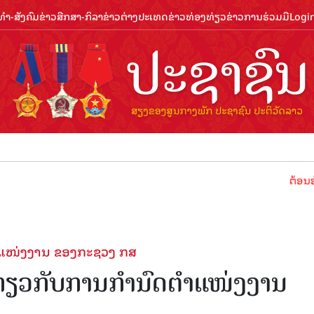
ຳ-ສັງຄົມ
ຂ່າວສືກສາ-ກິລາ
ຂ່າວຕ່າງປະເທດ
ຂ່າວທ່ອງທ່ຽວ
ຂ່າວການຮ່ວມມື
Logi
ຕ້ອນຮັບປີທ່ອງທ
ຕຳແໜ່ງງານ ຂອງກະຊວງ ກສ
 ກ່ຽວກັບການກຳນົດຕຳແໜ່ງງານ