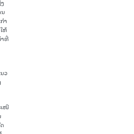
່ງ
ານ
ນກຳ
ໃຫ້
າທີ່
ແນວ
ງ
ະເໜີ
ນ
ົດ
້