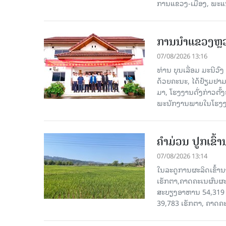
ການແຂວງ-ເມືອງ, ພະແນ
ການນຳແຂວງຫຼວງພ
07/08/2026 13:16
ທ່ານ ບຸນເລື່ອມ ມະນີວ
ດ້ວຍຄະນະ, ໄດ້ຢ້ຽມຢາມ-ເຮ
ມາ, ໂຮງ​ງານ​ດັ່ງ​ກ່າວ
ພະນັກງານພາຍໃນໂຮງງ
ຄໍາມ່ວນ ປູກເຂົ້
07/08/2026 13:14
ໃນລະດູການຜະລິດເຂົ້ານ
ເຮັກຕາ,ຄາດຄະເນຜົນຜະ
ສະບຽງອາຫານ 54,319 ເ
39,783 ເຮັກຕາ, ຄາດຄ