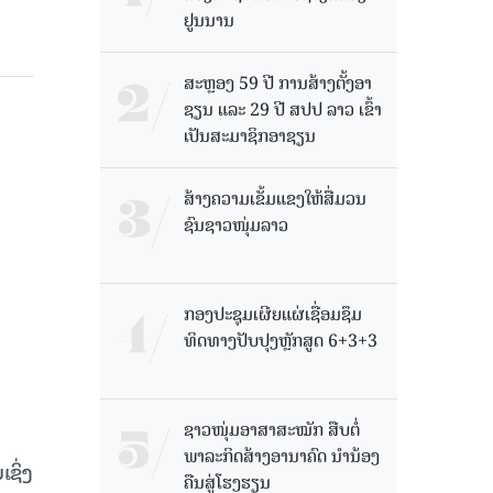
ຢູນນານ
ສະຫຼອງ 59 ປີ ການສ້າງຕັ້ງອາ
ຊຽນ ແລະ 29 ປີ ສປປ ລາວ ເຂົ້າ
ເປັນສະມາຊິກອາຊຽນ
ສ້າງຄວາມເຂັ້ມແຂງໃຫ້ສື່ມວນ
ຊົນຊາວໜຸ່ມລາວ
ກອງປະຊຸມເຜີຍແຜ່ເຊື່ອມຊຶມ
ທິດທາງປັບປຸງຫຼັກສູດ 6+3+3
ຊາວໜຸ່ມອາສາສະໝັກ ສືບຕໍ່
ພາລະກິດສ້າງອານາຄົດ ນໍານ້ອງ
ຊິ່ງ
ຄືນສູ່ໂຮງຮຽນ