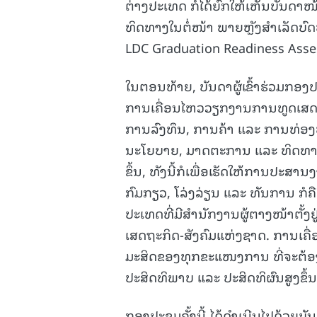
ຕ່າງປະເທດ ກໍໄດ້ຍົກໃຫ້ເຫັນບັນດ
ທິດທາງໃນຕໍ່ໜ້າ ພາຍຫຼັງສໍາເລັ
LDC Graduation Readiness Asse
ໃນຕອນທ້າຍ, ບັນດາຜູ້ເຂົ້າຮ່ວມກອງປ
ການເຄື່ອນໄຫວວຽກງານການທູດເສດຖະ
ການລົງທຶນ, ການຄ້າ ແລະ ການທ່ອງທ
ນະໂຍບາຍ, ມາດຕະການ ແລະ ທິດທາງໃນ
ຂຶ້ນ, ທັງນີ້ກໍເພື່ອເຮັດໃຫ້ການປ
ກົມກຽວ, ໂລ່ງລ່ຽນ ແລະ ທັນການ ກ
ປະເທດທີ່ມີສໍານັກງານຜູ້ຕາງໜ້າຕັ້
ເສດຖະກິດ-ສັງຄົມແຫ່ງຊາດ. ການເຄ
ມະສິດຂອງທຸກຂະແໜງການ ທີ່ຈະຕ້ອງໄດ້ເ
ປະສິດທິພາບ ແລະ ປະສິດທິຜົນສູງຂຶ້ນກ
ກອງປະຊຸມຄັ້ງນີ້ ໄດ້ດໍາເນີນໄປດ້ວຍ