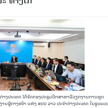
ແລະ ທາງໄກ
ານຕ່າງປະເທດ ໄດ້ຈັດກອງປະຊຸມປຶກສາຫາລືວຽກງານການທູດ
ງານຜູ້ຕາງໜ້າ ແຫ່ງ ສປປ ລາວ ປະຈໍາຕ່າງປະເທດ ໃນຮູບແບບເ