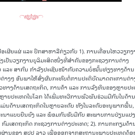
15.040(07-08-20
ເພື່ອເຜີຍແຜ່ ແລະ ປຶກສາຫາລືກ່ຽວກັບ 1). ການເຄື່ອນໄຫວວຽກ
ງເປັນວຽກງານບຸລິມະສິດໜຶ່ງທີ່ສໍາຄັນຂອງກະຊວງການຕ່າງ
ລະ ສາກົນ ກຳລັງປະເຊີນໜ້າກັບຄວາມບໍ່ໝັ້ນທ່ຽງທາງດ້ານ
ຍຕ່າງໆ ອັນພາໃຫ້ສົ່ງຜົນກະທົບຕໍ່ການປະຕິບັດມາດຕະການຕ່
ຕົວທາງດ້ານເສດຖະກິດ, ການຄ້າ ແລະ ການລົງທຶນຂອງຫຼາຍປ
 ຫຼາຍປະເທດໃນໂລກ ໄດ້ເພີ່ມທະວີການພົວພັນຮ່ວມມືກັນໃນດ້າ
ະແມ່ນດ້ານເສດຖະກິດໃນຫຼາຍລະດັບ ທັງໃນລະດັບອະນຸພາກພື້ນ,
ທະນາແບບຍືນຍົງ ແລະ ພ້ອມກັນຮັບມືກັບ ສະພາບການປ່ຽນແປ
ໂດຍ ກົມເສດຖະກິດ ກະຊວງການຕ່າງປະເທດ; 2). ການກະກຽມດ້າ
ມຜ່ານຂອງ ສປປ ລາວ ເພື່ອອອກຈາກສະຖານະພາບປະເທດດ້ອ