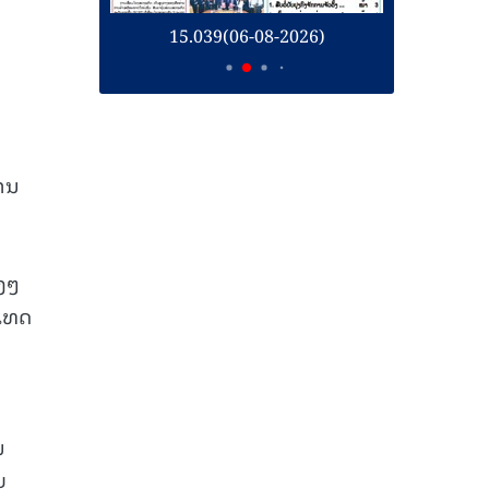
26)
15.039(06-08-2026)
1
ງານ
າງໆ
ະເທດ
ນ
ງ
ນ
ຍ