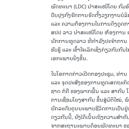
ພັດທະນາ (LDC) ນໍາສະເໜີໂດຍ ກົມອ
ປັບປຸງກົງຈັກການຈັດຕັ້ງວຽກງານບ
ແລະ ຄວາມຕ້ອງການໃນການດຶງດູດກ
ສປປ ລາວ ນໍາສະເໜີໂດຍ ຫ້ອງການ ຄະ
ນັກການທູດລາວ ທີ່ກໍາລັງປະຈໍາການ ຢ
ຮັບຮູ້ ແລະ ເຂົ້າໃຈເລິກເຊິ່ງກ່ຽວກ
ເອກະພາບຍິ່ງຂຶ້ນ.
ໃນໂອກາດກ່າວເປີດກອງປະຊຸມ, ທ່ານ
ແລະ ຈຸດປະສົງຂອງການທູດເສດຖະກິດ 
ຊາດ ກໍຄື ຂອງພາກພື້ນ ແລະ ສາກົນ 
ການເຊື່ອມໂຍງສາກົນ ຂຶ້ນສູ່ມິຕິໃໝ
ຍົກລະດັບຄຸນນະພາບຊີວິດການເປັນຢູ
ດຽວກັນນີ້, ຍັງໄດ້ເນັ້ນເຖິງຄວາ
ຈາກສະຖານະພາບດ້ອຍພັດທະນາ ຂອງ ສປ