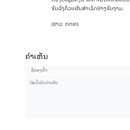
ຈົບລົງດ້ວຍຜົນສໍາເລັດຢ່າງຈົບງາມ.
(ຂ່າວ: ກຕທ)
ຄໍາເຫັນ