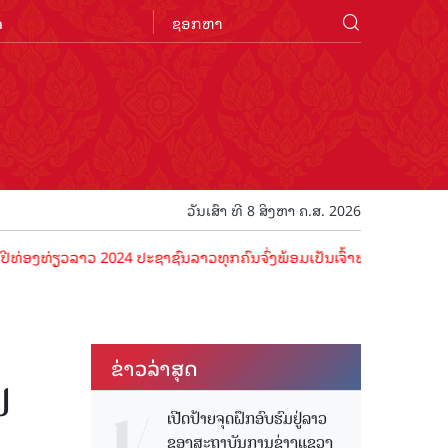
n
ວັນເສົາ ທີ 8 ສິງຫາ ຄ.ສ. 2026
່ຽວລາວ 2024 ປະຊາຊົນລາວທຸກຄົນຈົ່ງພ້ອມເປັນເຈົ້າພາບທີ່ດີ ຕ້ອນຮັບນັກທ່
ຂ່າວ​ລ່າ​ສຸດ
ປ
ເປີດປ້າຍຈຸດຝຶກອົບຮົມຢູ່ລາວ
ຂອງສະຖາບັນການຊ່າງແຂວງ