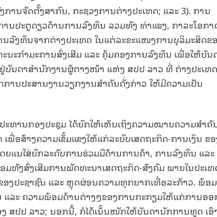
ົງການຈັດຕັ້ງສາກົນ, ກະຊວງການຕ່າງປະເທດ; ແລະ 3). ການ
ໍລິການປະຕູດຽວດ້ານການລົງທຶນ ລວມທັງ ທ່າແຮງ, ກາລະໂອກາ
ານລົງທຶນຈາກຕ່າງປະເທດ ໃນແຕ່ລະຂະແໜງການບຸລິມະສິດຂ
ນະກໍາມະການສົ່ງເສີມ ແລະ ຄຸ້ມຄອງການລົງທຶນ ເພື່ອໃຫ້ບັນ
ູ່ບັນດາສໍານັກງານຜູ້ຕາງໜ້າ ແຫ່ງ ສປປ ລາວ ທີ່ ຕ່າງປະເທດ 
ັບກົນໄກການປະສານງານວຽກງານສໍາຄັນດັ່ງກ່າວ ໃຫ້ມີຄວາມເປັນ
 ປະທານກອງປະຊຸມ ໄດ້ຍົກໃຫ້ເຫັນເຖິງຄວາມໝາຍຄວາມສໍາຄັ
ເພື່ອສ້າງຄວາມເຂັ້ມແຂງໃຫ້ແກ່ລະບົບເສດຖະກິດ-ການເງິນ ຂອ
ໂດຍແນໃສ່ຍົກລະດັບການຮ່ວມມືດ້ານການຄ້າ, ການລົງທຶນ ແລະ
່, ພ້ອມທັງສົ່ງເສີມການພັດທະນາເສດຖະກິດ-ສັງຄົມ ພາຍໃນປະເທ
່ຂອງປະຊາຊົນ ແລະ ຫຼຸດຜ່ອນຄວາມທຸກຍາກເທື່ອລະກ້າວ. ພ້ອມ
ມສຳຄັນ ແລະ ຄວາມພ້ອມດ້ານຕ່າງໆຂອງການກະກຽມໃຫ້ແກ່ການອອ
ປ ລາວ; ນອກນີ້, ກໍໄດ້ເນັ້ນໜັກໃຫ້ບັນດານັກການທູດ ເອົ