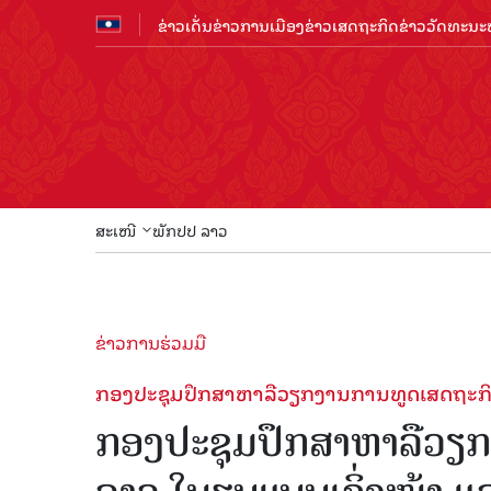
ຂ່າວເດັ່ນ
ຂ່າວການເມືອງ
ຂ່າວເສດຖະກິດ
ຂ່າວວັດທະນະທ
ສະເໜີ
ພັກປປ ລາວ
ຂ່າວການຮ່ວມມື
ກອງປະຊຸມປຶກສາຫາລືວຽກງານການທູດເສດຖະກິດ
ກອງປະຊຸມປຶກສາຫາລືວຽ