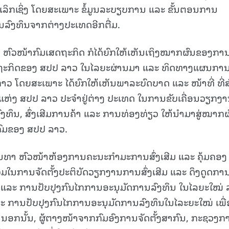
້ເລິກເຊິ່ງ ໂດຍສະເພາະ ຂໍ້ມູນລະບຽບການ ແລະ ຂັ້ນຕອນການ
ນລົງທຶນຈາກຕ່າງປະເທດອີກຕື່ມ.
ດ, ຫົວໜ້າກົມເສດຖະກິດ ກໍໄດ້ຍົກໃຫ້ເຫັນເຖິງໝາກຜົນຂອງກາ
ດຖະກິດຂອງ ສປປ ລາວ ໃນໄລຍະຜ່ານມາ ແລະ ທິດທາງແຜນກາ
່າວ ໂດຍສະເພາະ ໄດ້ຍົກໃຫ້ເຫັນພາລະບົດບາດ ແລະ ໜ້າທີ່ ທີ່ສ
ແຫ່ງ ສປປ ລາວ ປະຈໍາຢູ່ຕ່າງ ປະເທດ ໃນການຂັບເຄື່ອນວຽກງ
ງທຶນ, ສົ່ງເສີມການຄ້າ ແລະ ການທ່ອງທ່ຽວ ໃຫ້ນໍາມາສູ່ໝາກຜ
ງຄົມຂອງ ສປປ ລາວ.
ລິນທາ ຫົວໜ້າຫ້ອງການຄະນະກໍາມະການສົ່ງເສີມ ແລະ ຄຸ້ມຄອງ
ມໃນການຈັດຕັ້ງປະຕິບັດວຽກງານການສົ່ງເສີມ ແລະ ດຶງດູດກາ
ວ ແລະ ການປັບປຸງກົນໄກການອະນຸມັດການລົງທຶນ ໃນໄລຍະໃໝ່
ລະ ການປັບປຸງກົນໄກການອະນຸມັດການລົງທຶນໃນໄລະຍະໃໝ່ ເພື່
ອກນັ້ນ, ຜູ້ຕາງໜ້າຈາກກົມອົງການຈັດຕັ້ງສາກົນ, ກະຊວງກ