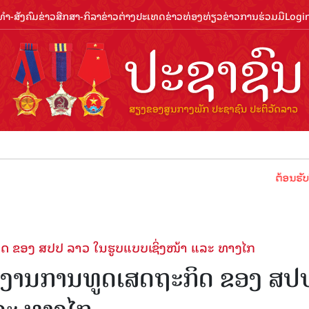
ຳ-ສັງຄົມ
ຂ່າວສືກສາ-ກິລາ
ຂ່າວຕ່າງປະເທດ
ຂ່າວທ່ອງທ່ຽວ
ຂ່າວການຮ່ວມມື
Logi
ຕ້ອນຮັບປີທ່ອງທ
 ຂອງ ສປປ ລາວ ໃນຮູບແບບເຊິ່ງໜ້າ ແລະ ທາງໄກ
ກງານການທູດເສດຖະກິດ ຂອງ ສປ