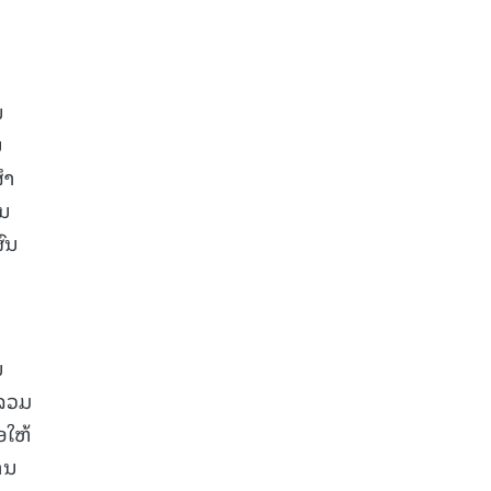
ນ
ນ
ໍາ
ານ
ົນ
ນ
 ລວມ
ອໃຫ້
ານ