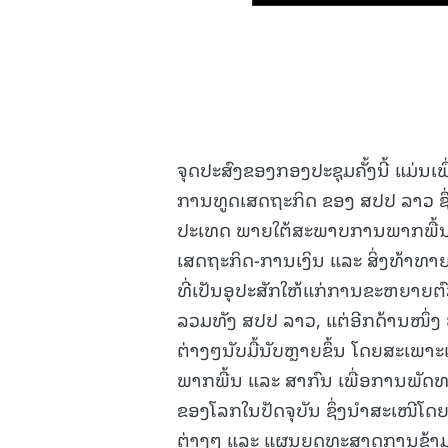
ຈຸດປະສົງຂອງກອງປະຊຸມຄັ້ງນີ້ ແມ່ນ
ການທູດເສດຖະກິດ ຂອງ ສປປ ລາວ ຊຶ່
ປະເທດ ພາຍໃຕ້ສະພາບການພາກພື້ນ ແ
ເສດຖະກິດ-ການເງິນ ແລະ ສິ່ງທ້າທາ
ທີ່ເປັນອຸປະສັກໃຫ້ແກ່ການຂະຫຍາຍ
ລວມທັງ ສປປ ລາວ, ແຕ່ອີກດ້ານໜຶ່ງ
ຕ່າງໆນັບມື້ນັບຫຼາຍຂຶ້ນ ໂດຍສະເພາ
ພາກພື້ນ ແລະ ສາກົນ ເພື່ອການພັດ
ຂອງໂລກໃນປັດຈຸບັນ ຊຶ່ງນໍາສະເໜີ
ຕ່າງໆ ແລະ ແຜນຍຸດທະສາດການຂ້າ