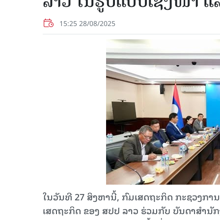
ລາວ ໃນຮູບແບບເຊິ່ງໜ້າ 
15:25 28/08/2025
ໃນວັນທີ 27 ສິງຫານີ້, ກົມເສດຖະກິດ ກະຊວງກ
ເສດຖະກິດ ຂອງ ສປປ ລາວ ຮ່ວມກັບ ບັນດາສໍານັກ