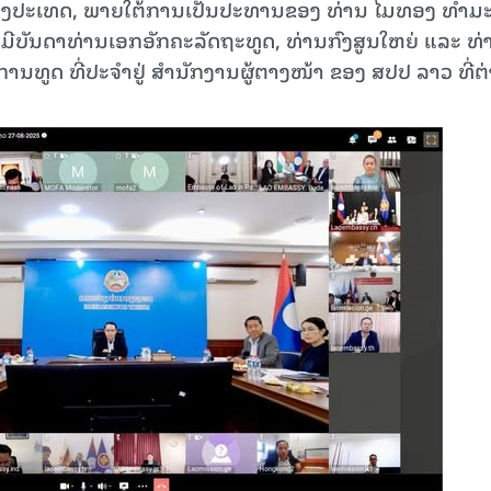
່າງປະເທດ, ພາຍໃຕ້ການເປັນປະທານຂອງ ທ່ານ ໄມທອງ ທໍາມະ
ີບັນດາທ່ານເອກອັກຄະລັດຖະທູດ, ທ່ານກົງສູນໃຫຍ່ ແລະ ທ່
ນທູດ ທີ່ປະຈຳຢູ່ ສຳນັກງານຜູ້ຕາງໜ້າ ຂອງ ສປປ ລາວ ທີ່ຕ