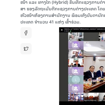
ໜ້າ ແລະ ທາງໄກ (Hybrid) ຂຶ້ນທີ່ກະຊວງການຕ
ສາ ຮອງລັດຖະມົນຕີກະຊວງການຕ່າງປະເທດ ໂດຍມ
ຫົວໜ້າຫ້ອງການສໍານັກງານ ພ້ອມທັງບັນດານັກກາ
ປະເທດ ຈໍານວນ 41 ແຫ່ງ ເຂົ້າຮ່ວມ.