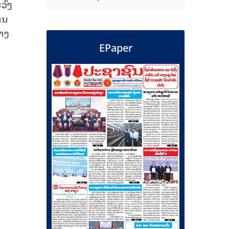
ວົງ
ານ
່າງ
EPaper