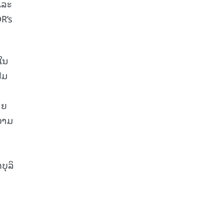
ແລະ
R’s
ນໃນ
ີມ
າຍ
ວາມ
ບຸລິ