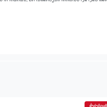
ສົ່ງຄໍາຄິດເຫ