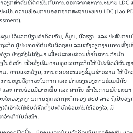
າໜ້າວຽກສໍາຄັນທີ່ຕິດພັນກັບການອອກຈາກສະຖານະພາບ LDC 
ດບົດປະເມີນຄວາມພ້ອມການອອກຈາກສະຖານະພາບ LDC (Lao PD
ssment).
ະຊຸມ ໄດ້ແລກປ່ຽນຄໍາຄິດເຫັນ, ຂໍ້ມູນ, ບົດຮຽນ ແລະ ປະສົບກາ
ກິດ ຢູ່ປະເທດທີ່ຕົນຮັບຜິດຊອບ ລວມທັງວຽກງານການສົ່ງເສ
່ຽວ ຢ່າງກົງໄປກົງມາ ເພື່ອປະກອບສ່ວນເຂົ້າໃນການກຳນົດ
ຕໍ່ໜ້າ ເພື່ອສົ່ງເສີມການທູດເສດຖະກິດໃຫ້ມີປະສິດທິຜົນຫຼ
ະສານງານ, ການແລກປ່ຽນ, ການຕອບສະໜອງຂໍ້ມູນຂ່າວສານ ໃຫ້ມີຄ
ໍຄື ການໝູນໃຊ້ກາລະໂອກາດ ແລະ ທ່າແຮງຂອງການຮ່ວມມືກັບ
ງຢູ່ ແລະ ການຮ່ວມມືພາກພື້ນ ແລະ ສາກົນ ເຂົ້າໃນການພັດທະນາ
ື່ອນໄຫວວຽກງານການທູດເສດຖະກິດຂອງ ສປປ ລາວ ຖືເປັນວຽກ
ອົາໃຈໃສ່ສືບຕໍ່ຈັດຕັ້ງປະຕິບັດຮ່ວມກັນໃຫ້ວ່ອງໄວ, ມີ
ວ່າເກົ່າໃນຕໍ່ໜ້າ.
ບັນຍາກາດຟົດຟື້ນ, ມີການແລກປ່ຽນຄໍາຄິດເຫັນຢ່າງສ້າງສັນ ແລະ