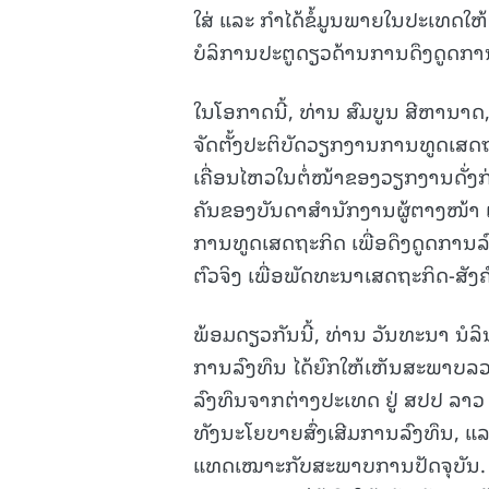
ໃສ່ ແລະ ກຳໄດ້ຂໍ້ມູນພາຍໃນປະເທດໃຫ
ບໍລິການປະຕູດຽວດ້ານການດຶງດູດກາ
ໃນໂອກາດນີ້, ທ່ານ ສົມບູນ ສີຫານາ
ຈັດຕັ້ງປະຕິບັດວຽກງານການທູດເສ
ເຄື່ອນໄຫວໃນຕໍ່ໜ້າຂອງວຽກງານດັ່ງກ
ຄັນຂອງບັນດາສໍານັກງານຜູ້ຕາງໜ້າ 
ການທູດເສດຖະກິດ ເພື່ອດຶງດູດການລົ
ຕົວຈິງ ເພື່ອພັດທະນາເສດຖະກິດ-ສັ
ພ້ອມດຽວກັນນີ້, ທ່ານ ວັນທະນາ ນໍ
ການລົງທຶນ ໄດ້ຍົກໃຫ້ເຫັນສະພາບລວ
ລົງທຶນຈາກຕ່າງປະເທດ ຢູ່ ສປປ ລາ
ທັງນະໂຍບາຍສົ່ງເສີມການລົງທຶນ, ແ
ແທດເໝາະກັບສະພາບການປັດຈຸບັນ. ນ