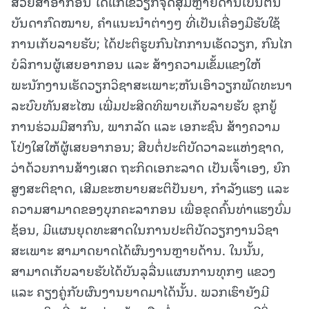
ສ່ວຍສາອາກອນ ໄດ້ແກ້ໄຂວຽກຈຸດສຸມຫຼາຍດ້ານເປັນຕົ້ນ
ບັນດາກົດໝາຍ, ຄໍາແນະນໍາຕ່າງໆ ທີ່ເປັນເຄື່ອງມືຮັບໃຊ້
ການເກັບລາຍຮັບ; ໄດ້ປະຕິຮູບກົນໄກການເຮັດວຽກ, ກົນໄກ
ບໍລິການຜູ້ເສຍອາກອນ ແລະ ສ້າງຄວາມເຂັ້ມແຂງໃຫ້
ພະນັກງານເຮັດວຽກວິຊາສະເພາະ;ຫັນເອົາວຽກພັດທະນາ
ລະບົບທັນສະໄໝ ເພີ່ມປະສິດທິພາບເກັບລາຍຮັບ ຊຸກຍູ້
ການຮ່ວມມືສາກົນ, ພາກລັດ ແລະ ເອກະຊົນ ສ້າງຄວາມ
ໂປ່ງໃສໃຫ້ຜູ້ເສຍອາກອນ; ສືບຕໍ່ປະຕິບັດວາລະແຫ່ງຊາດ,
ວ່າດ້ວຍການສ້າງເສດ ຖະກິດເອກະລາດ ເປັນເຈົ້າເອງ, ຍົກ
ສູງສະຕິຊາດ, ເສີມຂະຫຍາຍສະຕິປັນຍາ, ກໍາລັງແຮງ ແລະ
ຄວາມສາມາດຂອງບຸກຄະລາກອນ ເພື່ອຂຸດຄົ້ນທ່າແຮງບົ່ມ
ຊ້ອນ, ມີແຜນຍຸດທະສາດໃນການປະຕິບັດວຽກງານວິຊາ
ສະເພາະ ສາມາດຍາດໄດ້ຜົນງານຫຼາຍດ້ານ. ໃນນັ້ນ,
ສາມາດເກັບລາຍຮັບໄດ້ບັນລຸລື່ນແຜນການທຸກໆ ແຂວງ
ແລະ ຄຽງຄູ່ກັບຜົນງານຍາດມາໄດ້ນັ້ນ. ພວກເຮົາຍັງມີ