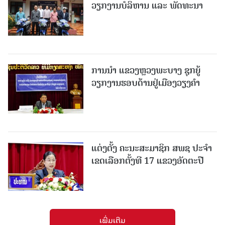
ວຽກງານບໍລິຫານ ແລະ ພັດທະນາ
ການນຳ ແຂວງຫຼວງພະບາງ ຊຸກຍູ້
ວຽກງານຮອບດ້ານຢູ່ເມືອງວຽງຄໍາ
ແຕ່ງຕັ້ງ ຄະນະສະມາຊິກ ສພຊ ປະຈຳ
ເຂດເລືອກຕັ້ງທີ 17 ແຂວງອັດຕະປື
ເພີ່ມເຕີມ