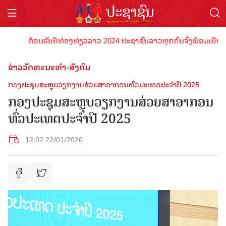
ຕ້ອນຮັບປີທ່ອງທ່ຽວລາວ 2024 ປະຊາຊົນລາວທຸກຄົນຈົ່ງພ້ອມເປັນເຈົ້າພາບ
ຂ່າວວັດທະນະທຳ-ສັງຄົມ
ກອງປະຊຸມສະຫຼຸບວຽກງານສ່ວຍສາອາກອນທົ່ວປະເທດປະຈໍາປີ 2025
ກອງປະຊຸມສະຫຼຸບວຽກງານສ່ວຍສາອາກອນ
ທົ່ວປະເທດປະຈໍາປີ 2025
12:02 22/01/2026