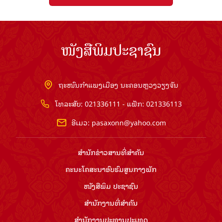
ໜັງສືພິມປະຊາຊົນ
ຖະໜົນກຳແພງເມືອງ ນະຄອນຫຼວງວຽງຈັນ
ໂທລະສັບ: 021336111 - ແຟັກ: 021336113
ອີເມວ:
pasaxonn@yahoo.com
ສຳ​ນັກ​ຂ່າວ​ສານ​ທີ່​ສຳ​ຄັນ​
ຄະນະໂຄສະນາອົບຮົມ​ສູນ​ກາງ​ພັກ
ໜັງສືພິມ ປະ​ຊາ​ຊົນ
ສຳ​ນັກ​ງານ​ທີ່​ສຳ​ຄັນ
ສຳ​ນັກ​ງານ​ປະ​ທານ​ປະ​ເທດ