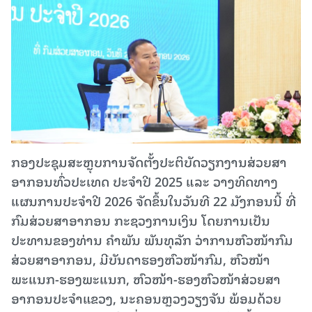
ກອງປະຊຸມສະຫຼຸບການຈັດຕັ້ງປະຕິບັດວຽກງານສ່ວຍສາ
ອາກອນທົ່ວປະເທດ ປະຈໍາປີ 2025 ແລະ ວາງທິດທາງ
ແຜນການປະຈໍາປີ 2026 ຈັດຂຶ້ນໃນວັນທີ 22 ມັງກອນນີ້ ທີ່
ກົມສ່ວຍສາອາກອນ ກະຊວງການເງິນ ໂດຍການເປັນ
ປະທານຂອງທ່ານ ຄຳພັນ ພັນທຸລັກ ວ່າການຫົວໜ້າກົມ
ສ່ວຍສາອາກອນ, ມີບັນດາຮອງຫົວໜ້າກົມ, ຫົວໜ້າ
ພະແນກ-ຮອງພະແນກ, ຫົວໜ້າ-ຮອງຫົວໜ້າສ່ວຍສາ
ອາກອນປະຈຳແຂວງ, ນະຄອນຫຼວງວຽງຈັນ ພ້ອມດ້ວຍ