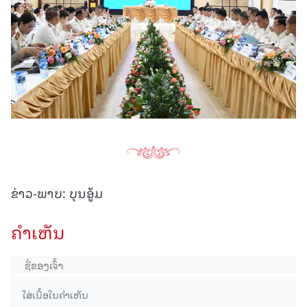
ຂ່າວ-ພາບ: ບຸນອູ້ມ
ຄໍາເຫັນ