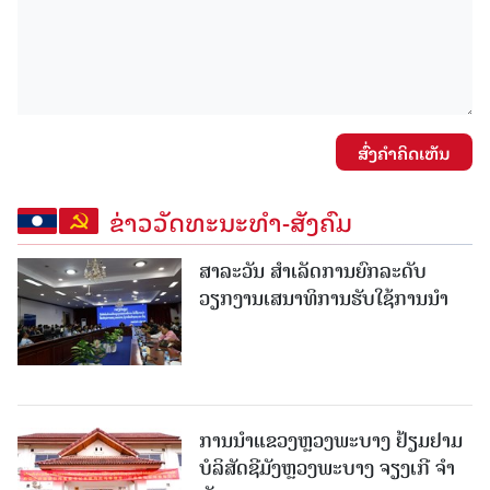
ສົ່ງຄໍາຄິດເຫັນ
ຂ່າວວັດທະນະທຳ-ສັງຄົມ
ສາລະວັນ ສໍາເລັດການຍົກລະດັບ
ວຽກງານເສນາທິການຮັບໃຊ້ການນໍາ
ການນຳແຂວງຫຼວງພະບາງ ຢ້ຽມ​ຢາມ
ບໍ​ລິ​ສັດຊີມັງຫຼວງພະບາງ ຈຽງເກີ ຈໍາ