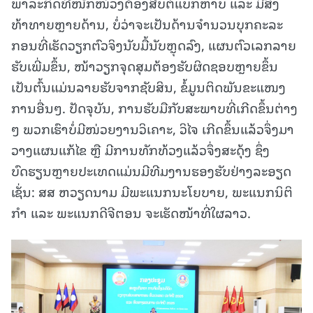
ພາລະກິດທີ່ໜັກໜ່ວງຕ້ອງສືບຕໍ່ແບກຫາບ ແລະ ມີສິ່ງ
ທ້າທາຍຫຼາຍດ້ານ, ບໍ່ວ່າຈະເປັນດ້ານຈໍານວນບຸກຄະລະ
ກອນທີ່ເຮັດວຽກຕົວຈິງນັບມື້ນັບຫຼຸດລົງ, ແຜນຕົວເລກລາຍ
ຮັບເພີ່ມຂຶ້ນ, ໜ້າວຽກຈຸດສຸມຕ້ອງຮັບຜິດຊອບຫຼາຍຂຶ້ນ
ເປັນຕົ້ນແມ່ນລາຍຮັບຈາກຊັບສິນ, ຂໍ້ມູນຕິດພັນຂະແໜງ
ການອື່ນໆ. ປັດຈຸບັນ, ການຮັບມືກັບສະພາບທີ່ເກີດຂຶ້ນຕ່າງ
ໆ ພວກເຮົາບໍ່ມີໜ່ວຍງານວິເຄາະ, ວິໄຈ ເກີດຂຶ້ນແລ້ວຈຶ່ງມາ
ວາງແຜນແກ້ໄຂ ຫຼື ມີການທັກທ້ວງແລ້ວຈຶ່ງສະດຸ້ງ ຊຶ່ງ
ບົດຮຽນຫຼາຍປະເທດແມ່ນມີທີມງານຮອງຮັບຢ່າງລະອຽດ
ເຊັ່ນ: ສສ ຫວຽດນາມ ມີພະແນກນະໂຍບາຍ, ພະແນກນິຕິ
ກໍາ ແລະ ພະແນກດີຈີຕອນ ຈະເຮັດໜ້າທີ່ໃຜລາວ.