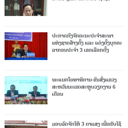
ປະກາດກົງຈັກຄະນະປະຈໍາສະພາ
ແຫ່ງຊາດສ້າງຕັ້ງ ແລະ ແຕ່ງຕັ້ງບຸກຄະ
ລາກອນປະຈໍາ 3 ເຂດເລືອກຕັ້ງ
ພະແນກໂຍທາທິການ-ຂົນສົ່ງແຂວງ
ສະຫວັນນະເຂດສະຫຼຸບວຽກງານ 6
ເດືອນ
ມອບລົດຈັກໃຫ້ 3 ຕາແສງ ເພື່ອຮັບໃຊ້