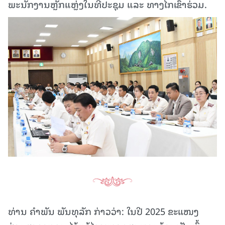
ພະນັກງານຫຼັກແຫຼ່ງໃນທີ່ປະຊຸມ ແລະ ທາງໄກເຂົ້າຮ່ວມ.
ທ່ານ ຄຳພັນ ພັນທຸລັກ ກ່າວວ່າ: ໃນປີ 2025 ຂະແໜງ