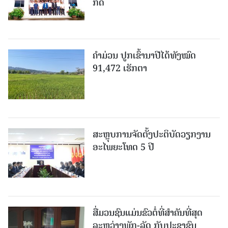
ກັດ
ຄໍາມ່ວນ ປູກເຂົ້ານາປີໄດ້ທັງໝົດ
91,472 ເຮັກຕາ
ສະຫຼຸບການຈັດຕັ້ງປະຕິບັດວຽກງານ
ອະໄພຍະໂທດ 5 ປີ
ສື່ມວນຊົນແມ່ນຂົວຕໍ່ທີ່ສໍາຄັນທີ່ສຸດ
ລະຫວ່າງພັກ-ລັດ ກັບປະຊາຊົນ