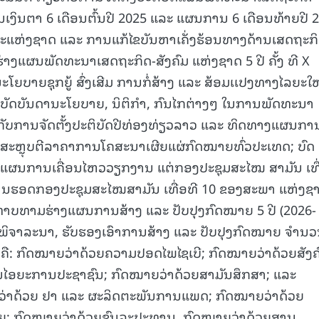
ເງິນຕາ 6 ເດືອນຕົ້ນປີ 2025 ແລະ ແຜນການ 6 ເດືອນທ້າຍປີ 
າລະແຫ່ງຊາດ ແລະ ການແກ້ໄຂບັນຫາເຄັ່ງຮ້ອນທາງດ້ານເສດຖະກິ
ງແຜນພັດທະນາເສດຖະກິດ-ສັງຄົມ ແຫ່ງຊາດ 5 ປີ ຄັ້ງ ທີ X
ໂຍບາຍຊຸກຍູ້ ສົ່ງເສີມ ການກໍ່ສ້າງ ແລະ ສ້ອມເເປງທາງໄລຍະໃໝ
ິບັດບັນດານະໂຍບາຍ, ນິຕິກໍາ, ກົນໄກຕ່າງໆ ໃນການພັດທະນາ
ກັບການຈັດຕັ້ງປະຕິບັດປີທ່ອງທ່ຽວລາວ ແລະ ທິດທາງແຜນກາ
ນສະຫຼຸບຕີລາຄາການໂຄສະນາເຜີຍແຜ່ກົດໝາຍທົ່ວປະເທດ; ບົດ
ັດແຜນການເຄື່ອນໄຫວວຽກງານ ແຕ່ກອງປະຊຸມສະໄໝ ສາມັນ ເທື
ການຮອດກອງປະຊຸມສະໄໝສາມັນ ເທື່ອທີ 10 ຂອງສະພາ ແຫ່ງຊ
ນທາບທາມຮ່າງແຜນການສ້າງ ແລະ ປັບປຸງກົດໝາຍ 5 ປີ (2026-
ພິຈາລະນາ, ຮັບຮອງເອົາການສ້າງ ແລະ ປັບປຸງກົດໝາຍ ຈໍານ
ບຄື: ກົດໝາຍວ່າດ້ວຍຄວາມປອດໄພໄຊເບີ; ກົດໝາຍວ່າດ້ວຍສັງຄ
ນໄອຍະການປະຊາຊົນ; ກົດໝາຍວ່າດ້ວຍສາມັນສຶກສາ; ແລະ
ຍວ່າດ້ວຍ ຢາ ແລະ ຜະລິດຕະພັນການແພດ; ກົດໝາຍວ່າດ້ວຍ
າຍ; ກົດໝາຍວ່າດ້ວຍຊົນລະປະທານ, ກົດໝາຍວ່າດ້ວຍສານ