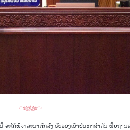
ນີ້ ຈະໄດ້ພິຈາລະນາຕົກລົງ ຮັບຮອງເອົາບັນຫາສໍາຄັນ ພື້ນຖານ