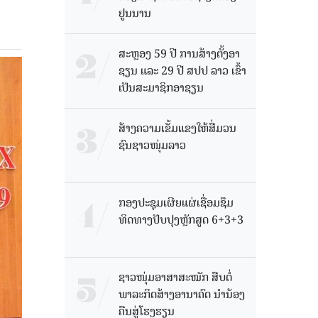
ຢູນນານ
ສະຫຼອງ 59 ປີ ການສ້າງຕັ້ງອາ
ຊຽນ ແລະ 29 ປີ ສປປ ລາວ ເຂົ້າ
ເປັນສະມາຊິກອາຊຽນ
ສ້າງຄວາມເຂັ້ມແຂງໃຫ້ສື່ມວນ
ຊົນຊາວໜຸ່ມລາວ
ກອງປະຊຸມເຜີຍແຜ່ເຊື່ອມຊຶມ
ທິດທາງປັບປຸງຫຼັກສູດ 6+3+3
ຊາວໜຸ່ມອາສາສະໝັກ ສືບຕໍ່
ພາລະກິດສ້າງອານາຄົດ ນໍານ້ອງ
ຄືນສູ່ໂຮງຮຽນ