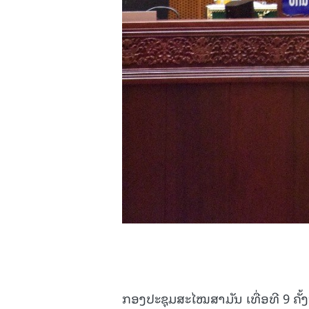
ກອງປະຊຸມສະໄໝສາມັນ ເທື່ອທີ 9 ຄັ້ງ