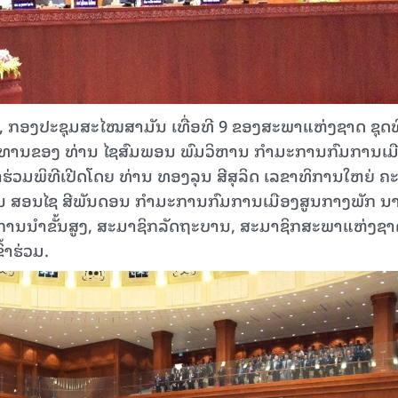
ຊາດ, ກອງປະຊຸມສະໄໝສາມັນ ເທື່ອທີ 9 ຂອງສະພາແຫ່ງຊາດ ຊຸດທ
ນປະທານຂອງ ທ່ານ ໄຊສົມພອນ ພົມວິຫານ ກຳມະການກົມການເມ
່ວມພິທີເປີດໂດຍ ທ່ານ ທອງລຸນ ສີສຸລິດ ເລຂາທິການໃຫຍ່ ຄ
ານ ສອນໄຊ ສີພັນດອນ ກຳມະການກົມການເມືອງສູນກາງພັກ ນາ
ີດການນໍາຂັ້ນສູງ, ສະມາຊິກລັດຖະບານ, ສະມາຊິກສະພາແຫ່ງຊ
້າຮ່ວມ.