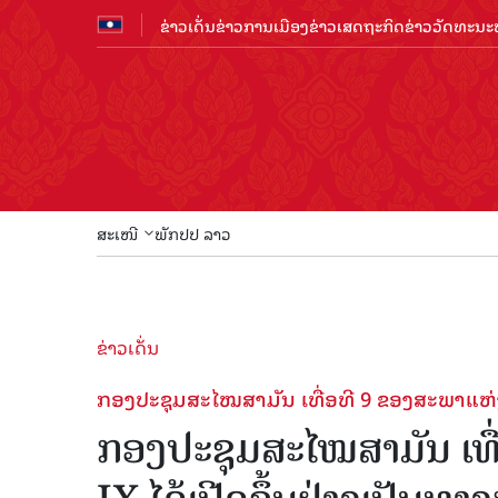
ຂ່າວເດັ່ນ
ຂ່າວການເມືອງ
ຂ່າວເສດຖະກິດ
ຂ່າວວັດທະນະທ
ສະເໜີ
ພັກປປ ລາວ
ຂ່າວເດັ່ນ
ກອງປະຊຸມສະໄໝສາມັນ ເທື່ອທີ 9 ຂອງສະພາແຫ່ງຊ
ກອງປະຊຸມສະໄໝສາມັນ ເທື