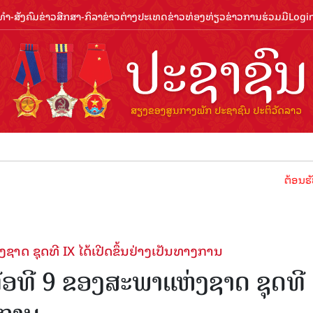
ຳ-ສັງຄົມ
ຂ່າວສືກສາ-ກິລາ
ຂ່າວຕ່າງປະເທດ
ຂ່າວທ່ອງທ່ຽວ
ຂ່າວການຮ່ວມມື
Logi
ຕ້ອນຮັບປີທ່ອງທ່ຽວ
າດ ຊຸດທີ IX ໄດ້ເປີດຂຶ້ນຢ່າງເປັນທາງການ
່ອທີ 9 ຂອງສະພາແຫ່ງຊາດ ຊຸດທີ