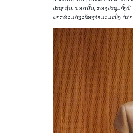
ປະຊາຊົນ. ນອກນັ້ນ, ກອງປະຊຸມຄັ້ງນ
ພາກສ່ວນກ່ຽວຂ້ອງຈໍານວນໜຶ່ງ ຕໍ່