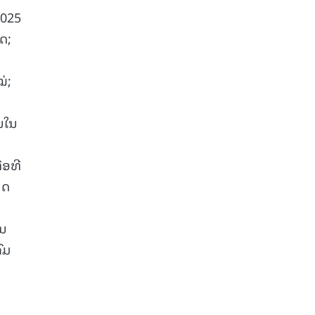
2025
ດ;
່;
ນໃນ
່ອທີ
າດ
ວນ
ົມ