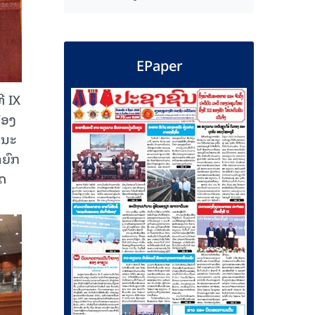
EPaper
ີ IX
ືອງ
ະນະ
ຍົກ
າດ