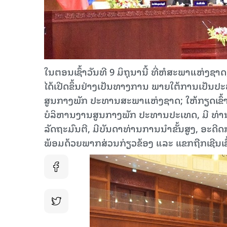
ໃນຕອນເຊົ້າວັນທີ 9 ມິຖຸນານີ້ ທີ່ຫໍສະພາແຫ່ງ
ໄດ້ເປີດຂຶ້ນຢ່າງເປັນທາງການ ພາຍໃຕ້ການເປັ
ສູນກາງພັກ ປະທານສະພາແຫ່ງຊາດ; ໃຫ້ກຽດເຂົ້າຮ
ບໍລິຫານງານສູນກາງພັກ ປະທານປະເທດ, ມີ ທ່
ລັດຖະມົນຕີ, ມີບັນດາທ່ານການນໍາຂັ້ນສູງ, ອະດ
ພ້ອມດ້ວຍພາກສ່ວນກ່ຽວຂ້ອງ ແລະ ແຂກຖືກເຊີນເຂົ