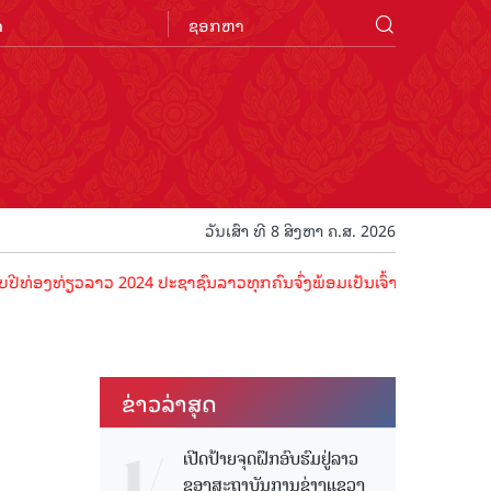
n
ວັນເສົາ ທີ 8 ສິງຫາ ຄ.ສ. 2026
ລາວ 2024 ປະຊາຊົນລາວທຸກຄົນຈົ່ງພ້ອມເປັນເຈົ້າພາບທີ່ດີ ຕ້ອນຮັບນັກທ່ອງທ
ຂ່າວ​ລ່າ​ສຸດ
ເປີດປ້າຍຈຸດຝຶກອົບຮົມຢູ່ລາວ
ຂອງສະຖາບັນການຊ່າງແຂວງ