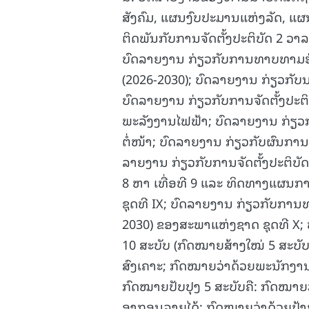
ສັງຄົມ, ແຜນງົບປະມານແຫ່ງລັດ, ແຜນ
ຕິດພັນກັບການຈັດຕັ້ງປະຕິບັດ 2 ວ
ບົດລາຍງານ ກ່ຽວກັບການທາບທາມຮ່າ
(2026-2030); ບົດລາຍງານ ກ່ຽວກັບນະ
ບົດລາຍງານ ກ່ຽວກັບການຈັດຕັ້ງປະຕ
ພະລັງງານໄຟຟ້າ; ບົດລາຍງານ ກ່ຽວ
ຕໍ່ໜ້າ; ບົດລາຍງານ ກ່ຽວກັບຜົນກາ
ລາຍງານ ກ່ຽວກັບການຈັດຕັ້ງປະຕິບ
8 ຫາ ເທື່ອທີ 9 ແລະ ທິດທາງແຜນ
ຊຸດທີ IX; ບົດລາຍງານ ກ່ຽວກັບກາ
2030) ຂອງສະພາແຫ່ງຊາດ ຊຸດທີ X; 
10 ສະບັບ (ກົດໝາຍສ້າງໃໝ່ 5 ສະບັ
ສົງເຄາະ; ກົດໝາຍວ່າດ້ວຍພະນັກງາ
ກົດໝາຍປັບປຸງ 5 ສະບັບຄື: ກົດໝາ
ອາກອນລາຍໄດ້; ກົດໝາຍວ່າດ້ວຍປ້