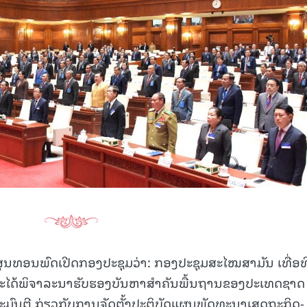
15.040(07-08-20
ສູນທອນພົດເປີດກອງປະຊຸມວ່າ: ກອງປະຊຸມສະໄໝສາມັນ ເທື່ອທ
 ຈະໄດ້ພິຈາລະນາຮັບຮອງບັນຫາສໍາຄັນພື້ນຖານຂອງປະເທດຊາດ ດ
ະມົນຕີ ກ່ຽວກັບການຈັດຕັ້ງປະຕິບັດແຜນພັດທະນາເສດຖະກິດ-