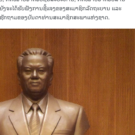
ີ້ ຍັງຈະໄດ້ຮັບຟັງການຊີ້ແຈງຂອງສະມາຊິກລັດຖະບານ ແລະ
ຄໍາຊັກຖາມຂອງບັນດາທ່ານສະມາຊິກສະພາແຫ່ງຊາດ.