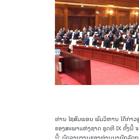
ທ່ານ ໄຊສົມພອນ ພົມວິຫານ ໄດ້ກ່າວ
ຂອງສະພາແຫ່ງຊາດ ຊຸດທີ IX ຄັ້ງນີ້
ນີ້: ບົດລາຍງານຂອງທ່ານນາຍົກລັດຖ