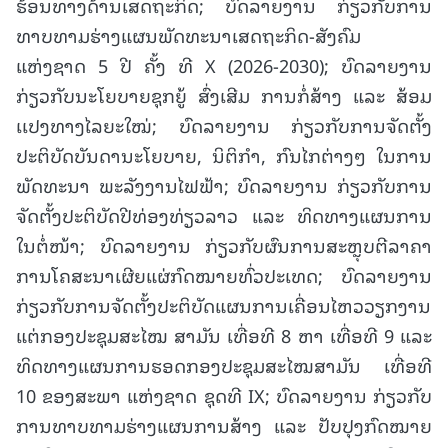
ຮ້ອນທາງດ້ານເສດຖະກິດ; ບົດລາຍງານ ກ່ຽວກັບການ
ທາບທາມຮ່າງແຜນພັດທະນາເສດຖະກິດ-ສັງຄົມ
ແຫ່ງຊາດ 5 ປີ ຄັ້ງ ທີ X (2026-2030); ບົດລາຍງານ
ກ່ຽວກັບນະໂຍບາຍຊຸກຍູ້ ສົ່ງເສີມ ການກໍ່ສ້າງ ແລະ ສ້ອມ
ເເປງທາງໄລຍະໃໝ່; ບົດລາຍງານ ກ່ຽວກັບການຈັດຕັ້ງ
ປະຕິບັດບັນດານະໂຍບາຍ, ນິຕິກໍາ, ກົນໄກຕ່າງໆ ໃນການ
ພັດທະນາ ພະລັງງານໄຟຟ້າ; ບົດລາຍງານ ກ່ຽວກັບການ
ຈັດຕັ້ງປະຕິບັດປີທ່ອງທ່ຽວລາວ ແລະ ທິດທາງແຜນການ
ໃນຕໍ່ໜ້າ; ບົດລາຍງານ ກ່ຽວກັບຜົນການສະຫຼຸບຕີລາຄາ
ການໂຄສະນາເຜີຍແຜ່ກົດໝາຍທົ່ວປະເທດ; ບົດລາຍງານ
ກ່ຽວກັບການຈັດຕັ້ງປະຕິບັດແຜນການເຄື່ອນໄຫວວຽກງານ
ແຕ່ກອງປະຊຸມສະໄໝ ສາມັນ ເທື່ອທີ 8 ຫາ ເທື່ອທີ 9 ແລະ
ທິດທາງແຜນການຮອດກອງປະຊຸມສະໄໝສາມັນ ເທື່ອທີ
10 ຂອງສະພາ ແຫ່ງຊາດ ຊຸດທີ IX; ບົດລາຍງານ ກ່ຽວກັບ
ການທາບທາມຮ່າງແຜນການສ້າງ ແລະ ປັບປຸງກົດໝາຍ