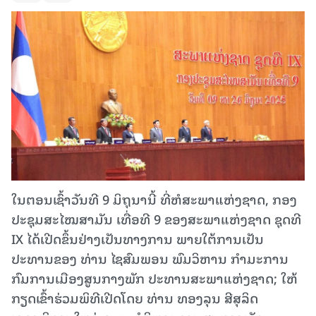
ໃນຕອນເຊົ້າວັນທີ 9 ມິຖຸນານີ້ ທີ່ຫໍສະພາແຫ່ງຊາດ, ກອງ
ປະຊຸມສະໄໝສາມັນ ເທື່ອທີ 9 ຂອງສະພາແຫ່ງຊາດ ຊຸດທີ
IX ໄດ້ເປີດຂຶ້ນຢ່າງເປັນທາງການ ພາຍໃຕ້ການເປັນ
ປະທານຂອງ ທ່ານ ໄຊສົມພອນ ພົມວິຫານ ກຳມະການ
ກົມການເມືອງສູນກາງພັກ ປະທານສະພາແຫ່ງຊາດ; ໃຫ້
ກຽດເຂົ້າຮ່ວມພິທີເປີດໂດຍ ທ່ານ ທອງລຸນ ສີສຸລິດ