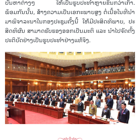
ບັນຫາຕ່າງໆ ໃຫ້ເປັນຮູບປະທໍາຫຼາຍຂຶ້ນກວ່າເກົ່າ.
ພ້ອມກັນນັ້ນ, ສ້າງຄວາມເປັນເອກະພາບສູງ ຕໍ່ເນື້ອໃນທີ່ນໍາ
ມາພິຈາລະນາໃນກອງປະຊຸມຄັ້ງນີ້ ໃຫ້ມີປະສິດທິພາບ, ປະ
ສິດທິຜົນ ສາມາດຮັບຮອງອອກເປັນມະຕິ ແລະ ນໍາໄປຈັດຕັ້ງ
ປະຕິບັດຢ່າງເປັນຮູບປະທໍາຢ່າງແທ້ຈິງ.