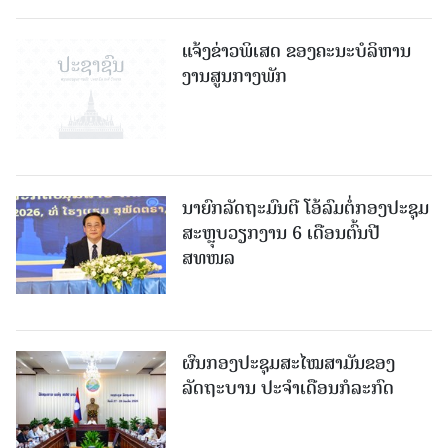
ແຈ້ງຂ່າວພິເສດ ຂອງຄະນະບໍລິຫານ
ງານສູນກາງພັກ
ນາຍົກລັດຖະມົນຕີ ໂອ້ລົມຕໍ່ກອງປະຊຸມ
ສະຫຼຸບວຽກງານ 6 ເດືອນຕົ້ນປີ
ສທໜລ
ຜົນກອງປະຊຸມສະໄໝສາມັນຂອງ
ລັດຖະບານ ປະຈຳເດືອນກໍລະກົດ