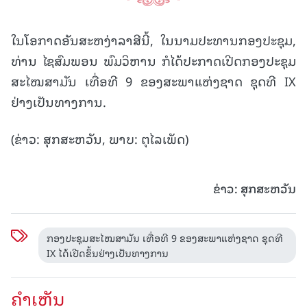
ໃນໂອກາດອັນສະຫງ່າລາສີນີ້, ໃນນາມປະທານກອງປະຊຸມ,
ທ່ານ ໄຊສົມພອນ ພົມວິຫານ ກໍໄດ້ປະກາດເປີດກອງປະຊຸມ
ສະໄໝສາມັນ ເທື່ອທີ 9 ຂອງສະພາແຫ່ງຊາດ ຊຸດທີ IX
ຢ່າງເປັນທາງການ.
(ຂ່າວ: ສຸກສະຫວັນ, ພາບ: ຕຸໄລເພັດ)
ຂ່າວ: ສຸກສະຫວັນ
ກອງປະຊຸມສະໄໝສາມັນ ເທື່ອທີ 9 ຂອງສະພາແຫ່ງຊາດ ຊຸດທີ
IX ໄດ້ເປີດຂຶ້ນຢ່າງເປັນທາງການ
ຄໍາເຫັນ