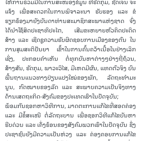
ໃຫ້ການຮ່ວມມືໃນການສະໜອງຂໍ້ມູນ ທີ່ຮັດກຸມ, ຊັດເຈນ ຈະ
ແຈ້ງ ເພື່ອສະດວກໃນການພິຈາລະນາ ຮັບຮອງ ແລະ ຂໍ
ຮຽກຮ້ອງມາຍັງບັນດາທ່ານສະມາຊິກສະພາແຫ່ງຊາດ ຈົ່ງ
ໄດ້ນໍາໃຊ້ສິດປະຊາທິປະໄຕ, ເສີມຂະຫຍາຍຫົວຄິດປະດິດ
ສ້າງ ແລະ ເຊີດຊູຄວາມຮັບຜິດຊອບການເມືອງຂອງຕົນ ໃນ
ການສຸມສະຕິປັນຍາ ເຂົ້າໃນການຄົ້ນຄວ້າເນື້ອໃນຢ່າງເລິກ
ເຊິ່ງ, ປະກອບຄໍາເຫັນ ຕໍ່ທຸກບັນຫາຕ່າງໆຢ່າງຖີ່ຖ້ວນ,
ສ້າງສັນ, ຮັດກຸມ, ພາວະວິໄສ, ມີເຫດມີຜົນ, ແທດຕົວຈິງ ບົນ
ພື້ນຖານແນວທາງປ່ຽນແປງໃໝ່ຂອງພັກ, ລັດຖະທໍາມະ
ນູນ, ກົດໝາຍຂອງລັດ ແລະ ສະພາບຄວາມເປັນຈິງທາງ
ດ້ານເສດຖະກິດ-ສັງຄົມຂອງປະເທດເຮົາໃນປັດຈຸບັນ;
ພ້ອມກັນຊອກຫາວິທີການ, ມາດຕະການແກ້ໄຂທີ່ສອດຄ່ອງ
ແລະ ມີຂໍ້ສະເໜີ ຕໍ່ລັດຖະບານ ເພື່ອຊອກວິທີແກ້ໄຂບັນຫາ
ຮີບດ່ວນ ແລະ ເຄັ່ງຮ້ອນຂອງສັງຄົມພວກເຮົາໃນປັດຈຸບັນ ຊຶ່ງ
ປະຊາຊົນຍັງມີຄວາມເປັນຫ່ວງ ແລະ ຄ່ອງຄອຍການແກ້ໄຂ