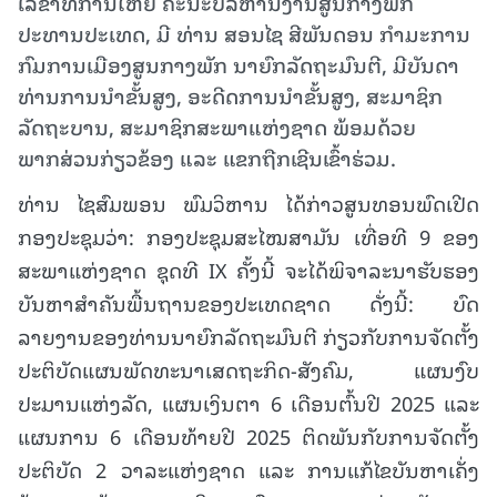
ເລຂາທິການໃຫຍ່ ຄະນະບໍລິຫານງານສູນກາງພັກ
ປະທານປະເທດ, ມີ ທ່ານ ສອນໄຊ ສີພັນດອນ ກຳມະການ
ກົມການເມືອງສູນກາງພັກ ນາຍົກລັດຖະມົນຕີ, ມີບັນດາ
ທ່ານການນໍາຂັ້ນສູງ, ອະດີດການນໍາຂັ້ນສູງ, ສະມາຊິກ
ລັດຖະບານ, ສະມາຊິກສະພາແຫ່ງຊາດ ພ້ອມດ້ວຍ
ພາກສ່ວນກ່ຽວຂ້ອງ ແລະ ແຂກຖືກເຊີນເຂົ້າຮ່ວມ.
ທ່ານ ໄຊສົມພອນ ພົມວິຫານ ໄດ້ກ່າວສູນທອນພົດເປີດ
ກອງປະຊຸມວ່າ: ກອງປະຊຸມສະໄໝສາມັນ ເທື່ອທີ 9 ຂອງ
ສະພາແຫ່ງຊາດ ຊຸດທີ IX ຄັ້ງນີ້ ຈະໄດ້ພິຈາລະນາຮັບຮອງ
ບັນຫາສໍາຄັນພື້ນຖານຂອງປະເທດຊາດ ດັ່ງນີ້: ບົດ
ລາຍງານຂອງທ່ານນາຍົກລັດຖະມົນຕີ ກ່ຽວກັບການຈັດຕັ້ງ
ປະຕິບັດແຜນພັດທະນາເສດຖະກິດ-ສັງຄົມ, ແຜນງົບ
ປະມານແຫ່ງລັດ, ແຜນເງິນຕາ 6 ເດືອນຕົ້ນປີ 2025 ແລະ
ແຜນການ 6 ເດືອນທ້າຍປີ 2025 ຕິດພັນກັບການຈັດຕັ້ງ
ປະຕິບັດ 2 ວາລະແຫ່ງຊາດ ແລະ ການແກ້ໄຂບັນຫາເຄັ່ງ