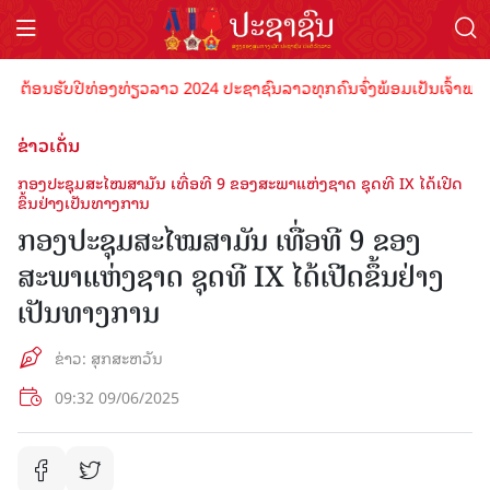
ນຮັບປີທ່ອງທ່ຽວລາວ 2024 ປະຊາຊົນລາວທຸກຄົນຈົ່ງພ້ອມເປັນເຈົ້າພາບທີ່ດີ ຕ
ຂ່າວເດັ່ນ
ກອງປະຊຸມສະໄໝສາມັນ ເທື່ອທີ 9 ຂອງສະພາແຫ່ງຊາດ ຊຸດທີ IX ໄດ້ເປີດ
ຂຶ້ນຢ່າງເປັນທາງການ
ກອງປະຊຸມສະໄໝສາມັນ ເທື່ອທີ 9 ຂອງ
ສະພາແຫ່ງຊາດ ຊຸດທີ IX ໄດ້ເປີດຂຶ້ນຢ່າງ
ເປັນທາງການ
ຂ່າວ: ສຸກສະຫວັນ
09:32 09/06/2025