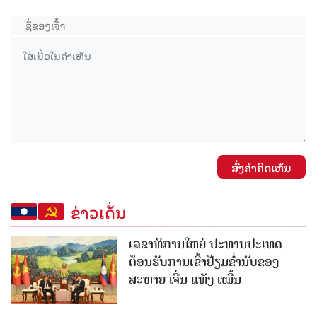
ສົ່ງຄໍາຄິດເຫັນ
ຂ່າວເດັ່ນ
ເລຂາທິການໃຫຍ່ ປະທານປະເທດ
ຕ້ອນຮັບການເຂົ້າຢ້ຽມຂໍ່ານັບຂອງ
ສະຫາຍ ເຈີ່ນ ແທັງ ເໝີ້ນ