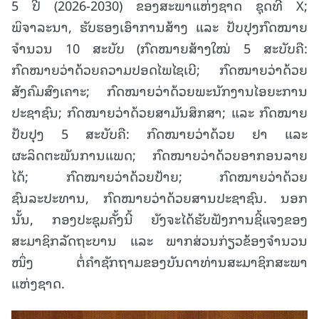
5 ປີ (2026-2030) ຂອງສະພາແຫ່ງຊາດ ຊຸດທີ X;
ພິຈາລະນາ, ຮັບຮອງເອົາການສ້າງ ແລະ ປັບປຸງກົດໝາຍ
ຈໍານວນ 10 ສະບັບ (ກົດໝາຍສ້າງໃໝ່ 5 ສະບັບຄື:
ກົດໝາຍວ່າດ້ວຍຄວາມປອດໄພໄຊເບີ; ກົດໝາຍວ່າດ້ວຍ
ສັງຄົມສົງເຄາະ; ກົດໝາຍວ່າດ້ວຍພະນັກງານໄອຍະການ
ປະຊາຊົນ; ກົດໝາຍວ່າດ້ວຍສາມັນສຶກສາ; ແລະ ກົດໝາຍ
ປັບປຸງ 5 ສະບັບຄື: ກົດໝາຍວ່າດ້ວຍ ຢາ ແລະ
ຜະລິດຕະພັນການແພດ; ກົດໝາຍວ່າດ້ວຍອາກອນລາຍ
ໄດ້; ກົດໝາຍວ່າດ້ວຍປ້າຍ; ກົດໝາຍວ່າດ້ວຍ
ຊົນລະປະທານ, ກົດໝາຍວ່າດ້ວຍສານປະຊາຊົນ. ນອກ
ນັ້ນ, ກອງປະຊຸມຄັ້ງນີ້ ຍັງຈະໄດ້ຮັບຟັງການຊີ້ແຈງຂອງ
ສະມາຊິກລັດຖະບານ ແລະ ພາກສ່ວນກ່ຽວຂ້ອງຈໍານວນ
ໜຶ່ງ ຕໍ່ຄໍາຊັກຖາມຂອງບັນດາທ່ານສະມາຊິກສະພາ
ແຫ່ງຊາດ.