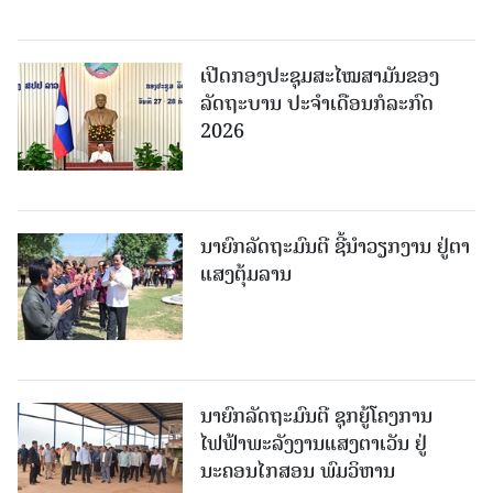
ເປີດກອງປະຊຸມສະໄໝສາມັນຂອງ
ລັດຖະບານ ປະຈໍາເດືອນກໍລະກົດ
2026
ນາຍົກລັດຖະມົນຕີ ຊີ້ນຳວຽກງານ ຢູ່ຕາ
ແສງຕຸ້ມລານ
ນາຍົກລັດຖະມົນຕີ ຊຸກຍູ້ໂຄງການ
ໄຟຟ້າພະລັງງານແສງຕາເວັນ ຢູ່
ນະຄອນໄກສອນ ພົມວິຫານ