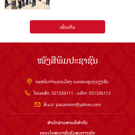
ເພີ່ມເຕີມ
ໜັງສືພິມປະຊາຊົນ
ຖະໜົນກຳແພງເມືອງ ນະຄອນຫຼວງວຽງຈັນ
ໂທລະສັບ: 021336111 - ແຟັກ: 021336113
ອີເມວ:
pasaxonn@yahoo.com
ສຳ​ນັກ​ຂ່າວ​ສານ​ທີ່​ສຳ​ຄັນ​
ຄະນະໂຄສະນາອົບຮົມ​ສູນ​ກາງ​ພັກ