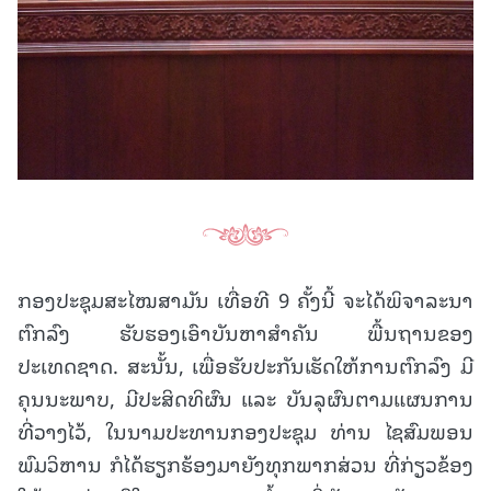
ກອງປະຊຸມສະໄໝສາມັນ ເທື່ອທີ 9 ຄັ້ງນີ້ ຈະໄດ້ພິຈາລະນາ
ຕົກລົງ ຮັບຮອງເອົາບັນຫາສໍາຄັນ ພື້ນຖານຂອງ
ປະເທດຊາດ. ສະນັ້ນ, ເພື່ອຮັບປະກັນເຮັດໃຫ້ການຕົກລົງ ມີ
ຄຸນນະພາບ, ມີປະສິດທິຜົນ ແລະ ບັນລຸຜົນຕາມແຜນການ
ທີ່ວາງໄວ້, ໃນນາມປະທານກອງປະຊຸມ ທ່ານ ໄຊສົມພອນ
ພົມວິຫານ ກໍໄດ້ຮຽກຮ້ອງມາຍັງທຸກພາກສ່ວນ ທີ່ກ່ຽວຂ້ອງ