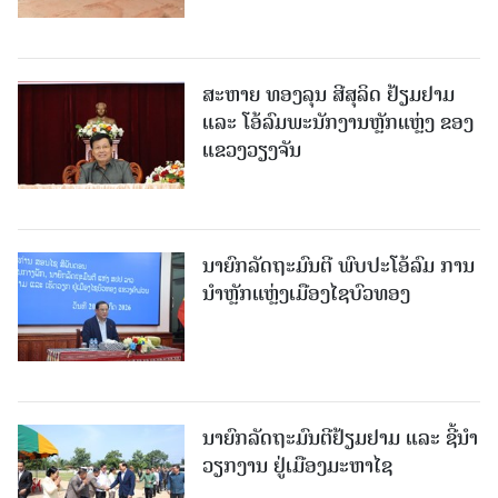
ສະຫາຍ ທອງລຸນ ສີສຸລິດ ຢ້ຽມຢາມ
ແລະ ໂອ້ລົມພະນັກງານຫຼັກແຫຼ່ງ ຂອງ
ແຂວງວຽງຈັນ
ນາຍົກລັດຖະມົນຕີ ພົບປະໂອ້ລົມ ການ
ນຳຫຼັກແຫຼ່ງເມືອງໄຊບົວທອງ
ນາຍົກລັດຖະມົນຕີຢ້ຽມຢາມ ແລະ ຊີ້ນຳ
ວຽກງານ ຢູ່ເມືອງມະຫາໄຊ