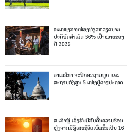
ຂະ​ແໜງ​ການ​ທ່ອງ​ທ່ຽວຫວຽດນາມ ​
ປະ​ຕິ​ບັດ​ສຳ​ເລັດ 56% ເປົ້າ​ໝາຍຂອງ
ປີ 2026
ອາເມຣິກາ ຈະປິດສະຖານທູດ ແ​ລະ
ສະຖານກົງສູນ 5 ແຫ່ງ​ຢູ່​ຕ່າງ​ປະ​ເທດ
ສ ເກົາຫຼີ ເລັ່ງຮັບມືກັບຄື້ນຄວາມຮ້ອນ
ຫຼັງຈາກມີຜູ້ເສຍຊີວິດເພີ່ມຂຶ້ນເປັນ 16