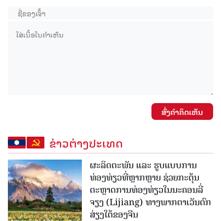
ສົ່ງຄໍາຄິດເຫັນ
ຂ່າວຕ່າງປະເທດ
ຜະລິດຕະພັນ ແລະ ຮູບແບບການ
ທ່ອງທ່ຽວທີ່ຫຼາກຫຼາຍ ຊ່ວຍກະຕຸ້ນ
ຕະຫຼາດການທ່ອງທ່ຽວໃນນະຄອນລີ່
ຈຽງ (Lijiang) ທາງພາກຕາເວັນຕົກ
ສ່ຽງໃຕ້ຂອງຈີນ