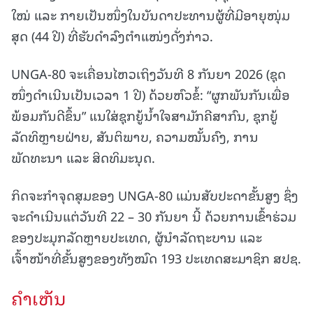
ໃໝ່ ແລະ ກາຍເປັນໜຶ່ງໃນບັນດາປະທານຜູ້ທີ່ມີອາຍຸໜຸ່ມ
ສຸດ (44 ປີ) ທີ່ຮັບດຳລົງຕຳແໜ່ງດັ່ງກ່າວ.
UNGA-80 ຈະເຄື່ອນໄຫວເຖິງວັນທີ 8 ກັນຍາ 2026 (ຊຸດ
ໜຶ່ງດຳເນີນເປັນເວລາ 1 ປີ) ດ້ວຍຫົວຂໍ້: “ຜູກພັນກັນເພື່ອ
ພ້ອມກັນດີຂຶ້ນ” ແນໃສ່ຊຸກຍູ້ນ້ຳໃຈສາມັກຄີສາກົນ, ຊຸກຍູ້
ລັດທິຫຼາຍຝ່າຍ, ສັນຕິພາບ, ຄວາມໝັ້ນຄົງ, ການ
ພັດທະນາ ແລະ ສິດທິມະນຸດ.
ກິດຈະກຳຈຸດສຸມຂອງ UNGA-80 ແມ່ນສັບປະດາຂັ້ນສູງ ຊຶ່ງ
ຈະດຳເນີນແຕ່ວັນທີ 22 – 30 ກັນຍາ ນີ້ ດ້ວຍການເຂົ້າຮ່ວມ
ຂອງປະມຸກລັດຫຼາຍປະເທດ, ຜູ້ນຳລັດຖະບານ ແລະ
ເຈົ້າໜ້າທີ່ຂັ້ນສູງຂອງທັງໝົດ 193 ປະເທດສະມາຊິກ ສປຊ.
ຄໍາເຫັນ