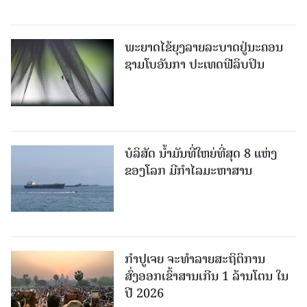
ພະຍາດໄຂ້ຍຸງລາຍລະບາດຢູ່ນະຄອນ
ຊາມໂບ​ອັນກາ ປະເທດຟີລິບປິນ
ບໍລິສັດ ນ້ຳມັນທີ່ໃຫຍ່ທີ່ສຸດ 8 ແຫ່ງ
ຂອງໂລກ ມີກຳໄລມະຫາສານ
ກຳປູເຈຍ ຈະທຳລາຍສະຖິຕິການ
ສົ່ງອອກເຂົ້າສານເກີນ 1 ລ້ານໂຕນ ໃນ
ປີ 2026