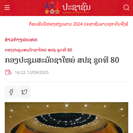
ຕ້ອນຮັບປີທ່ອງທ່ຽວລາວ 2024 ປະຊາຊົນລາວທຸກຄົນຈົ່ງພ້ອມເປັນ
ຂ່າວຕ່າງປະເທດ
ກອງ​ປະ​ຊຸມ​ສະ​ມັດ​ຊາ​ໃຫຍ່ ສ​ປ​ຊ ຊຸດ​ທີ 80
ກອງ​ປະ​ຊຸມ​ສະ​ມັດ​ຊາ​ໃຫຍ່ ສ​ປ​ຊ ຊຸດ​ທີ 80
14:22 12/09/2025