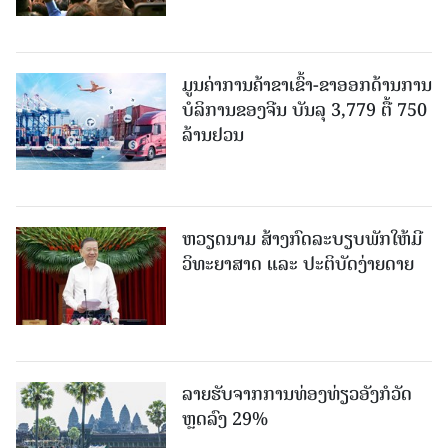
ມູນຄ່າການຄ້າຂາເຂົ້າ-ຂາອອກດ້ານການ
ບໍລິການຂອງຈີນ ບັນລຸ 3,779 ຕື້ 750
ລ້ານຢວນ
ຫວຽດນາມ ສ້າງກົດລະບຽບພັກໃຫ້ມີ
ວິທະຍາສາດ ແລະ ປະຕິບັດງ່າຍດາຍ
ລາຍຮັບຈາກການທ່ອງທ່ຽວອັງກໍວັດ
ຫຼດລົງ 29%