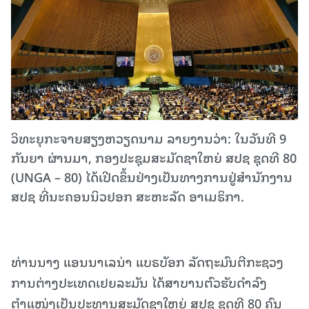
ວິທະຍຸກະຈາຍສຽງຫວຽດນາມ ລາຍງານວ່າ: ໃນວັນທີ 9
ກັນຍາ ຜ່ານມາ, ກອງປະຊຸມສະມັດຊາໃຫຍ່ ສປຊ ຊຸດທີ 80
(UNGA – 80) ໄດ້ເປີດຂຶ້ນຢ່າງເປັນທາງການຢູ່ສຳນັກງານ
ສປຊ ທີ່ນະຄອນນິວຢອກ ສະຫະລັດ ອາເມຣິກາ.
ທ່ານນາງ ແອນນາເລນ່າ ແບຣບັອກ ລັດຖະມົນຕີກະຊວງ
ການຕ່າງປະເທດເຢຍລະມັນ ໄດ້ສາບານຕົວຮັບດຳລົງ
ຕຳແໜ່ງເປັນປະທານສະມັດຊາໃຫຍ່ ສປຊ ຊຸດທີ 80 ຄົນ