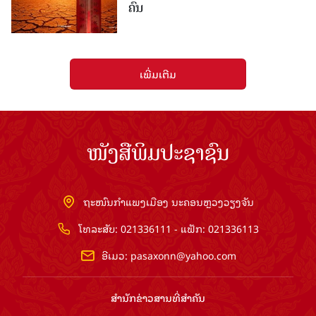
ຄົນ
ເພີ່ມເຕີມ
ໜັງສືພິມປະຊາຊົນ
ຖະໜົນກຳແພງເມືອງ ນະຄອນຫຼວງວຽງຈັນ
ໂທລະສັບ: 021336111 - ແຟັກ: 021336113
ອີເມວ:
pasaxonn@yahoo.com
ສຳ​ນັກ​ຂ່າວ​ສານ​ທີ່​ສຳ​ຄັນ​