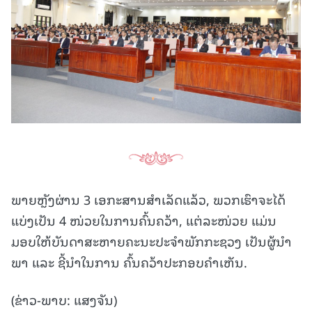
ພາຍຫຼັງຜ່ານ 3 ເອກະສານສໍາເລັດແລ້ວ, ພວກເຮົາຈະໄດ້
ແບ່ງເປັນ 4 ໜ່ວຍໃນການຄົ້ນຄວ້າ, ແຕ່ລະໜ່ວຍ ແມ່ນ
ມອບໃຫ້ບັນດາສະຫາຍຄະນະປະຈຳພັກກະຊວງ ເປັນຜູ້ນໍາ
ພາ ແລະ ຊີ້ນໍາໃນການ ຄົ້ນຄວ້າປະກອບຄໍາເຫັນ.
(ຂ່າວ-ພາບ: ແສງຈັນ)