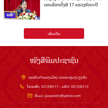
ເຂດເລືອກຕັ້ງທີ 17 ແຂວງອັດຕະປື
ເພີ່ມເຕີມ
ໜັງສືພິມປະຊາຊົນ
ຖະໜົນກຳແພງເມືອງ ນະຄອນຫຼວງວຽງຈັນ
ໂທລະສັບ: 021336111 - ແຟັກ: 021336113
ອີເມວ:
pasaxonn@yahoo.com