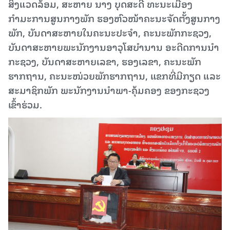
ສິ່ງແວດລ້ອມ, ສະຫາຍ ນາງ ບຸດສະດີ ທະນະເມືອງ
ກຳມະການສູນກາງພັກ ຮອງຫົວໜ້າຄະນະຈັດຕັ້ງສູນກາງ
ພັກ, ບັນດາສະຫາຍໃນຄະນະປະຈໍາ, ຄະນະພັກກະຊວງ,
ບັນດາສະຫາຍພະນັກງານອາວຸໂສບຳນານ ອະດີດການນໍາ
ກະຊວງ, ບັນດາສະຫາຍເລຂາ, ຮອງເລຂາ, ຄະນະພັກ
ຮາກຖານ, ຄະນະໜ່ວຍພັກຮາກຖານ, ແຂກທີ່ມີກຽດ ແລະ
ສະມາຊິກພັກ ພະນັກງານນໍາພາ-ຄຸ້ມຄອງ ຂອງກະຊວງ
ເຂົ້າຮ່ວມ.