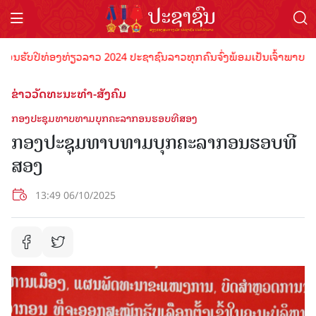
ັບປີທ່ອງທ່ຽວລາວ 2024 ປະຊາຊົນລາວທຸກຄົນຈົ່ງພ້ອມເປັນເຈົ້າພາບທີ່ດີ ຕ້ອ
ຂ່າວວັດທະນະທຳ-ສັງຄົມ
ກອງປະຊຸມທາບທາມບຸກຄະລາກອນຮອບທີສອງ
ກອງປະຊຸມທາບທາມບຸກຄະລາກອນຮອບທີ
ສອງ
13:49 06/10/2025