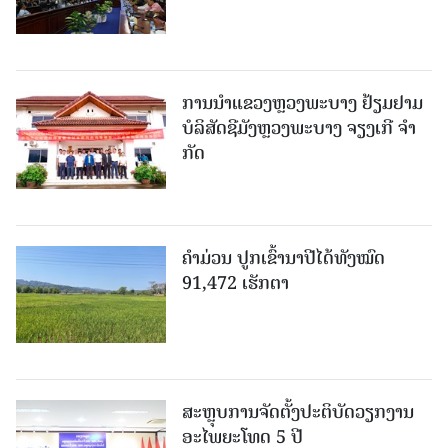
ການນຳແຂວງຫຼວງພະບາງ ຢ້ຽມ​ຢາມ
ບໍ​ລິ​ສັດຊີມັງຫຼວງພະບາງ ຈຽງເກີ ຈໍາ
ກັດ
ຄໍາມ່ວນ ປູກເຂົ້ານາປີໄດ້ທັງໝົດ
91,472 ເຮັກຕາ
ສະຫຼຸບການຈັດຕັ້ງປະຕິບັດວຽກງານ
ອະໄພຍະໂທດ 5 ປີ