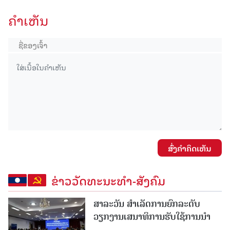
ຄໍາເຫັນ
ສົ່ງຄໍາຄິດເຫັນ
ຂ່າວວັດທະນະທຳ-ສັງຄົມ
ສາລະວັນ ສໍາເລັດການຍົກລະດັບ
ວຽກງານເສນາທິການຮັບໃຊ້ການນໍາ