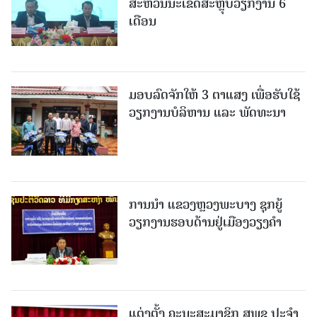
ສະຫວັນນະເຂດສະຫຼຸບວຽກງານ 6
ເດືອນ
ມອບລົດຈັກໃຫ້ 3 ຕາແສງ ເພື່ອຮັບໃຊ້
ວຽກງານບໍລິຫານ ແລະ ພັດທະນາ
ການນຳ ແຂວງຫຼວງພະບາງ ຊຸກຍູ້
ວຽກງານຮອບດ້ານຢູ່ເມືອງວຽງຄໍາ
ແຕ່ງຕັ້ງ ຄະນະສະມາຊິກ ສພຊ ປະຈຳ