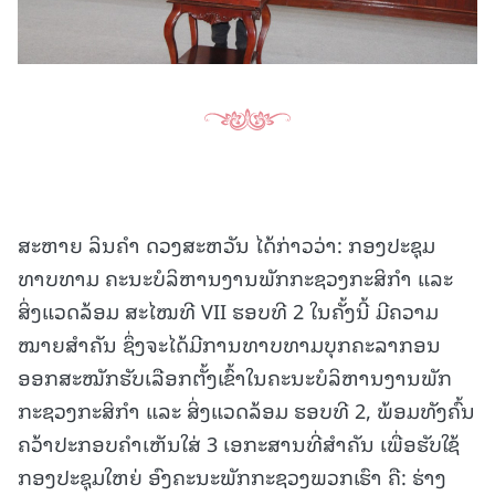
ສະຫາຍ ລິນຄໍາ ດວງສະຫວັນ ໄດ້ກ່າວວ່າ: ກອງປະຊຸມ
ທາບທາມ ຄະນະບໍລິຫານງານພັກກະຊວງກະສິກຳ ແລະ
ສິ່ງແວດລ້ອມ ສະໄໝທີ VII ຮອບທີ 2 ໃນຄັ້ງນີ້ ມີຄວາມ
ໝາຍສໍາຄັນ ຊຶ່ງຈະໄດ້ມີການທາບທາມບຸກຄະລາກອນ
ອອກສະໝັກຮັບເລືອກຕັ້ງເຂົ້າໃນຄະນະບໍລິຫານງານພັກ
ກະຊວງກະສິກຳ ແລະ ສິ່ງແວດລ້ອມ ຮອບທີ 2, ພ້ອມທັງຄົ້ນ
ຄວ້າປະກອບຄໍາເຫັນໃສ່ 3 ເອກະສານທີ່ສໍາຄັນ ເພື່ອຮັບໃຊ້
ກອງປະຊຸມໃຫຍ່ ອົງຄະນະພັກກະຊວງພວກເຮົາ ຄື: ຮ່າງ