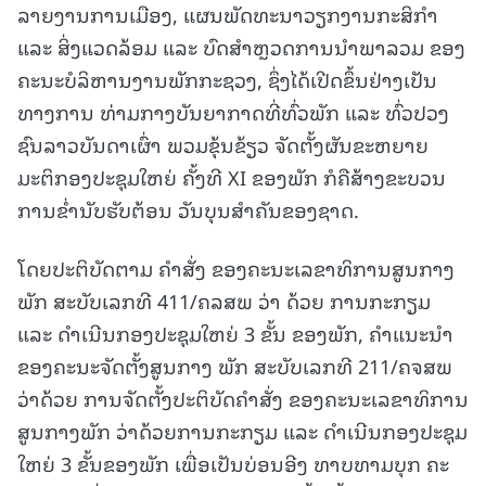
ລາຍງານການເມືອງ, ແຜນພັດທະນາວຽກງານກະສິກຳ
ແລະ ສິ່ງແວດລ້ອມ ແລະ ບົດສໍາຫຼວດການນໍາພາລວມ ຂອງ
ຄະນະບໍລິຫານງານພັກກະຊວງ, ຊຶ່ງໄດ້ເປີດຂຶ້ນຢ່າງເປັນ
ທາງການ ທ່າມກາງບັນຍາກາດທີ່ທົ່ວພັກ ແລະ ທົ່ວປວງ
ຊົນລາວບັນດາເຜົ່າ ພວມຂຸ້ນຂ້ຽວ ຈັດຕັ້ງຜັນຂະຫຍາຍ
ມະຕິກອງປະຊຸມໃຫຍ່ ຄັ້ງທີ XI ຂອງພັກ ກໍຄືສ້າງຂະບວນ
ການຂໍ່ານັບຮັບຕ້ອນ ວັນບຸນສໍາຄັນຂອງຊາດ.
ໂດຍປະຕິບັດຕາມ ຄໍາສັ່ງ ຂອງຄະນະເລຂາທິການສູນກາງ
ພັກ ສະບັບເລກທີ 411/ຄລສພ ວ່າ ດ້ວຍ ການກະກຽມ
ແລະ ດໍາເນີນກອງປະຊຸມໃຫຍ່ 3 ຂັ້ນ ຂອງພັກ, ຄໍາແນະນໍາ
ຂອງຄະນະຈັດຕັ້ງສູນກາງ ພັກ ສະບັບເລກທີ 211/ຄຈສພ
ວ່າດ້ວຍ ການຈັດຕັ້ງປະຕິບັດຄໍາສັ່ງ ຂອງຄະນະເລຂາທິການ
ສູນກາງພັກ ວ່າດ້ວຍການກະກຽມ ແລະ ດໍາເນີນກອງປະຊຸມ
ໃຫຍ່ 3 ຂັ້ນຂອງພັກ ເພື່ອເປັນບ່ອນອີງ ທາບທາມບຸກ ຄະ