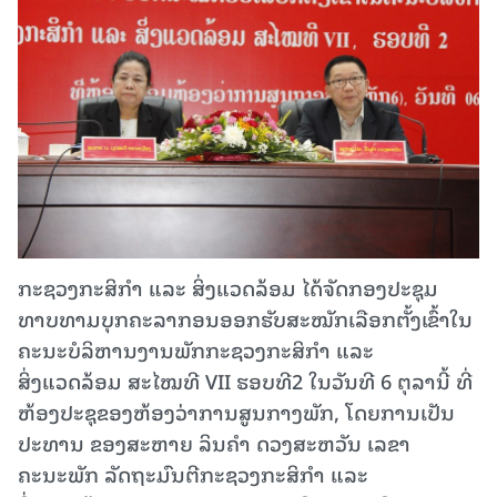
ກະຊວງກະສິກໍາ ແລະ ສິ່ງແວດລ້ອມ ໄດ້ຈັດກອງປະຊຸມ
ທາບທາມບຸກຄະລາກອນອອກຮັບສະໝັກເລືອກຕັ້ງເຂົ້າໃນ
ຄະນະບໍລິຫານງານພັກກະຊວງກະສິກໍາ ແລະ
ສິ່ງແວດລ້ອມ ສະໄໝທີ VII ຮອບທີ2 ໃນວັນທີ 6 ຕຸລານີ້ ທີ່
ຫ້ອງປະຊຸຂອງຫ້ອງວ່າການສູນກາງພັກ, ໂດຍການເປັນ
ປະທານ ຂອງສະຫາຍ ລິນຄໍາ ດວງສະຫວັນ ເລຂາ
ຄະນະພັກ ລັດຖະມົນຕີກະຊວງກະສິກຳ ແລະ