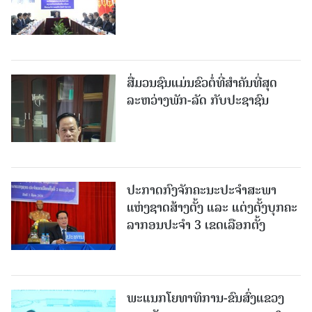
ສື່ມວນຊົນແມ່ນຂົວຕໍ່ທີ່ສໍາຄັນທີ່ສຸດ
ລະຫວ່າງພັກ-ລັດ ກັບປະຊາຊົນ
ປະກາດກົງຈັກຄະນະປະຈໍາສະພາ
ແຫ່ງຊາດສ້າງຕັ້ງ ແລະ ແຕ່ງຕັ້ງບຸກຄະ
ລາກອນປະຈໍາ 3 ເຂດເລືອກຕັ້ງ
ພະແນກໂຍທາທິການ-ຂົນສົ່ງແຂວງ