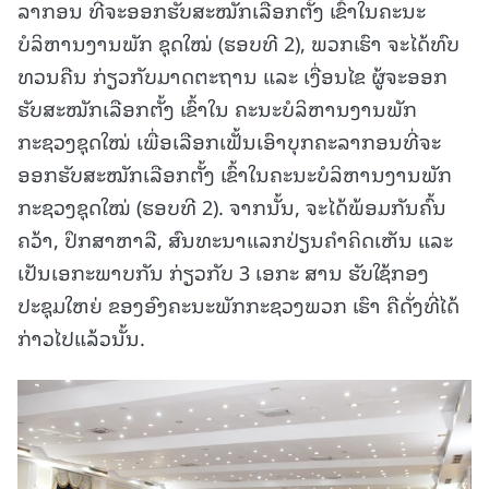
ລາກອນ ທີ່ຈະອອກຮັບສະໝັກເລືອກຕັ້ງ ເຂົ້າໃນຄະນະ
ບໍລິຫານງານພັກ ຊຸດໃໝ່ (ຮອບທີ 2), ພວກເຮົາ ຈະໄດ້ທົບ
ທວນຄືນ ກ່ຽວກັບມາດຕະຖານ ແລະ ເງື່ອນໄຂ ຜູ້ຈະອອກ
ຮັບສະໝັກເລືອກຕັ້ງ ເຂົ້າໃນ ຄະນະບໍລິຫານງານພັກ
ກະຊວງຊຸດໃໝ່ ເພື່ອເລືອກເຟັ້ນເອົາບຸກຄະລາກອນທີ່ຈະ
ອອກຮັບສະໝັກເລືອກຕັ້ງ ເຂົ້າໃນຄະນະບໍລິຫານງານພັກ
ກະຊວງຊຸດໃໝ່ (ຮອບທີ 2). ຈາກນັ້ນ, ຈະໄດ້ພ້ອມກັນຄົ້ນ
ຄວ້າ, ປຶກສາຫາລື, ສົນທະນາແລກປ່ຽນຄໍາຄິດເຫັນ ແລະ
ເປັນເອກະພາບກັນ ກ່ຽວກັບ 3 ເອກະ ສານ ຮັບໃຊ້ກອງ
ປະຊຸມໃຫຍ່ ຂອງອົງຄະນະພັກກະຊວງພວກ ເຮົາ ຄືດັ່ງທີ່ໄດ້
ກ່າວໄປແລ້ວນັ້ນ.