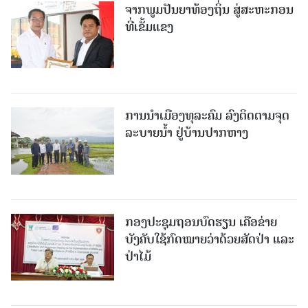
ຈາກພູມປັນຍາທ້ອງຖິ່ນ ສູ່ສະຫະກອນ
ທີ່ເຂັ້ມແຂງ
ການນໍາເມືອງທຸລະຄົມ ລົງຕິດຕາມຈຸດ
ລະບາຍນໍ້າ ຢູ່ບ້ານປາກຫາງ
ກອງປະຊຸມຖອນບົດຮຽນ ເຄືອຂ່າຍ
ບັງຄັບໃຊ້ກົດໝາຍວ່າດ້ວຍສັດປ່າ ແລະ
ປ່າໄມ້