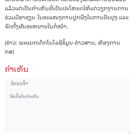
ແລ້ວແຕ່ເປັນຄຳເຫັນທີ່ເປັນປະໂຫຍດໃຫ້ແກ່ວຽກງານການ
ຮ່ວມມືອາຊຽນ ໃນຂະແໜງການປູກຝັງໃນການປັບປຸງ ແລະ
ຈັດຕັ້ງຜັນຂະຫຍາຍໃນຕໍ່ໜ້າ.
(ຂ່າວ: ພະແນກເຕັກໂນໂລຊີຂໍ້ມູນ-ຂ່າວສານ, ຫ້ອງການ
ກສ)
ຄໍາເຫັນ