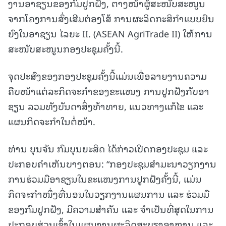
ງານອາຊຽນຂອງກົມປູກຝັງ, ຕາງໜ້າຜູ້ສະໜັບສະໜູນ
ຈາກໂຄງການສົ່ງເສີມຕ່ອງໂສ້ ການຜະລິດກະສິກຳແບບຍືນ
ຍົງໃນອາຊຽນ ໄລຍະ II. (ASEAN AgriTrade II) ໃຫ້ການ
ສະໜັບສະໜູນກອງປະຊຸມຄັ້ງນີ້.
ຈຸດປະສົງຂອງກອງປະຊຸມຄັ້ງນີ້ແມ່ນເພື່ອລາຍງານຄວາມ
ຄືບໜ້າແຕ່ລະກິດຈະກຳຂອງຂະແໜງ ການປູກຝັງກັບອາ
ຊຽນ ລວມທັງບັນດາສິ່ງທ້າທາຍ, ແນວທາງແກ້ໄຂ ແລະ
ແຜນກິດຈະກໍາໃນຕໍ່ໜ້າ.
ທ່ານ ບຸນຈັນ ກົມບຸນຍະສິດ ໄດ້ກ່າວເປີດກອງປະຊຸມ ແລະ
ປະກອບຄຳເຫັນບາງຕອນ: “ກອງປະຊຸມສຳມະນາວຽກງານ
ການຮ່ວມມືອາຊຽນໃນຂະແໜງການປູກຝັງຄັ້ງນີ້, ແມ່ນ
ກິດຈະກຳໜຶ່ງທີ່ນອນໃນວຽກງານແຜນການ ແລະ ຮ່ວມມື
ຂອງກົມປູກຝັງ, ມີຄວາມສຳຄັນ ແລະ ຈຳເປັນທີ່ສຸດໃນການ
ປະກອບສ່ວນເຂົ້າໃນແຜນງານຜະລິດສະບຽງອາຫານ ແລະ