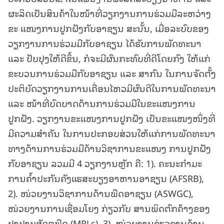
ຜະລິດເປັນສິນຄ້າໃນໜ້າທີ່ວຽກງານການຮ່ວມມືລະຫວ່າງ
ຂະ ແໜງການປູກຝັງກັບອາຊຽນ ສະນັ້ນ, ເມື່ອລະບົບຂອງ
ວຽກງານການຮ່ວມມືກັບອາຊຽນ ໄດ້ຮັບການພັດທະນາ
ແລະ ປັບປຸງໃຫ້ດີຂຶ້ນ, ກໍຈະມີຜົນກະທົບທີ່ດີໂດຍກົງ ໃຫ້ແກ່
ຂະບວນການຮ່ວມມືກັບອາຊຽນ ແລະ ສາກົນ ໃນການຈັດຕັ້ງ
ປະຕິບັດວຽກງານການເຄື່ອນໄຫວມີຜົນດີໃນການພັດທະນາ
ແລະ ໜ້າທີ່ບົດບາດດ້ານການຮ່ວມມືໃນຂະແໜງການ
ປູກຝັງ. ວຽກງານຂະແໜງການປູກຝັງ ເປັນຂະແໜງໜຶ່ງທີ່
ມີຄວາມສຳຄັນ ໃນການປະກອບສ່ວນໃຫ້ແກ່ການພັດທະນາ
ທາງດ້ານການຮ່ວມມືດ້ານວິຊາການຂະແໜງ ການປູກຝັງ
ກັບອາຊຽນ ລວມມີ 4 ວຽກງານຫຼັກ ຄື: 1). ຄະນະກຳມະ
ການຄ້ຳປະກັນຄັງແຮສະບຽງອາຫານອາຊຽນ (AFSRB),
2). ໜ່ວຍງານວິຊາການດ້ານພືດອາຊຽນ (ASWGC),
ໜ່ວຍງານການເຊື່ອມໂຍງ ກ່ຽວກັບ ສານພິດຕົກຄ້າງຂອງ
ຢາປາບສັດຕູພືດ (MRLs), 3). ໜ່ວຍງານຊ່ຽວຊານດ້ານ