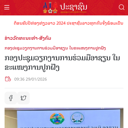
ຕ້ອນຮັບປີທ່ອງທ່ຽວລາວ 2024 ປະຊາຊົນລາວທຸກຄົນຈົ່ງພ້ອມເປັນເຈົ້າພາບ
ຂ່າວວັດທະນະທຳ-ສັງຄົມ
ກອງປະຊຸມວຽກງານການຮ່ວມມືອາຊຽນ ໃນຂະແໜງການປູກຝັງ
ກອງປະຊຸມວຽກງານການຮ່ວມມືອາຊຽນ ໃນ
ຂະແໜງການປູກຝັງ
09:36 29/01/2026