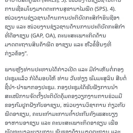
ການເຊື່ອມໂຍງມາດຕະການສຸຂານາໄມພືດ (SPS). 4).
ໜ່ວຍງານຊ່ຽວຊານດ້ານການປະຕິບັດກະສິກຳອິນຊີອາ
ຊຽນ ແລະ ໜ່ວຍງານຊ່ຽວຊານດ້ານການປະຕິບັດກະສິກຳ
ທີ່ດີອາຊຽນ (GAP, OA), ຄະນະສະເພາະກິດດ້ານ
ມາດຕະຖານສິນຄ້າພືດ ອາຊຽນ ແລະ ຫົົວຂໍ້ອື່ນໆທີ່
ກ່ຽວຂ້ອງ”.
ພາຍຫຼັງທ່ານປະທານໄດ້ກ່າວເປີດ ແລະ ມີຄຳເຫັນຕໍ່ກອງ
ປະຊຸມແລ້ວ ກໍໄດ້ມອບໃຫ້ ທ່ານ ວັນທ່ຽງ ພົມມະສຸລິນ ສືບຕໍ່
ຊີ້ນຳ-ນຳພາກອງປະຊຸມ. ກອງປະຊຸມໄດ້ຮັບຟັງການນຳ
ສະເໜີການຈັດຕັ້ງປະຕິບັດຄຸ້ມຄອງວຽກງານການຮ່ວມມື
ຂອງກົມປູກຝັງກັບອາຊຽນ, ໜ່ວຍງານວິຊາການ ກ່ຽວກັບ
ພືດອາຊຽນ, ຄະນະກຳມະການຄ້ຳປະກັນຄັງແຮສະບຽງ
ອາຫານອາຊຽນ ແລະ ຄະນະສະເພາະກິດອາຊຽນ ເພື່ອ
ພັດທະນາລະບຽບການ ຮັບຮອງດ້ານມາດຕະຖານ ແລະ