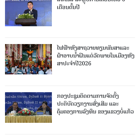
ເດືອນຕົ້ນປີ
ໄຟຟ້າຫົງສາຖວາຍທຽນພັນສາແລະ
ຜ້າອາບນໍ້າຝົນແດ່ວັດພາຍໃນເມືອງຫົງ
ສາປະຈໍາປີ2026
ກອງປະຊຸມຕິດຕາມການຈັດຕັ້ງ
ປະຕິບັດວຽກງານສົ່ງເສີມ ແລະ
ຄຸ້ມຄອງການລົງທຶນ ຂອງແຂວງບໍ່ແກ້ວ