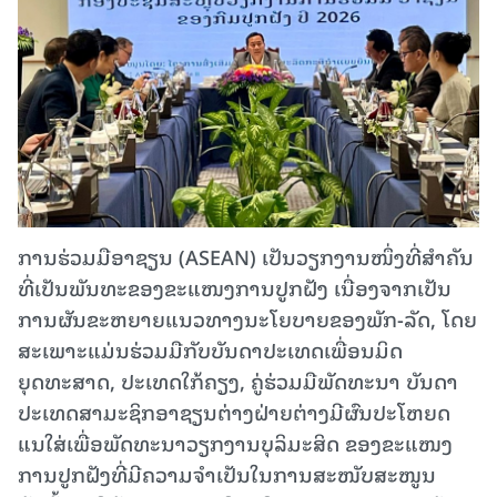
ການຮ່ວມມືອາຊຽນ (ASEAN) ເປັນວຽກງານໜຶ່ງທີ່ສຳຄັນ
ທີ່ເປັນພັນທະຂອງຂະແໜງການປູກຝັງ ເນື່ອງຈາກເປັນ
ການຜັນຂະຫຍາຍແນວທາງນະໂຍບາຍຂອງພັກ-ລັດ, ໂດຍ
ສະເພາະແມ່ນຮ່ວມມືກັບບັນດາປະເທດເພື່ອນມິດ
ຍຸດທະສາດ, ປະເທດໃກ້ຄຽງ, ຄູ່ຮ່ວມມືພັດທະນາ ບັນດາ
ປະເທດສາມະຊິກອາຊຽນຕ່າງຝ່າຍຕ່າງມີຜົນປະໂຫຍດ
ແນໃສ່ເພື່ອພັດທະນາວຽກງານບຸລິມະສິດ ຂອງຂະແໜງ
ການປູກຝັງທີ່ມີຄວາມຈຳເປັນໃນການສະໜັບສະໜູນ