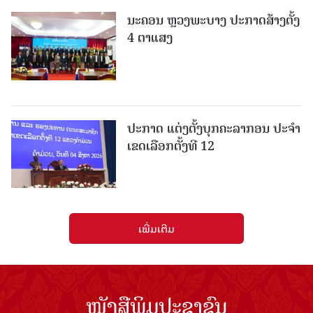
ນະຄອນ ຫຼວງພະບາງ ປະ​ກາດ​ສ້າງ​ຕັ້ງ
4 ຕາແສງ
ປະກາດ ແຕ່ງຕັ້ງບຸກຄະລາກອນ ປະຈໍາ
ເຂດເລືອກຕັ້ງທີ 12
ເພີ່ມເຕີມ
ໜັງສືພິມປະຊາຊົນ