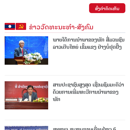
ສົ່ງຄໍາຄິດເຫັນ
ຂ່າວວັດທະນະທຳ-ສັງຄົມ
ພາຍໃຕ້ການນໍາພາຂອງພັກ ສື່ມວນຊົນ
ລາວເຕີບໃຫຍ່ ເຂັ້ມແຂງ ຢ່າງບໍ່ຢຸດຢັ້ງ
ສານປະຊາຊົນສູງສຸດ ເຊື່ອມຊຶມມະຕິວ່າ
ດ້ວຍການເພີ່ມທະວີການນຳພາຂອງ
ພັກ
ສທໜລ ສະຫຼຸບການເຄື່ອນໄຫວ 6