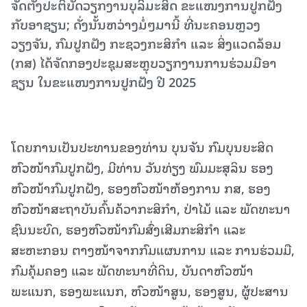
ຈັດຕັ້ງປະຕິບັດວຽກງານບຸລິມະສິດ ຂະແໜງການປູກຝັງ
ກັບອາຊຽນ; ດັ່ງນັ້ນຫວ່າງມໍ່ໆມານີ້ ທີ່ນະຄອນຫຼວງ
ວຽງຈັນ, ກົມປູກຝັງ ກະຊວງກະສິກໍາ ແລະ ສິ່ງແວດລ້ອມ
(ກສ) ໄດ້ຈັດກອງປະຊຸມສະຫຼຸບວຽກງານການຮ່ວມມືອາ
ຊຽນ ໃນຂະແໜງການປູກຝັງ ປີ 2025
ໂດຍການເປັນປະທານຂອງທ່ານ ບຸນຈັນ ກົມບຸນຍະສິດ
ຫົວໜ້າກົມປູກຝັງ, ມີທ່ານ ວັນທ່ຽງ ພົມມະສຸລິນ ຮອງ
ຫົວໜ້າກົມປູກຝັງ, ຮອງຫົວໜ້າຫ້ອງການ ກສ, ຮອງ
ຫົວໜ້າສະຖາບັນຄົ້ນຄ້ວາກະສິກໍາ, ປ່າໄມ້ ແລະ ພັດທະນາ
ຊົນນະບົດ, ຮອງຫົວໜ້າກົມສົ່ງເສີມກະສິກໍາ ແລະ
ສະຫະກອນ ຕາງໜ້າຈາກກົມແຜນການ ແລະ ການຮ່ວມມື,
ກົມຄຸ້ມຄອງ ແລະ ພັດທະນາທີ່ດິນ, ບັນດາຫົວໜ້າ
ພະແນກ, ຮອງພະແນກ, ຫົວໜ້າສູນ, ຮອງສູນ, ຜູ້ປະສານ