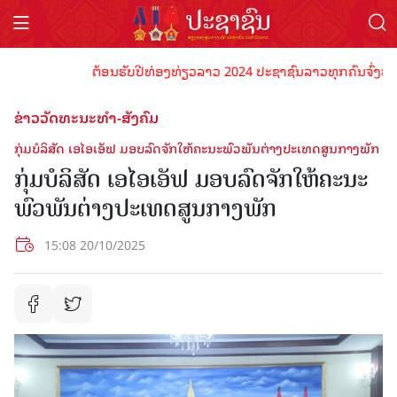
ຕ້ອນຮັບປີທ່ອງທ່ຽວລາວ 2024 ປະຊາຊົນລາວທຸກຄົນຈົ່ງພ້ອມເປັນ
ຂ່າວວັດທະນະທຳ-ສັງຄົມ
ກຸ່ມບໍລິສັດ ເອໄອເອັຟ ມອບລົດຈັກໃຫ້ຄະນະພົວພັນຕ່າງປະເທດສູນກາງພັກ
ກຸ່ມບໍລິສັດ ເອໄອເອັຟ ມອບລົດຈັກໃຫ້ຄະນະ
ພົວພັນຕ່າງປະເທດສູນກາງພັກ
15:08 20/10/2025