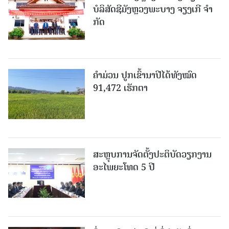
ບໍ​ລິ​ສັດຊີມັງຫຼວງພະບາງ ຈຽງເກີ ຈໍາ
ກັດ
ຄໍາມ່ວນ ປູກເຂົ້ານາປີໄດ້ທັງໝົດ
91,472 ເຮັກຕາ
ສະຫຼຸບການຈັດຕັ້ງປະຕິບັດວຽກງານ
ອະໄພຍະໂທດ 5 ປີ