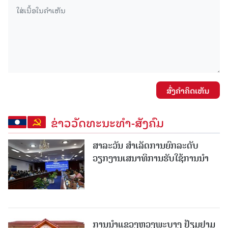
ສົ່ງຄໍາຄິດເຫັນ
ຂ່າວວັດທະນະທຳ-ສັງຄົມ
ສາລະວັນ ສໍາເລັດການຍົກລະດັບ
ວຽກງານເສນາທິການຮັບໃຊ້ການນໍາ
ການນຳແຂວງຫຼວງພະບາງ ຢ້ຽມ​ຢາມ