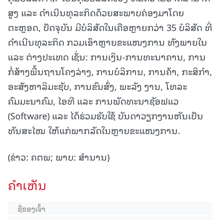
ສູງ ແລະ ດຳເນີນທຸລະກິດດ້ວຍສະພາບຄ່ອງມາໂດຍ
ຕະຫຼອດ, ປັດຈຸບັນ ມີບໍລິສັດໃນເຄືອຫຼາຍກວ່າ 35 ບໍລິສັດ ທີ່
ດຳເນີນທຸລະກິດ ກວມເອົາຫຼາຍຂະແໜງການ ທັງພາຍໃນ
ແລະ ຕ່າງປະເທດ ເຊັ່ນ: ການເງິນ-ການທະນາຄານ, ການ
ກໍ່ສ້າງພື້ນຖານໂຄງລ່າງ, ການບໍລິການ, ການຄ້າ, ກະສິກຳ,
ອະສັງຫາລິມະຊັບ, ການຂົນສົ່ງ, ພະລັງ ງານ, ໂທລະ
ຄົມມະນາຄົມ, ໄອທີ ແລະ ການພັດທະນາຊັອຟແວ
(Software) ແລະ ໄດ້ຮ່ວມຮັບໃຊ້ ບັນດາວຽກງານຫັນເປັນ
ທັນສະໄໝ ໃຫ້ແກ່ພາກລັດໃນຫຼາຍຂະແໜງການ.
(ຂ່າວ: ຄຕພ; ພາບ: ສຳນານ)
ຄໍາເຫັນ