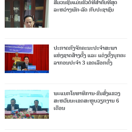
ສື່ມວນຊົນແມ່ນຂົວຕໍ່ທີ່ສໍາຄັນທີ່ສຸດ
ລະຫວ່າງພັກ-ລັດ ກັບປະຊາຊົນ
ປະກາດກົງຈັກຄະນະປະຈໍາສະພາ
ແຫ່ງຊາດສ້າງຕັ້ງ ແລະ ແຕ່ງຕັ້ງບຸກຄະ
ລາກອນປະຈໍາ 3 ເຂດເລືອກຕັ້ງ
ພະແນກໂຍທາທິການ-ຂົນສົ່ງແຂວງ
ສະຫວັນນະເຂດສະຫຼຸບວຽກງານ 6
ເດືອນ