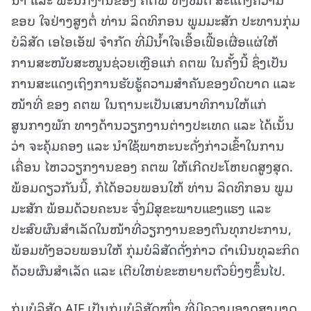
ຂອບ ໃຈຢ່າງສູງຕໍ່ ທ່ານ ລິດທິກອນ ພູມມະສັກ ປະທານກຸ່ມ
ບໍລິສັດ ເອໄອເອັຟ ຈຳກັດ ທີ່ມີນໍ້າໃຈເອື້ອເຟື້ອເຜື່ອແຜ່ໃຫ້
ການສະໜັບສະໜູນຊ່ວຍເຫຼືອແກ່ ຄຕພ ໃນຄັ້ງນີ້ ຊຶ່ງເປັນ
ການສະແດງເຖິງການຮັບຮູ້ຄວາມສຳຄັນຂອງບົດບາດ ແລະ
ໜ້າທີ່ ຂອງ ຄຕພ ໃນຖານະເປັນເສນາທິການໃຫ້ແກ່
ສູນກາງພັກ ທາງດ້ານວຽກງານຕ່າງປະເທດ ແລະ ໄດ້ເນັ້ນ
ວ່າ ຈະຄຸ້ມຄອງ ແລະ ນຳໃຊ້ພາຫະນະດັ່ງກ່າວເຂົ້າໃນການ
ເຄື່ອນ ໄຫວວຽກງານຂອງ ຄຕພ ໃຫ້ເກີດປະໂຫຍດສູງສຸດ.
ພ້ອມດຽວກັນນີ້, ກໍໄດ້ອວຍພອນໃຫ້ ທ່ານ ລິດທິກອນ ພູມ
ມະສັກ ພ້ອມດ້ວຍຄະນະ ຈົ່ງມີສຸຂະພາບແຂງແຮງ ແລະ
ປະສົບຜົນສຳເລັດໃນໜ້າທີ່ວຽກງານຂອງຕົນທຸກປະການ,
ພ້ອມທັງອວຍພອນໃຫ້ ກຸ່ມບໍລິສັດດັ່ງກ່າວ ດຳເນີນທຸລະກິດ
ດ້ວຍຜົນສຳເລັດ ແລະ ເຕີບໃຫຍ່ຂະຫຍາຍຕົວຍິ່ງໆຂຶ້ນໄປ.
ກຸ່ມບໍລິສັດ AIF ເປັນກຸ່ມບໍລິສັດໜຶ່ງ ທີ່ມີຄວາມອາດສາມາດ