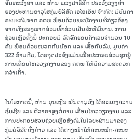
ຈັນທະວົງສາ ແລະ ທ່ານ ພວງປາຣິສັກ ປຣະວົງວຽງຄຳ
ຮອງປະທານອາວຸໂສກຸ່ມບໍລິສັດ ເອໄອເອັຟ ຈຳກັດ; ມີບັນດາ
ຄະນະກົມຈາກ ຄຕພ ພ້ອມດ້ວຍພະນັກງານທີ່ກ່ຽວຂ້ອງ
ຈາກທັງສອງພາກສ່ວນເຂົ້າຮ່ວມເປັນສັກຂີພິຍານ. ການ
ຊ່ວຍເຫຼືອຄັ້ງນີ້ ປະກອບມີ ລົດຈັກຮອນດ້າເວບຈຳນວນ 10
ຄັນ ພ້ອມດ້ວຍໝວກກັນນັອກ ແລະ ເສື້ອກັນລົມ, ມູນຄ່າ
322 ລ້ານກີບ, ໂດຍຈຸດປະສົງແມ່ນເພື່ອປະກອບສ່ວນຊຸກຍູ້
ການເຄື່ອນໄຫວວຽກງານຂອງ ຄຕພ ໃຫ້ມີຄວາມສະດວກ
ກວ່າເກົ່າ.
ໃນໂອກາດນີ້, ທ່ານ ບຸນເຫຼືອ ພັນດານຸວົງ ໄດ້ສະແດງຄວາມ
ຊົມເຊີຍ ແລະ ຕີລາຄາສູງຕໍ່ການ ເຄື່ອນໄຫວວຽກງານ ແລະ
ການປະກອບສ່ວນຊ່ວຍເຫຼືອສັງຄົມໃນໄລຍະຜ່ານມາຂອງ
ກຸ່ມບໍລິສັດດັ່ງກ່າວ ແລະ ໄດ້ຕາງໜ້າໃຫ້ຄະນະພັກ-ຄະນະ
ນຳ ແລະ ພະນັກງານຂອງ ຄຕພ ທັງໝົດ ສະແດງຄວາມ