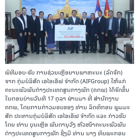
ພິທີມອບ-ຮັບ ການຊ່ວຍເຫຼືອຍານພາຫະນະ (ລົດຈັກ)
ຈາກ ກຸ່ມບໍລິສັດ ເອໄອເອັຟ ຈຳກັດ (AIFGroup) ໃຫ້ແກ່
ຄະນະພົວພັນຕ່າງປະເທດສູນກາງພັກ (ຄຕພ) ໄດ້ຈັດຂຶ້ນ
ໃນຕອນບ່າຍວັນທີ 17 ຕຸລາ ຜ່ານມາ ທີ່ ສຳນັກງານ
ຄຕພ, ໂດຍການກ່າວມອບຂອງ ທ່ານ ລິດທິກອນ ພູມມະ
ສັກ ປະທານກຸ່ມບໍລິສັດ ເອໄອເອັຟ ຈຳກັດ ແລະ ກ່າວຮັບ
ໂດຍ ທ່ານ ບຸນເຫຼືອ ພັນດານຸວົງ ຫົວໜ້າຄະນະພົວພັນ
ຕ່າງປະເທດສູນກາງພັກ ຊຶ່ງມີ ທ່ານ ນາງ ທິບພະກອນ