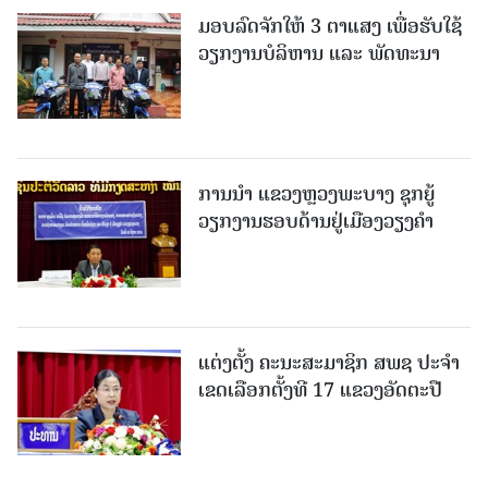
ມອບລົດຈັກໃຫ້ 3 ຕາແສງ ເພື່ອຮັບໃຊ້
ວຽກງານບໍລິຫານ ແລະ ພັດທະນາ
ການນຳ ແຂວງຫຼວງພະບາງ ຊຸກຍູ້
ວຽກງານຮອບດ້ານຢູ່ເມືອງວຽງຄໍາ
ແຕ່ງຕັ້ງ ຄະນະສະມາຊິກ ສພຊ ປະຈຳ
ເຂດເລືອກຕັ້ງທີ 17 ແຂວງອັດຕະປື