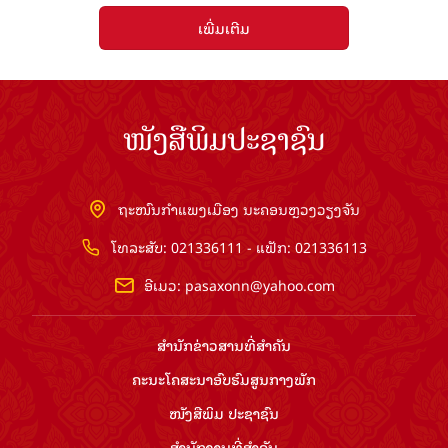
ເພີ່ມເຕີມ
ໜັງສືພິມປະຊາຊົນ
ຖະໜົນກຳແພງເມືອງ ນະຄອນຫຼວງວຽງຈັນ
ໂທລະສັບ: 021336111 - ແຟັກ: 021336113
ອີເມວ:
pasaxonn@yahoo.com
ສຳ​ນັກ​ຂ່າວ​ສານ​ທີ່​ສຳ​ຄັນ​
ຄະນະໂຄສະນາອົບຮົມ​ສູນ​ກາງ​ພັກ
ໜັງສືພິມ ປະ​ຊາ​ຊົນ
ສຳ​ນັກ​ງານ​ທີ່​ສຳ​ຄັນ