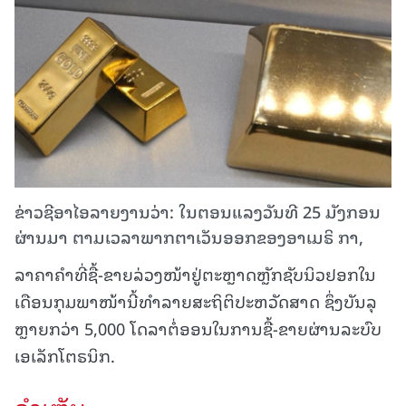
ຂ່າວຊີອາໄອລາຍງານວ່າ: ໃນຕອນແລງວັນທີ 25 ມັງກອນ
ຜ່ານມາ ຕາມເວລາພາກຕາເວັນອອກຂອງອາເມຣິ ກາ,
ລາຄາຄຳທີ່ຊື້-ຂາຍລ່ວງໜ້າຢູ່ຕະຫຼາດຫຼັກຊັບນິວຢອກໃນ
ເດືອນກຸມພາໜ້ານີ້ທຳລາຍສະຖິຕິປະຫວັດສາດ ຊຶ່ງບັນລຸ
ຫຼາຍກວ່າ 5,000 ໂດລາຕໍ່ອອນໃນການຊື້-ຂາຍຜ່ານລະບົບ
ເອເລັກໂຕຣນິກ.