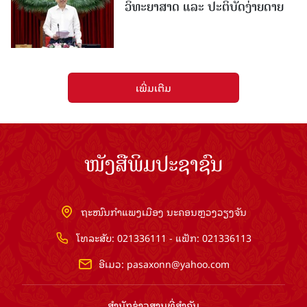
ວິທະຍາສາດ ແລະ ປະຕິບັດງ່າຍດາຍ
ເພີ່ມເຕີມ
ໜັງສືພິມປະຊາຊົນ
ຖະໜົນກຳແພງເມືອງ ນະຄອນຫຼວງວຽງຈັນ
ໂທລະສັບ: 021336111 - ແຟັກ: 021336113
ອີເມວ:
pasaxonn@yahoo.com
ສຳ​ນັກ​ຂ່າວ​ສານ​ທີ່​ສຳ​ຄັນ​