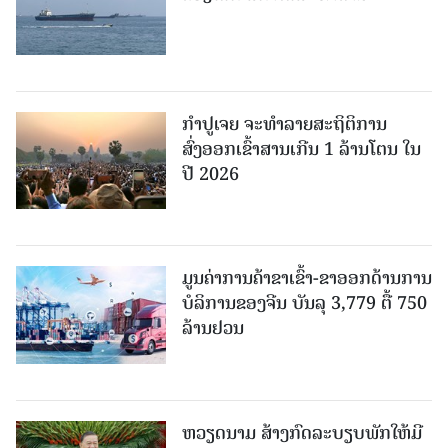
ກຳປູເຈຍ ຈະທຳລາຍສະຖິຕິການ
ສົ່ງອອກເຂົ້າສານເກີນ 1 ລ້ານໂຕນ ໃນ
ປີ 2026
ມູນຄ່າການຄ້າຂາເຂົ້າ-ຂາອອກດ້ານການ
ບໍລິການຂອງຈີນ ບັນລຸ 3,779 ຕື້ 750
ລ້ານຢວນ
ຫວຽດນາມ ສ້າງກົດລະບຽບພັກໃຫ້ມີ