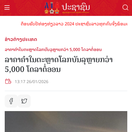
ຕ້ອນຮັບປີທ່ອງທ່ຽວລາວ 2024 ປະຊາຊົນລາວທຸກຄົນຈົ່ງພ້ອມເປັນເຈົ
ຂ່າວຕ່າງປະເທດ
ລາ​ຄາ​ຄຳໃນ​ຕະ​ຫຼາດ​ໂລກບັນລຸ​ຫຼາຍກວ່າ 5,000 ໂດ​ລາ​ຕໍ່ອອນ
ລາ​ຄາ​ຄຳໃນ​ຕະ​ຫຼາດ​ໂລກບັນລຸ​ຫຼາຍກວ່າ
5,000 ໂດ​ລາ​ຕໍ່ອອນ
13:17 26/01/2026