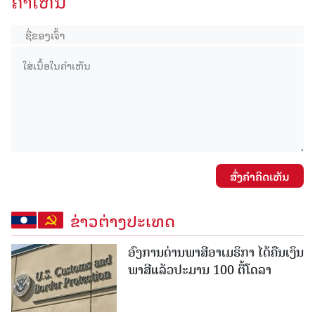
ຄໍາເຫັນ
ສົ່ງຄໍາຄິດເຫັນ
ຂ່າວຕ່າງປະເທດ
ອົງການດ່ານພາສີອາເມຣິກາ ໄດ້ຄືນເງິນ
ພາສີແລ້ວປະມານ 100 ຕື້ໂດລາ