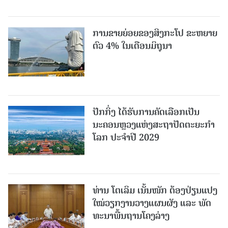
ການຂາຍຍ່ອຍຂອງສິງກະໂປ ຂະຫຍາຍ
ຕົວ 4% ໃນເດືອນມິຖຸນາ
ປັກກິ່ງ ໄດ້ຮັບການຄັດເລືອກເປັນ
ນະຄອນຫຼວງແຫ່ງສະຖາປັດຕະຍະກຳ
ໂລກ ປະຈຳປີ 2029
ທ່ານ ໂຕ​ເລິມ ເນັ້ນໜັກ ຕ້ອງ​ປ່ຽນ​ແປງ​
ໃໝ່​ວຽກ​ງານ​ວາງ​ແຜນ​ຜັງ ແລະ ​ພັດ​
ທະ​ນາ​ພື້ນ​ຖານ​ໂຄງ​ລ່າງ