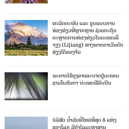
ຜະລິດຕະພັນ ແລະ ຮູບແບບການ
ທ່ອງທ່ຽວທີ່ຫຼາກຫຼາຍ ຊ່ວຍກະຕຸ້ນ
ຕະຫຼາດການທ່ອງທ່ຽວໃນນະຄອນລີ່
ຈຽງ (Lijiang) ທາງພາກຕາເວັນຕົກ
ສ່ຽງໃຕ້ຂອງຈີນ
ພະຍາດໄຂ້ຍຸງລາຍລະບາດຢູ່ນະຄອນ
ຊາມໂບ​ອັນກາ ປະເທດຟີລິບປິນ
ບໍລິສັດ ນ້ຳມັນທີ່ໃຫຍ່ທີ່ສຸດ 8 ແຫ່ງ
ຂອງໂລກ ມີກຳໄລມະຫາສານ